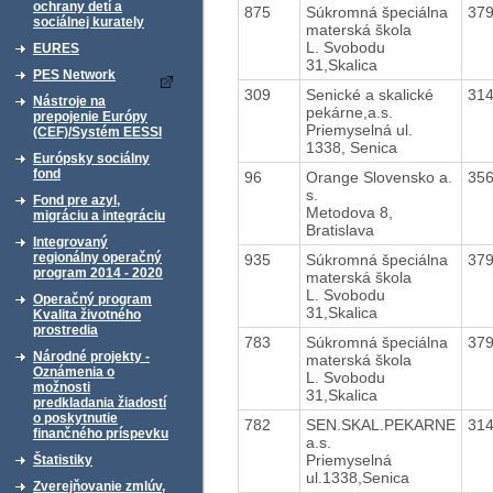
ochrany detí a
875
Súkromná špeciálna
37
sociálnej kurately
materská škola
L. Svobodu
EURES
31,Skalica
PES Network
309
Senické a skalické
31
Nástroje na
pekárne,a.s.
prepojenie Európy
Priemyselná ul.
(CEF)/Systém EESSI
1338, Senica
Európsky sociálny
fond
96
Orange Slovensko a.
35
s.
Fond pre azyl,
Metodova 8,
migráciu a integráciu
Bratislava
Integrovaný
regionálny operačný
935
Súkromná špeciálna
37
program 2014 - 2020
materská škola
L. Svobodu
Operačný program
31,Skalica
Kvalita životného
prostredia
783
Súkromná špeciálna
37
Národné projekty -
materská škola
Oznámenia o
L. Svobodu
možnosti
31,Skalica
predkladania žiadostí
o poskytnutie
782
SEN.SKAL.PEKARNE
31
finančného príspevku
a.s.
Priemyselná
Štatistiky
ul.1338,Senica
Zverejňovanie zmlúv,