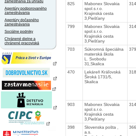
zamestnania za úhradu
825
Mabonex Slovakia
31
spol.s.r.o.
Agentúry podporovaného
zamestnávania
Krajinská cesta
3,Piešťany
Agentúry dočasného
zamestnávania
799
Mabonex Slovakia
31
spol.s.r.o.
Sociálne podniky
Krajinská cesta
Chránené dielne a
3,Piešťany
chránené pracoviská
703
Súkromná špeciálna
37
materská škola
L. Svobodu
31,Skalica
470
Lekáreň Kráľovská
31
Široká 1731/5,
Skalica
903
Mabonex Slovakia
31
spol.s.r.o.
Krajinská cesta
3,Piešťany
398
Slovenska pošta ,
36
a.s.