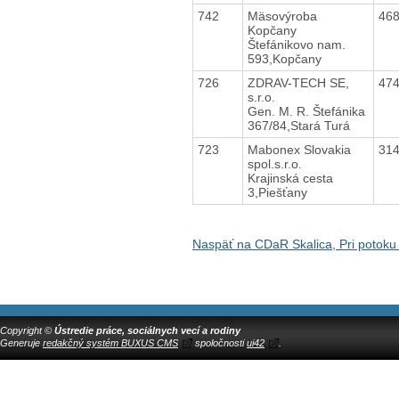
742
Mäsovýroba
46
Kopčany
Štefánikovo nam.
593,Kopčany
726
ZDRAV-TECH SE,
47
s.r.o.
Gen. M. R. Štefánika
367/84,Stará Turá
723
Mabonex Slovakia
31
spol.s.r.o.
Krajinská cesta
3,Piešťany
Naspäť na CDaR Skalica, Pri potoku
Copyright ©
Ústredie práce, sociálnych vecí a rodiny
Generuje
redakčný systém BUXUS CMS
spoločnosti
ui42
.