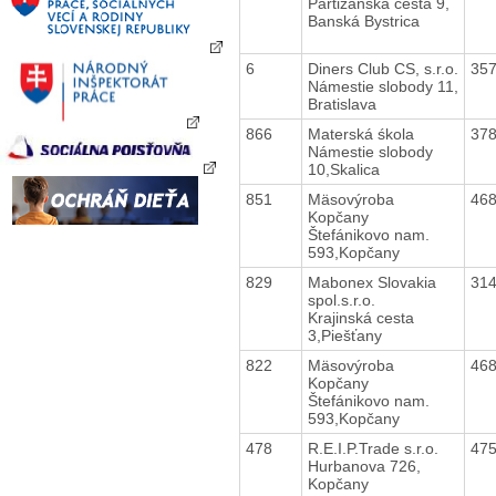
Partizánska cesta 9,
Banská Bystrica
6
Diners Club CS, s.r.o.
35
Námestie slobody 11,
Bratislava
866
Materská śkola
37
Námestie slobody
10,Skalica
851
Mäsovýroba
46
Kopčany
Štefánikovo nam.
593,Kopčany
829
Mabonex Slovakia
31
spol.s.r.o.
Krajinská cesta
3,Piešťany
822
Mäsovýroba
46
Kopčany
Štefánikovo nam.
593,Kopčany
478
R.E.I.P.Trade s.r.o.
47
Hurbanova 726,
Kopčany