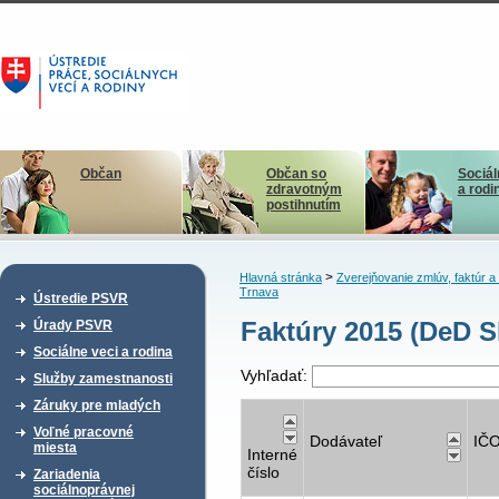
Občan
Občan so
Sociál
zdravotným
a rodi
postihnutím
>
Hlavná stránka
Zverejňovanie zmlúv, faktúr 
Trnava
Ústredie PSVR
Faktúry 2015 (DeD Sk
Úrady PSVR
Sociálne veci a rodina
Vyhľadať:
Služby zamestnanosti
Záruky pre mladých
Voľné pracovné
Dodávateľ
IČ
miesta
Interné
číslo
Zariadenia
sociálnoprávnej