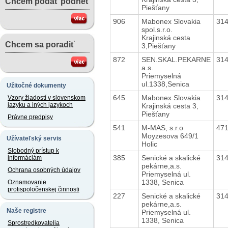
Chcem podať podnet
Piešťany
906
Mabonex Slovakia
31
spol.s.r.o.
Krajinská cesta
Chcem sa poradiť
3,Piešťany
872
SEN.SKAL.PEKARNE
31
a.s.
Priemyselná
ul.1338,Senica
Užitočné dokumenty
645
Mabonex Slovakia
31
Vzory žiadostí v slovenskom
jazyku a iných jazykoch
Krajinská cesta 3,
Piešťany
Právne predpisy
541
M-MAS, s.r.o
47
Moyzesova 649/1
Užívateľský servis
Holic
Slobodný prístup k
385
Senické a skalické
31
informáciám
pekárne,a.s.
Ochrana osobných údajov
Priemyselná ul.
1338, Senica
Oznamovanie
protispoločenskej činnosti
227
Senické a skalické
31
pekárne,a.s.
Naše registre
Priemyselná ul.
1338, Senica
Sprostredkovatelia