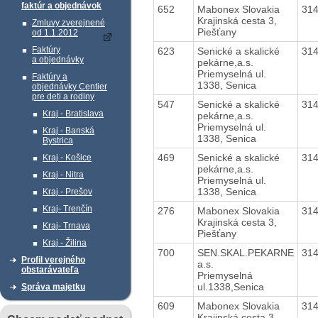
faktúr a objednávok
652
Mabonex Slovakia
31
Krajinská cesta 3,
Zmluvy zverejnené
Piešťany
od 1.1.2012
Faktúry
623
Senické a skalické
31
a objednávky
pekárne,a.s.
Priemyselná ul.
Faktúry a
1338, Senica
objednávky Centier
pre deti a rodiny
547
Senické a skalické
31
Kraj - Bratislava
pekárne,a.s.
Priemyselná ul.
Kraj - Banská
1338, Senica
Bystrica
469
Senické a skalické
31
Kraj - Košice
pekárne,a.s.
Kraj - Nitra
Priemyselná ul.
1338, Senica
Kraj - Prešov
Kraj- Trenčín
276
Mabonex Slovakia
31
Krajinská cesta 3,
Kraj- Trnava
Piešťany
Kraj - Žilina
700
SEN.SKAL.PEKARNE
31
Profil verejného
a.s.
obstarávateľa
Priemyselná
ul.1338,Senica
Správa majetku
609
Mabonex Slovakia
31
Krajinská cesta 3,