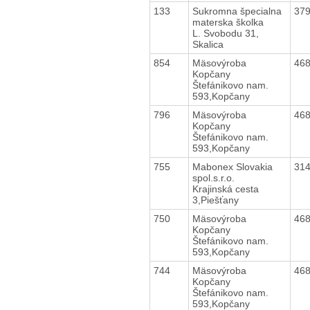
133
Sukromna špecialna
37
materska školka
L. Svobodu 31,
Skalica
854
Mäsovýroba
46
Kopčany
Štefánikovo nam.
593,Kopčany
796
Mäsovýroba
46
Kopčany
Štefánikovo nam.
593,Kopčany
755
Mabonex Slovakia
31
spol.s.r.o.
Krajinská cesta
3,Piešťany
750
Mäsovýroba
46
Kopčany
Štefánikovo nam.
593,Kopčany
744
Mäsovýroba
46
Kopčany
Štefánikovo nam.
593,Kopčany