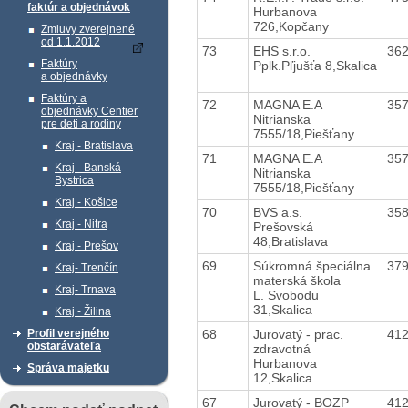
faktúr a objednávok
Hurbanova
726,Kopčany
Zmluvy zverejnené
od 1.1.2012
73
EHS s.r.o.
36
Faktúry
Pplk.Pľjušťa 8,Skalica
a objednávky
Faktúry a
72
MAGNA E.A
35
objednávky Centier
Nitrianska
pre deti a rodiny
7555/18,Piešťany
Kraj - Bratislava
71
MAGNA E.A
35
Kraj - Banská
Nitrianska
Bystrica
7555/18,Piešťany
Kraj - Košice
70
BVS a.s.
35
Kraj - Nitra
Prešovská
48,Bratislava
Kraj - Prešov
69
Súkromná špeciálna
37
Kraj- Trenčín
materská škola
Kraj- Trnava
L. Svobodu
31,Skalica
Kraj - Žilina
68
Jurovatý - prac.
41
Profil verejného
obstarávateľa
zdravotná
Hurbanova
Správa majetku
12,Skalica
67
Jurovatý - BOZP
41