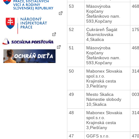
53
Mäsovýroba
46
Kopčany
Štefánikovo nam.
593,Kopčany
52
Cukráreň Šagát
17
Škarniclovska
4,Skalica
51
Mäsovýroba
46
Kopčany
Štefánikovo nam.
593,Kopčany
50
Mabonex Slovakia
31
spol.s.r.o.
Krajinská cesta
3,Piešťany
49
Mesto Skalica
00
Námestie slobody
10,Skalica
48
Mabonex Slovakia
31
spol.s.r.o.
Krajinská cesta
3,Piešťany
47
GGFS s.r.o.
47