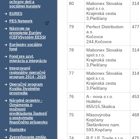
ochrany detí a
80
Mabonex Slovakia
31
sociálnej kurately
spol.s.r.o.
Krajinská cesta
EURES
3,Piešťany
PES Network
79
Perfect Distribution
47
Nástroje na
a.s.
prepojenie Európy
Kočovce
(CEF)/Systém EESSI
244,Kočovce
Európsky sociálny
fond
78
Mabonex Slovakia
31
spol.s.r.o.
Fond pre azyl,
Krajinská cesta
migráciu a integráciu
3,Piešťany
Integrovaný
regionálny operačný
77
Mabonex Slovakia
31
program 2014 - 2020
spol.s.r.o.
Krajinská cesta
Operačný program
3,Piešťany
Kvalita životného
prostredia
76
A - nova s.r.o.
45
Národné projekty -
Hollého
Oznámenia o
855/15,Skalica
možnosti
predkladania žiadostí
75
Mäsovýroba
46
o poskytnutie
Kopčany
finančného príspevku
Štefánikovo nam.
593,Kopčany
Štatistiky
Zverejňovanie zmlúv,
74
R.E.I.P. Trade s.r.o.
47