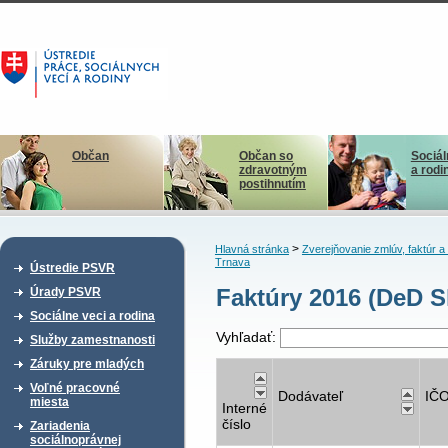
Občan
Občan so
Sociál
zdravotným
a rodi
postihnutím
>
Hlavná stránka
Zverejňovanie zmlúv, faktúr 
Trnava
Ústredie PSVR
Faktúry 2016 (DeD Sk
Úrady PSVR
Sociálne veci a rodina
Vyhľadať:
Služby zamestnanosti
Záruky pre mladých
Voľné pracovné
Dodávateľ
IČ
miesta
Interné
číslo
Zariadenia
sociálnoprávnej