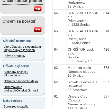
Chcem podať podnet
Hurbanova
12,Skalica
66
SEN.SKAL.PEKARNE
31
a.s.
Priemyselná
Chcem sa poradiť
ul.1338,Senica
65
SEN.SKAL.PEKARNE
31
a.s.
Priemyselná
Užitočné dokumenty
ul.1338,Senica
Vzory žiadostí v slovenskom
64
CHRIŠTOF, spol.
42
jazyku a iných jazykoch
s.r.o.
Právne predpisy
Sportovní
39/3,Vyškov, CZ
Užívateľský servis
63
Materská śkola
37
Námestie slobody
Slobodný prístup k
10,Skalica
informáciám
Ochrana osobných údajov
62
Slovak Telecom a.s.
35
Bajkalská
Oznamovanie
28,Bratislava
protispoločenskej činnosti
61
Dinesrs Club
35
CS,s.r.o.
Naše registre
Námestie slobody
Sprostredkovatelia
11,Bratislava