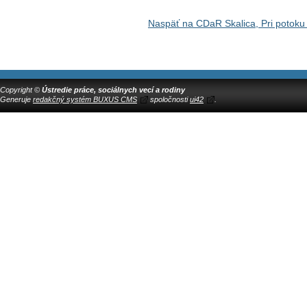
Naspäť na CDaR Skalica, Pri potoku
Copyright ©
Ústredie práce, sociálnych vecí a rodiny
Generuje
redakčný systém BUXUS CMS
spoločnosti
ui42
.