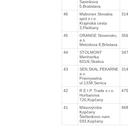
Sasinkova
5,Bratislava
46
Mabonex Slovakia
31
spol.s.r.o.
Krajinská cesta
3,Piešťany
45
ORANGE Slovensko,
35
a.s.
Metodova 8,Brtislava
44
STOLMONT
34
Menhartka
601/6,Skalica
43
SEN.SKAL.PEKARNE
31
a.s.
Priemyselná
ul.1338,Senica
42
R.E.I.P. Trade s.r.o.
47
Hurbanova
726,Kopčany
41
Mäsovýroba
46
Kopčany
Štefánikovo nam.
593,Kopčany