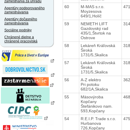
zamestnania za úhradu
60
M-MAS s.r.o.
47
Agentúry podporovaného
Moyzesova
zamestnávania
649/1,Holíč
Agentúry dočasného
zamestnávania
59
NEMETH LIFT
31
Gazdovský rad
Sociálne podniky
435/1,Štvrtok na
Chránené dielne a
Ostrove
chránené pracoviská
58
Lekáreň Kráľovská
31
Široká
1731/5,Skalica
57
Lekáreň Kráľovská
31
Široká
1731/5,Skalica
56
A-Z elektro
36
Pri potoku
682/1A,Skalica
55
Mäsovýroba
46
Kopčany
Štefánikovo nam.
593,Kopčany
54
R.E.I.P. Trade s.r.o.
47
Hurbanova
726,Kopčany