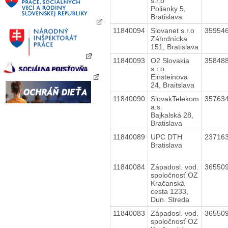
s.r.o
Polianky 5,
Bratislava
11840094
Slovanet s.r.o
35954
Záhrdnícka
151, Bratislava
11840093
O2 Slovakia
35848
s.r.o
Einsteinova
24, Braitslava
11840090
SlovakTelekom
35763
a.s.
Bajkalská 28,
Bratislava
11840089
UPC DTH
23716
Bratislava
11840084
Západosl. vod.
36550
spoločnosť OZ
Kračanská
cesta 1233,
Dun. Streda
11840083
Západosl. vod.
36550
spoločnosť OZ