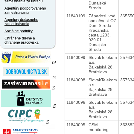
zamestnania za úhradu
Dunajská
Streda
Agentúry podporovaného
zamestnávania
11840109
Západosl. vod.
36555
Agentúry dočasného
spoločnosť OZ
zamestnávania
Dun. Streda
Kračanská
Sociálne podniky
cesta 1233,
Chránené dielne a
929 01
chránené pracoviská
Dunajská
Streda
11840099
SlovakTelekom
35763
a.s.
Bajkalská 28,
Bratislava
11840098
SlovakTelekom
35763
a.s.
Bajkalská 28,
Bratislava
11840096
SlovakTelekom
35763
a.s.
Bajkalská 28,
Bratislava
11840095
CSM
36338
monitoring