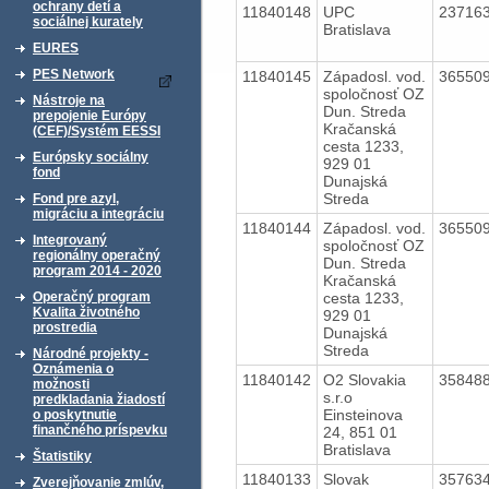
ochrany detí a
11840148
UPC
23716
sociálnej kurately
Bratislava
EURES
PES Network
11840145
Západosl. vod.
36550
spoločnosť OZ
Nástroje na
Dun. Streda
prepojenie Európy
Kračanská
(CEF)/Systém EESSI
cesta 1233,
Európsky sociálny
929 01
fond
Dunajská
Streda
Fond pre azyl,
migráciu a integráciu
11840144
Západosl. vod.
36550
Integrovaný
spoločnosť OZ
regionálny operačný
Dun. Streda
program 2014 - 2020
Kračanská
cesta 1233,
Operačný program
Kvalita životného
929 01
prostredia
Dunajská
Streda
Národné projekty -
Oznámenia o
11840142
O2 Slovakia
35848
možnosti
s.r.o
predkladania žiadostí
Einsteinova
o poskytnutie
finančného príspevku
24, 851 01
Bratislava
Štatistiky
11840133
Slovak
35763
Zverejňovanie zmlúv,