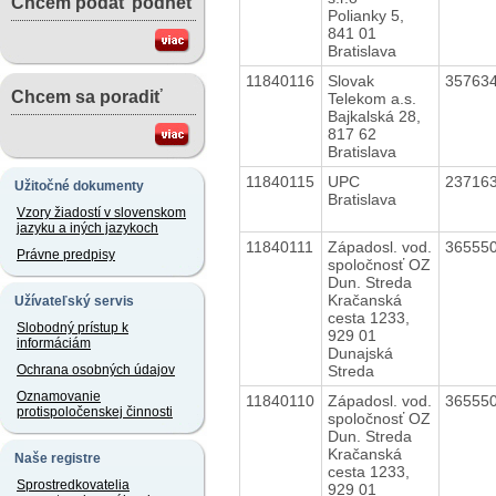
Chcem podať podnet
Polianky 5,
841 01
Bratislava
11840116
Slovak
35763
Chcem sa poradiť
Telekom a.s.
Bajkalská 28,
817 62
Bratislava
11840115
UPC
23716
Užitočné dokumenty
Bratislava
Vzory žiadostí v slovenskom
jazyku a iných jazykoch
11840111
Západosl. vod.
36555
Právne predpisy
spoločnosť OZ
Dun. Streda
Kračanská
Užívateľský servis
cesta 1233,
Slobodný prístup k
929 01
informáciám
Dunajská
Streda
Ochrana osobných údajov
Oznamovanie
11840110
Západosl. vod.
36555
protispoločenskej činnosti
spoločnosť OZ
Dun. Streda
Kračanská
Naše registre
cesta 1233,
Sprostredkovatelia
929 01