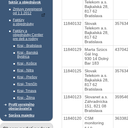
Telekom a.s.
faktúr a objednávok
Bajkalská 28,
Zmluvy zverejnené
817 62
od 1.1.2012
Bratislava
Faktúry
11840132
Slovak
35763
a objednávky
Telekom a.s.
Faktúry a
Bajkalská 28,
objednávky Centier
817 62
pre deti a rodiny
Bratislava
Kraj - Bratislava
11840129
Marta Szücs
43704
Kraj - Banská
Gál Ing.
Bystrica
930 14 Dolný
Bar 183
Kraj - Košice
Kraj - Nitra
11840125
Slovak
35763
Telekom a.s.
Kraj - Prešov
Bajkalská 28,
Kraj- Trenčín
817 62
Bratislava
Kraj- Trnava
11840123
Slovanet a.s.
35954
Kraj - Žilina
Záhradnícka
Profil verejného
151, 821 08
obstarávateľa
Bratislava
Správa majetku
11840120
CSM
36338
monitoring
s.r.o