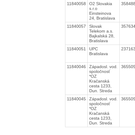
11840058
O2 Slovakia
35848
s.r.o
Einsteinova
24, Bratislava
11840057
Slovak
35763
Telekom a.s.
Bajkalská 28,
Bratislava
11840051
UPC
23716
Bratislava
11840046
Západosl. vod.
36550
spoločnosť
*OZ
Kračanská
cesta 1233,
Dun. Streda
11840045
Západosl. vod.
36550
spoločnosť
*OZ
Kračanská
cesta 1233,
Dun. Streda