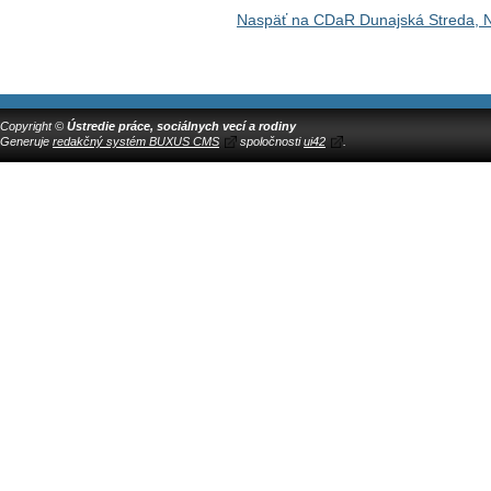
Naspäť na CDaR Dunajská Streda, 
Copyright ©
Ústredie práce, sociálnych vecí a rodiny
Generuje
redakčný systém BUXUS CMS
spoločnosti
ui42
.