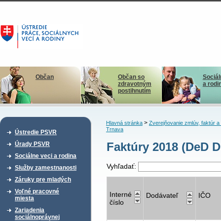
Občan
Občan so
Sociál
zdravotným
a rodi
postihnutím
>
Hlavná stránka
Zverejňovanie zmlúv, faktúr 
Trnava
Ústredie PSVR
Faktúry 2018 (DeD D
Úrady PSVR
Sociálne veci a rodina
Vyhľadať:
Služby zamestnanosti
Záruky pre mladých
Voľné pracovné
Interné
Dodávateľ
IČO
miesta
číslo
Zariadenia
sociálnoprávnej