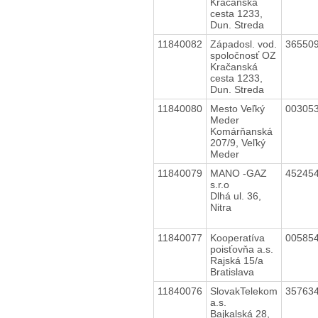
Kračanská
cesta 1233,
Dun. Streda
11840082
Západosl. vod.
36550
spoločnosť OZ
Kračanská
cesta 1233,
Dun. Streda
11840080
Mesto Veľký
00305
Meder
Komárňanská
207/9, Veľký
Meder
11840079
MANO -GAZ
45245
s.r.o
Dlhá ul. 36,
Nitra
11840077
Kooperatíva
00585
poisťovňa a.s.
Rajská 15/a
Bratislava
11840076
SlovakTelekom
35763
a.s.
Bajkalská 28,