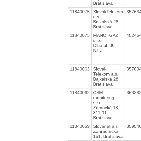
Bratislava
11840075
SlovakTelekom
35763
a.s.
Bajkalská 28,
Bratislava
11840073
MANO -GAZ
45245
s.r.o
Dlhá ul. 36,
Nitra
11840063
Slovak
35763
Telekom a.s.
Bajkalská 28,
Bratislava
11840062
CSM
36338
monitoring
s.r.o
Zámocká 18,
811 01
Bratislava
11840059
Slovanet a.s
35954
Záhradnícka
151, Bratislava