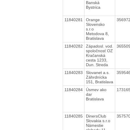
Banská
Bystrica
11840281
Orange
35697
Slovensko
s.r.o
Metodova 8,
Bratislava
11840282
Západosl. vod.
36550
spoločnosť OZ
Kračanská
cesta 1233,
Dun. Streda
11840283
Slovanet a.s.
35954
Záhrdnícka
151, Bratislava
11840284
Úsmev ako
17316
dar
Bratislava
11840285
DinersClub
35757
Slovakia s.r.o
Námestie
slobody 11,