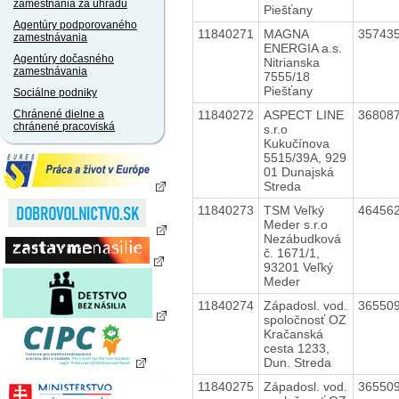
zamestnania za úhradu
Piešťany
Agentúry podporovaného
11840271
MAGNA
35743
zamestnávania
ENERGIA a.s.
Agentúry dočasného
Nitrianska
zamestnávania
7555/18
Piešťany
Sociálne podniky
11840272
ASPECT LINE
36808
Chránené dielne a
chránené pracoviská
s.r.o
Kukučínova
5515/39A, 929
01 Dunajská
Streda
11840273
TSM Veľký
46456
Meder s.r.o
Nezábudková
č. 1671/1,
93201 Veľký
Meder
11840274
Západosl. vod.
36550
spoločnosť OZ
Kračanská
cesta 1233,
Dun. Streda
11840275
Západosl. vod.
36550