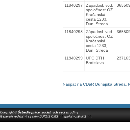
11840297
Západosl. vod.
36550
spoločnosť OZ
Kračanská
cesta 1233,
Dun. Streda
11840298
Západosl. vod.
36550
spoločnosť OZ
Kračanská
cesta 1233,
Dun. Streda
11840299
UPC DTH
23716
Bratislava
Naspäť na CDaR Dunajská Streda, 
Copyright ©
Ústredie práce, sociálnych vecí a rodiny
Generuje
redakčný systém BUXUS CMS
spoločnosti
ui42
.