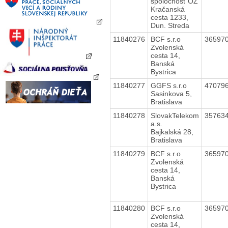
spoločnosť OZ
Kračanská
cesta 1233,
Dun. Streda
11840276
BCF s.r.o
36597
Zvolenská
cesta 14,
Banská
Bystrica
11840277
GGFS s.r.o
47079
Sasinkova 5,
Bratislava
11840278
SlovakTelekom
35763
a.s.
Bajkalská 28,
Bratislava
11840279
BCF s.r.o
36597
Zvolenská
cesta 14,
Banská
Bystrica
11840280
BCF s.r.o
36597
Zvolenská
cesta 14,