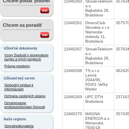
Chcem podať podnet
11840260
SlovakTelekom
35763
a.s.
Bajkalská 28,
Bratislava
11840261
DinersClub
35757
Chcem sa poradiť
Slovakia s.r.o
Námestie
slobody 11,
Bratislava
Užitočné dokumenty
11840267
SlovakTelekom
35763
a.s.
Vzory žiadostí v slovenskom
Bajkalská 28,
jazyku a iných jazykoch
Bratislava
Právne predpisy
11840268
TS.s.r.o
36242
Lesná
Užívateľský servis
2044/95,
93201 Veľký
Slobodný prístup k
Meder
informáciám
Ochrana osobných údajov
11840269
UPC DTH
23716
Bratislava
Oznamovanie
protispoločenskej činnosti
11840270
MAGNA
35743
ENERGIA a.s.
Naše registre
Nitrianska
Sprostredkovatelia
7555/18