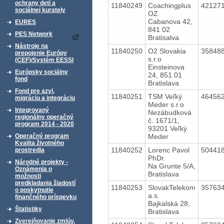
ochrany detí a
11840249
Coachingplus
42127
sociálnej kurately
OZ
Cabanova 42,
EURES
841 02
PES Network
Bratisalva
Nástroje na
11840250
O2 Slovakia
35848
prepojenie Európy
s.r.o
(CEF)/Systém EESSI
Einsteinova
Európsky sociálny
24, 851 01
fond
Bratislava
Fond pre azyl,
11840251
TSM Veľký
46456
migráciu a integráciu
Meder s.r.o
Integrovaný
Nezábudková
regionálny operačný
č. 1671/1,
program 2014 - 2020
93201 Veľký
Meder
Operačný program
Kvalita životného
11840252
Lorenc Pavol
50441
prostredia
PhDr.
Národné projekty -
Na Grunte 5/A,
Oznámenia o
Bratislava
možnosti
predkladania žiadostí
11840253
SlovakTelekom
35763
o poskytnutie
a.s.
finančného príspevku
Bajkalská 28,
Štatistiky
Bratislava
Zverejňovanie zmlúv,