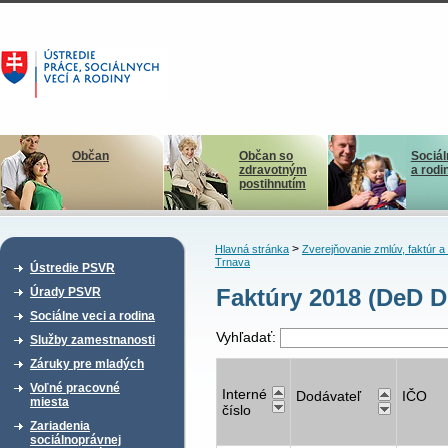
Občan
Občan so
Sociál
zdravotným
a rodi
postihnutím
>
Hlavná stránka
Zverejňovanie zmlúv, faktúr 
Trnava
Ústredie PSVR
Faktúry 2018 (DeD D
Úrady PSVR
Sociálne veci a rodina
Vyhľadať:
Služby zamestnanosti
Záruky pre mladých
Voľné pracovné
Interné
Dodávateľ
IČO
miesta
číslo
Zariadenia
sociálnoprávnej