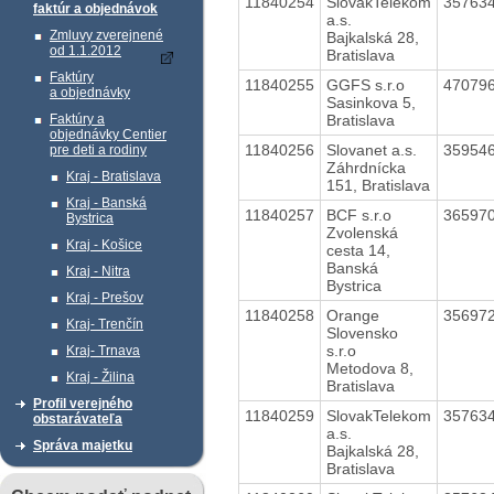
11840254
SlovakTelekom
35763
faktúr a objednávok
a.s.
Zmluvy zverejnené
Bajkalská 28,
od 1.1.2012
Bratislava
Faktúry
11840255
GGFS s.r.o
47079
a objednávky
Sasinkova 5,
Bratislava
Faktúry a
objednávky Centier
11840256
Slovanet a.s.
35954
pre deti a rodiny
Záhrdnícka
Kraj - Bratislava
151, Bratislava
Kraj - Banská
11840257
BCF s.r.o
36597
Bystrica
Zvolenská
Kraj - Košice
cesta 14,
Banská
Kraj - Nitra
Bystrica
Kraj - Prešov
11840258
Orange
35697
Kraj- Trenčín
Slovensko
s.r.o
Kraj- Trnava
Metodova 8,
Kraj - Žilina
Bratislava
Profil verejného
11840259
SlovakTelekom
35763
obstarávateľa
a.s.
Správa majetku
Bajkalská 28,
Bratislava