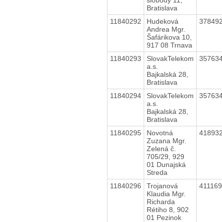
Bratislava
11840292
Hudeková
37849
Andrea Mgr.
Šafárikova 10,
917 08 Trnava
11840293
SlovakTelekom
35763
a.s.
Bajkalská 28,
Bratislava
11840294
SlovakTelekom
35763
a.s.
Bajkalská 28,
Bratislava
11840295
Novotná
41893
Zuzana Mgr.
Zelená č.
705/29, 929
01 Dunajská
Streda
11840296
Trojanová
41116
Klaudia Mgr.
Richarda
Rétiho 8, 902
01 Pezinok