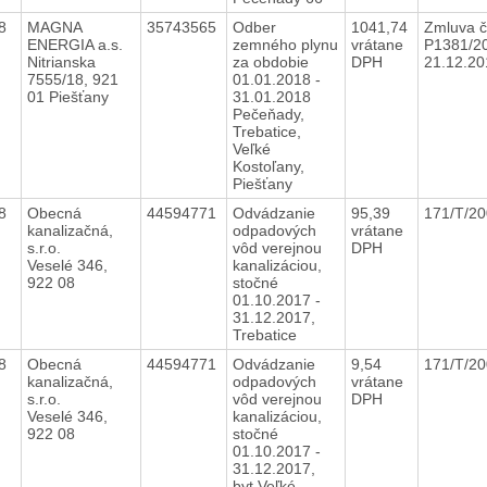
18
MAGNA
35743565
Odber
1041,74
Zmluva č
ENERGIA a.s.
zemného plynu
vrátane
P1381/2
Nitrianska
za obdobie
DPH
21.12.2
7555/18, 921
01.01.2018 -
01 Piešťany
31.01.2018
Pečeňady,
Trebatice,
Veľké
Kostoľany,
Piešťany
18
Obecná
44594771
Odvádzanie
95,39
171/T/2
kanalizačná,
odpadových
vrátane
s.r.o.
vôd verejnou
DPH
Veselé 346,
kanalizáciou,
922 08
stočné
01.10.2017 -
31.12.2017,
Trebatice
18
Obecná
44594771
Odvádzanie
9,54
171/T/2
kanalizačná,
odpadových
vrátane
s.r.o.
vôd verejnou
DPH
Veselé 346,
kanalizáciou,
922 08
stočné
01.10.2017 -
31.12.2017,
byt Veľké