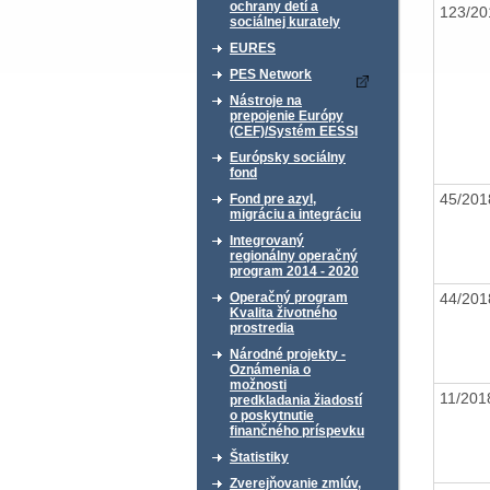
ochrany detí a
123/20
sociálnej kurately
EURES
PES Network
Nástroje na
prepojenie Európy
(CEF)/Systém EESSI
Európsky sociálny
fond
45/20
Fond pre azyl,
migráciu a integráciu
Integrovaný
regionálny operačný
program 2014 - 2020
44/20
Operačný program
Kvalita životného
prostredia
Národné projekty -
Oznámenia o
možnosti
11/20
predkladania žiadostí
o poskytnutie
finančného príspevku
Štatistiky
Zverejňovanie zmlúv,