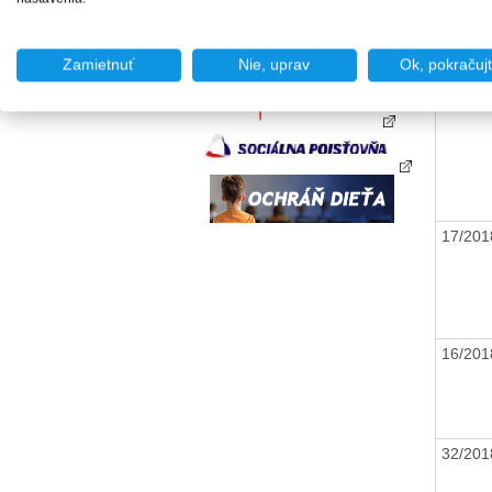
14/20
Zamietnuť
Nie, uprav
Ok, pokračuj
18/20
17/20
16/20
32/20