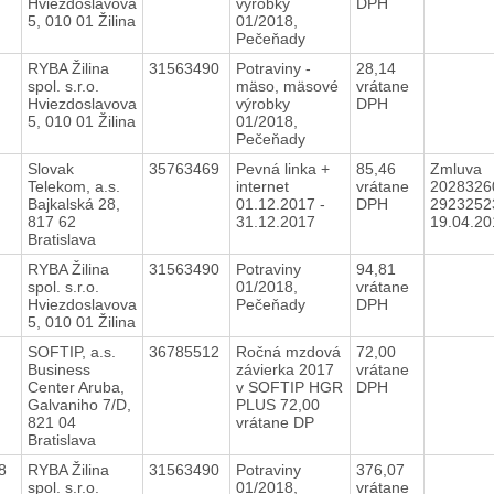
Hviezdoslavova
výrobky
DPH
5, 010 01 Žilina
01/2018,
Pečeňady
8
RYBA Žilina
31563490
Potraviny -
28,14
spol. s.r.o.
mäso, mäsové
vrátane
Hviezdoslavova
výrobky
DPH
5, 010 01 Žilina
01/2018,
Pečeňady
8
Slovak
35763469
Pevná linka +
85,46
Zmluva
Telekom, a.s.
internet
vrátane
2028326
Bajkalská 28,
01.12.2017 -
DPH
2923252
817 62
31.12.2017
19.04.2
Bratislava
8
RYBA Žilina
31563490
Potraviny
94,81
spol. s.r.o.
01/2018,
vrátane
Hviezdoslavova
Pečeňady
DPH
5, 010 01 Žilina
8
SOFTIP, a.s.
36785512
Ročná mzdová
72,00
Business
závierka 2017
vrátane
Center Aruba,
v SOFTIP HGR
DPH
Galvaniho 7/D,
PLUS 72,00
821 04
vrátane DP
Bratislava
18
RYBA Žilina
31563490
Potraviny
376,07
spol. s.r.o.
01/2018,
vrátane