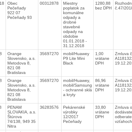
18
Obec
00312878
Miestny
1280,88
Rozhodn
Pečeňady
poplatok za
bez DPH
č.47/20
922 07
komunálne
Pečeňady 93
odpady a
drobné
stavebné
odpady na
obdobie
01.01.2018 -
31.12.2018
18
Orange
35697270
mobil/Huawey
1,00
Zmluva č
Slovensko, a.s.
P9 Lite Mini
vrátane
A118132
Metodova 8,
Black
DPH
19.12.2
821 08
Bratislava
18
Orange
35697270
mobil/Huawey,
86,96
Zmluva č
Slovensko, a.s.
mobil/Samsung
vrátane
A118132
Metodova 8,
- ochranné sklá
DPH
19.12.2
821 08
a kryty
Bratislava
18
PENAM
36283576
Pekárenské
33,80
Zmluva 
SLOVAKIA, a.s.
výrobky
vrátane
dodávate
Štúrova
12/2017
DPH
odberate
74/138, 949 35
Pečeňady
vzťahoc
Nitra