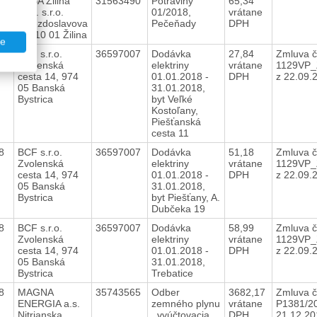
18
RYBA Žilina
31563490
Potraviny
65,34
spol. s.r.o.
01/2018,
vrátane
Hviezdoslavova
Pečeňady
DPH
5, 010 01 Žilina
te
18
BCF s.r.o.
36597007
Dodávka
27,84
Zmluva č
Zvolenská
elektriny
vrátane
1129VP_
cesta 14, 974
01.01.2018 -
DPH
z 22.09.
05 Banská
31.01.2018,
Bystrica
byt Veľké
Kostoľany,
Piešťanská
cesta 11
18
BCF s.r.o.
36597007
Dodávka
51,18
Zmluva č
Zvolenská
elektriny
vrátane
1129VP_
cesta 14, 974
01.01.2018 -
DPH
z 22.09
05 Banská
31.01.2018,
Bystrica
byt Piešťany, A.
Dubčeka 19
18
BCF s.r.o.
36597007
Dodávka
58,99
Zmluva č
Zvolenská
elektriny
vrátane
1129VP_
cesta 14, 974
01.01.2018 -
DPH
z 22.09.
05 Banská
31.01.2018,
Bystrica
Trebatice
18
MAGNA
35743565
Odber
3682,17
Zmluva č
ENERGIA a.s.
zemného plynu
vrátane
P1381/2
Nitrianska
, vyúčtovacia
DPH
21.12.2