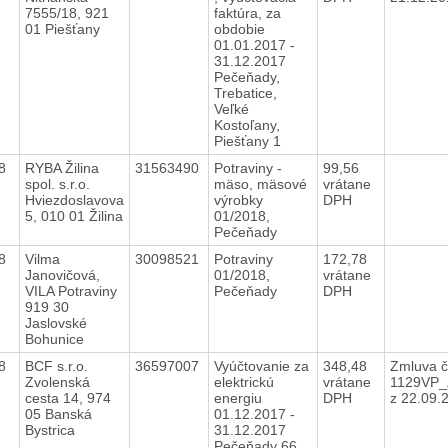
7555/18, 921
faktúra, za
01 Piešťany
obdobie
01.01.2017 -
31.12.2017
Pečeňady,
Trebatice,
Veľké
Kostoľany,
Piešťany 1
18
RYBA Žilina
31563490
Potraviny -
99,56
spol. s.r.o.
mäso, mäsové
vrátane
Hviezdoslavova
výrobky
DPH
5, 010 01 Žilina
01/2018,
Pečeňady
18
Vilma
30098521
Potraviny
172,78
Janovičová,
01/2018,
vrátane
VILA Potraviny
Pečeňady
DPH
919 30
Jaslovské
Bohunice
18
BCF s.r.o.
36597007
Vyúčtovanie za
348,48
Zmluva č
Zvolenská
elektrickú
vrátane
1129VP_
cesta 14, 974
energiu
DPH
z 22.09.
05 Banská
01.12.2017 -
Bystrica
31.12.2017
Pečeňady 66