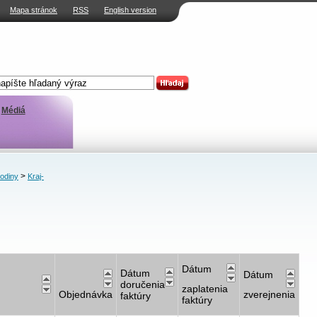
Mapa stránok
RSS
English version
Médiá
>
rodiny
Kraj-
Dátum
Dátum
Dátum
doručenia
zaplatenia
Objednávka
zverejnenia
faktúry
faktúry