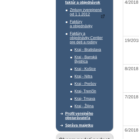
4/201
faktúr a objednávok
Zmluvy zverejnené
od 1.1.2012
Faktúry
a objednávky
Faktúry a
objednávky Centier
19/20
pre deti a rodiny
Kraj - Bratislava
Kraj - Banská
Bystrica
8/201
Kraj - Košice
Kraj - Nitra
Kraj - Prešov
Kraj- Trenčín
7/201
Kraj- Trnava
Kraj - Žilina
Profil verejného
obstarávateľa
Správa majetku
6/201