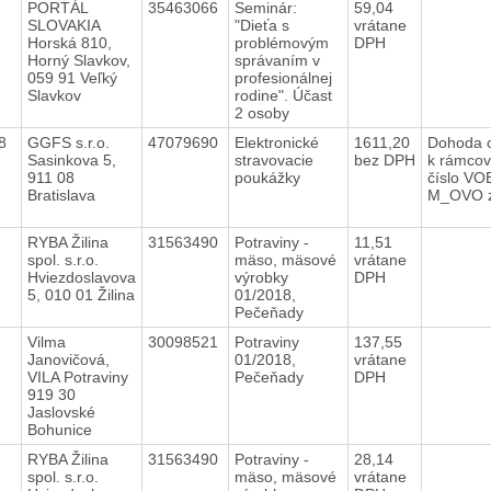
8
PORTÁL
35463066
Seminár:
59,04
SLOVAKIA
"Dieťa s
vrátane
Horská 810,
problémovým
DPH
Horný Slavkov,
správaním v
059 91 Veľký
profesionálnej
Slavkov
rodine". Účast
2 osoby
18
GGFS s.r.o.
47079690
Elektronické
1611,20
Dohoda o
Sasinkova 5,
stravovacie
bez DPH
k rámcov
911 08
poukážky
číslo VO
Bratislava
M_OVO z
8
RYBA Žilina
31563490
Potraviny -
11,51
spol. s.r.o.
mäso, mäsové
vrátane
Hviezdoslavova
výrobky
DPH
5, 010 01 Žilina
01/2018,
Pečeňady
8
Vilma
30098521
Potraviny
137,55
Janovičová,
01/2018,
vrátane
VILA Potraviny
Pečeňady
DPH
919 30
Jaslovské
Bohunice
8
RYBA Žilina
31563490
Potraviny -
28,14
spol. s.r.o.
mäso, mäsové
vrátane