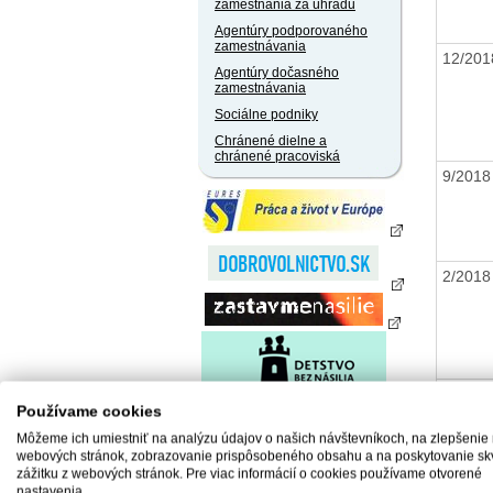
zamestnania za úhradu
Agentúry podporovaného
zamestnávania
12/20
Agentúry dočasného
zamestnávania
Sociálne podniky
Chránené dielne a
chránené pracoviská
9/201
2/201
15/20
Používame cookies
Môžeme ich umiestniť na analýzu údajov o našich návštevníkoch, na zlepšenie
webových stránok, zobrazovanie prispôsobeného obsahu a na poskytovanie sk
zážitku z webových stránok. Pre viac informácií o cookies používame otvorené
nastavenia.