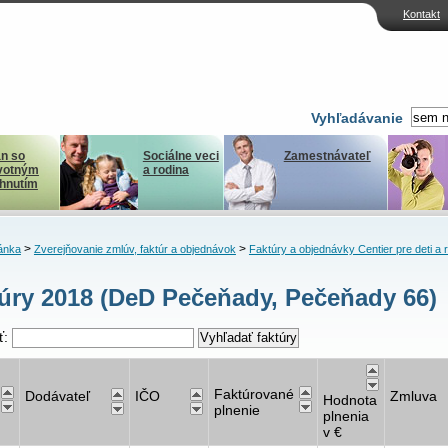
Kontakt
Vyhľadávanie
n so
Sociálne veci
Zamestnávateľ
votným
a rodina
ihnutím
>
>
ánka
Zverejňovanie zmlúv, faktúr a objednávok
Faktúry a objednávky Centier pre deti a 
úry 2018 (DeD Pečeňady, Pečeňady 66)
ť:
Faktúrované
Dodávateľ
IČO
Zmluva
Hodnota
plnenie
plnenia
v €