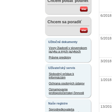
Chcem podať podnet
6/201
Chcem sa poradiť
5/201
Užitočné dokumenty
Vzory žiadostí v slovenskom
jazyku a iných jazykoch
Právne predpisy
3/201
Užívateľský servis
Slobodný prístup k
informáciám
1/201
Ochrana osobných údajov
Oznamovanie
protispoločenskej činnosti
Naše registre
13/20
Sprostredkovatelia