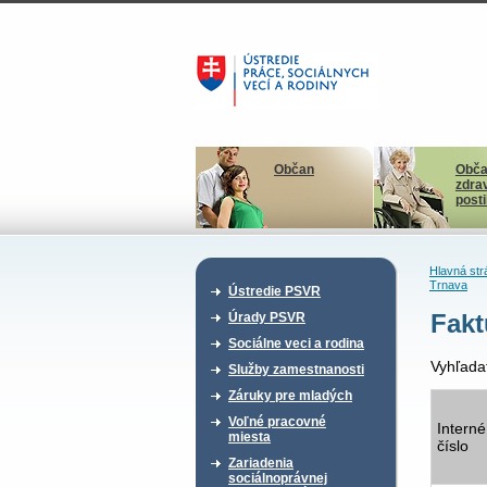
Občan
Obča
zdra
post
Hlavná str
Trnava
Ústredie PSVR
Fakt
Úrady PSVR
Sociálne veci a rodina
Vyhľada
Služby zamestnanosti
Záruky pre mladých
Voľné pracovné
Interné
miesta
číslo
Zariadenia
sociálnoprávnej