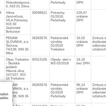
Hviezdoslavova
Pečeňady
DPH
5, 010 01 Žilina
18
Vilma
30098521
Potraviny
228,47
Janovičová,
01/2018,
vrátane
VILA Potraviny
Pečeňady
DPH
919 30
Jaslovské
Bohunice
8
PENAM
36283576
Pekárenské
16,02
Zmluva 
SLOVAKIA, a.s.
výrobky
vrátane
dodávate
Štúrova
01/2018
DPH
odberate
74/138, 949 35
Trebatice
vzťahoc
Nitra
8
Obec Trebatice
00313106
Obedy -detí v
18,18
- Školská
MŠ 02/2018
bez DPH
jedáleň
Hlavná ulica
247/107, 922
10 Trebatice
18
PENAM
36283576
Pekárenské
96,14
Zmluva 
SLOVAKIA, a.s.
výrobky
vrátane
dodávate
Štúrova
01/2018
DPH
odberate
 našich
74/138, 949 35
Pečeňady
vzťahoc
velého
Nitra