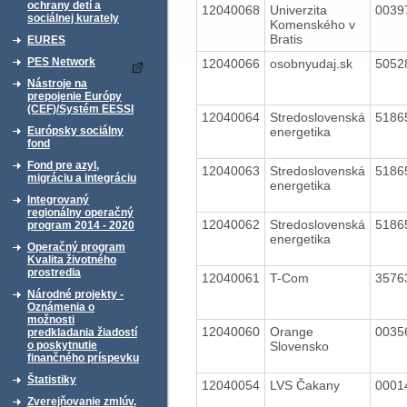
ochrany detí a
12040068
Univerzita
0039
sociálnej kurately
Komenského v
Bratis
EURES
PES Network
12040066
osobnyudaj.sk
5052
Nástroje na
prepojenie Európy
(CEF)/Systém EESSI
12040064
Stredoslovenská
5186
energetika
Európsky sociálny
fond
Fond pre azyl,
12040063
Stredoslovenská
5186
migráciu a integráciu
energetika
Integrovaný
regionálny operačný
12040062
Stredoslovenská
5186
program 2014 - 2020
energetika
Operačný program
Kvalita životného
prostredia
12040061
T-Com
3576
Národné projekty -
Oznámenia o
možnosti
12040060
Orange
0035
predkladania žiadostí
Slovensko
o poskytnutie
finančného príspevku
Štatistiky
12040054
LVS Čakany
0001
Zverejňovanie zmlúv,