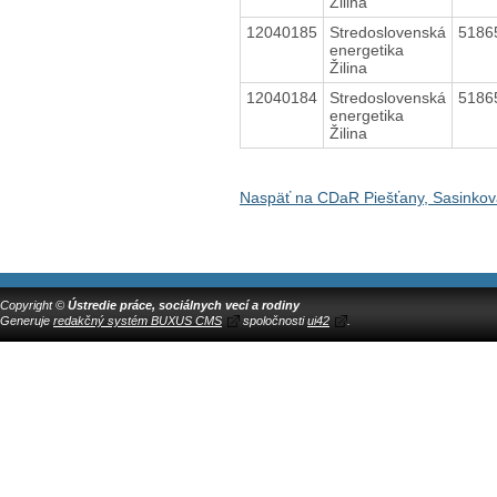
Žilina
12040185
Stredoslovenská
5186
energetika
Žilina
12040184
Stredoslovenská
5186
energetika
Žilina
Naspäť na CDaR Piešťany, Sasinkov
Copyright ©
Ústredie práce, sociálnych vecí a rodiny
Generuje
redakčný systém BUXUS CMS
spoločnosti
ui42
.