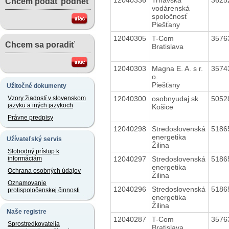
Chcem podať podnet
vodárenská
spoločnosť
Piešťany
12040305
T-Com
3576
Chcem sa poradiť
Bratislava
12040303
Magna E. A. s r.
3574
o.
Piešťany
Užitočné dokumenty
12040300
osobnyudaj.sk
5052
Vzory žiadostí v slovenskom
jazyku a iných jazykoch
Košice
Právne predpisy
12040298
Stredoslovenská
5186
energetika
Užívateľský servis
Žilina
Slobodný prístup k
12040297
Stredoslovenská
5186
informáciám
energetika
Ochrana osobných údajov
Žilina
Oznamovanie
12040296
Stredoslovenská
5186
protispoločenskej činnosti
energetika
Žilina
Naše registre
12040287
T-Com
3576
Sprostredkovatelia
Bratislava