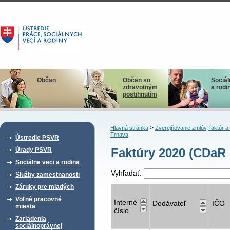
Občan
Občan so
Sociál
zdravotným
a rodi
postihnutím
>
Hlavná stránka
Zverejňovanie zmlúv, faktúr 
Trnava
Ústredie PSVR
Faktúry 2020 (CDaR 
Úrady PSVR
Sociálne veci a rodina
Vyhľadať:
Služby zamestnanosti
Záruky pre mladých
Voľné pracovné
Interné
Dodávateľ
IČO
miesta
číslo
Zariadenia
sociálnoprávnej