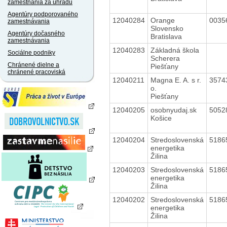
zamestnania za úhradu
Agentúry podporovaného
12040284
Orange
0035
zamestnávania
Slovensko
Agentúry dočasného
Bratislava
zamestnávania
12040283
Základná škola
Sociálne podniky
Scherera
Chránené dielne a
Piešťany
chránené pracoviská
12040211
Magna E. A. s r.
3574
o.
Piešťany
12040205
osobnyudaj.sk
5052
Košice
12040204
Stredoslovenská
5186
energetika
Žilina
12040203
Stredoslovenská
5186
energetika
Žilina
12040202
Stredoslovenská
5186
energetika
Žilina