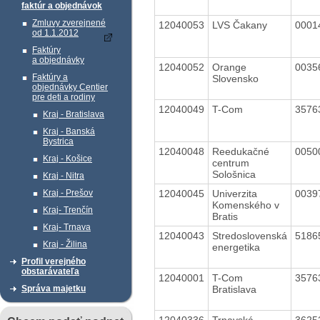
faktúr a objednávok
Zmluvy zverejnené
12040053
LVS Čakany
0001
od 1.1.2012
Faktúry
a objednávky
12040052
Orange
0035
Faktúry a
Slovensko
objednávky Centier
pre deti a rodiny
12040049
T-Com
3576
Kraj - Bratislava
Kraj - Banská
Bystrica
12040048
Reedukačné
0050
Kraj - Košice
centrum
Sološnica
Kraj - Nitra
12040045
Univerzita
0039
Kraj - Prešov
Komenského v
Kraj- Trenčín
Bratis
Kraj- Trnava
12040043
Stredoslovenská
5186
Kraj - Žilina
energetika
Profil verejného
obstarávateľa
12040001
T-Com
3576
Bratislava
Správa majetku
12040336
Trnavská
3625