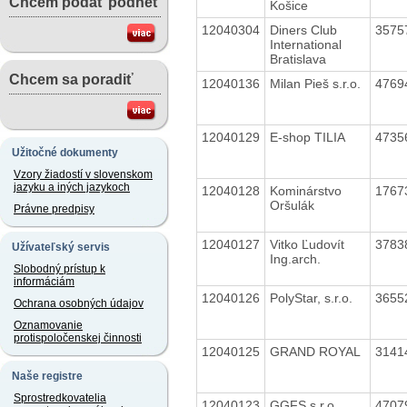
Chcem podať podnet
Košice
12040304
Diners Club
3575
International
Bratislava
Chcem sa poradiť
12040136
Milan Pieš s.r.o.
4769
12040129
E-shop TILIA
4735
Užitočné dokumenty
Vzory žiadostí v slovenskom
jazyku a iných jazykoch
12040128
Kominárstvo
1767
Oršulák
Právne predpisy
12040127
Vitko Ľudovít
3783
Užívateľský servis
Ing.arch.
Slobodný prístup k
informáciám
12040126
PolyStar, s.r.o.
3655
Ochrana osobných údajov
Oznamovanie
protispoločenskej činnosti
12040125
GRAND ROYAL
3141
Naše registre
Sprostredkovatelia
12040123
GGFS s.r.o.
4707