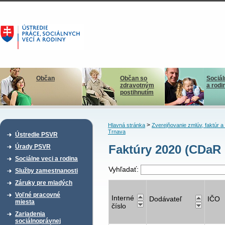
Občan
Občan so
Sociál
zdravotným
a rodi
postihnutím
>
Hlavná stránka
Zverejňovanie zmlúv, faktúr 
Trnava
Ústredie PSVR
Faktúry 2020 (CDaR 
Úrady PSVR
Sociálne veci a rodina
Vyhľadať:
Služby zamestnanosti
Záruky pre mladých
Voľné pracovné
Interné
Dodávateľ
IČO
miesta
číslo
Zariadenia
sociálnoprávnej