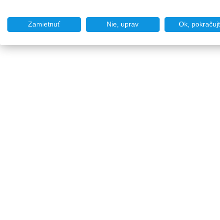
Zamietnuť
Nie, uprav
Ok, pokračuj