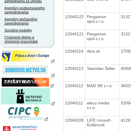
zamestnania za úhradu
Agentúry podporovaného
zamestnávania
12040122
Pergamon
3132
Agentúry dočasného
spol.s r.o.
zamestnávania
Sociálne podniky
12040121
Pergamon
3132
Chránené dielne a
spol.s r.o.
chránené pracoviská
12040114
Alza.sk
2708
12040113
Stanislav Šeller
4594
12040112
MAD SR s.r.o.
3602
12040111
aleco media
5209
s.r.o.
12040108
LIFE consult -
4126
Kollárovič