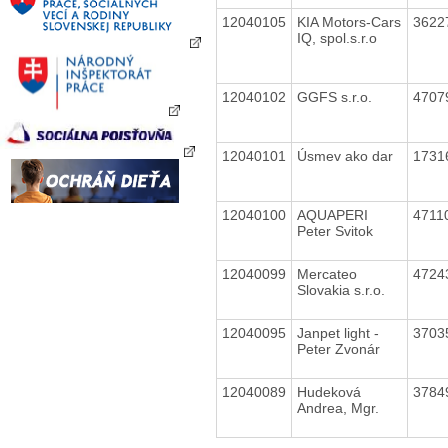
12040105
KIA Motors-Cars
3622
IQ, spol.s.r.o
12040102
GGFS s.r.o.
4707
12040101
Úsmev ako dar
1731
12040100
AQUAPERI
4711
Peter Svitok
12040099
Mercateo
4724
Slovakia s.r.o.
12040095
Janpet light -
3703
Peter Zvonár
12040089
Hudeková
3784
Andrea, Mgr.