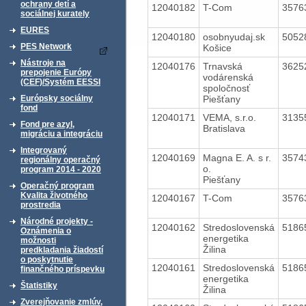
ochrany detí a
12040182
T-Com
3576
sociálnej kurately
EURES
12040180
osobnyudaj.sk
5052
PES Network
Košice
Nástroje na
12040176
Trnavská
3625
prepojenie Európy
vodárenská
(CEF)/Systém EESSI
spoločnosť
Piešťany
Európsky sociálny
fond
12040171
VEMA, s.r.o.
3135
Fond pre azyl,
Bratislava
migráciu a integráciu
Integrovaný
12040169
Magna E. A. s r.
3574
regionálny operačný
o.
program 2014 - 2020
Piešťany
Operačný program
Kvalita životného
12040167
T-Com
3576
prostredia
Národné projekty -
12040162
Stredoslovenská
5186
Oznámenia o
energetika
možnosti
Žilina
predkladania žiadostí
o poskytnutie
12040161
Stredoslovenská
5186
finančného príspevku
energetika
Štatistiky
Žilina
Zverejňovanie zmlúv,