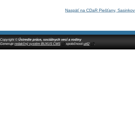
Naspäť na CDaR Piešťany, Sasinkov
Copyright ©
Ústredie práce, sociálnych vecí a rodiny
Generuje
redakčný systém BUXUS CMS
spoločnosti
ui42
.