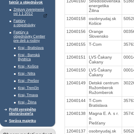
12040160
Stredoslovenská
5186
faktúr a objednávok
energetika
Zmluvy zverejnené
Žilina
od 1.1.2012
12040158
osobnyudaj.sk
5052
Faktúry
Košice
a objednávky
12040156
Orange
0035
Faktúry a
Slovensko
objednávky Centier
pre deti a rodiny
12040155
T-Com
3576
Kraj - Bratislava
Kraj - Banská
12040151
LVS Čakany
0001
Bystrica
Čakany
Kraj - Košice
12040150
LVS Čakany
0001
Kraj - Nitra
Čakany
Kraj - Prešov
12040149
Detské centrum
3022
Ružomberok
Kraj- Trenčín
Ružomberok
Kraj- Trnava
12040144
T-Com
3576
Kraj - Žilina
Bratislava
Profil verejného
12040138
Magna E. A. s r.
3574
obstarávateľa
o.
Správa majetku
Piešťany
12040137
osobnyudaj.sk
5052