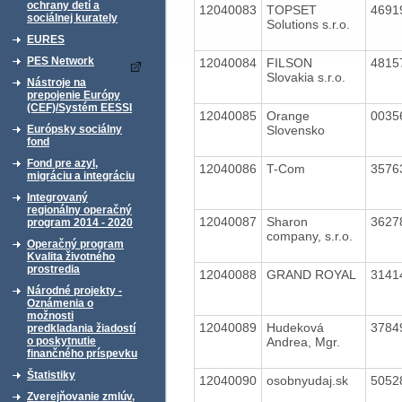
ochrany detí a
12040083
TOPSET
4691
sociálnej kurately
Solutions s.r.o.
EURES
PES Network
12040084
FILSON
4815
Slovakia s.r.o.
Nástroje na
prepojenie Európy
(CEF)/Systém EESSI
12040085
Orange
0035
Slovensko
Európsky sociálny
fond
Fond pre azyl,
12040086
T-Com
3576
migráciu a integráciu
Integrovaný
regionálny operačný
12040087
Sharon
3627
program 2014 - 2020
company, s.r.o.
Operačný program
Kvalita životného
prostredia
12040088
GRAND ROYAL
3141
Národné projekty -
Oznámenia o
možnosti
12040089
Hudeková
3784
predkladania žiadostí
Andrea, Mgr.
o poskytnutie
finančného príspevku
Štatistiky
12040090
osobnyudaj.sk
5052
Zverejňovanie zmlúv,