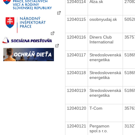
12040114
Alza.sk
2708
12040115
osobnyudaj.sk
5052
12040116
Diners Club
3575
International
12040117
Stredoslovenská
5186
energetika
12040118
Stredoslovenská
5186
energetika
12040119
Stredoslovenská
5186
energetika
12040120
T-Com
3576
12040121
Pergamon
3132
spol.s r.o.