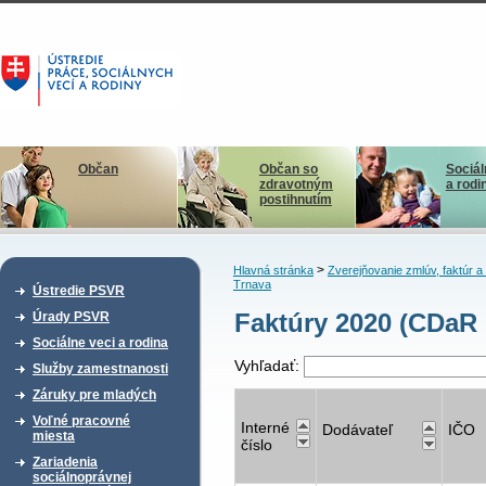
Občan
Občan so
Sociál
zdravotným
a rodi
postihnutím
>
Hlavná stránka
Zverejňovanie zmlúv, faktúr 
Trnava
Ústredie PSVR
Faktúry 2020 (CDaR 
Úrady PSVR
Sociálne veci a rodina
Vyhľadať:
Služby zamestnanosti
Záruky pre mladých
Voľné pracovné
Interné
Dodávateľ
IČO
miesta
číslo
Zariadenia
sociálnoprávnej