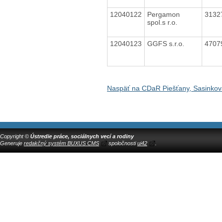
12040122
Pergamon
3132
spol.s r.o.
12040123
GGFS s.r.o.
4707
Naspäť na CDaR Piešťany, Sasinkov
Copyright ©
Ústredie práce, sociálnych vecí a rodiny
Generuje
redakčný systém BUXUS CMS
spoločnosti
ui42
.