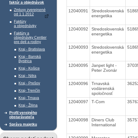
faktúr a objednávok
Zmluvy zverejnené
12040091
Stredoslovenská
5186
od 1.1.2012
energetika
Faktúry
a objednávky
12040092
Stredoslovenská
5186
Faktúry a
energetika
objednávky Centier
pre deti a rodiny
12040093
Stredoslovenská
5186
Kraj - Bratislava
energetika
Kraj - Banská
Bystrica
12040095
Janpet light -
3703
Kraj - Košice
Peter Zvonár
Kraj - Nitra
12040096
Trnavská
3625
Kraj - Prešov
vodárenská
Kraj- Trenčín
spoločnosť
Kraj- Trnava
12040097
T-Com
3576
Kraj - Žilina
Profil verejného
obstarávateľa
12040098
Diners Club
3575
International
Správa majetku
12040099
Mercateo
4724