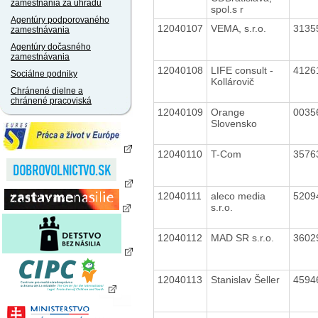
zamestnania za úhradu
spol.s r
Agentúry podporovaného
12040107
VEMA, s.r.o.
3135
zamestnávania
Agentúry dočasného
zamestnávania
12040108
LIFE consult -
4126
Sociálne podniky
Kollárovič
Chránené dielne a
chránené pracoviská
12040109
Orange
0035
Slovensko
12040110
T-Com
3576
12040111
aleco media
5209
s.r.o.
12040112
MAD SR s.r.o.
3602
12040113
Stanislav Šeller
4594