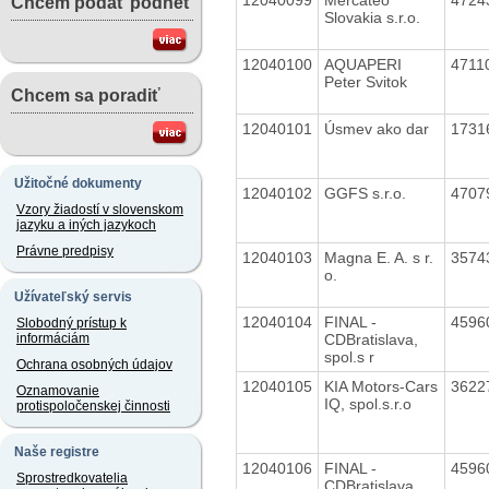
Chcem podať podnet
Slovakia s.r.o.
12040100
AQUAPERI
4711
Peter Svitok
Chcem sa poradiť
12040101
Úsmev ako dar
1731
Užitočné dokumenty
12040102
GGFS s.r.o.
4707
Vzory žiadostí v slovenskom
jazyku a iných jazykoch
Právne predpisy
12040103
Magna E. A. s r.
3574
o.
Užívateľský servis
12040104
FINAL -
4596
Slobodný prístup k
CDBratislava,
informáciám
spol.s r
Ochrana osobných údajov
12040105
KIA Motors-Cars
3622
Oznamovanie
IQ, spol.s.r.o
protispoločenskej činnosti
Naše registre
12040106
FINAL -
4596
Sprostredkovatelia
CDBratislava,