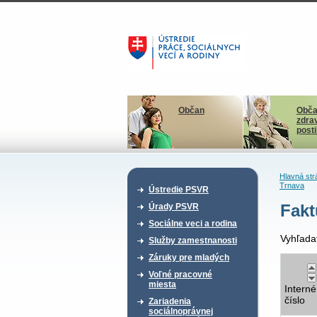
Občan
Obča
zdra
post
Hlavná str
Trnava
Ústredie PSVR
Fakt
Úrady PSVR
Sociálne veci a rodina
Vyhľada
Služby zamestnanosti
Záruky pre mladých
Voľné pracovné
miesta
Interné
číslo
Zariadenia
sociálnoprávnej