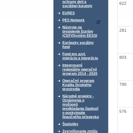
ochrany detí a
622
sociálnej kurately
EURES
PES Network
Nástroje na
281
prepojenie Európy
(CEF)/Systém EESSI
Európsky sociálny
fond
Fond pre azyl,
803
migráciu a integráciu
Integrovaný
regionálny operačný
program 2014 - 2020
Operačný program
790
Kvalita životného
prostredia
Národné projekty -
Oznámenia o
možnosti
predkladania žiadostí
576
o poskytnutie
finančného príspevku
Štatistiky
Zverejňovanie zmlúv,