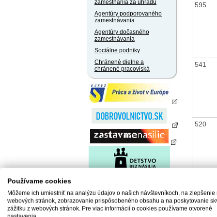
zamestnania za úhradu
595
Agentúry podporovaného
zamestnávania
Agentúry dočasného
zamestnávania
Sociálne podniky
Chránené dielne a
541
chránené pracoviská
520
Používame cookies
474
Môžeme ich umiestniť na analýzu údajov o našich návštevníkoch, na zlepšenie
webových stránok, zobrazovanie prispôsobeného obsahu a na poskytovanie sk
zážitku z webových stránok. Pre viac informácií o cookies používame otvorené
nastavenia.