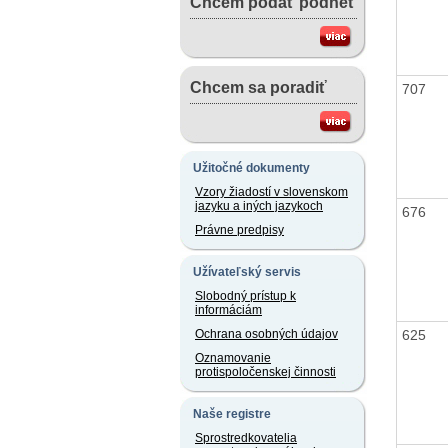
Chcem podať podnet
Chcem sa poradiť
707
Užitočné dokumenty
Vzory žiadostí v slovenskom
jazyku a iných jazykoch
676
Právne predpisy
Užívateľský servis
Slobodný prístup k
informáciám
625
Ochrana osobných údajov
Oznamovanie
protispoločenskej činnosti
Naše registre
Sprostredkovatelia