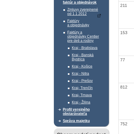
faktúr a objednávok
211
Zmluvy zverejnené
od 1.1.2012
Faktúry
a objednávky
153
Faktúry a
objednávky Centier
pre deti a rodiny
Kraj - Bratislava
Kraj - Banská
Bystrica
77
Kraj - Košice
Kraj - Nitra
Kraj - Prešov
812
Kraj- Trenčín
Kraj- Trnava
Kraj - Žilina
Profil verejného
obstarávateľa
Správa majetku
752