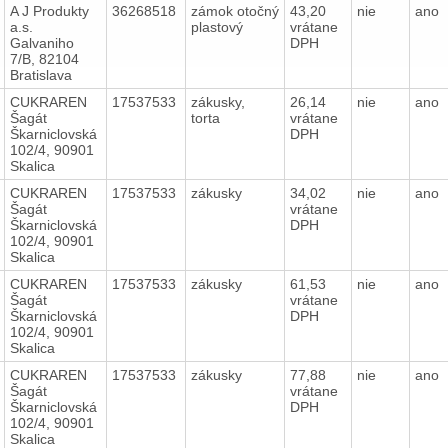
A J Produkty
36268518
zámok otočný
43,20
nie
ano
a.s.
plastový
vrátane
Galvaniho
DPH
7/B, 82104
Bratislava
CUKRAREN
17537533
zákusky,
26,14
nie
ano
Šagát
torta
vrátane
Škarniclovská
DPH
102/4, 90901
Skalica
CUKRAREN
17537533
zákusky
34,02
nie
ano
Šagát
vrátane
Škarniclovská
DPH
102/4, 90901
Skalica
CUKRAREN
17537533
zákusky
61,53
nie
ano
Šagát
vrátane
Škarniclovská
DPH
102/4, 90901
Skalica
CUKRAREN
17537533
zákusky
77,88
nie
ano
Šagát
vrátane
Škarniclovská
DPH
102/4, 90901
Skalica