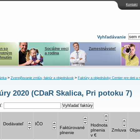
Kontakt
Vyhľadávanie
n so
Sociálne veci
Zamestnávateľ
votným
a rodina
ihnutím
>
>
ánka
Zverejňovanie zmlúv, faktúr a objednávok
Faktúry a objednávky Centier pre deti a 
úry 2020 (CDaR Skalica, Pri potoku 7)
ť:
Dodávateľ
IČO
Hodnota
Faktúrované
plnenia
Zmluva
Obje
plnenie
v €