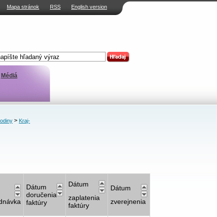
Mapa stránok
RSS
English version
Médiá
>
rodiny
Kraj-
Dátum
Dátum
Dátum
doručenia
zaplatenia
dnávka
zverejnenia
faktúry
faktúry