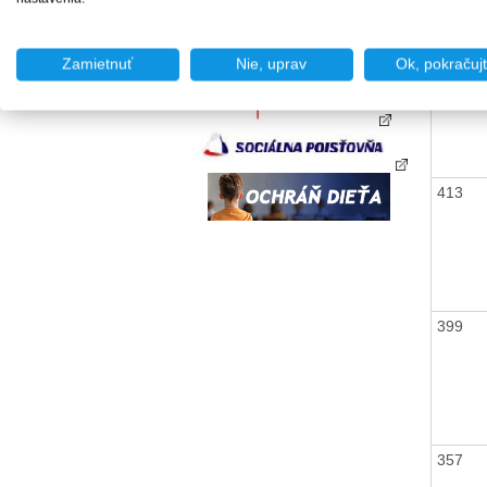
447
Zamietnuť
Nie, uprav
Ok, pokračuj
413
399
357