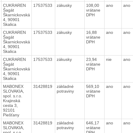
CUKRAREN
17537533
zákusky
108,00
ano
ano
Šagát
vrátane
Škarnickovská
DPH
4, 90901
Skalica
CUKRAREN
17537533
zákusky
16,88
ano
ano
Šagát
vrátane
Škarnickovská
DPH
4, 90901
Skalica
CUKRAREN
17537533
zákusky
23,94
nie
ano
Šagát
vrátane
Škarnickovská
DPH
4, 90901
Skalica
MABONEX
31428819
základné
569,10
ano
ano
SLOVAKIA,
potraviny
vrátane
spol. s.r.o.
DPH
Krajinská
cesta 3,
92101
Piešťany
MABONEX
31428819
základné
646,17
ano
ano
SLOVAKIA,
potraviny
vrátane
spol. s.r.o.
DPH