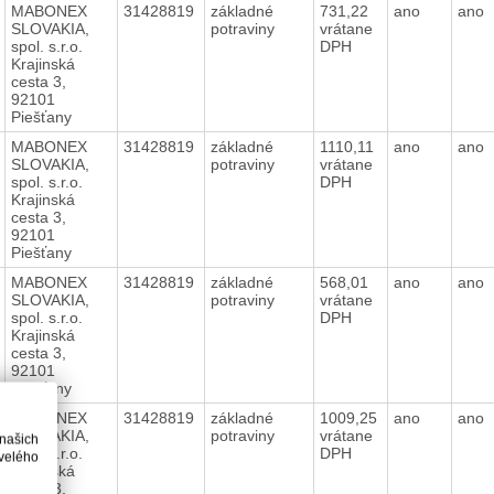
MABONEX
31428819
základné
731,22
ano
ano
SLOVAKIA,
potraviny
vrátane
spol. s.r.o.
DPH
Krajinská
cesta 3,
92101
Piešťany
MABONEX
31428819
základné
1110,11
ano
ano
SLOVAKIA,
potraviny
vrátane
spol. s.r.o.
DPH
Krajinská
cesta 3,
92101
Piešťany
MABONEX
31428819
základné
568,01
ano
ano
SLOVAKIA,
potraviny
vrátane
spol. s.r.o.
DPH
Krajinská
cesta 3,
92101
Piešťany
MABONEX
31428819
základné
1009,25
ano
ano
SLOVAKIA,
potraviny
vrátane
 našich
spol. s.r.o.
DPH
velého
Krajinská
cesta 3,