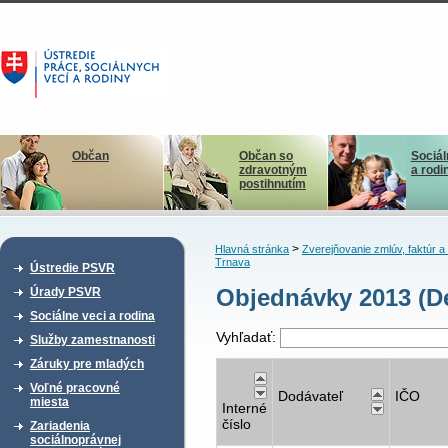
Občan
Občan so
Sociál
zdravotným
a rodi
postihnutím
>
Hlavná stránka
Zverejňovanie zmlúv, faktúr 
Trnava
Ústredie PSVR
Objednávky 2013 (D
Úrady PSVR
Sociálne veci a rodina
Vyhľadať:
Služby zamestnanosti
Záruky pre mladých
Voľné pracovné
Dodávateľ
IČO
miesta
Interné
číslo
Zariadenia
sociálnoprávnej