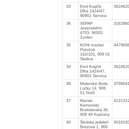
33
Emil Krajčík
362462
Dlhá 1424/47,
90901 Sernica
36
XEPAP
316286
Jesenského
4703, 96001
Zvolen
35
KOHI market
447960
Potočná
162/101, 909 01
Skalica
34
Emil Krajčík
362462
Dlhá 1424/47,
90901 Sernica
38
Materská škola
379904
Lúčky 14, 908
51 Holíč
37
Marián
412131
Kamenistý
Bratislavská 36,
908 48 Kopčany
40
Školská jedáleň
001819
Brezová 1, 905