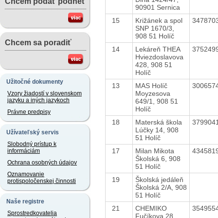
Chcem podať podnet
90901 Sernica
15
Križánek a spol
347870
SNP 1670/3,
908 51 Holíč
Chcem sa poradiť
14
Lekáreň THEA
375249
Hviezdoslavova
428, 908 51
Holíč
Užitočné dokumenty
13
MAS Holíč
300657
Moyzesova
Vzory žiadostí v slovenskom
jazyku a iných jazykoch
649/1, 908 51
Holíč
Právne predpisy
18
Materská škola
379904
Lúčky 14, 908
Užívateľský servis
51 Holíč
Slobodný prístup k
17
Milan Mikota
434581
informáciám
Školská 6, 908
Ochrana osobných údajov
51 Holíč
Oznamovanie
19
Školská jedáleň
protispoločenskej činnosti
Školská 2/A, 908
51 Holíč
Naše registre
21
CHEMIKO
354955
Sprostredkovatelia
Fučíkova 28,