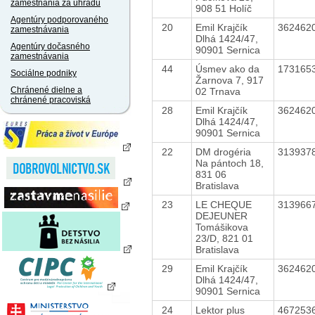
zamestnania za úhradu
908 51 Holíč
Agentúry podporovaného
20
Emil Krajčík
362462
zamestnávania
Dlhá 1424/47,
Agentúry dočasného
90901 Sernica
zamestnávania
44
Úsmev ako da
173165
Sociálne podniky
Žarnova 7, 917
Chránené dielne a
02 Trnava
chránené pracoviská
28
Emil Krajčík
362462
Dlhá 1424/47,
90901 Sernica
22
DM drogéria
313937
Na pántoch 18,
831 06
Bratislava
23
LE CHEQUE
313966
DEJEUNER
Tomášikova
23/D, 821 01
Bratislava
29
Emil Krajčík
362462
Dlhá 1424/47,
90901 Sernica
24
Lektor plus
467253