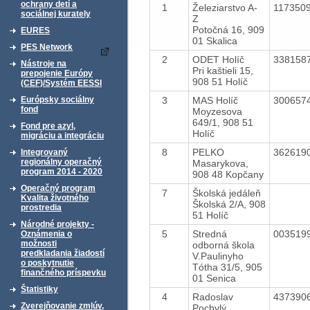
ochrany detí a
1
Železiarstvo A-
117350
sociálnej kurately
Z
Potočná 16, 909
EURES
01 Skalica
PES Network
2
ODET Holíč
338158
Nástroje na
Pri kaštieli 15,
prepojenie Európy
908 51 Holíč
(CEF)/Systém EESSI
3
MAS Holíč
300657
Európsky sociálny
fond
Moyzesova
649/1, 908 51
Fond pre azyl,
Holíč
migráciu a integráciu
8
PELKO
362619
Integrovaný
regionálny operačný
Masarykova,
program 2014 - 2020
908 48 Kopčany
Operačný program
7
Školská jedáleň
Kvalita životného
Školská 2/A, 908
prostredia
51 Holíč
Národné projekty -
5
Stredná
003519
Oznámenia o
možnosti
odborná škola
predkladania žiadostí
V.Paulinyho
o poskytnutie
Tótha 31/5, 905
finančného príspevku
01 Senica
Štatistiky
4
Radoslav
437390
Zverejňovanie zmlúv,
Pochylý