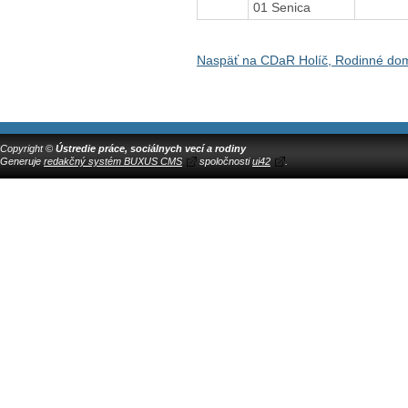
01 Senica
Naspäť na CDaR Holíč, Rodinné do
Copyright ©
Ústredie práce, sociálnych vecí a rodiny
Generuje
redakčný systém BUXUS CMS
spoločnosti
ui42
.