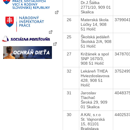
Dr.J.Šátka
2771/10, 909 01
Skalica
26
Materská škola
379904
Lúčky 14, 908
51 Holíč
25
Školská jedáleň
Školská 2/A, 908
51 Holíč
27
Križánek a spol
347870
SNP 1670/3,
908 51 Holíč
32
Lekáreň THEA
375249
Hviezdoslavova
428, 908 51
Holíč
31
Jaroslav
404837
Tlachač
Široká 29, 909
01 Skalica
30
A KAI, s.r.o
440253
St. Vajnorská
15, 81101
Bratislava