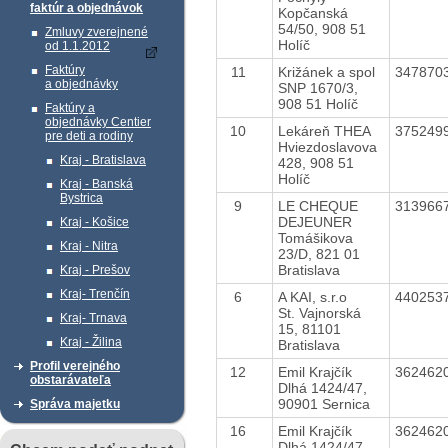
faktúr a objednávok
Kopčanská
54/50, 908 51
Zmluvy zverejnené
Holíč
od 1.1.2012
Faktúry
11
Križánek a spol
347870
a objednávky
SNP 1670/3,
908 51 Holíč
Faktúry a
objednávky Centier
10
Lekáreň THEA
375249
pre deti a rodiny
Hviezdoslavova
Kraj - Bratislava
428, 908 51
Holíč
Kraj - Banská
Bystrica
9
LE CHEQUE
313966
DEJEUNER
Kraj - Košice
Tomášikova
Kraj - Nitra
23/D, 821 01
Bratislava
Kraj - Prešov
Kraj- Trenčín
6
A KAI, s.r.o
440253
St. Vajnorská
Kraj- Trnava
15, 81101
Kraj - Žilina
Bratislava
Profil verejného
12
Emil Krajčík
362462
obstarávateľa
Dlhá 1424/47,
90901 Sernica
Správa majetku
16
Emil Krajčík
362462
Dlhá 1424/47,