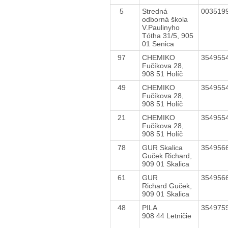
5
Stredná
003519
odborná škola
V.Paulinyho
Tótha 31/5, 905
01 Senica
97
CHEMIKO
354955
Fučíkova 28,
908 51 Holíč
49
CHEMIKO
354955
Fučíkova 28,
908 51 Holíč
21
CHEMIKO
354955
Fučíkova 28,
908 51 Holíč
78
GUR Skalica
354956
Guček Richard,
909 01 Skalica
61
GUR
354956
Richard Guček,
909 01 Skalica
48
PILA
354975
908 44 Letničie