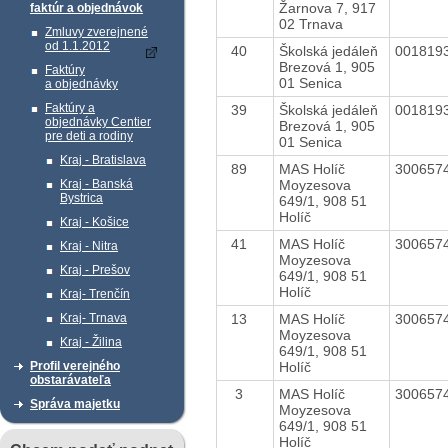
Žarnova 7, 917
faktúr a objednávok
02 Trnava
Zmluvy zverejnené
od 1.1.2012
40
Školská jedáleň
001819
Brezová 1, 905
Faktúry
01 Senica
a objednávky
Faktúry a
39
Školská jedáleň
001819
objednávky Centier
Brezová 1, 905
pre deti a rodiny
01 Senica
Kraj - Bratislava
89
MAS Holíč
300657
Moyzesova
Kraj - Banská
Bystrica
649/1, 908 51
Holíč
Kraj - Košice
41
MAS Holíč
300657
Kraj - Nitra
Moyzesova
Kraj - Prešov
649/1, 908 51
Holíč
Kraj- Trenčín
13
MAS Holíč
300657
Kraj- Trnava
Moyzesova
Kraj - Žilina
649/1, 908 51
Holíč
Profil verejného
obstarávateľa
3
MAS Holíč
300657
Správa majetku
Moyzesova
649/1, 908 51
Holíč