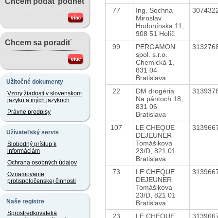
Chcem podať podnet
77
Ing. Sochna
307432
Miroslav
Hodonínska 11,
908 51 Holíč
Chcem sa poradiť
99
PERGAMON
313276
spol. s.r.o.
Chemická 1,
831 04
Bratislava
Užitočné dokumenty
22
DM drogéria
313937
Vzory žiadostí v slovenskom
Na pántoch 18,
jazyku a iných jazykoch
831 06
Právne predpisy
Bratislava
107
LE CHEQUE
313966
Užívateľský servis
DEJEUNER
Tomášikova
Slobodný prístup k
23/D, 821 01
informáciám
Bratislava
Ochrana osobných údajov
73
LE CHEQUE
313966
Oznamovanie
DEJEUNER
protispoločenskej činnosti
Tomášikova
23/D, 821 01
Naše registre
Bratislava
Sprostredkovatelia
23
LE CHEQUE
313966