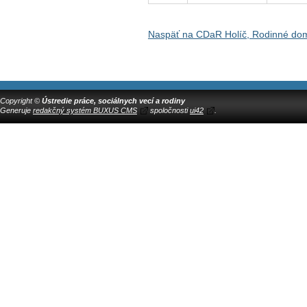
Naspäť na CDaR Holíč, Rodinné do
Copyright ©
Ústredie práce, sociálnych vecí a rodiny
Generuje
redakčný systém BUXUS CMS
spoločnosti
ui42
.