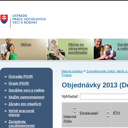
Občan
Občan so
Sociál
zdravotným
a rodi
postihnutím
>
Hlavná stránka
Zverejňovanie zmlúv, faktúr 
Trnava
Ústredie PSVR
Objednávky 2013 (D
Úrady PSVR
Sociálne veci a rodina
Vyhľadať:
Služby zamestnanosti
Záruky pre mladých
Voľné pracovné
Dodávateľ
IČO
miesta
Interné
číslo
Zariadenia
sociálnoprávnej