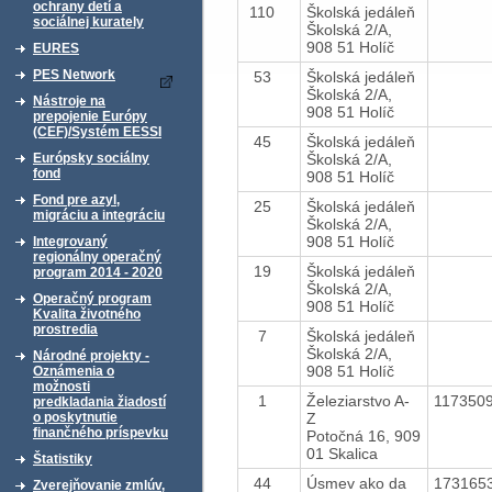
ochrany detí a
110
Školská jedáleň
sociálnej kurately
Školská 2/A,
908 51 Holíč
EURES
PES Network
53
Školská jedáleň
Školská 2/A,
Nástroje na
908 51 Holíč
prepojenie Európy
(CEF)/Systém EESSI
45
Školská jedáleň
Školská 2/A,
Európsky sociálny
fond
908 51 Holíč
Fond pre azyl,
25
Školská jedáleň
migráciu a integráciu
Školská 2/A,
908 51 Holíč
Integrovaný
regionálny operačný
19
Školská jedáleň
program 2014 - 2020
Školská 2/A,
Operačný program
908 51 Holíč
Kvalita životného
prostredia
7
Školská jedáleň
Školská 2/A,
Národné projekty -
908 51 Holíč
Oznámenia o
možnosti
1
Železiarstvo A-
117350
predkladania žiadostí
Z
o poskytnutie
finančného príspevku
Potočná 16, 909
01 Skalica
Štatistiky
44
Úsmev ako da
173165
Zverejňovanie zmlúv,