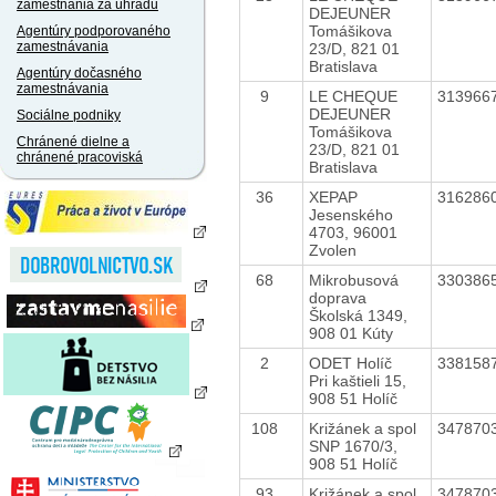
zamestnania za úhradu
DEJEUNER
Tomášikova
Agentúry podporovaného
zamestnávania
23/D, 821 01
Bratislava
Agentúry dočasného
zamestnávania
9
LE CHEQUE
313966
DEJEUNER
Sociálne podniky
Tomášikova
Chránené dielne a
23/D, 821 01
chránené pracoviská
Bratislava
36
XEPAP
316286
Jesenského
4703, 96001
Zvolen
68
Mikrobusová
330386
doprava
Školská 1349,
908 01 Kúty
2
ODET Holíč
338158
Pri kaštieli 15,
908 51 Holíč
108
Križánek a spol
347870
SNP 1670/3,
908 51 Holíč
93
Križánek a spol
347870