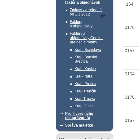
faktúr a objednávok
164
Zmluvy zverejnené
od 1.1.2012
Faktúry
a objednávky
0176
Faktúry a
objednávky Centier
pre deti a rodiny
Kraj - Bratislava
0157
Kraj - Banská
Bystrica
Kraj - Košice
0164
Kraj - Nitra
Kraj - Prešov
Kraj- Trenčín
0176
Kraj- Trnava
Kraj - Žilina
Profil verejného
obstarávateľa
0157
Správa majetku