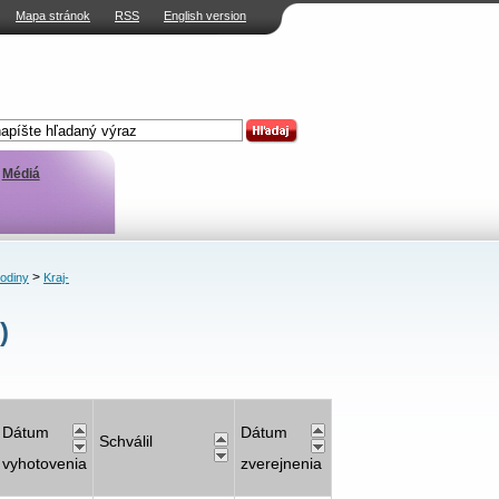
Mapa stránok
RSS
English version
Médiá
>
rodiny
Kraj-
)
Dátum
Dátum
Schválil
vyhotovenia
zverejnenia