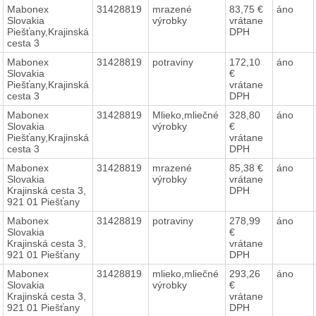
Mabonex
31428819
mrazené
83,75 €
áno
Slovakia
výrobky
vrátane
Piešťany,Krajinská
DPH
cesta 3
Mabonex
31428819
potraviny
172,10
áno
Slovakia
€
Piešťany,Krajinská
vrátane
cesta 3
DPH
Mabonex
31428819
Mlieko,mliečné
328,80
áno
Slovakia
výrobky
€
Piešťany,Krajinská
vrátane
cesta 3
DPH
Mabonex
31428819
mrazené
85,38 €
áno
Slovakia
výrobky
vrátane
Krajinská cesta 3,
DPH
921 01 Piešťany
Mabonex
31428819
potraviny
278,99
áno
Slovakia
€
Krajinská cesta 3,
vrátane
921 01 Piešťany
DPH
Mabonex
31428819
mlieko,mliečné
293,26
áno
Slovakia
výrobky
€
Krajinská cesta 3,
vrátane
921 01 Piešťany
DPH