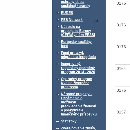
ochrany detí a
0176
sociálnej kurately
EURES
PES Network
0176
Nástroje na
prepojenie Európy
(CEF)/Systém EESSI
Európsky sociálny
fond
0176
Fond pre azyl,
migráciu a integráciu
Integrovaný
regionálny operačný
0164
program 2014 - 2020
Operačný program
Kvalita životného
prostredia
0176
Národné projekty -
Oznámenia o
možnosti
predkladania žiadostí
o poskytnutie
0157
finančného príspevku
Štatistiky
Zverejňovanie zmlúv,