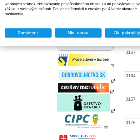
zamestnania za úhradu
webových stránok, zobrazovanie prispôsobeného obsahu a na poskytovanie sk
0157
Agentúry podporovaného
zážitku z webových stránok. Pre viac informácií o cookies používame otvorené
zamestnávania
nastavenia.
Agentúry dočasného
zamestnávania
0157
Sociálne podniky
Zamietnuť
Nie, uprav
Ok, pokračuj
Chránené dielne a
chránené pracoviská
0157
0164
0157
0176