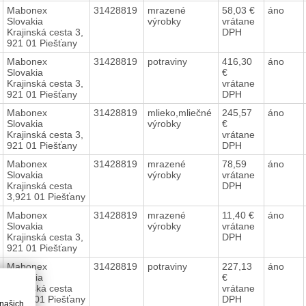
Mabonex
31428819
mrazené
58,03 €
áno
Slovakia
výrobky
vrátane
Krajinská cesta 3,
DPH
921 01 Piešťany
Mabonex
31428819
potraviny
416,30
áno
Slovakia
€
Krajinská cesta 3,
vrátane
921 01 Piešťany
DPH
Mabonex
31428819
mlieko,mliečné
245,57
áno
Slovakia
výrobky
€
Krajinská cesta 3,
vrátane
921 01 Piešťany
DPH
Mabonex
31428819
mrazené
78,59
áno
Slovakia
výrobky
vrátane
Krajinská cesta
DPH
3,921 01 Piešťany
Mabonex
31428819
mrazené
11,40 €
áno
Slovakia
výrobky
vrátane
Krajinská cesta 3,
DPH
921 01 Piešťany
Mabonex
31428819
potraviny
227,13
áno
Slovakia
€
Krajinská cesta
vrátane
3,921 01 Piešťany
DPH
 našich