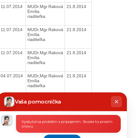
11.07.2014
MUDr.Mgr.Raková
21.8.2014
Emília
riaditeľka
11.07.2014
MUDr.Mgr.Raková
21.8.2014
Emília
riaditeľka
11.07.2014
MUDr.Mgr.Raková
21.8.2014
Emília
riaditeľka
04.07.2014
MUDr,Mgr.Raková
21.8.2014
Emília
riaditeľka
hatbot
04.07.2014
MUDr.Mgr.Raková
21.8.2014
íše
Vaša pomocníčka
Emília
riaditeľka
Vyskytol sa problém s pripojením. Skúste to prosím
04.07.2014
MUDr.Mgr.Raková
21.8.2014
znovu.
Emília
riaditeľka