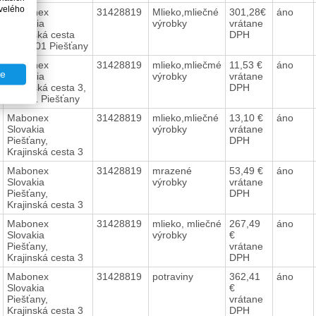
velého
Mabonex
31428819
Mlieko,mliečné
301,28€
áno
Slovakia
výrobky
vrátane
Krajinská cesta
DPH
3,921 01 Piešťany
Mabonex
31428819
mlieko,mliečmé
11,53 €
áno
te
Slovakia
výrobky
vrátane
Krajinská cesta 3,
DPH
921 01 Piešťany
Mabonex
31428819
mlieko,mliečné
13,10 €
áno
Slovakia
výrobky
vrátane
Piešťany,
DPH
Krajinská cesta 3
Mabonex
31428819
mrazené
53,49 €
áno
Slovakia
výrobky
vrátane
Piešťany,
DPH
Krajinská cesta 3
Mabonex
31428819
mlieko, mliečné
267,49
áno
Slovakia
výrobky
€
Piešťany,
vrátane
Krajinská cesta 3
DPH
Mabonex
31428819
potraviny
362,41
áno
Slovakia
€
Piešťany,
vrátane
Krajinská cesta 3
DPH