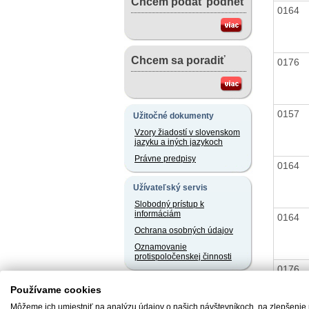
Chcem podať podnet
0164
Chcem sa poradiť
0176
0157
Užitočné dokumenty
Vzory žiadostí v slovenskom
jazyku a iných jazykoch
Právne predpisy
0164
Užívateľský servis
Slobodný prístup k
informáciám
0164
Ochrana osobných údajov
Oznamovanie
protispoločenskej činnosti
0176
Naše registre
Používame cookies
Sprostredkovatelia
Môžeme ich umiestniť na analýzu údajov o našich návštevníkoch, na zlepšenie