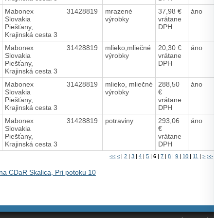
Mabonex
31428819
mrazené
37,98 €
áno
Slovakia
výrobky
vrátane
Piešťany,
DPH
Krajinská cesta 3
Mabonex
31428819
mlieko,mliečné
20,30 €
áno
Slovakia
výrobky
vrátane
Piešťany,
DPH
Krajinská cesta 3
Mabonex
31428819
mlieko, mliečné
288,50
áno
Slovakia
výrobky
€
Piešťany,
vrátane
Krajinská cesta 3
DPH
Mabonex
31428819
potraviny
293,06
áno
Slovakia
€
Piešťany,
vrátane
Krajinská cesta 3
DPH
<<
<
|
2
|
3
|
4
|
5
|
6
|
7
|
8
|
9
|
10
|
11
|
>
>>
na CDaR Skalica, Pri potoku 10