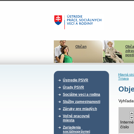
Občan
Obča
zdra
post
Hlavná str
Trnava
Ústredie PSVR
Obje
Úrady PSVR
Sociálne veci a rodina
Vyhľada
Služby zamestnanosti
Záruky pre mladých
Voľné pracovné
miesta
Interné
číslo
Zariadenia
sociálnoprávnej