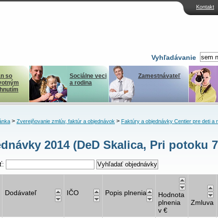
Kontakt
Vyhľadávanie
n so
Sociálne veci
Zamestnávateľ
votným
a rodina
ihnutím
>
>
ánka
Zverejňovanie zmlúv, faktúr a objednávok
Faktúry a objednávky Centier pre deti a 
dnávky 2014 (DeD Skalica, Pri potoku 7
ť:
Dodávateľ
IČO
Popis plnenia
Hodnota
plnenia
Zmluva
v €