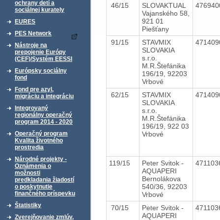
ochrany detí a
46/15
SLOVAKTUAL
47694
sociálnej kurately
Vajanského 58,
921 01
EURES
Piešťany
PES Network
91/15
STAVMIX
47140
Nástroje na
SLOVAKIA
prepojenie Európy
s.r.o.
(CEF)/Systém EESSI
M.R.Štefánika
Európsky sociálny
196/19, 92203
fond
Vrbové
Fond pre azyl,
62/15
STAVMIX
47140
migráciu a integráciu
SLOVAKIA
Integrovaný
s.r.o.
regionálny operačný
M.R.Štefánika
program 2014 - 2020
196/19, 922 03
Vrbové
Operačný program
Kvalita životného
prostredia
Národné projekty -
119/15
Peter Svitok -
47110
Oznámenia o
AQUAPERI
možnosti
Bernolákova
predkladania žiadostí
540/36, 92203
o poskytnutie
finančného príspevku
Vrbové
Štatistiky
70/15
Peter Svitok -
47110
AQUAPERI
Zverejňovanie zmlúv,