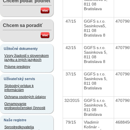
Chcem podať podnet
811 08
Bratislava
47/15
GGFS s.r.o.
47079
Chcem sa poradiť
Sasinkova5,
811 08
Bratislava 8
42/15
GGFS s.r.o.
47079
Užitočné dokumenty
Sasinkova 5,
Vzory žiadostí v slovenskom
811 08
jazyku a iných jazykoch
Bratislava 8
Právne predpisy
37/15
GGFS s r.o.
47079
Sasinkova 5,
Užívateľský servis
811 08
Slobodný prístup k
Bratislava
informáciám
Ochrana osobných údajov
32/2015
GGFS s.r.o.
47079
Oznamovanie
Sasinkova 5,
protispoločenskej činnosti
811 08
Bratislava
Naše registre
79/15
Vladimír
46884
Košnár -
Sprostredkovatelia