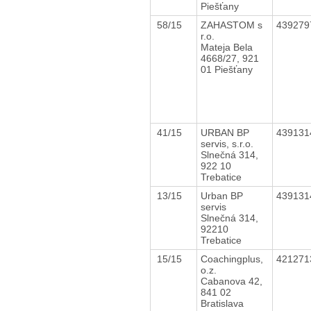
Piešťany
58/15
ZAHASTOM s
43927
r.o.
Mateja Bela
4668/27, 921
01 Piešťany
41/15
URBAN BP
43913
servis, s.r.o.
Slnečná 314,
922 10
Trebatice
13/15
Urban BP
43913
servis
Slnečná 314,
92210
Trebatice
15/15
Coachingplus,
42127
o.z.
Cabanova 42,
841 02
Bratislava