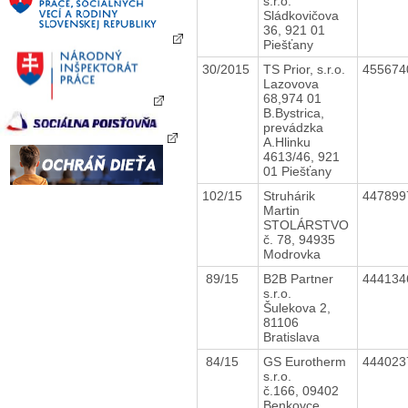
s.r.o.
Sládkovičova
36, 921 01
Piešťany
30/2015
TS Prior, s.r.o.
45567
Lazovova
68,974 01
B.Bystrica,
prevádzka
A.Hlinku
4613/46, 921
01 Piešťany
102/15
Struhárik
44789
Martin
STOLÁRSTVO
č. 78, 94935
Modrovka
89/15
B2B Partner
44413
s.r.o.
Šulekova 2,
81106
Bratislava
84/15
GS Eurotherm
44402
s.r.o.
č.166, 09402
Benkovce