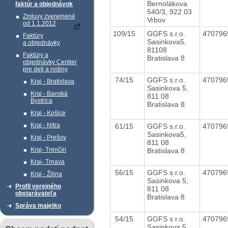
Bernolákova
faktúr a objednávok
540/3, 922 03
Zmluvy zverejnené
Vrbov
od 1.1.2012
109/15
GGFS s.r.o.
47079
Faktúry
Sasinkova5,
a objednávky
81108
Faktúry a
Bratislava 8
objednávky Centier
pre deti a rodiny
74/15
GGFS s.r.o.
47079
Kraj - Bratislava
Sasinkova 5,
Kraj - Banská
811 08
Bystrica
Bratislava 8
Kraj - Košice
Kraj - Nitra
61/15
GGFS s.r.o.
47079
Sasinkova5,
Kraj - Prešov
811 08
Kraj- Trenčín
Bratislava 8
Kraj- Trnava
56/15
GGFS s.r.o.
47079
Kraj - Žilina
Sasinkova 5,
Profil verejného
811 08
obstarávateľa
Bratislava 8
Správa majetku
54/15
GGFS s.r.o.
47079
Sasinkova 5,