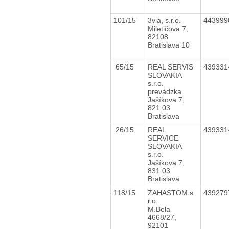
101/15
3via, s.r.o.
44399
Miletičova 7,
82108
Bratislava 10
65/15
REAL SERVIS
43933
SLOVAKIA
s.r.o.
prevádzka
Jašíkova 7,
821 03
Bratislava
26/15
REAL
43933
SERVICE
SLOVAKIA
s.r.o.
Jašíkova 7,
831 03
Bratislava
118/15
ZAHASTOM s
43927
r.o.
M.Bela
4668/27,
92101