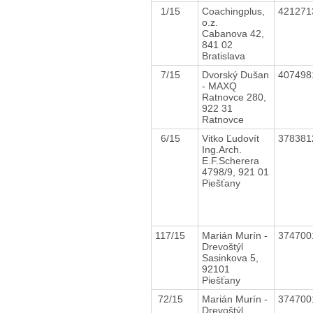
1/15
Coachingplus,
42127
o.z.
Cabanova 42,
841 02
Bratislava
7/15
Dvorský Dušan
40749
- MAXQ
Ratnovce 280,
922 31
Ratnovce
6/15
Vitko Ľudovít
37838
Ing.Arch.
E.F.Scherera
4798/9, 921 01
Piešťany
117/15
Marián Murín -
37470
Drevoštýl
Sasinkova 5,
92101
Piešťany
72/15
Marián Murín -
37470
Drevoštýl