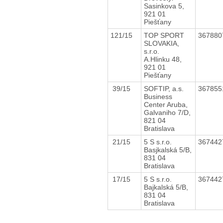
Sasinkova 5,
921 01
Piešťany
121/15
TOP SPORT
36788
SLOVAKIA,
s.r.o.
A.Hlinku 48,
921 01
Piešťany
39/15
SOFTIP, a.s.
36785
Business
Center Aruba,
Galvaniho 7/D,
821 04
Bratislava
21/15
5 S s.r.o.
36744
Basjkalská 5/B,
831 04
Bratislava
17/15
5 S s.r.o.
36744
Bajkalská 5/B,
831 04
Bratislava