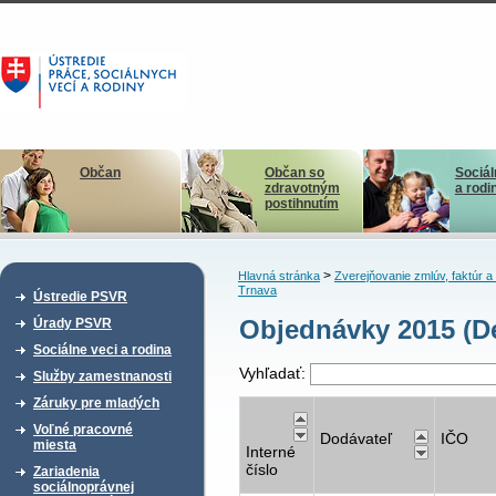
Občan
Občan so
Sociál
zdravotným
a rodi
postihnutím
>
Hlavná stránka
Zverejňovanie zmlúv, faktúr 
Trnava
Ústredie PSVR
Objednávky 2015 (De
Úrady PSVR
Sociálne veci a rodina
Vyhľadať:
Služby zamestnanosti
Záruky pre mladých
Voľné pracovné
Dodávateľ
IČO
miesta
Interné
číslo
Zariadenia
sociálnoprávnej