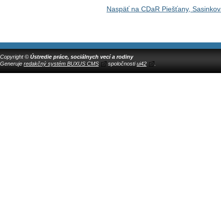
Naspäť na CDaR Piešťany, Sasinkov
Copyright ©
Ústredie práce, sociálnych vecí a rodiny
Generuje
redakčný systém BUXUS CMS
spoločnosti
ui42
.