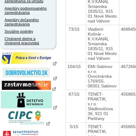
K.V.KANÁL
zamestnania za úhradu
Srnianska
Agentúry podporovaného
1835/11, 915
zamestnávania
01 Nové Mesto
Agentúry dočasného
nad Váhom
zamestnávania
73/15
Vladimír
46884
Sociálne podniky
Košnár -
K.V.KANÁL
Chránené dielne a
chránené pracoviská
Srnianska
1835/11, 915
01 Nové Mesto
nad Váhom
104/15
EMI-Sabinov
46726
s.r.o.
Ovocinárska
1769/55,
08301 Sabinov
87/15
TENET-
45586
PRAKTIK,
s.r.o.
Sládkovičova
36, 921 01
Piešťany
5/15
TENET-
45586
PRAKTIK,