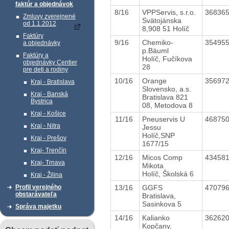
faktúr a objednávok
8/16
VPPServis, s.r.o.
36836
Zmluvy zverejnené
Svätojánska
od 1.1.2012
8,908 51 Holíč
Faktúry
9/16
Chemiko-
35495
a objednávky
p.Bäuml
Faktúry a
Holíč, Fučíkova
objednávky Centier
28
pre deti a rodiny
10/16
Orange
35697
Kraj - Bratislava
Slovensko, a.s.
Kraj - Banská
Bratislava 821
Bystrica
08, Metodova 8
Kraj - Košice
11/16
Pneuservis U
46875
Kraj - Nitra
Jessu
Holíč,SNP
Kraj - Prešov
1677/15
Kraj- Trenčín
12/16
Micos Comp
43458
Kraj- Trnava
Mikota
Holíč, Školská 6
Kraj - Žilina
13/16
GGFS
47079
Profil verejného
obstarávateľa
Bratislava,
Sasinkova 5
Správa majetku
14/16
Kalianko
36262
Kopčany,