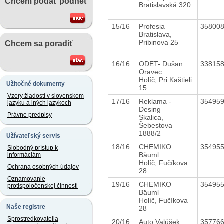
Chcem podať podnet
Bratislavská 320
15/16
Profesia
35800
Bratislava,
Pribinova 25
Chcem sa poradiť
16/16
ODET- Dušan
33815
Oravec
Holíč, Pri Kaštieli
Užitočné dokumenty
15
Vzory žiadostí v slovenskom
17/16
Reklama -
35495
jazyku a iných jazykoch
Desing
Právne predpisy
Skalica,
Šebestova
1888/2
Užívateľský servis
18/16
CHEMIKO
35495
Slobodný prístup k
Bäuml
informáciám
Holíč, Fučíkova
Ochrana osobných údajov
28
Oznamovanie
19/16
CHEMIKO
35495
protispoločenskej činnosti
Bäuml
Holíč, Fučíkova
Naše registre
28
Sprostredkovatelia
20/16
Auto Valúšek
35776