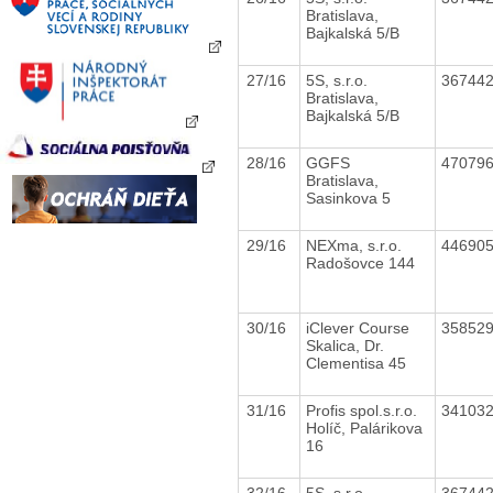
Bratislava,
Bajkalská 5/B
27/16
5S, s.r.o.
36744
Bratislava,
Bajkalská 5/B
28/16
GGFS
47079
Bratislava,
Sasinkova 5
29/16
NEXma, s.r.o.
44690
Radošovce 144
30/16
iClever Course
35852
Skalica, Dr.
Clementisa 45
31/16
Profis spol.s.r.o.
34103
Holíč, Palárikova
16
32/16
5S, s.r.o.
36744