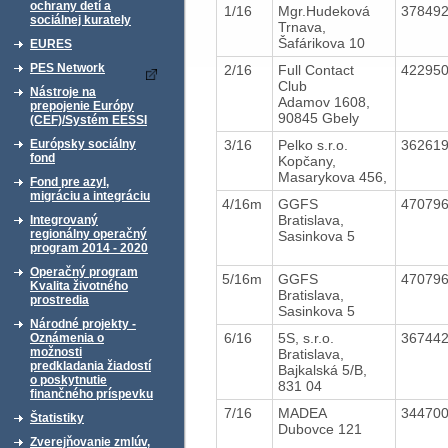
ochrany detí a
1/16
Mgr.Hudeková
37849
sociálnej kurately
Trnava,
Šafárikova 10
EURES
PES Network
2/16
Full Contact
42295
Club
Nástroje na
Adamov 1608,
prepojenie Európy
90845 Gbely
(CEF)/Systém EESSI
3/16
Pelko s.r.o.
36261
Európsky sociálny
fond
Kopčany,
Masarykova 456,
Fond pre azyl,
migráciu a integráciu
4/16m
GGFS
47079
Bratislava,
Integrovaný
regionálny operačný
Sasinkova 5
program 2014 - 2020
Operačný program
5/16m
GGFS
47079
Kvalita životného
Bratislava,
prostredia
Sasinkova 5
Národné projekty -
6/16
5S, s.r.o.
36744
Oznámenia o
možnosti
Bratislava,
predkladania žiadostí
Bajkalská 5/B,
o poskytnutie
831 04
finančného príspevku
7/16
MADEA
34470
Štatistiky
Dubovce 121
Zverejňovanie zmlúv,