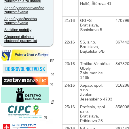
zamestnania za úhradu
Holíč, Štúrova 41
Agentúry podporovaného
zamestnávania
Agentúry dočasného
21/16
GGFS
47079
zamestnávania
Bratislava,
Sasinkova 5
Sociálne podniky
Chránené dielne a
chránené pracoviská
22/16
5S, s.r.o.
36744
Bratislava,
Bajkalská 5/B
23/16
Trafika-Vinotéka
34782
Gbely,
Záhumenice
1465
24/16
Xepap, spol.
31628
s.r.o.
Zvolen,
Jesenského 4703
25/16
Profesia, spol.
35800
s.r.o.
Bratislava,
Pribinova 25
26/16
5S, s.r.o.
36744