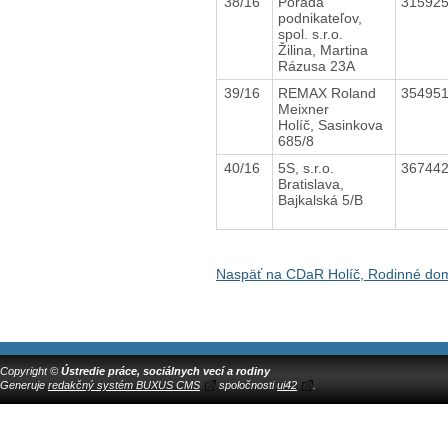
38/16
Porada
31592
podnikateľov,
spol. s.r.o.
Žilina, Martina
Rázusa 23A
39/16
REMAX Roland
35495
Meixner
Holíč, Sasinkova
685/8
40/16
5S, s.r.o.
36744
Bratislava,
Bajkalská 5/B
Naspäť na CDaR Holíč, Rodinné do
Copyright ©
Ústredie práce, sociálnych vecí a rodiny
Generuje
redakčný systém BUXUS CMS
spoločnosti
ui42
.