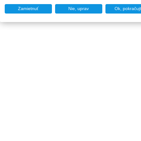
Zamietnuť
Nie, uprav
Ok, pokračuj