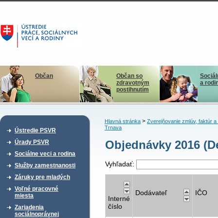
Občan
Občan so
Sociál
zdravotným
a rodi
postihnutím
>
Hlavná stránka
Zverejňovanie zmlúv, faktúr 
Trnava
Ústredie PSVR
Objednávky 2016 (D
Úrady PSVR
Sociálne veci a rodina
Vyhľadať:
Služby zamestnanosti
Záruky pre mladých
Voľné pracovné
Dodávateľ
IČO
miesta
Interné
číslo
Zariadenia
sociálnoprávnej