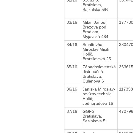
Bratislava,
Bajkalská 5/B
33/16
Milan Jánoš
17773
Brezová pod
Bradlom,
Myjavská 484
34/16
Smaltovňa-
33047
Miroslav Mišík
Holíč,
Bratsilavská 25
35/16
Západoslovenská
36361
distribučná
Bratislava,
Čulenova 6
36/16
Janiska Miroslav-
11735
revízny technik
Holíč,
Jednoradová 16
37/16
GGFS
47079
Bratislava,
Sasinkova 5