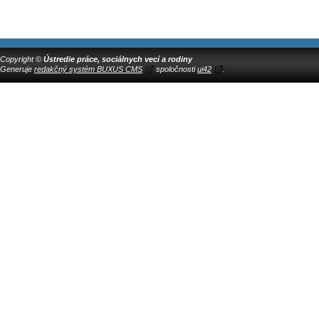
Copyright ©
Ústredie práce, sociálnych vecí a rodiny
Generuje
redakčný systém BUXUS CMS
spoločnosti
ui42
.