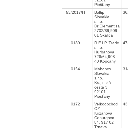
Piešťany
53/2017/H
Baltip
36
Slovakia,
s.r.o.
Dr.Clementisa
2702/69,909
01 Skalica
0189
R.E.I.P. Trade
47
s.r.o.
Hurbanova
726/64,908
48 Kopčany
0164
Mabonex
31
Slovakia
s.r.o.
Krajinská
cesta 3,
92101
Piešťany
0172
Veľkoobchod
43
OZ-
Križanová
Coburgova
84, 917 02
Trnava