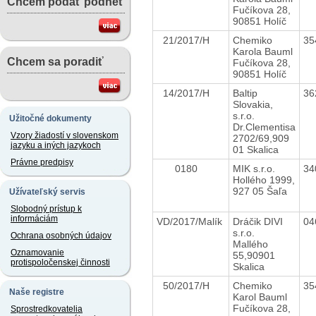
Chcem podať podnet
Fučíkova 28,
90851 Holíč
21/2017/H
Chemiko
35
Karola Bauml
Chcem sa poradiť
Fučíkova 28,
90851 Holíč
14/2017/H
Baltip
36
Slovakia,
s.r.o.
Užitočné dokumenty
Dr.Clementisa
Vzory žiadostí v slovenskom
2702/69,909
jazyku a iných jazykoch
01 Skalica
Právne predpisy
0180
MIK s.r.o.
34
Hollého 1999,
927 05 Šaľa
Užívateľský servis
Slobodný prístup k
informáciám
VD/2017/Malík
Dráčik DIVI
04
s.r.o.
Ochrana osobných údajov
Mallého
Oznamovanie
55,90901
protispoločenskej činnosti
Skalica
50/2017/H
Chemiko
35
Naše registre
Karol Bauml
Fučíkova 28,
Sprostredkovatelia