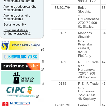
90851 Holíč
zamestnania za úhradu
Agentúry podporovaného
55/2017/H
Baltip
36
zamestnávania
Slovakia,
s.r.o.
Agentúry dočasného
Dr.Clementisa
zamestnávania
2702/69,909
Sociálne podniky
01 Skalica
Chránené dielne a
0157
Mabonex
31
chránené pracoviská
Slovakia
s.r.o.
Krajinská
cesta 3,
92101
Piešťany
0189
R.E.I.P. Trade
47
s.r.o.
Hurbanova
726/64,908
48 Kopčany
0189
R.E.I.P. Trade
47
s.r.o.
Hurbanova
726/64,908
48 Kopčany
17/2017/H
Perfect
47