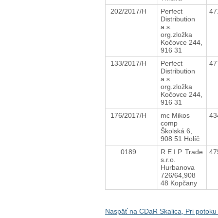
202/2017/H
Perfect
47
Distribution
a.s.
org.zložka
Kočovce 244,
916 31
133/2017/H
Perfect
47
Distribution
a.s.
org.zložka
Kočovce 244,
916 31
176/2017/H
mc Mikos
43
comp
Školská 6,
908 51 Holíč
0189
R.E.I.P. Trade
47
s.r.o.
Hurbanova
726/64,908
48 Kopčany
Naspäť na CDaR Skalica, Pri potoku