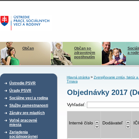
Občan
Občan so
Sociál
zdravotným
a rodi
postihnutím
>
Hlavná stránka
Zverejňovanie zmlúv, faktúr 
Trnava
Ústredie PSVR
Objednávky 2017 (De
Úrady PSVR
Sociálne veci a rodina
Vyhľadať:
Služby zamestnanosti
Záruky pre mladých
Voľné pracovné
Interné číslo
Dodávateľ
IČ
miesta
Zariadenia
sociálnoprávnej