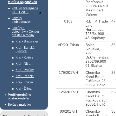
Piešťanská
faktúr a objednávok
2503/43 Nové
Zmluvy zverejnené
Mesto nad
od 1.1.2012
Váhom
Faktúry
0189
R.E.I.P. Trade
47
a objednávky
s.r.o.
Faktúry a
Hurbanova
objednávky Centier
726/64,908
pre deti a rodiny
48 Kopčany
Kraj - Bratislava
VD/2017/kub
Baltip
36
Kraj - Banská
Slovakia,
Bystrica
s.r.o.
Dr.Clementisa
Kraj - Košice
2702/69,909
Kraj - Nitra
01 Skalica
Kraj - Prešov
179/2017/H
Chemiko
35
Kraj- Trenčín
Karol Bauml
Fučíkova 28,
Kraj- Trnava
90851 Holíč
Kraj - Žilina
125/2017/H
Chemiko
35
Profil verejného
Karol Bauml
obstarávateľa
Fučíkova 28,
90851 Holíč
Správa majetku
80/2017/H
Chemiko
35
Karola Bauml