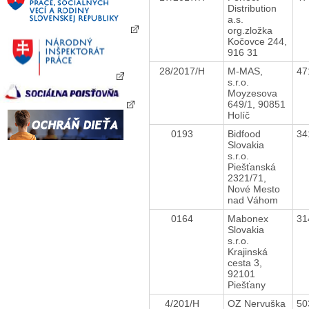
Distribution
a.s.
org.zložka
Kočovce 244,
916 31
28/2017/H
M-MAS,
47
s.r.o.
Moyzesova
649/1, 90851
Holíč
0193
Bidfood
34
Slovakia
s.r.o.
Piešťanská
2321/71,
Nové Mesto
nad Váhom
0164
Mabonex
31
Slovakia
s.r.o.
Krajinská
cesta 3,
92101
Piešťany
4/201/H
OZ Nervuška
50