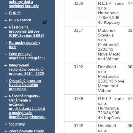
ochrany detí a
0189
R.E.I.P. Trade
47
sociálnej kurately
s.r.o.
Hurbanova
EURES
726/64,908
PES Network
48 Kopčany
Nástroje na
0157
Mabonex
31
prepojenie Európy
Slovakia
(CEF)/Systém EESSI
s.r.o.
Európsky sociálny
Piešťanská
fond
2203/43,
Nové Mesto
Fond pre azyl,
migráciu a integráciu
nad Váhom
Integrovaný
0192
Demifood
36
regionálny operačný
s.r.o.
program 2014 - 2020
Piešťanská
2503/43 Nové
Operačný program
Kvalita životného
Mesto nad
prostredia
Váhom
Národné projekty -
0189
R.E.I.P. Trade
47
Oznámenia o
s.r.o.
možnosti
Hurbanova
predkladania žiadostí
726/64,908
o poskytnutie
finančného príspevku
48 Kopčany
Štatistiky
0192
Demifood
36
s.r.o.
Zverejňovanie zmlúv,