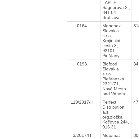
- ARTE
Sagnerova 2 ,
841 04
Bratilava
0164
Mabonex
31
Slovakia
s.r.o.
Krajinská
cesta 3,
92101
Piešťany
0193
Bidfood
34
Slovakia
s.r.o.
Piešťanská
2321/71,
Nové Mesto
nad Váhom
119/2017/H
Perfect
47
Distribution
a.s.
org.zložka
Kočovce 244,
916 31
3/2017/H
Motomat
30