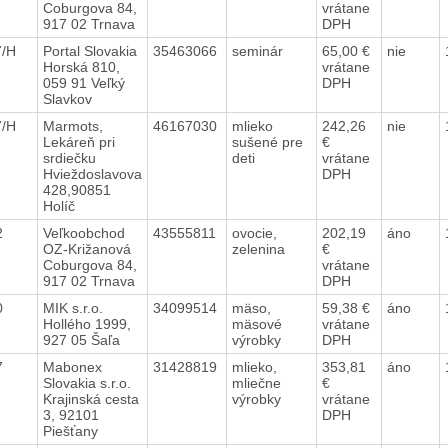
Coburgova 84,
vrátane
917 02 Trnava
DPH
7/H
Portal Slovakia
35463066
seminár
65,00 €
nie
Horská 810,
vrátane
059 91 Veľký
DPH
Slavkov
7/H
Marmots,
46167030
mlieko
242,26
nie
Lekáreň pri
sušené pre
€
srdiečku
deti
vrátane
Hvieždoslavova
DPH
428,90851
Holíč
72
Veľkoobchod
43555811
ovocie,
202,19
áno
OZ-Križanová
zelenina
€
Coburgova 84,
vrátane
917 02 Trnava
DPH
80
MIK s.r.o.
34099514
mäso,
59,38 €
áno
Hollého 1999,
mäsové
vrátane
927 05 Šaľa
výrobky
DPH
57
Mabonex
31428819
mlieko,
353,81
áno
Slovakia s.r.o.
mliečne
€
Krajinská cesta
výrobky
vrátane
3, 92101
DPH
Piešťany