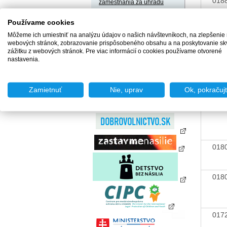
01
zamestnania za úhradu
Agentúry podporovaného
zamestnávania
Používame cookies
Agentúry dočasného
Môžeme ich umiestniť na analýzu údajov o našich návštevníkoch, na zlepšenie
zamestnávania
webových stránok, zobrazovanie prispôsobeného obsahu a na poskytovanie sk
zážitku z webových stránok. Pre viac informácií o cookies používame otvorené
Sociálne podniky
01
nastavenia.
Chránené dielne a
chránené pracoviská
Zamietnuť
Nie, uprav
Ok, pokračuj
01
01
01
01