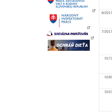
8/201
7/201
01
01
01