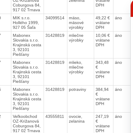
OZ-Križanová
zelenina
vrátane
C
Coburgova 84,
DPH
p
917 02 Trnava
80
MIK s.r.o.
34099514
mäso,
49,22 €
áno
Hollého 1999,
mäsové
vrátane
927 05 Šaľa
výrobky
DPH
57
Mabonex
31428819
mliečne
10,06 €
áno
Slovakia s.r.o.
výrobky
vrátane
Krajinská cesta
DPH
3, 92101
Piešťany
57
Mabonex
31428819
mlieko,
343,48
áno
Slovakia s.r.o.
mliečne
€
Krajinská cesta
výrobky
vrátane
3, 92101
DPH
Piešťany
76
Mabonex
31428819
potraviny
384,94
áno
Slovakia s.r.o.
€
Krajinská cesta
vrátane
3, 92101
DPH
Piešťany
72
Veľkoobchod
43555811
ovocie,
247,19
áno
OZ-Križanová
zelanina
€
Coburgova 84,
vrátane
917 02 Trnava
DPH