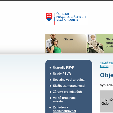
Občan
Obča
zdra
post
Hlavná str
Trnava
Ústredie PSVR
Obje
Úrady PSVR
Sociálne veci a rodina
Vyhľada
Služby zamestnanosti
Záruky pre mladých
Voľné pracovné
Interné
miesta
číslo
Zariadenia
sociálnoprávnej