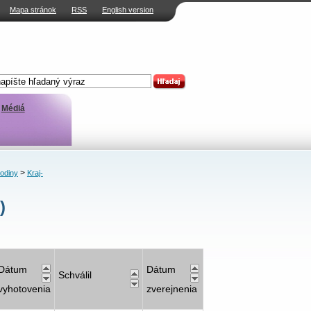
Mapa stránok
RSS
English version
Médiá
>
rodiny
Kraj-
)
Dátum
Dátum
Schválil
vyhotovenia
zverejnenia