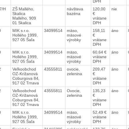
DPH
17/H
ZŠ Mallého,
návšteva
120,00
nie
Skalica
bazéna
€
Mallého, 909
vrátane
01 Skalica
DPH
80
MIK s.r.o.
34099514
mäso,
158,11
áno
Hollého 1999,
mäsové
€
927 05 Šaľa
výrobky
vrátane
DPH
80
MIK s.r.o.
34099514
mäso,
60,64 €
áno
Hollého 1999,
mäsové
vrátane
927 05 Šaľa
výrobky
DPH
72
Veľkoobchod
43555811
ovocie,
209,47
áno
OZ-Križanová
zelenina
€
Coburgova 84,
vrátane
917 02 Trnava
DPH
72
Veľkoobchod
43555811
Ovocie,
135,23
áno
OZ-Križanová
zelenina
€
Coburgova 84,
vrátane
917 02 Trnava
DPH
80
MIK s.r.o.
34099514
mäso,
52,49 €
áno
Hollého 1999,
mäsové
vrátane
927 05 Šaľa
výrobky
DPH