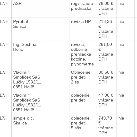
017/H
ASR
registratúra
78,00 €
nie
prednáška
vrátane
DPH
017/H
Pyrohal
revízia HP
213,36
nie
Senica
€
vrátane
DPH
017/H
Ing. Sochna
revízia,
261,00
nie
Holíč
odborná
€
prehliadka
vrátane
kotolne,
DPH
plynomerne
017/H
Vladimír
Oblečenie
30,50 €
nie
Smolíček SaS
pre deti
vrátane
Lúčky 1532/11,
2.ss
DPH
0851 Holíč
017/H
Vladimír
oblečenie
47,00 €
nie
Smolíček SaS
pre deti
vrátane
Lúčky 1532/11,
DPH
0851 Holíč
017/H
simple o.c.
oblečenie
749,79
nie
Skalica
pre deti
€
5.sšs
vrátane
DPH