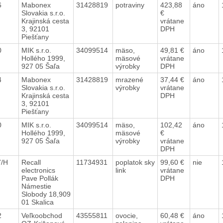
76
Mabonex
31428819
potraviny
423,88
áno
Slovakia s.r.o.
€
Krajinská cesta
vrátane
3, 92101
DPH
Piešťany
80
MIK s.r.o.
34099514
mäso,
49,81 €
áno
Hollého 1999,
mäsové
vrátane
927 05 Šaľa
výrobky
DPH
64
Mabonex
31428819
mrazené
37,44 €
áno
Slovakia s.r.o.
výrobky
vrátane
Krajinská cesta
DPH
3, 92101
Piešťany
80
MIK s.r.o.
34099514
mäso,
102,42
áno
Hollého 1999,
mäsové
€
927 05 Šaľa
výrobky
vrátane
DPH
7/H
Recall
11734931
poplatok sky
99,60 €
nie
electronics
link
vrátane
Pave Pollák
DPH
Námestie
Slobody 18,909
01 Skalica
72
Veľkoobchod
43555811
ovocie,
60,48 €
áno