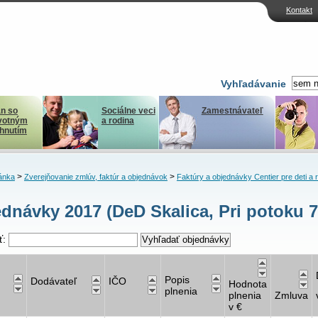
Kontakt
Vyhľadávanie
n so
Sociálne veci
Zamestnávateľ
votným
a rodina
ihnutím
>
>
ánka
Zverejňovanie zmlúv, faktúr a objednávok
Faktúry a objednávky Centier pre deti a 
dnávky 2017 (DeD Skalica, Pri potoku 7
ť:
Popis
Dodávateľ
IČO
Hodnota
plnenia
plnenia
Zmluva
v €