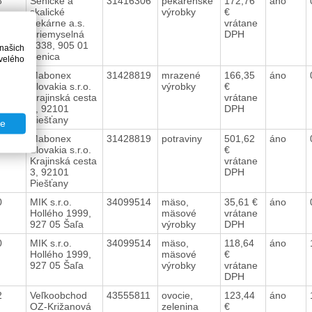
88
Senické a
31416306
pekárenské
172,76
áno
skalické
výrobky
€
pekárne a.s.
vrátane
Priemyselná
DPH
1338, 905 01
 našich
Senica
velého
64
Mabonex
31428819
mrazené
166,35
áno
Slovakia s.r.o.
výrobky
€
Krajinská cesta
vrátane
3, 92101
DPH
Piešťany
te
76
Mabonex
31428819
potraviny
501,62
áno
Slovakia s.r.o.
€
Krajinská cesta
vrátane
3, 92101
DPH
Piešťany
80
MIK s.r.o.
34099514
mäso,
35,61 €
áno
Hollého 1999,
mäsové
vrátane
927 05 Šaľa
výrobky
DPH
80
MIK s.r.o.
34099514
mäso,
118,64
áno
Hollého 1999,
mäsové
€
927 05 Šaľa
výrobky
vrátane
DPH
72
Veľkoobchod
43555811
ovocie,
123,44
áno
OZ-Križanová
zelenina
€