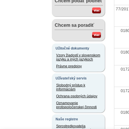
Chcem podať podnet
77/20
Chcem sa poradiť
01
Užitočné dokumenty
01
Vzory žiadostí v slovenskom
jazyku a iných jazykoch
Právne predpisy
01
Užívateľský servis
Slobodný prístup k
informáciám
01
Ochrana osobných údajov
Oznamovanie
protispoločenskej činnosti
01
Naše registre
Sprostredkovatelia