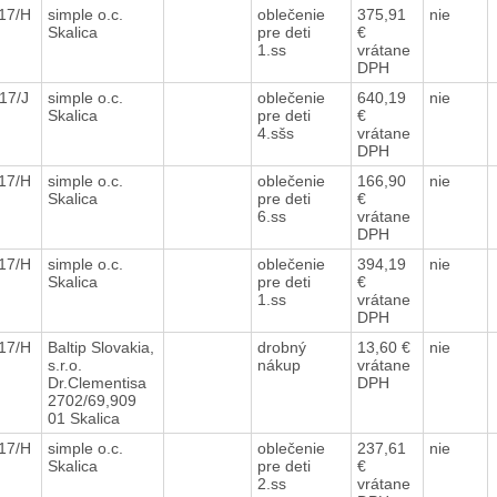
017/H
simple o.c.
oblečenie
375,91
nie
Skalica
pre deti
€
1.ss
vrátane
DPH
017/J
simple o.c.
oblečenie
640,19
nie
Skalica
pre deti
€
4.sšs
vrátane
DPH
017/H
simple o.c.
oblečenie
166,90
nie
Skalica
pre deti
€
6.ss
vrátane
DPH
017/H
simple o.c.
oblečenie
394,19
nie
Skalica
pre deti
€
1.ss
vrátane
DPH
017/H
Baltip Slovakia,
drobný
13,60 €
nie
s.r.o.
nákup
vrátane
Dr.Clementisa
DPH
2702/69,909
01 Skalica
017/H
simple o.c.
oblečenie
237,61
nie
Skalica
pre deti
€
2.ss
vrátane