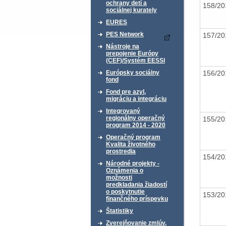
ochrany detí a
158/2
sociálnej kurately
EURES
PES Network
157/2
Nástroje na
prepojenie Európy
(CEF)/Systém EESSI
156/2
Európsky sociálny
fond
Fond pre azyl,
migráciu a integráciu
Integrovaný
regionálny operačný
155/2
program 2014 - 2020
Operačný program
Kvalita životného
prostredia
154/2
Národné projekty -
Oznámenia o
možnosti
predkladania žiadostí
o poskytnutie
153/2
finančného príspevku
Štatistiky
Zverejňovanie zmlúv,