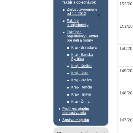
faktúr a objednávok
152/2
Zmluvy zverejnené
od 1.1.2012
Faktúry
a objednávky
151/2
Faktúry a
objednávky Centier
pre deti a rodiny
Kraj - Bratislava
150/2
Kraj - Banská
Bystrica
Kraj - Košice
149/2
Kraj - Nitra
Kraj - Prešov
Kraj- Trenčín
148/2
Kraj- Trnava
Kraj - Žilina
Profil verejného
obstarávateľa
147/2
Správa majetku