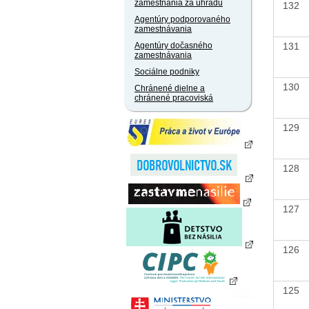
zamestnania za úhradu
132
Agentúry podporovaného
zamestnávania
131
Agentúry dočasného
zamestnávania
Sociálne podniky
130
Chránené dielne a
chránené pracoviská
129
128
127
126
125