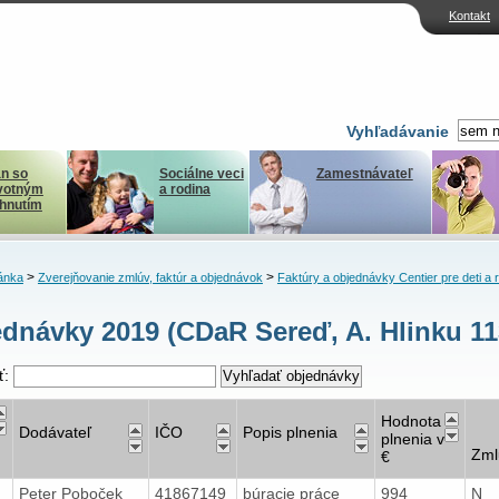
Kontakt
Vyhľadávanie
n so
Sociálne veci
Zamestnávateľ
votným
a rodina
ihnutím
>
>
ánka
Zverejňovanie zmlúv, faktúr a objednávok
Faktúry a objednávky Centier pre deti a 
dnávky 2019 (CDaR Sereď, A. Hlinku 11
ť:
Hodnota
Dodávateľ
IČO
Popis plnenia
plnenia v
Zml
€
Peter Poboček
41867149
búracie práce
994
N