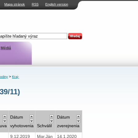
Mapa stránok
RSS
English version
Médiá
>
rodiny
Kraj-
39/11)
Dátum
Dátum
uva
vyhotovenia
Schválil
zverejnenia
9.12.2019
Mgr.Ján
14.1.2020