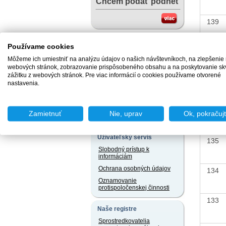
Chcem podať podnet
139
Chcem sa poradiť
Používame cookies
138
Môžeme ich umiestniť na analýzu údajov o našich návštevníkoch, na zlepšenie
webových stránok, zobrazovanie prispôsobeného obsahu a na poskytovanie sk
zážitku z webových stránok. Pre viac informácií o cookies používame otvorené
137
nastavenia.
Užitočné dokumenty
Vzory žiadostí v slovenskom
jazyku a iných jazykoch
136
Zamietnuť
Nie, uprav
Ok, pokračuj
Právne predpisy
Užívateľský servis
135
Slobodný prístup k
informáciám
Ochrana osobných údajov
134
Oznamovanie
protispoločenskej činnosti
133
Naše registre
Sprostredkovatelia