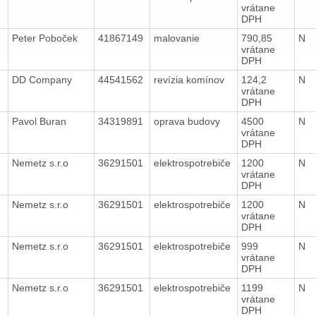
vrátane
DPH
Peter Poboček
41867149
malovanie
790,85
N
vrátane
DPH
DD Company
44541562
revízia komínov
124,2
N
vrátane
DPH
Pavol Buran
34319891
oprava budovy
4500
N
vrátane
DPH
Nemetz s.r.o
36291501
elektrospotrebiče
1200
N
vrátane
DPH
Nemetz s.r.o
36291501
elektrospotrebiče
1200
N
vrátane
DPH
Nemetz s.r.o
36291501
elektrospotrebiče
999
N
vrátane
DPH
Nemetz s.r.o
36291501
elektrospotrebiče
1199
N
vrátane
DPH