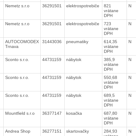
Nemetz s.r.o
36291501
elektrospotrebiče
821
N
vrátane
DPH
Nemetz s.r.o
36291501
elektrospotrebiče
723
N
vrátane
DPH
AUTOCOMODEX
31443036
pneumatiky
614,35
N
Trnava
vrátane
DPH
Sconto s.r.o.
44731159
nábytok
385,9
N
vrátane
DPH
Sconto s.r.o.
44731159
nábytok
550,68
N
vrátane
DPH
Sconto s.r.o.
44731159
nábytok
689,5
N
vrátane
DPH
Mountfield s.r.o
36377147
kosačka
687,80
N
vrátane
DPH
Andrea Shop
36277151
skartovačky
284,93
N
vrátane