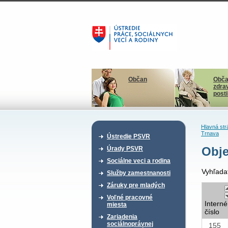
Občan
Obča
zdra
post
Hlavná str
Trnava
Ústredie PSVR
Obje
Úrady PSVR
Sociálne veci a rodina
Vyhľada
Služby zamestnanosti
Záruky pre mladých
Voľné pracovné
Interné
miesta
číslo
Zariadenia
sociálnoprávnej
155