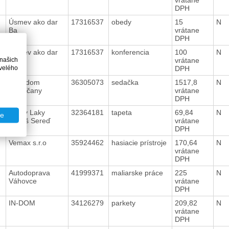
DPH
Úsmev ako dar
17316537
obedy
15
N
Ba
vrátane
DPH
Úsmev ako dar
17316537
konferencia
100
N
 našich
Ba
vrátane
velého
DPH
Decodom
36305073
sedačka
1517,8
N
Topoľčany
vrátane
DPH
Farby Laky
32364181
tapeta
69,84
N
te
Lapoš Sereď
vrátane
DPH
Vemax s.r.o
35924462
hasiacie prístroje
170,64
N
vrátane
DPH
Autodoprava
41999371
maliarske práce
225
N
Váhovce
vrátane
DPH
IN-DOM
34126279
parkety
209,82
N
vrátane
DPH