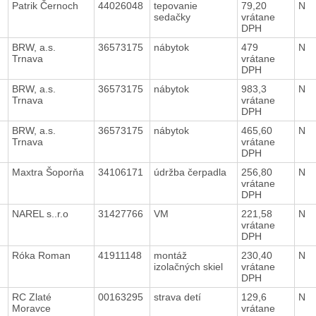
Patrik Černoch
44026048
tepovanie
79,20
N
sedačky
vrátane
DPH
BRW, a.s.
36573175
nábytok
479
N
Trnava
vrátane
DPH
BRW, a.s.
36573175
nábytok
983,3
N
Trnava
vrátane
DPH
BRW, a.s.
36573175
nábytok
465,60
N
Trnava
vrátane
DPH
Maxtra Šoporňa
34106171
údržba čerpadla
256,80
N
vrátane
DPH
NAREL s..r.o
31427766
VM
221,58
N
vrátane
DPH
Róka Roman
41911148
montáž
230,40
N
izolačných skiel
vrátane
DPH
RC Zlaté
00163295
strava detí
129,6
N
Moravce
vrátane