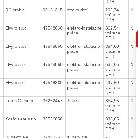
DPH
RC Vráble
00181315
strava detí
103,74
N
vrátane
DPH
Elvyro s.r.o
47548860
elektro-instalacne
862,54
N
C
práce
vrátane
p
DPH
Elvyro s.r.o
47548860
elektroinstalacne
384,60
N
práce
vrátane
DPH
Elvyro s.r.o
47548860
elektroinstalacne
533,66
N
práce
vrátane
DPH
Elvyro s.r.o
47548860
elektroinstalacne
437,60
N
práce
vrátane
DPH
Fores Galanta
36262447
žalúzie
354,95
N
vrátane
DPH
Košík siete s.r.o
36556858
338,65
N
vrátane
DPH
Hudekova A.
37849263
supervízia
76
N