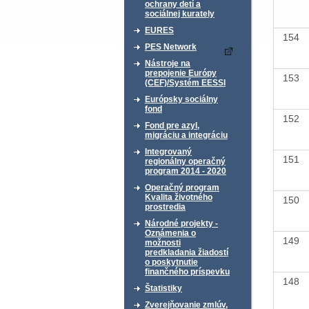
ochrany detí a
sociálnej kurately
EURES
154
PES Network
Nástroje na
prepojenie Európy
153
(CEF)/Systém EESSI
Európsky sociálny
fond
152
Fond pre azyl,
migráciu a integráciu
Integrovaný
151
regionálny operačný
program 2014 - 2020
Operačný program
Kvalita životného
150
prostredia
Národné projekty -
Oznámenia o
149
možnosti
predkladania žiadostí
o poskytnutie
finančného príspevku
148
Štatistiky
Zverejňovanie zmlúv,