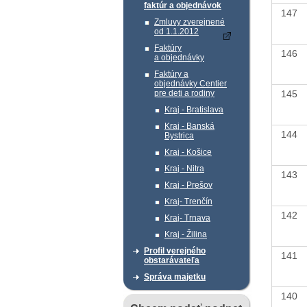
faktúr a objednávok
147
Zmluvy zverejnené
od 1.1.2012
Faktúry
146
a objednávky
Faktúry a
objednávky Centier
145
pre deti a rodiny
Kraj - Bratislava
Kraj - Banská
144
Bystrica
Kraj - Košice
Kraj - Nitra
143
Kraj - Prešov
Kraj- Trenčín
142
Kraj- Trnava
Kraj - Žilina
Profil verejného
141
obstarávateľa
Správa majetku
140