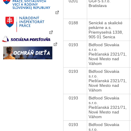
0201
GGFS s.r.o.
Bratislava
0188
Senické a skalické
pekárne a.s.
Priemyselná 1338,
905 01 Senica
0193
Bidfood Slovakia
s.r.o.
Piešťanská 2321/71,
Nové Mesto nad
Váhom
0193
Bidfood Slovakia
s.r.o.
Piešťanská 2321/71,
Nové Mesto nad
Váhom
0193
Bidfood Slovakia
s.r.o.
Piešťanská 2321/71,
Nové Mesto nad
Váhom
0193
Bidfood Slovakia
s.r.o.