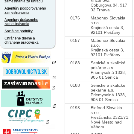
Križanová
zamestnania za úhradu
Coburgova 84, 917
Agentúry podporovaného
02 Trnava
zamestnávania
0176
Mabonex Slovakia
Agentúry dočasného
s.r.o.
zamestnávania
Krajinská cesta 3,
Sociálne podniky
92101 Piešťany
Chránené dielne a
0157
Mabonex Slovakia
chránené pracoviská
s.r.o.
Krajinská cesta 3,
92101 Piešťany
0188
Senické a skalické
pekárne a.s.
Priemyselná 1338,
905 01 Senica
0188
Senické a skalické
pekárne a.s.
Priemyselná 1338,
905 01 Senica
0193
Bidfood Slovakia
s.r.o.
Piešťanská 2321/71,
Nové Mesto nad
Váhom