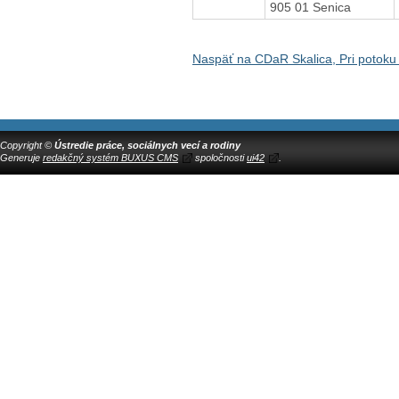
905 01 Senica
Naspäť na CDaR Skalica, Pri potoku
Copyright ©
Ústredie práce, sociálnych vecí a rodiny
Generuje
redakčný systém BUXUS CMS
spoločnosti
ui42
.