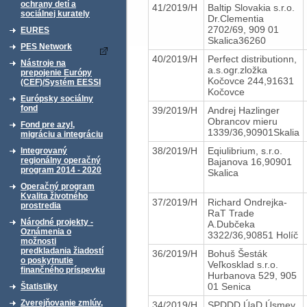
ochrany detí a
41/2019/H
Baltip Slovakia s.r.o.
sociálnej kurately
Dr.Clementia
2702/69, 909 01
EURES
Skalica36260
PES Network
40/2019/H
Perfect distributionn,
Nástroje na
a.s.ogr.zložka
prepojenie Európy
Kočovce 244,91631
(CEF)/Systém EESSI
Kočovce
Európsky sociálny
fond
39/2019/H
Andrej Hazlinger
Obrancov mieru
Fond pre azyl,
1339/36,90901Skalia
migráciu a integráciu
38/2019/H
Eqiulibrium, s.r.o.
Integrovaný
regionálny operačný
Bajanova 16,90901
program 2014 - 2020
Skalica
Operačný program
Kvalita životného
37/2019/H
Richard Ondrejka-
prostredia
RaT Trade
Národné projekty -
A.Dubčeka
Oznámenia o
3322/36,90851 Holíč
možnosti
predkladania žiadostí
36/2019/H
Bohuš Šesták
o poskytnutie
Veľkosklad s.r.o.
finančného príspevku
Hurbanova 529, 905
01 Senica
Štatistiky
Zverejňovanie zmlúv,
34/2019/H
SPDDD ÚaD Úsmev