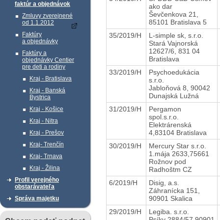
faktúr a objednávok
ako dar
Ševčenkova 21,
Zmluvy zverejnené
85101 Bratislava 5
od 1.1.2012
Faktúry
35/2019/H
L-simple sk, s.r.o.
a objednávky
Stará Vajnorská
12627/6, 831 04
Faktúry a
Bratislava
objednávky Centier
pre deti a rodiny
33/2019/H
Psychoedukácia
Kraj - Bratislava
s.r.o.
Jabloňová 8, 90042
Kraj - Banská
Dunajská Lužná
Bystrica
31/2019/H
Pergamon
Kraj - Košice
spol.s.r.o.
Kraj - Nitra
Elektrárenská
4,83104 Bratislava
Kraj - Prešov
Kraj- Trenčín
30/2019/H
Mercury Star s.r.o.
1.mája 2633,75661
Kraj- Trnava
Rožnov pod
Kraj - Žilina
Radhoštm CZ
Profil verejného
6/2019/H
Disig, a.s.
obstarávateľa
Záhranícka 151,
90901 Skalica
Správa majetku
29/2019/H
Legiba. s.r.o.
Psíky 2884/57,90901