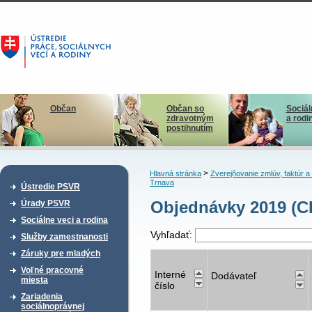
Občan
Občan so
Sociál
zdravotným
a rodi
postihnutím
>
Hlavná stránka
Zverejňovanie zmlúv, faktúr 
Trnava
Ústredie PSVR
Objednávky 2019 (CD
Úrady PSVR
Sociálne veci a rodina
Vyhľadať:
Služby zamestnanosti
Záruky pre mladých
Voľné pracovné
Interné
Dodávateľ
miesta
číslo
Zariadenia
sociálnoprávnej