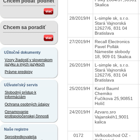
Chcem podať podnet
Skalica
28/2019/H
L-simple sk, s.r.o.
Stará Vajnorská
Chcem sa poradiť
12627/6, 831 04
Bratislava
27/2019/H
Recall Electronics
Pavel Pollák
Námestie slobody
Užitočné dokumenty
18, 909 01 Skalica
Vzory žiadostí v slovenskom
jazyku a iných jazykoch
26/2019/H
L-simple sk, s.r.o.
Stará Vajnorská
Právne predpisy
12627/6, 831 04
Bratislava
Užívateľský servis
25/2019/H
Karol Bauml
Slobodný prístup k
Chemiko
informáciám
Fučíkova 25,90851
Holíč
Ochrana osobných údajov
24/2019/H
Azvaro,sro
Oznamovanie
protispoločenskej činnosti
Vajanskéh1,9001
kalica
Naše registre
0172
Veľkoobchod OZ -
Sprostredkovatelia