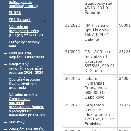
ochrany detí a
Gazdovský rad
sociálnej kurately
45/13, 931 01
Šamorín
EURES
PES Network
32/2020
KM Plus s.r.o
5080
Nástroje na
Kpt. Nálepku
prepojenie Európy
1597, 924 01
(CEF)/Systém EESSI
Galanta
Európsky sociálny
fond
31/2020
DS - CAR s.r.o
3623
Fond pre azyl,
prevádzka: I.
migráciu a integráciu
Gyurcsóa
Integrovaný
6975/38, 929 01
regionálny operačný
D. Streda
program 2014 - 2020
30/2020
Lekáreň
3400
Operačný program
Humanitas
Kvalita životného
Zdravotnícka
prostredia
599, 930 05
Národné projekty -
Gabčíkovo
Oznámenia o
možnosti
29/2020
Pergamon
3132
predkladania žiadostí
spol.s.r.o
o poskytnutie
Elektrárenská
finančného príspevku
12901/4, 831 04
Štatistiky
Bratislava
Zverejňovanie zmlúv,