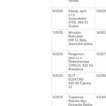
Streda
8/2020
Xepap, spol.
3162
s.r.o
Jesenského
4703, 960 01
Zvolen
7/2020
Miroslav
3438
Blahušiak
038 11 Belá,
Jesenská dolina
6/2020
Pergamon
3132
spol.s.r.o
Elektrárenská
12901/4, 831 04
Bratislava
5/2020
ELIT -
5229
ELEKTRO
930 40 Čakany
23
4/2020
Trojanová
4111
Klaudia Mgr.
Richarda Rétiho