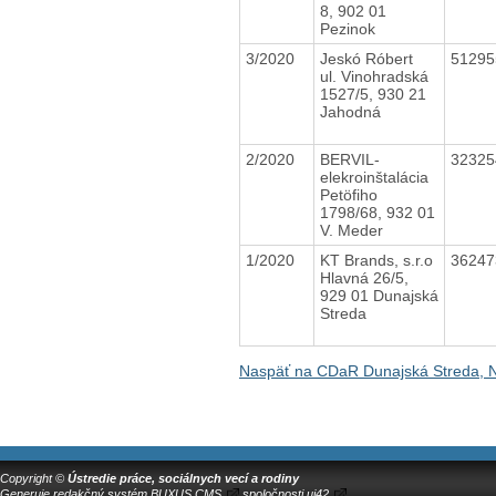
8, 902 01
Pezinok
3/2020
Jeskó Róbert
5129
ul. Vinohradská
1527/5, 930 21
Jahodná
2/2020
BERVIL-
3232
elekroinštalácia
Petöfiho
1798/68, 932 01
V. Meder
1/2020
KT Brands, s.r.o
3624
Hlavná 26/5,
929 01 Dunajská
Streda
Naspäť na CDaR Dunajská Streda, 
Copyright ©
Ústredie práce, sociálnych vecí a rodiny
Generuje
redakčný systém BUXUS CMS
spoločnosti
ui42
.