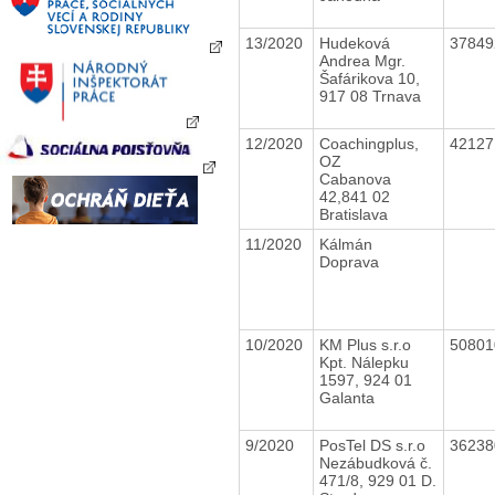
13/2020
Hudeková
3784
Andrea Mgr.
Šafárikova 10,
917 08 Trnava
12/2020
Coachingplus,
4212
OZ
Cabanova
42,841 02
Bratislava
11/2020
Kálmán
Doprava
10/2020
KM Plus s.r.o
5080
Kpt. Nálepku
1597, 924 01
Galanta
9/2020
PosTel DS s.r.o
3623
Nezábudková č.
471/8, 929 01 D.