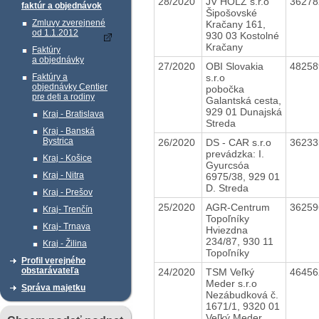
28/2020
JV HOLZ s.r.o
3627
faktúr a objednávok
Šipošovské
Zmluvy zverejnené
Kračany 161,
od 1.1.2012
930 03 Kostolné
Kračany
Faktúry
a objednávky
27/2020
OBI Slovakia
4825
s.r.o
Faktúry a
objednávky Centier
pobočka
pre deti a rodiny
Galantská cesta,
929 01 Dunajská
Kraj - Bratislava
Streda
Kraj - Banská
Bystrica
26/2020
DS - CAR s.r.o
3623
prevádzka: I.
Kraj - Košice
Gyurcsóa
Kraj - Nitra
6975/38, 929 01
D. Streda
Kraj - Prešov
25/2020
AGR-Centrum
3625
Kraj- Trenčín
Topoľníky
Kraj- Trnava
Hviezdna
234/87, 930 11
Kraj - Žilina
Topoľníky
Profil verejného
obstarávateľa
24/2020
TSM Veľký
4645
Meder s.r.o
Správa majetku
Nezábudková č.
1671/1, 9320 01
Veľký Meder