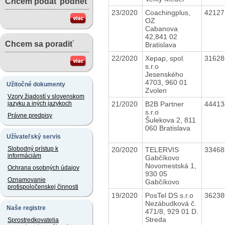
Chcem podať podnet
23/2020
Coachingplus,
4212
OZ
Cabanova
42,841 02
Chcem sa poradiť
Bratislava
22/2020
Xepap, spol.
3162
s.r.o
Jesenského
4703, 960 01
Užitočné dokumenty
Zvolen
Vzory žiadostí v slovenskom
21/2020
B2B Partner
4441
jazyku a iných jazykoch
s.r.o
Právne predpisy
Šulekova 2, 811
060 Bratislava
Užívateľský servis
Slobodný prístup k
20/2020
TELERVIS
3346
informáciám
Gabčíkovo
Novomestská 1,
Ochrana osobných údajov
930 05
Oznamovanie
Gabčíkovo
protispoločenskej činnosti
19/2020
PosTel DS s.r.o
3623
Nezábudková č.
Naše registre
471/8, 929 01 D.
Streda
Sprostredkovatelia