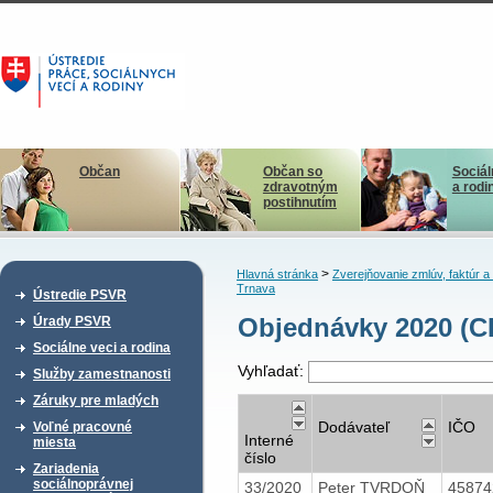
Občan
Občan so
Sociál
zdravotným
a rodi
postihnutím
>
Hlavná stránka
Zverejňovanie zmlúv, faktúr 
Trnava
Ústredie PSVR
Objednávky 2020 (C
Úrady PSVR
Sociálne veci a rodina
Vyhľadať:
Služby zamestnanosti
Záruky pre mladých
Dodávateľ
IČO
Voľné pracovné
Interné
miesta
číslo
Zariadenia
sociálnoprávnej
33/2020
Peter TVRDOŇ
4587