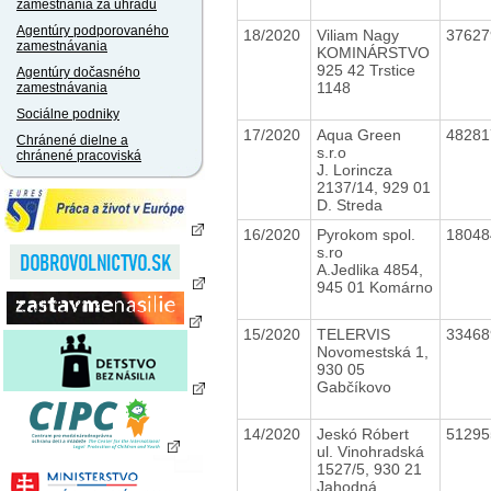
zamestnania za úhradu
Agentúry podporovaného
18/2020
Viliam Nagy
3762
zamestnávania
KOMINÁRSTVO
925 42 Trstice
Agentúry dočasného
1148
zamestnávania
Sociálne podniky
17/2020
Aqua Green
4828
Chránené dielne a
s.r.o
chránené pracoviská
J. Lorincza
2137/14, 929 01
D. Streda
16/2020
Pyrokom spol.
1804
s.ro
A.Jedlika 4854,
945 01 Komárno
15/2020
TELERVIS
3346
Novomestská 1,
930 05
Gabčíkovo
14/2020
Jeskó Róbert
5129
ul. Vinohradská
1527/5, 930 21
Jahodná