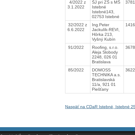
4/2022 z
ŠJ pri ZŠ s MŠ
378
3.1.2022
Istebné
Istebné143,
02753 Istebné
32/2022 z
Ing.Peter
141
6.6.2022
Jackulík-REVI,
Hôrka 213,
Vyšný Kubín
91/2022
Roofing, s.r.o.
367
Aleja Slobody
2248, 026 01
Bratislava
85/2022
DOMOSS
362
TECHNIKA a.s.
Bratislavská
11/a, 921 01
Piešťany
Naspäť na CDaR Istebné, Istebné 2