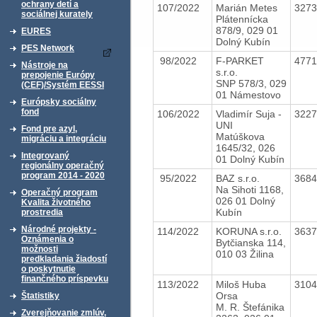
ochrany detí a
107/2022
Marián Metes
327
sociálnej kurately
Plátennícka
878/9, 029 01
EURES
Dolný Kubín
PES Network
98/2022
F-PARKET
477
Nástroje na
s.r.o.
prepojenie Európy
SNP 578/3, 029
(CEF)/Systém EESSI
01 Námestovo
Európsky sociálny
fond
106/2022
Vladimír Suja -
322
UNI
Fond pre azyl,
Matúškova
migráciu a integráciu
1645/32, 026
Integrovaný
01 Dolný Kubín
regionálny operačný
program 2014 - 2020
95/2022
BAZ s.r.o.
368
Na Sihoti 1168,
Operačný program
026 01 Dolný
Kvalita životného
Kubín
prostredia
Národné projekty -
114/2022
KORUNA s.r.o.
363
Oznámenia o
Bytčianska 114,
možnosti
010 03 Žilina
predkladania žiadostí
o poskytnutie
finančného príspevku
113/2022
Miloš Huba
310
Orsa
Štatistiky
M. R. Štefánika
Zverejňovanie zmlúv,