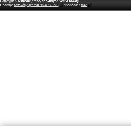
Copyright ©
Ústredie práce, sociálnych vecí a rodiny
Generuje
redakčný systém BUXUS CMS
spoločnosti
ui42
.