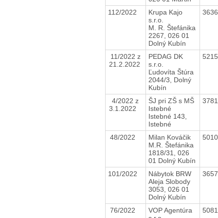
112/2022
Krupa Kajo
363
s.r.o.
M. R. Štefánika
2267, 026 01
Dolný Kubín
11/2022 z
PEDAG DK
521
21.2.2022
s.r.o.
Ľudovíta Štúra
2044/3, Dolný
Kubín
4/2022 z
ŠJ pri ZŠ s MŠ
378
3.1.2022
Istebné
Istebné 143,
Istebné
48/2022
Milan Kováčik
501
M.R. Štefánika
1818/31, 026
01 Dolný Kubín
101/2022
Nábytok BRW
365
Aleja Slobody
3053, 026 01
Dolný Kubín
76/2022
VOP Agentúra
508
s.r.o.