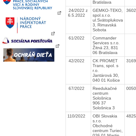
Bratislava
24/2022 z
GEMKO-TEKO,
360
6.5.2022
spol.s.r.o.
ul.Svätoplukova
3, Rimavská
Sobota
61/2022
Commander
Services s.r.o.
Žitná 23, 831
06 Bratislava
42/2022
CK PROMET
316
Trans, spol. s
r.o.
Jantárová 30,
040 01 Košice
67/2022
Reedukačné
005
centrum
Sološnica
906 37
Sološnica 3
110/2022
OBI Slovakia
482
s.r.o.
Obchodné
centrum Turiec,
026 01 Martin