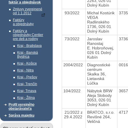
2263, 026 01
faktúr a objednávok
Dolný Kubín
Zmluvy zverejnené
93/2022
Michal Kostúrik
373
od 1.1.2012
VEGA
Faktúry
Radlinského
a objednávky
1736, 026 01
Dolný Kubín
Faktúry a
objednávky Centier
73/2022
Jaroslav
373
pre deti a rodiny
Ranostaj
Kraj - Bratislava
E. Hobroňovej,
026 01 Dolný
Kraj - Banská
Bystrica
Kubín
Kraj - Košice
2004/2022
Diagnostické
001
centrum
Kraj - Nitra
Skalka 36,
Kraj - Prešov
Lietavská
Lúčka
Kraj- Trenčín
104/2022
Nábytok BRW
365
Kraj- Trnava
Aleja Slobody
Kraj - Žilina
3053, 026 01
Dolný Kubín
Profil verejného
obstarávateľa
21/2022 z
BRATCO, s.r.o.
471
Správa majetku
29.4.2022
Revišné 264,
Veličná