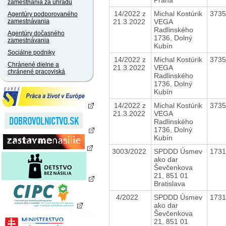
zamestnania za úhradu
14/2022 z
Michal Kostúrik
373
Agentúry podporovaného
21.3.2022
VEGA
zamestnávania
Radlinského
Agentúry dočasného
1736, Dolný
zamestnávania
Kubín
Sociálne podniky
14/2022 z
Michal Kostúrik
373
Chránené dielne a
21.3.2022
VEGA
chránené pracoviská
Radlinského
1736, Dolný
Kubín
14/2022 z
Michal Kostúrik
373
21.3.2022
VEGA
Radlinského
1736, Dolný
Kubín
3003/2022
SPDDD Úsmev
173
ako dar
Ševčenkova
21, 851 01
Bratislava
4/2022
SPDDD Úsmev
173
ako dar
Ševčenkova
21, 851 01