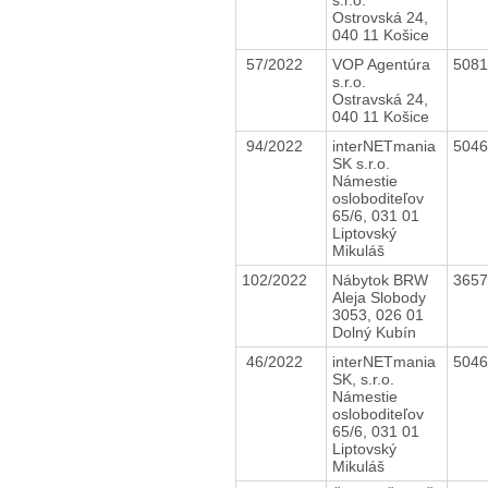
Ostrovská 24,
040 11 Košice
57/2022
VOP Agentúra
508
s.r.o.
Ostravská 24,
040 11 Košice
94/2022
interNETmania
504
SK s.r.o.
Námestie
osloboditeľov
65/6, 031 01
Liptovský
Mikuláš
102/2022
Nábytok BRW
365
Aleja Slobody
3053, 026 01
Dolný Kubín
46/2022
interNETmania
504
SK, s.r.o.
Námestie
osloboditeľov
65/6, 031 01
Liptovský
Mikuláš