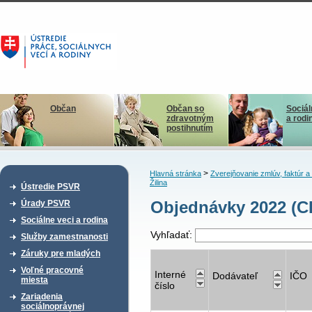
Občan
Občan so
Sociál
zdravotným
a rodi
postihnutím
>
Hlavná stránka
Zverejňovanie zmlúv, faktúr 
Žilina
Ústredie PSVR
Objednávky 2022 (CD
Úrady PSVR
Sociálne veci a rodina
Vyhľadať:
Služby zamestnanosti
Záruky pre mladých
Voľné pracovné
Interné
Dodávateľ
IČO
miesta
číslo
Zariadenia
sociálnoprávnej