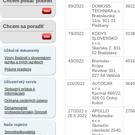
Chcem podať podnet
99/2022
DOMOSS
362
TECHNIKA a.s.
Bratislavská
11/a, 921 01
Piešťany
Chcem sa poradiť
79/2022
KODYS
313
SLOVENSKO
s.r.o.
Sliačska 2, 831
Užitočné dokumenty
02 Bratislava
Vzory žiadostí v slovenskom
49/2022
Branislav
401
jazyku a iných jazykoch
Krúpa
Právne predpisy
Revišné 301,
027 54 Veličná
Užívateľský servis
115/2022
AUTOCAR
364
s.r.o.
Slobodný prístup k
Kocmál 460/22,
informáciám
026 01 Dolný
Ochrana osobných údajov
Kubín
Oznamovanie
27/2022 z
APOLLO
275
protispoločenskej činnosti
26.5.2022
Multimedia
s.r.o.
Naše registre
Sluneční
námňestí 2540,
Sprostredkovatelia
Praha