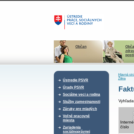
Občan
Obča
zdra
post
Hlavná str
Žilina
Ústredie PSVR
Fakt
Úrady PSVR
Sociálne veci a rodina
Vyhľada
Služby zamestnanosti
Záruky pre mladých
Voľné pracovné
miesta
Interné
číslo
Zariadenia
sociálnoprávnej