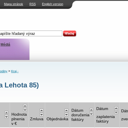
Mapa stránok
RSS
English version
Médiá
>
rodiny
Kraj -
a Lehota 85)
Dátum
Dátum
Dá
Hodnota
doručenia
zaplatenia
plnenia
Zmluva
Objednávka
zve
faktúry
faktúry
v €