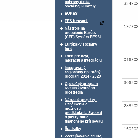
ochrany detí a
33420
sociálnej kurately
EURES
PES Network
19720
Nástroje na
prepojenie Európy
(CEF)/Systém EESSI
Európsky sociálny
fond
Fond pre azyl,
01620
migráciu a integráciu
Integrovaný
regionálny operačný
program 2014 - 2020
30620
Operačný program
Kvalita životného
prostredia
Národné projekty -
Oznámenia o
28820
možnosti
predkladania žiadostí
o poskytnutie
finančného príspevku
16020
Štatistiky
Zverejňovanie zmlúv,