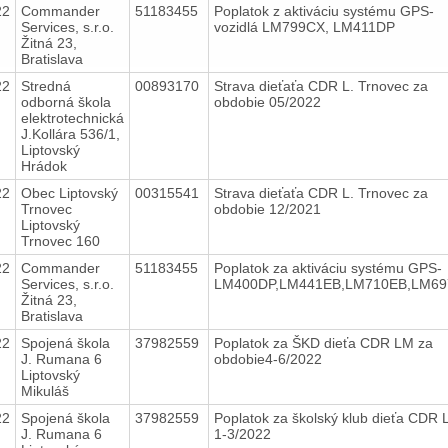
22
Commander
51183455
Poplatok z aktiváciu systému GPS-
Services, s.r.o.
vozidlá LM799CX, LM411DP
Žitná 23,
Bratislava
22
Stredná
00893170
Strava dieťaťa CDR L. Trnovec za
odborná škola
obdobie 05/2022
elektrotechnická
J.Kollára 536/1,
Liptovský
Hrádok
22
Obec Liptovský
00315541
Strava dieťaťa CDR L. Trnovec za
Trnovec
obdobie 12/2021
Liptovský
Trnovec 160
22
Commander
51183455
Poplatok za aktiváciu systému GPS-
Services, s.r.o.
LM400DP,LM441EB,LM710EB,LM6
Žitná 23,
Bratislava
22
Spojená škola
37982559
Poplatok za ŠKD dieťa CDR LM za
J. Rumana 6
obdobie4-6/2022
Liptovský
Mikuláš
22
Spojená škola
37982559
Poplatok za školský klub dieťa CDR
J. Rumana 6
1-3/2022