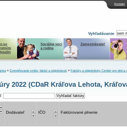
Kontakt
Vyhľadávanie
n so
Sociálne veci
Zamestnávateľ
votným
a rodina
ihnutím
>
>
ánka
Zverejňovanie zmlúv, faktúr a objednávok
Faktúry a objednávky Centier pre deti a 
úry 2022 (CDaR Kráľova Lehota, Kráľov
ť:
Dodávateľ
IČO
Faktúrované plnenie