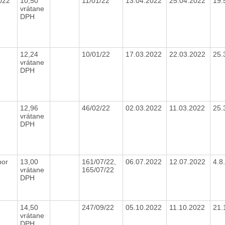
2022
10,50
11/01/22
13.04.2022
25.04.2022
19.
vrátane
DPH
12,24
10/01/22
17.03.2022
22.03.2022
25.
vrátane
DPH
12,96
46/02/22
02.03.2022
11.03.2022
25.
vrátane
DPH
bor
13,00
161/07/22,
06.07.2022
12.07.2022
4.8
vrátane
165/07/22
DPH
14,50
247/09/22
05.10.2022
11.10.2022
21.
vrátane
DPH