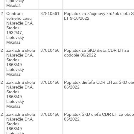
Liptovský
Mikuláš
22
Centrum
37810561
Poplatok za záujmový krúžok dieťa 
voľného času
LT 9-10/2022
Nábrežie Dr.A.
Stodolu
1932/47,
Liptovský
Mikuláš
22
Základná škola
37810456
Poplatok za ŠKD dieťa CDR LH za
Nábrežie Dr.A.
obdobie 06/2022
Stodolu
1863/49
Liptovský
Mikuláš
22
Základná škola
37810456
Poplatok dieťaťa CDR LH za ŠKD ob
Nábrežie Dr.A.
06/2022
Stodolu
1863/49
Liptovský
Mikuláš
22
Základná škola
37810456
Poplatok ŠKD dieťa CDR LH za obdo
Nábrežie Dr.A.
05/2022
Stodolu
1863/49
Liptovský