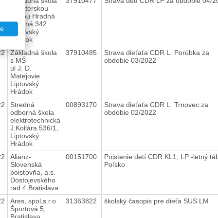
22
Základná škola
37910477
Strava detí CDR LP za obdobie 04/
s materskou
školou Hradná
Hradná 342
te
Liptovský
Hrádok
22
Základná škola
37910485
Strava dieťaťa CDR L. Porúbka za
s MŠ
obdobie 03/2022
ul J. D.
Matejovie
Liptovský
Hrádok
22
Stredná
00893170
Strava dieťaťa CDR L. Trnovec za
odborná škola
obdobie 02/2022
elektrotechnická
J.Kollára 536/1,
Liptovský
Hrádok
22
Alianz-
00151700
Poistenie detí CDR KL1, LP -letný tá
Slovenská
Poľsko
poisťovňa, a.s.
Dostojevského
rad 4 Bratislava
22
Ares, spol.s.r.o
31363822
školský časopis pre dieťa SUS LM
Športová 5,
Bratislava