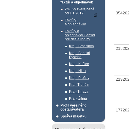
faktúr a objednávok
Zmluvy zverejnené
35420
od 1.1.2012
Faktúry
a objednávky
Faktúry a
objednávky Centier
pre deti a rodiny
Kraj - Bratislava
21820
Kraj - Banská
Bystrica
Kraj - Košice
Kraj - Nitra
Kraj - Prešov
21920
Kraj- Trenčín
Kraj- Trnava
Kraj - Žilina
Profil verejného
obstarávateľa
17720
Správa majetku