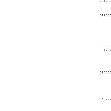
28420
08520
06120
05220
04320