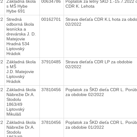
22
Základná škola
00634786
Poplatok za letný ŠKD 1.-15.7.2022 d
s MŠ Hybe
CDR K. Lehota
Hybe 691
22
Stredná
00162701
Strava dieťaťa CDR K.L hota za obdo
odborná škola
02/2022
lesnícka a
drevárska J. D.
Matejovie
Hradná 534
Liptovský
Hrádok
22
Základná škola
37910485
Strava dieťaťa CDR LP za obdobie
s MŠ
02/2022
J.D. Matejovie
Liptovský
Hrádok
22
Základná škola
37810456
Poplatok za ŠKD dieťa CDR L. Porú
Nábrežie Dr.A.
za obdobie 02/2022
Stodolu
1863/49
Liptovský
Mikuláš
22
Základná škola
37810456
Poplatok za ŠKD dieťa CDR L. Porú
Nábrežie Dr.A.
za obdobie 01/2022
Stodolu
1863/49