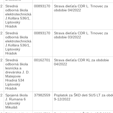
22
Stredná
00893170
Strava dieťaťa CDR L. Trnovec za
odborná škola
obdobie 04/2022
elektrotechnická
J.Kollára 536/1,
Liptovský
Hrádok
22
Stredná
00893170
Strava dieťaťa CDR L. Trnovec za
odborná škola
obdobie 03/2022
elektrotechnická
J.Kollára 536/1,
Liptovský
Hrádok
22
Stredná
00162701
Strava dieťaťa CDR KL za obdobie
odborná škola
04/2022
lesnícka a
drevárska J. D.
Matejovie
Hradná 534
Liptovský
Hrádok
22
Spojená škola
37982559
Poplatok za ŠKD deti SUS LT za obd
J. Rumana 6
9-12/2022
Liptovský
Mikuláš