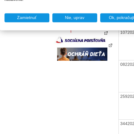
15320
Zamietnuť
Nie, uprav
Ok, pokračuj
10720
08220
25920
34420