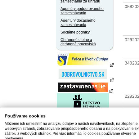
zamestnania za úhradu
05820
Agentúry podporovaného
zamestnávania
Agentúry dočasného
zamestnávania
Sociálne podniky
02920
Chránené dielne a
chránené pracoviská
34920
22920
Používame cookies
Môžeme ich umiestniť na analýzu údajov o našich návštevníkoch, na zlepšenie
webových stránok, zobrazovanie prispôsobeného obsahu a na poskytovanie sk
zážitku z webových stránok. Pre viac informácií o cookies používame otvorené
nastavenia.