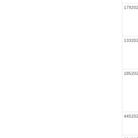
17920
13320
18520
44520