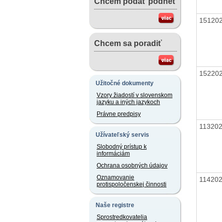
Chcem podať podnet
15120
Chcem sa poradiť
15220
Užitočné dokumenty
Vzory žiadostí v slovenskom
jazyku a iných jazykoch
Právne predpisy
11320
Užívateľský servis
Slobodný prístup k
informáciám
Ochrana osobných údajov
Oznamovanie
11420
protispoločenskej činnosti
Naše registre
Sprostredkovatelia