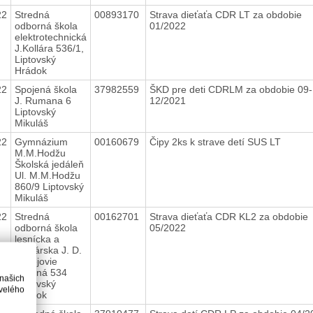
22
Stredná
00893170
Strava dieťaťa CDR LT za obdobie
odborná škola
01/2022
elektrotechnická
J.Kollára 536/1,
Liptovský
Hrádok
22
Spojená škola
37982559
ŠKD pre deti CDRLM za obdobie 09-
J. Rumana 6
12/2021
Liptovský
Mikuláš
22
Gymnázium
00160679
Čipy 2ks k strave detí SUS LT
M.M.Hodžu
Školská jedáleň
Ul. M.M.Hodžu
860/9 Liptovský
Mikuláš
22
Stredná
00162701
Strava dieťaťa CDR KL2 za obdobie
odborná škola
05/2022
lesnícka a
drevárska J. D.
Matejovie
Hradná 534
 našich
Liptovský
velého
Hrádok