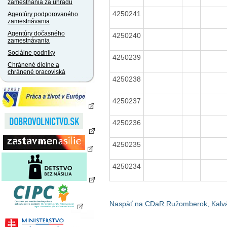
zamestnania za úhradu
4250241
Agentúry podporovaného
zamestnávania
Agentúry dočasného
4250240
zamestnávania
Sociálne podniky
4250239
Chránené dielne a
chránené pracoviská
4250238
4250237
4250236
4250235
4250234
Naspäť na CDaR Ružomberok, Kalv