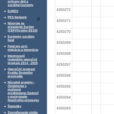
ochrany detí a
sociálnej kurately
4250272
EURES
PES Network
4250271
Nástroje na
prepojenie Európy
(CEF)/Systém EESSI
4250270
Európsky sociálny
fond
4250269
Fond pre azyl,
migráciu a integráciu
4250268
Integrovaný
regionálny operačný
program 2014 - 2020
4250267
Operačný program
Kvalita životného
4250266
prostredia
Národné projekty -
4250265
Oznámenia o
možnosti
predkladania žiadostí
o poskytnutie
4250264
finančného príspevku
Štatistiky
4250263
Zverejňovanie zmlúv,