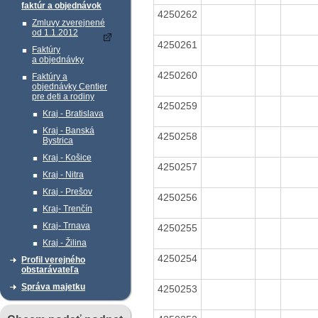
faktúr a objednávok
4250262
Zmluvy zverejnené
od 1.1.2012
4250261
Faktúry
a objednávky
4250260
Faktúry a
objednávky Centier
pre deti a rodiny
4250259
Kraj - Bratislava
Kraj - Banská
4250258
Bystrica
Kraj - Košice
4250257
Kraj - Nitra
Kraj - Prešov
4250256
Kraj- Trenčín
Kraj- Trnava
4250255
Kraj - Žilina
4250254
Profil verejného
obstarávateľa
Správa majetku
4250253