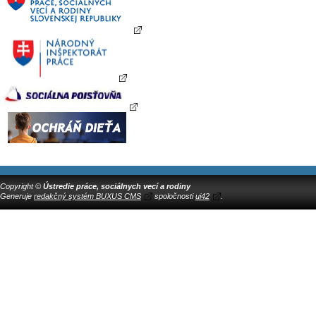
Copyright ©
Ústredie práce, sociálnych vecí a rodiny
Generuje
redakčný systém BUXUS CMS
spoločnosti
ui42
.