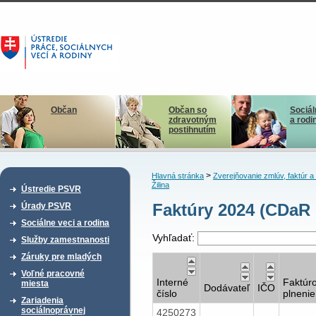
Občan
Občan so
Sociál
zdravotným
a rodi
postihnutím
>
Hlavná stránka
Zverejňovanie zmlúv, faktúr 
Žilina
Ústredie PSVR
Faktúry 2024 (CDaR
Úrady PSVR
Sociálne veci a rodina
Vyhľadať:
Služby zamestnanosti
Záruky pre mladých
Voľné pracovné
Interné
Faktúr
miesta
Dodávateľ
IČO
číslo
plnenie
Zariadenia
sociálnoprávnej
4250273