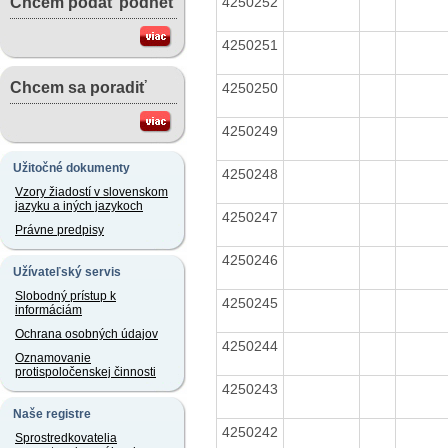
4250252
Chcem podať podnet
4250251
Chcem sa poradiť
4250250
4250249
Užitočné dokumenty
4250248
Vzory žiadostí v slovenskom
jazyku a iných jazykoch
4250247
Právne predpisy
4250246
Užívateľský servis
Slobodný prístup k
4250245
informáciám
Ochrana osobných údajov
4250244
Oznamovanie
protispoločenskej činnosti
4250243
Naše registre
4250242
Sprostredkovatelia