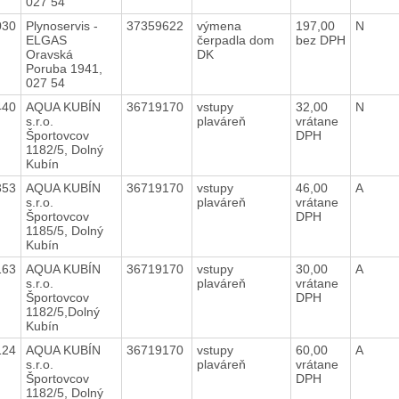
027 54
030
Plynoservis -
37359622
výmena
197,00
N
ELGAS
čerpadla dom
bez DPH
Oravská
DK
Poruba 1941,
027 54
440
AQUA KUBÍN
36719170
vstupy
32,00
N
s.r.o.
plaváreň
vrátane
Športovcov
DPH
1182/5, Dolný
Kubín
353
AQUA KUBÍN
36719170
vstupy
46,00
A
s.r.o.
plaváreň
vrátane
Športovcov
DPH
1185/5, Dolný
Kubín
163
AQUA KUBÍN
36719170
vstupy
30,00
A
s.r.o.
plaváreň
vrátane
Športovcov
DPH
1182/5,Dolný
Kubín
124
AQUA KUBÍN
36719170
vstupy
60,00
A
s.r.o.
plaváreň
vrátane
Športovcov
DPH
1182/5, Dolný