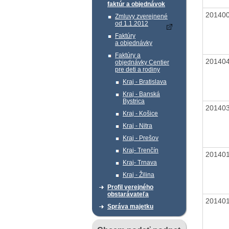
faktúr a objednávok
20140
Zmluvy zverejnené
od 1.1.2012
Faktúry
a objednávky
Faktúry a
20140
objednávky Centier
pre deti a rodiny
Kraj - Bratislava
Kraj - Banská
Bystrica
20140
Kraj - Košice
Kraj - Nitra
Kraj - Prešov
Kraj- Trenčín
20140
Kraj- Trnava
Kraj - Žilina
Profil verejného
obstarávateľa
20140
Správa majetku