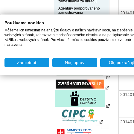
zamestnania za úhradu
Agentúry podporovaného
20140
zamestnávania
Agentúry dočasného
Používame cookies
zamestnávania
Môžeme ich umiestniť na analýzu údajov o našich návštevníkoch, na zlepšenie
Sociálne podniky
webových stránok, zobrazovanie prispôsobeného obsahu a na poskytovanie sk
Chránené dielne a
zážitku z webových stránok. Pre viac informácií o cookies používame otvorené
20140
chránené pracoviská
nastavenia.
Zamietnuť
Nie, uprav
Ok, pokračuj
20140
20140
20140