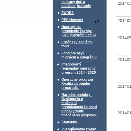
ochrany detí a
20140
sociálnej kurately
EURES
PES Network
20140
Nástroje na
prepojenie Európy
(CEF)/Systém EESSI
20140
Európsky sociálny
fond
Fond pre azyl,
migráciu a integráciu
20140
Integrovaný
regionálny operačný
program 2014 - 2020
Operačný program
Kvalita životného
20140
prostredia
Národné projekty -
Oznámenia o
možnosti
predkladania žiadostí
o poskytnutie
20140
finančného príspevku
Štatistiky
Zverejňovanie zmlúv,