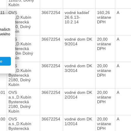
Kubín
111
OVS
36672254
vodné kaštieľ
160,26
A
a.s.,D.Kubín
26.6.13-
vrátane
Bysterecká
10.2.14
DPH
2180, Dolný
 našich
Kubín
velého
347
OVS
36672254
vodné dom DK
20,00
A
a.s.,D.Kubín
9/2014
vrátane
Bysterecká
DPH
2180m Dolný
Kubín
te
107
OVS
36672254
vodné dom DK
20,00
A
a.s.,D.Kubín
3/2014
vrátane
Bysterecká
DPH
2180, Dolný
Kubín
101
OVS
36672254
vodné dom DK
20,00
A
a.s.,D.Kubín
2/2014
vrátane
Bysterecká
DPH
2180, Dolný
Kubín
100
OVS
36672254
vodné dom DK
20,00
A
a.s.,D.Kubín
1/2014
vrátane
Bysterecká
DPH