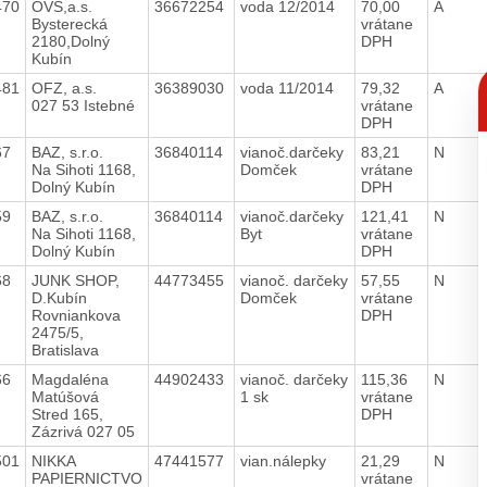
470
OVS,a.s.
36672254
voda 12/2014
70,00
A
Bysterecká
vrátane
2180,Dolný
DPH
Kubín
C
481
OFZ, a.s.
36389030
voda 11/2014
79,32
A
p
027 53 Istebné
vrátane
DPH
67
BAZ, s.r.o.
36840114
vianoč.darčeky
83,21
N
Na Sihoti 1168,
Domček
vrátane
Dolný Kubín
DPH
59
BAZ, s.r.o.
36840114
vianoč.darčeky
121,41
N
Na Sihoti 1168,
Byt
vrátane
Dolný Kubín
DPH
68
JUNK SHOP,
44773455
vianoč. darčeky
57,55
N
D.Kubín
Domček
vrátane
Rovniankova
DPH
2475/5,
Bratislava
66
Magdaléna
44902433
vianoč. darčeky
115,36
N
Matúšová
1 sk
vrátane
Stred 165,
DPH
Zázrivá 027 05
501
NIKKA
47441577
vian.nálepky
21,29
N
PAPIERNICTVO
vrátane