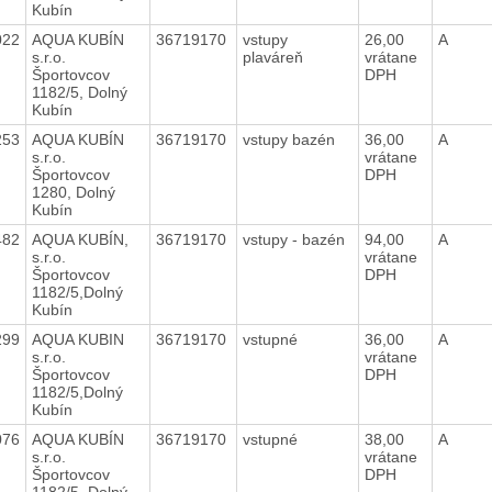
Kubín
022
AQUA KUBÍN
36719170
vstupy
26,00
A
s.r.o.
plaváreň
vrátane
Športovcov
DPH
1182/5, Dolný
Kubín
253
AQUA KUBÍN
36719170
vstupy bazén
36,00
A
s.r.o.
vrátane
Športovcov
DPH
1280, Dolný
Kubín
482
AQUA KUBÍN,
36719170
vstupy - bazén
94,00
A
s.r.o.
vrátane
Športovcov
DPH
1182/5,Dolný
Kubín
299
AQUA KUBIN
36719170
vstupné
36,00
A
s.r.o.
vrátane
Športovcov
DPH
1182/5,Dolný
Kubín
076
AQUA KUBÍN
36719170
vstupné
38,00
A
s.r.o.
vrátane
Športovcov
DPH
1182/5, Dolný