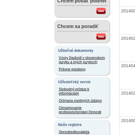
Chcem podať podnet
20140
Chcem sa poradiť
20140
Užitočné dokumenty
Vzory žiadostí v slovenskom
jazyku a iných jazykoch
20140
Právne predpisy
Užívateľský servis
Slobodný prístup k
20140
informáciám
Ochrana osobných údajov
Oznamovanie
protispoločenskej činnosti
20140
Naše registre
Sprostredkovatelia