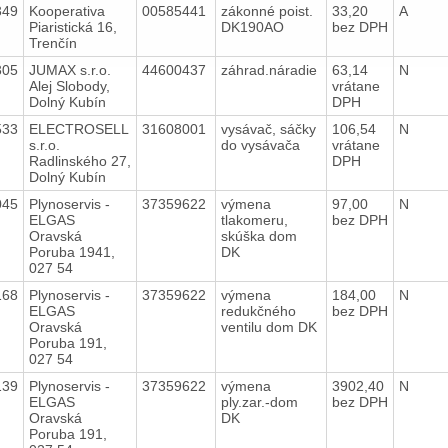
349
Kooperativa
00585441
zákonné poist.
33,20
A
Piaristická 16,
DK190AO
bez DPH
Trenčín
305
JUMAX s.r.o.
44600437
záhrad.náradie
63,14
N
Alej Slobody,
vrátane
Dolný Kubín
DPH
533
ELECTROSELL
31608001
vysávač, sáčky
106,54
N
s.r.o.
do vysávača
vrátane
Radlinského 27,
DPH
Dolný Kubín
045
Plynoservis -
37359622
výmena
97,00
N
ELGAS
tlakomeru,
bez DPH
Oravská
skúška dom
Poruba 1941,
DK
027 54
168
Plynoservis -
37359622
výmena
184,00
N
ELGAS
redukčného
bez DPH
Oravská
ventilu dom DK
Poruba 191,
027 54
139
Plynoservis -
37359622
výmena
3902,40
N
ELGAS
ply.zar.-dom
bez DPH
Oravská
DK
Poruba 191,