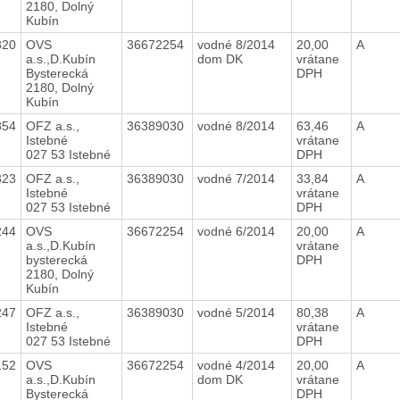
2180, Dolný
Kubín
320
OVS
36672254
vodné 8/2014
20,00
A
a.s.,D.Kubín
dom DK
vrátane
Bysterecká
DPH
2180, Dolný
Kubín
354
OFZ a.s.,
36389030
vodné 8/2014
63,46
A
Istebné
vrátane
027 53 Istebné
DPH
323
OFZ a.s.,
36389030
vodné 7/2014
33,84
A
Istebné
vrátane
027 53 Istebné
DPH
244
OVS
36672254
vodné 6/2014
20,00
A
a.s.,D.Kubín
vrátane
bysterecká
DPH
2180, Dolný
Kubín
247
OFZ a.s.,
36389030
vodné 5/2014
80,38
A
Istebné
vrátane
027 53 Istebné
DPH
152
OVS
36672254
vodné 4/2014
20,00
A
a.s.,D.Kubín
dom DK
vrátane
Bysterecká
DPH