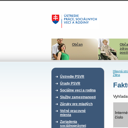
Občan
Obča
zdra
post
Hlavná str
Žilina
Ústredie PSVR
Fakt
Úrady PSVR
Sociálne veci a rodina
Vyhľada
Služby zamestnanosti
Záruky pre mladých
Voľné pracovné
Interné
miesta
číslo
Zariadenia
sociálnoprávnej