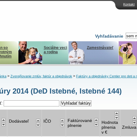
Kontakt
Vyhľadávanie
n so
Sociálne veci
Zamestnávateľ
votným
a rodina
ihnutím
>
>
ánka
Zverejňovanie zmlúv, faktúr a objednávok
Faktúry a objednávky Centier pre deti a 
úry 2014 (DeD Istebné, Istebné 144)
ť:
Faktúrované
Dodávateľ
IČO
Hodnota
plnenie
plnenia
Zmluva
v €