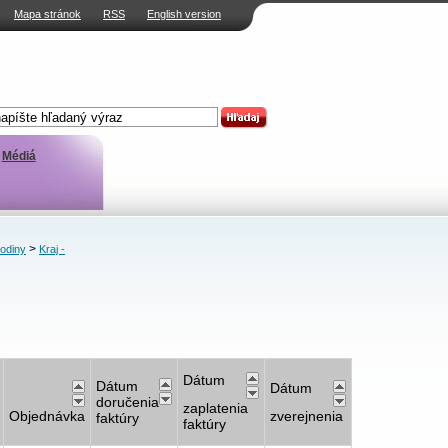
Mapa stránok
RSS
English version
Médiá
>
rodiny
Kraj -
Dátum
Dátum
Dátum
doručenia
zaplatenia
Objednávka
zverejnenia
faktúry
faktúry