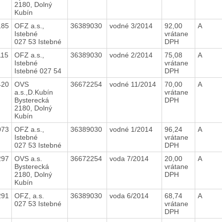
2180, Dolný
Kubín
185
OFZ a.s.,
36389030
vodné 3/2014
92,00
A
Istebné
vrátane
027 53 Istebné
DPH
115
OFZ a.s.,
36389030
vodné 2/2014
75,08
A
Istebné
vrátane
Istebné 027 54
DPH
420
OVS
36672254
vodné 11/2014
70,00
A
a.s.,D.Kubín
vrátane
Bysterecká
DPH
2180, Dolný
Kubín
073
OFZ a.s.,
36389030
vodné 1/2014
96,24
A
Istebné
vrátane
027 53 Istebné
DPH
297
OVS a.s.
36672254
voda 7/2014
20,00
A
Bysterecká
vrátane
2180, Dolný
DPH
Kubín
291
OFZ, a.s.
36389030
voda 6/2014
68,74
A
027 53 Istebné
vrátane
DPH