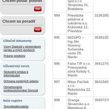
Chcem podať podnet
spol.s r.o.
Strojnícka 31,
Bratislava
994
Prievidzke
315618
pekárne a
Chcem sa poradiť
cukrárne a.s.
Košovská 12,
Prievidza
995
MIZUPO –
353912
Užitočné dokumenty
Ing.Ján
Humený
Vzory žiadostí v slovenskom
Sučianska
jazyku a iných jazykoch
cesta 29,
Právne predpisy
Martin
996
Fatra TIP s.r.o.
364127
Užívateľský servis
Priemyselná
zóna Košúty II,
Slobodný prístup k
Martin
informáciám
Ochrana osobných údajov
997
Mäso Parížek
364194
s.r.o.
Oznamovanie
Robotnícka 22,
protispoločenskej činnosti
Martin
998
Orange
356972
Naše registre
Slovensko a.s.
Sprostredkovatelia
Metodova 8,