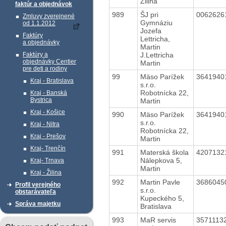
Žilina
faktúr a objednávok
989
ŠJ pri
006262
Zmluvy zverejnené
Gymnáziu
od 1.1.2012
Jozefa
Faktúry
Lettricha,
a objednávky
Martin
J.Lettricha
Faktúry a
objednávky Centier
Martin
pre deti a rodiny
99
Mäso Parížek
364194
Kraj - Bratislava
s.r.o.
Robotnícka 22,
Kraj - Banská
Bystrica
Martin
Kraj - Košice
990
Mäso Parížek
364194
s.r.o.
Kraj - Nitra
Robotnícka 22,
Kraj - Prešov
Martin
Kraj- Trenčín
991
Materská škola
420713
Nálepkova 5,
Kraj- Trnava
Martin
Kraj - Žilina
992
Martin Pavle
368604
Profil verejného
s.r.o.
obstarávateľa
Kupeckého 5,
Správa majetku
Bratislava
993
MaR servis
3571113