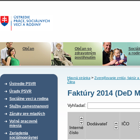
Občan
Občan so
Sociál
zdravotným
a rodi
postihnutím
>
Hlavná stránka
Zverejňovanie zmlúv, faktúr 
Žilina
Ústredie PSVR
Faktúry 2014 (DeD M
Úrady PSVR
Sociálne veci a rodina
Vyhľadať:
Služby zamestnanosti
Záruky pre mladých
Voľné pracovné
Dodávateľ
IČO
miesta
Interné
číslo
Zariadenia
sociálnoprávnej