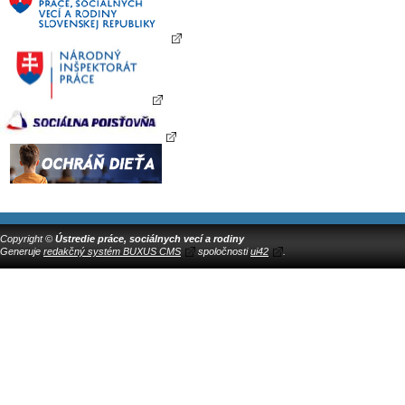
Copyright ©
Ústredie práce, sociálnych vecí a rodiny
Generuje
redakčný systém BUXUS CMS
spoločnosti
ui42
.