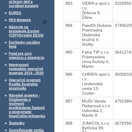
ochrany detí a
983
VIDRA a spol.s
315895
sociálnej kurately
r.o.
Štrkova 8,
EURES
Žilina
PES Network
984
PaedDr.Dušana
374062
Nástroje na
Priehradná
prepojenie Európy
Dielenská
(CEF)/Systém EESSI
kružná 4,
Európsky sociálny
Vrútky
fond
985
Fatra TIP s.r.o.
364127
Fond pre azyl,
Priemyselná
migráciu a integráciu
zóna Košúty II,
Integrovaný
Martin
regionálny operačný
program 2014 - 2020
986
CHRIEN spol.s
360083
r.o.
Operačný program
Lieskovská
Kvalita životného
cesta 13,
prostredia
Zvolen
Národné projekty -
Oznámenia o
987
MUDr:Vanda
475538
možnosti
Pedanová s.r.o.
predkladania žiadostí
Uzlovská 2,
o poskytnutie
Martin 8
finančného príspevku
988
JUMICOL s.r.o.
367839
Štatistiky
Bytčická 89,
Zverejňovanie zmlúv,