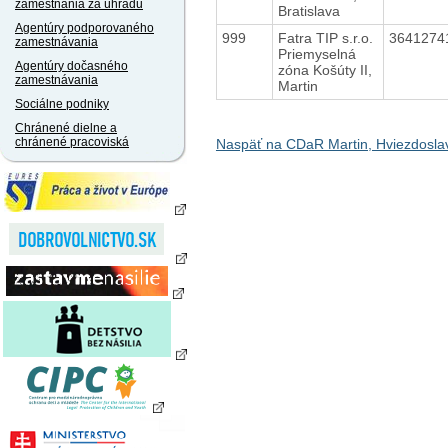
zamestnania za úhradu
Bratislava
Agentúry podporovaného
999
Fatra TIP s.r.o.
364127
zamestnávania
Priemyselná
Agentúry dočasného
zóna Košúty II,
zamestnávania
Martin
Sociálne podniky
Chránené dielne a
chránené pracoviská
Naspäť na CDaR Martin, Hviezdosla