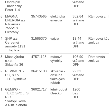
Ondrejčík
vrátane
Turčiansky
DPH
Peter 114
55
MAGNA
35743565
elektrická
382,64
Rámcová zm
ENERGIA a.s.
energia
vrátane
Nitrianska
DPH
7555/18
Piešťany
54
SHP a.s.
31585370
vajcia
19,44
Rámcová kú
Červenej
vrátane
zmluva
armády 1191
DPH
T. Teplice
53
Mäsovýroba
47571128
mäsové
106,90
Rámcován
s.r.o.
výrobky
vrátane
zmluva
Sklabiňa 36
DPH
52
REVIMONT-
36415103
školenie -
22,32
DG, s.r.o.
obsluha
vrátane
111, Bystrička
tlakových
DPH
nádob
51
GEMKO -
36021717
letný pobyt
1200
TEKO SPOL. S
Grécko
bez
R.O.
DPH
Svätoplukova
3 Rim. Sobota