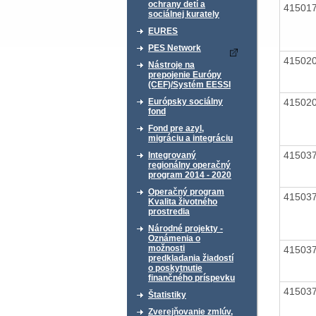
ochrany detí a
41501
sociálnej kurately
EURES
PES Network
41502
Nástroje na
prepojenie Európy
(CEF)/Systém EESSI
41502
Európsky sociálny
fond
Fond pre azyl,
migráciu a integráciu
41503
Integrovaný
regionálny operačný
program 2014 - 2020
Operačný program
41503
Kvalita životného
prostredia
Národné projekty -
Oznámenia o
možnosti
41503
predkladania žiadostí
o poskytnutie
finančného príspevku
41503
Štatistiky
Zverejňovanie zmlúv,