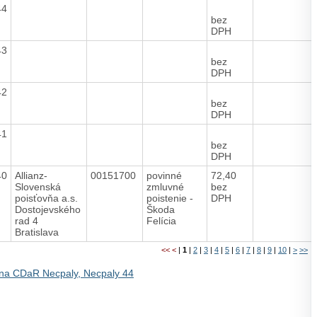
44
bez
DPH
43
bez
DPH
42
bez
DPH
41
bez
DPH
40
Allianz-
00151700
povinné
72,40
Slovenská
zmluvné
bez
poisťovňa a.s.
poistenie -
DPH
Dostojevského
Škoda
rad 4
Felícia
Bratislava
<<
<
|
1
|
2
|
3
|
4
|
5
|
6
|
7
|
8
|
9
|
10
|
>
>>
na CDaR Necpaly, Necpaly 44