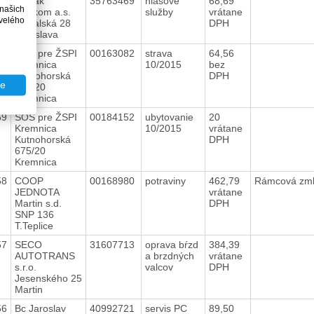
61
Slovak
35763469
hlasové
68,69
 našich
Telekom a.s.
služby
vrátane
velého
Bajkalská 28
DPH
Bratislava
60
SOŠ pre ŽSPI
00163082
strava
64,56
Kremnica
10/2015
bez
Kutnohorská
DPH
te
675/20
Kremnica
59
SOŠ pre ŽSPI
00184152
ubytovanie
20
Kremnica
10/2015
vrátane
Kutnohorská
DPH
675/20
Kremnica
58
COOP
00168980
potraviny
462,79
Rámcová zm
JEDNOTA
vrátane
Martin s.d.
DPH
SNP 136
T.Teplice
57
SECO
31607713
oprava bŕzd
384,39
AUTOTRANS
a brzdných
vrátane
s.r.o.
valcov
DPH
Jesenského 25
Martin
56
Bc Jaroslav
40992721
servis PC
89,50