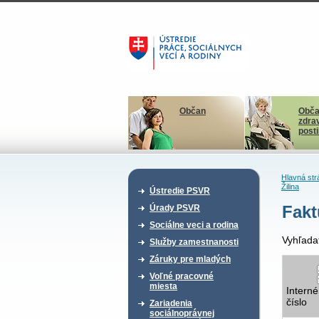
Občan
Obča
zdra
post
Hlavná str
Žilina
Ústredie PSVR
Fakt
Úrady PSVR
Sociálne veci a rodina
Vyhľada
Služby zamestnanosti
Záruky pre mladých
Voľné pracovné
miesta
Interné
číslo
Zariadenia
sociálnoprávnej