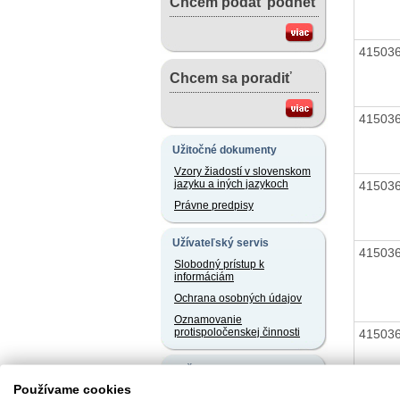
Chcem podať podnet
41503
Chcem sa poradiť
41503
Užitočné dokumenty
Vzory žiadostí v slovenskom
jazyku a iných jazykoch
41503
Právne predpisy
Užívateľský servis
41503
Slobodný prístup k
informáciám
Ochrana osobných údajov
Oznamovanie
protispoločenskej činnosti
41503
Naše registre
Používame cookies
Sprostredkovatelia