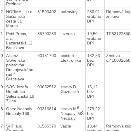
Pezinok
72
NORMAL s.r.o.
31593402
potraviny
256,01
Rámcová kú
Sučianska
vrátane
zmluva
cesta 31
DPH
Martin
71
Petit Press,
35790253
inzercia
19,50
TR53122850
a.s.
vrátane
Lazaretská 12
DPH
Bratislava
70
Allianz-
00151700
poistné
182,83
Zmluva
Slovenská
Elektronika
bez
č.41000266
poisťovňa
DPH
Dostojevského
rad 4
Bratislava
69
SOŠ Jozefa
00652512
strava D.
15,12
Robotníka
Guzmická
bez
Saleziánska 18
DPH
Žilina
68
Obec Necpaly
00316814
strava MŠ
279,92
Necpaly 168
Necpaly, MŠ
bez
Necpaly
DPH
67
SHP a.s.
31585370
vajcia
19,44
Rámcová kú
Červenej
vrátane
zmluva