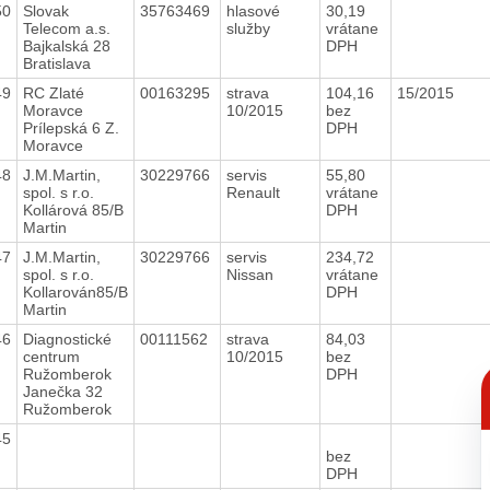
50
Slovak
35763469
hlasové
30,19
Telecom a.s.
služby
vrátane
Bajkalská 28
DPH
Bratislava
49
RC Zlaté
00163295
strava
104,16
15/2015
Moravce
10/2015
bez
Prílepská 6 Z.
DPH
Moravce
48
J.M.Martin,
30229766
servis
55,80
spol. s r.o.
Renault
vrátane
Kollárová 85/B
DPH
Martin
47
J.M.Martin,
30229766
servis
234,72
spol. s r.o.
Nissan
vrátane
Kollarován85/B
DPH
Martin
46
Diagnostické
00111562
strava
84,03
centrum
10/2015
bez
C
Ružomberok
DPH
p
Janečka 32
Ružomberok
45
bez
DPH