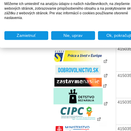
41503
zamestnania za úhradu
Môžeme ich umiestniť na analýzu údajov o našich návštevníkoch, na zlepšenie
Agentúry podporovaného
webových stránok, zobrazovanie prispôsobeného obsahu a na poskytovanie sk
zamestnávania
zážitku z webových stránok. Pre viac informácií o cookies používame otvorené
nastavenia.
Agentúry dočasného
41503
zamestnávania
Sociálne podniky
Zamietnuť
Nie, uprav
Ok, pokračuj
Chránené dielne a
chránené pracoviská
41503
41503
41503
41503