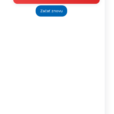
19.1.2016
Začať znovu
19.1.2016
19.1.2016
19.1.2016
13.10.2015
22.10.2015
18.1.2016
Tlačiť