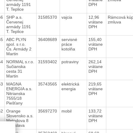
armády 1191
DPH
T. Teplice
66
SHP a.s.
31585370
vajcia
12,96
Rámcová kú
Červenej
vrátane
zmluva
armády 1191
DPH
T. Teplice
65
ABC PLYN
36408689
servisné
155,40
spol. s r.o.
práce
vrátane
Čs. Armády 2
kotolňa
DPH
Martin
64
NORMAL s.r.o.
31593402
potraviny
262,14
Sučianska
vrátane
cesta 31
DPH
Martin
63
MAGNA
35743565
elektrická
219,65
ENERGIA a.s.
energia
vrátane
Nitrianska
DPH
7555/18
Piešťany
62
Orange
35697270
mobil
133,72
Slovensko a.s.
vrátane
Metodova 8
DPH
Bratislava