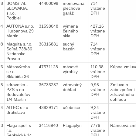
78
BOMSTAL
44400098
montovaná
714
SLOVAKIA,
plechová
vrátane
s.r.o.
garáž
DPH
Podbiel
04
AUTONA s.r.o.
31598048
výmena
427,16
Hurbanova 29
čelného
vrátane
Martin
skla
DPH
08
Maquita s.r.o.
36316881
suchý
714
Soľná 738/36
bazén
vrátane
Nitrianske
DPH
Pravno
76
Mäsovýroba
47571128
mäsové
110,38
Kúpna zmlu
s.r.o.
výrobky
vrátane
Sklabiňa 36
DPH
75
zdravotka -
36733237
zdravotný
9,95
Zmluva o
PZS s.r.o.
dohľad
vrátane
zabezpečení
Budovateľov
DPH
zdravotného
1/4 Martin
dohľadu
74
AITEC s.r.o.
43829171
učebnice
9,24
Bratislava
vrátane
DPH
73
Flaga spol. s
34116940
Flagaplyn
7776
Rámcová zm
r.o.
vrátane
Šenkvická 14
DPH