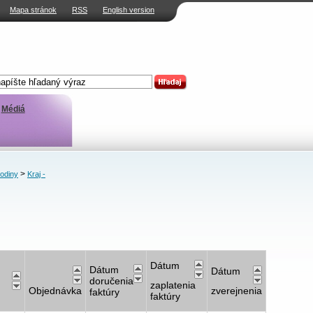
Mapa stránok
RSS
English version
Médiá
>
rodiny
Kraj -
Dátum
Dátum
Dátum
doručenia
zaplatenia
Objednávka
zverejnenia
faktúry
faktúry