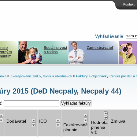
Kontakt
Vyhľadávanie
n so
Sociálne veci
Zamestnávateľ
votným
a rodina
ihnutím
>
>
ánka
Zverejňovanie zmlúv, faktúr a objednávok
Faktúry a objednávky Centier pre deti a 
úry 2015 (DeD Necpaly, Necpaly 44)
ť:
Dodávateľ
IČO
Zmluva
Hodnota
Faktúrované
plnenia
plnenie
v €