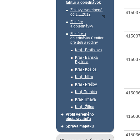
faktúr a objednávok
Zmluvy zverejnené
41503
od 1.1.2012
Faktúry
a objednávky
Faktúry a
41503
objednávky Centier
pre deti a rodiny
Kraj - Bratislava
Kraj - Banská
41503
Bystrica
Kraj - Košice
Kraj - Nitra
Kraj - Prešov
Kraj- Trenčín
41503
Kraj- Trnava
Kraj - Žilina
Profil verejného
41503
obstarávateľa
Správa majetku
41503