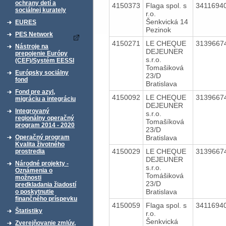
ochrany detí a
4150373
Flaga spol. s
3411694
sociálnej kurately
r.o.
Šenkvická 14
EURES
Pezinok
PES Network
4150271
LE CHEQUE
3139667
Nástroje na
DEJEUNER
prepojenie Európy
s.r.o.
(CEF)/Systém EESSI
Tomašiková
Európsky sociálny
23/D
fond
Bratislava
Fond pre azyl,
4150092
LE CHEQUE
3139667
migráciu a integráciu
DEJEUNER
Integrovaný
s.r.o.
regionálny operačný
Tomašíková
program 2014 - 2020
23/D
Bratislava
Operačný program
Kvalita životného
4150029
LE CHEQUE
3139667
prostredia
DEJEUNER
Národné projekty -
s.r.o.
Oznámenia o
Tomášiková
možnosti
23/D
predkladania žiadostí
Bratislava
o poskytnutie
finančného príspevku
4150059
Flaga spol. s
3411694
Štatistiky
r.o.
Šenkvická
Zverejňovanie zmlúv,