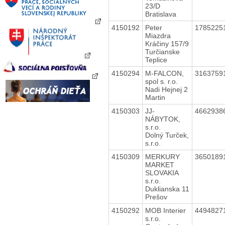
23/D
Bratislava
4150192
Peter
1785225
Miazdra
Kráčiny 157/9
Turčianske
Teplice
4150294
M-FALCON,
3163759
spol s. r.o.
Nadi Hejnej 2
Martin
4150303
JJ-
4662938
NÁBYTOK,
s.r.o.
Dolný Turček,
s.r.o.
4150309
MERKURY
3650189
MARKET
SLOVAKIA
s.r.o.
Duklianska 11
Prešov
4150292
MOB Interier
4494827
s.r.o.