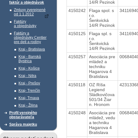
14/R Pezinok
faktúr a objednávok
Zmluvy zverejnené
4150242
Flaga spol. s
3411694
od 1.1.2012
r.o.
Šenkvická
Faktúry
14/R Pezinok
a objednávky
4150125
Flaga spl. s
3411694
Faktúry a
objednávky Centier
r.o.
pre deti a rodiny
Šenkvická
14/R Pezinok
Kraj - Bratislava
4150257
Asociácia pre
0068404
Kraj - Banská
Bystrica
mládež a
techniku
Kraj - Košice
Hagarova 4
Kraj - Nitra
Bratislava
Kraj - Prešov
4150118
OZ Ríša
4231336
Legiend
Kraj- Trenčín
Sládkovičova
Kraj- Trnava
501/34 Žiar
n. Hronom
Kraj - Žilina
4150248
Asociácia pre
0068404
Profil verejného
obstarávateľa
mládež, vedu
a techniku
Správa majetku
Hagarova 4
Bratislava