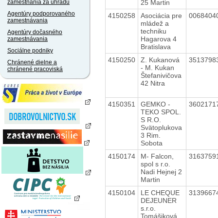
25 Martin
zamestnania za úhradu
Agentúry podporovaného
4150258
Asociácia pre
0068404
zamestnávania
mládež a
techniku
Agentúry dočasného
Hagarova 4
zamestnávania
Bratislava
Sociálne podniky
4150250
Z. Kukanová
3513798
Chránené dielne a
- M. Kukan
chránené pracoviská
Štefanivičova
42 Nitra
4150351
GEMKO -
3602171
TEKO SPOL.
S R.O.
Svätoplukova
3 Rim.
Sobota
4150174
M- Falcon,
3163759
spol s r.o.
Nadi Hejnej 2
Martin
4150104
LE CHEQUE
3139667
DEJEUNER
s.r.o.
Tomášiková