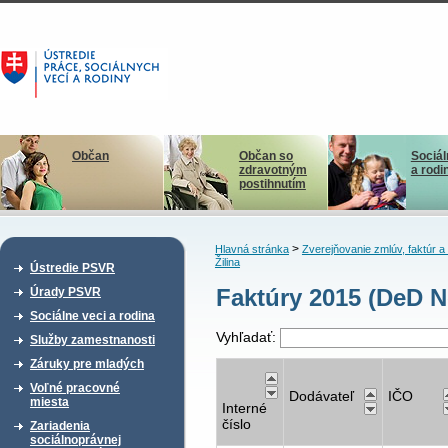
Občan
Občan so
Sociál
zdravotným
a rodi
postihnutím
>
Hlavná stránka
Zverejňovanie zmlúv, faktúr 
Žilina
Ústredie PSVR
Faktúry 2015 (DeD N
Úrady PSVR
Sociálne veci a rodina
Vyhľadať:
Služby zamestnanosti
Záruky pre mladých
Voľné pracovné
Dodávateľ
IČO
miesta
Interné
číslo
Zariadenia
sociálnoprávnej