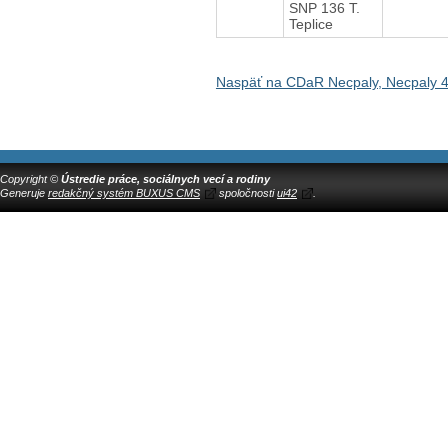
SNP 136 T.
Teplice
Naspäť na CDaR Necpaly, Necpaly 
Copyright ©
Ústredie práce, sociálnych vecí a rodiny
Generuje
redakčný systém BUXUS CMS
spoločnosti
ui42
.