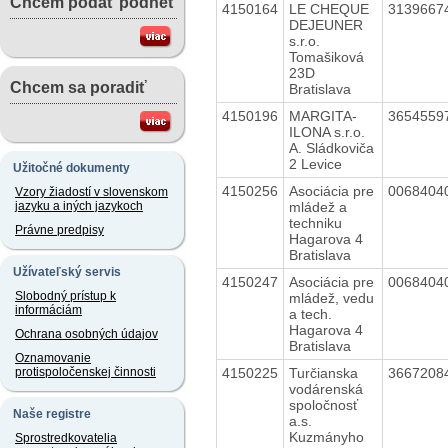
Chcem podať podnet
4150164
LE CHEQUE
3139667
DEJEUNER
s.r.o.
Tomašiková
23D
Chcem sa poradiť
Bratislava
4150196
MARGITA-
3654559
ILONA s.r.o.
A. Sládkoviča
2 Levice
Užitočné dokumenty
4150256
Asociácia pre
0068404
Vzory žiadostí v slovenskom
mládež a
jazyku a iných jazykoch
techniku
Právne predpisy
Hagarova 4
Bratislava
Užívateľský servis
4150247
Asociácia pre
0068404
Slobodný prístup k
mládež, vedu
informáciám
a tech.
Hagarova 4
Ochrana osobných údajov
Bratislava
Oznamovanie
4150225
Turčianska
3667208
protispoločenskej činnosti
vodárenská
spoločnosť
Naše registre
a.s.
Kuzmányho
Sprostredkovatelia