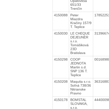
Opatovksá
651/33
Trenčín
4150088
Peter
1785225
Miazdra
Kračiny 157/9
T. Teplice
4150030
LE CHEQUE
3139667
DEJEUNER
s.r.o.
Tomášiková
23D
Bratislava
4150298
COOP
0016898
JEDNOTA
Martin s.d.
SNP 136 T.
Teplice
4150208
Maquita s.r.o.
3631688
Soľná 738/36
Nitrianske
Pravno
4150178
BOMSTAL
4440009
SLOVAKIA,
s.r.o.