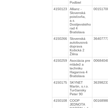
Podbiel
4150123
Allianz -
0015170
Slovenská
poisťovňa,
a.s.
Dostijevského
rad 4
Bratislava
4150266
Slovenská
3640777
autobusová
doprava
Košická 2
Žilina
4150259
Asociácia pre
0068404
mládež a
techniku
Hagarova 4
Bratislava
4150175
SKYNET
3639823
Martin, s.r.o.
Turčiansky
Peter 90
4150108
COOP
0016898
JEDNOTA