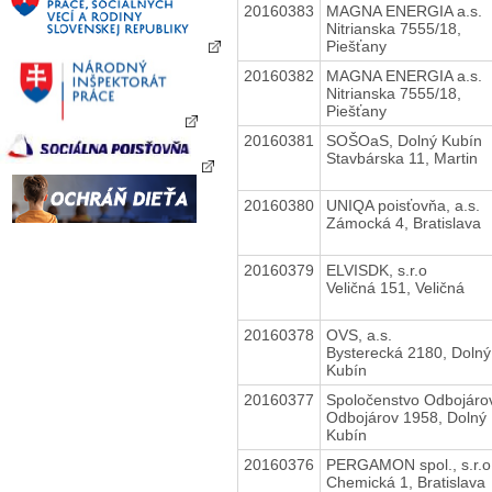
20160383
MAGNA ENERGIA a.s.
Nitrianska 7555/18,
Piešťany
20160382
MAGNA ENERGIA a.s.
Nitrianska 7555/18,
Piešťany
20160381
SOŠOaS, Dolný Kubín
Stavbárska 11, Martin
20160380
UNIQA poisťovňa, a.s.
Zámocká 4, Bratislava
20160379
ELVISDK, s.r.o
Veličná 151, Veličná
20160378
OVS, a.s.
Bysterecká 2180, Dolný
Kubín
20160377
Spoločenstvo Odbojáro
Odbojárov 1958, Dolný
Kubín
20160376
PERGAMON spol., s.r.o
Chemická 1, Bratislava