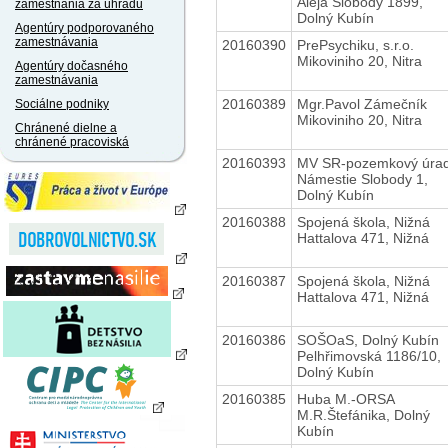
Aleja Slobody 1899,
zamestnania za úhradu
Dolný Kubín
Agentúry podporovaného
zamestnávania
20160390
PrePsychiku, s.r.o.
Mikoviniho 20, Nitra
Agentúry dočasného
zamestnávania
20160389
Mgr.Pavol Zámečník
Sociálne podniky
Mikoviniho 20, Nitra
Chránené dielne a
chránené pracoviská
20160393
MV SR-pozemkový úra
Námestie Slobody 1,
Dolný Kubín
20160388
Spojená škola, Nižná
Hattalova 471, Nižná
20160387
Spojená škola, Nižná
Hattalova 471, Nižná
20160386
SOŠOaS, Dolný Kubín
Pelhřimovská 1186/10,
Dolný Kubín
20160385
Huba M.-ORSA
M.R.Štefánika, Dolný
Kubín