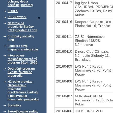
ochrany detí a
20160417
Ing.igor Urban
sociálnej kurately
CSc.URBAN PROJEKC
Zochova 1013/8, Dolný
EURES
Kubín
PES Network
20160416
Kooperatíva poisť., a.s.
Nástroje na
Piaristická 16, Trenčín
prepojenie Európy
(CEF)/Systém EESSI
20160411
ZŠ ŠJ, Námestovo
Európsky sociálny
fond
Slnečná 168/28,
Námestovo
Fond pre azyl,
migráciu a integráciu
20160410
Diners Club CS, s.r.o.
Námestie Slobody 11,
Integrovaný
regionálny operačný
Bratislava
program 2014 - 2020
20160409
LVS Poľný Kesov
Operačný program
Mojmírovská 70, Poľný
Kvalita životného
Kesov
prostredia
20160408
LVS Poľný Kesov
Národné projekty -
Mojmírovská 70, Poľný
Oznámenia o
možnosti
Kesov
predkladania žiadostí
20160407
M.Kostúrik VEGA
o poskytnutie
finančného príspevku
Radlinského 1736, Dol
Kubín
Štatistiky
20160406
JUDr.JURKOVEC
Zverejňovanie zmlúv,