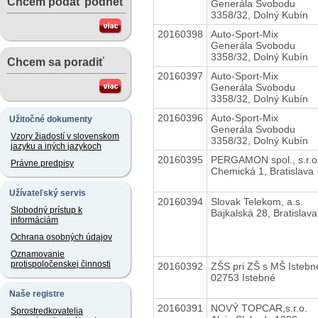
Chcem podať podnet
Generála Svobodu
3358/32, Dolný Kubín
20160398
Auto-Sport-Mix
Generála Svobodu
3358/32, Dolný Kubín
Chcem sa poradiť
20160397
Auto-Sport-Mix
Generála Svobodu
3358/32, Dolný Kubín
20160396
Auto-Sport-Mix
Užitočné dokumenty
Generála Svobodu
Vzory žiadostí v slovenskom
3358/32, Dolný Kubín
jazyku a iných jazykoch
20160395
PERGAMON spol., s.r.o
Právne predpisy
Chemická 1, Bratislava
Užívateľský servis
20160394
Slovak Telekom, a.s.
Slobodný prístup k
Bajkalská 28, Bratislava
informáciám
Ochrana osobných údajov
Oznamovanie
protispoločenskej činnosti
20160392
ZŠS pri ZŠ s MŠ Istebn
02753 Istebné
Naše registre
20160391
NOVÝ TOPCAR,s.r.o.
Sprostredkovatelia