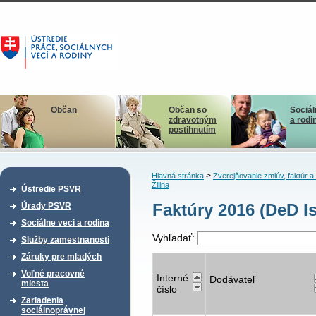
Občan
Občan so
Sociál
zdravotným
a rodi
postihnutím
>
Hlavná stránka
Zverejňovanie zmlúv, faktúr 
Žilina
Ústredie PSVR
Faktúry 2016 (DeD Is
Úrady PSVR
Sociálne veci a rodina
Vyhľadať:
Služby zamestnanosti
Záruky pre mladých
Voľné pracovné
Interné
Dodávateľ
miesta
číslo
Zariadenia
sociálnoprávnej