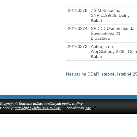
20160375
ZŠ M.Kukučína
SNP 1199/36, Dolný
Kubín
20160374
SPDDD Úsmev ako dar
Ševčenkova 21,
Bratislava
20160373
Autop, s.r.o.
Alej Slobody 2238, Dol
Kubín
Naspäť na CDaR Istebné, Istebné 2
Copyright ©
Ústredie práce, sociálnych vecí a rodiny
Generuje
redakčný systém BUXUS CMS
spoločnosti
ui42
.