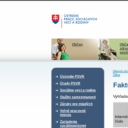
Občan
Obča
zdra
post
Hlavná str
Žilina
Ústredie PSVR
Fakt
Úrady PSVR
Sociálne veci a rodina
Vyhľada
Služby zamestnanosti
Záruky pre mladých
Voľné pracovné
miesta
Interné
číslo
Zariadenia
sociálnoprávnej