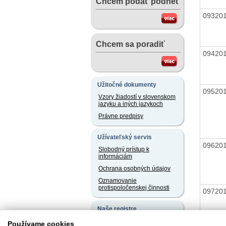
Chcem podať podnet
09320
Chcem sa poradiť
09420
Užitočné dokumenty
09520
Vzory žiadostí v slovenskom
jazyku a iných jazykoch
Právne predpisy
Užívateľský servis
09620
Slobodný prístup k
informáciám
Ochrana osobných údajov
Oznamovanie
protispoločenskej činnosti
09720
Naše registre
09820
Sprostredkovatelia
Používame cookies