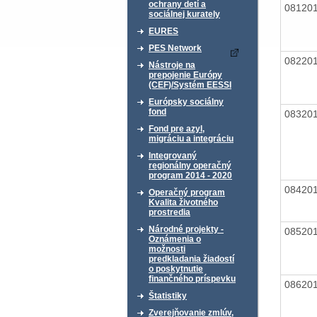
ochrany detí a
08120
sociálnej kurately
EURES
PES Network
08220
Nástroje na
prepojenie Európy
(CEF)/Systém EESSI
Európsky sociálny
fond
08320
Fond pre azyl,
migráciu a integráciu
Integrovaný
regionálny operačný
program 2014 - 2020
08420
Operačný program
Kvalita životného
prostredia
Národné projekty -
08520
Oznámenia o
možnosti
predkladania žiadostí
o poskytnutie
finančného príspevku
08620
Štatistiky
Zverejňovanie zmlúv,