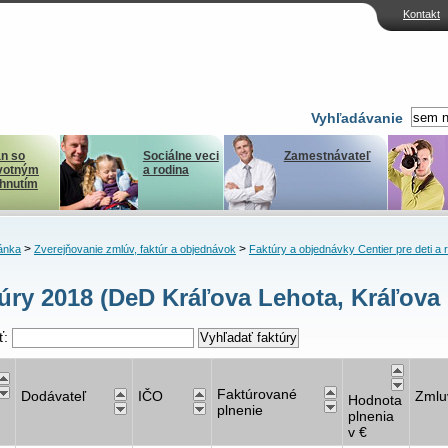
Kontakt
Vyhľadávanie
n so
Sociálne veci
Zamestnávateľ
votným
a rodina
ihnutím
>
>
ánka
Zverejňovanie zmlúv, faktúr a objednávok
Faktúry a objednávky Centier pre deti a 
úry 2018 (DeD Kráľova Lehota, Kráľova 
ť:
Faktúrované
Dodávateľ
IČO
Zmlu
Hodnota
plnenie
plnenia
v €