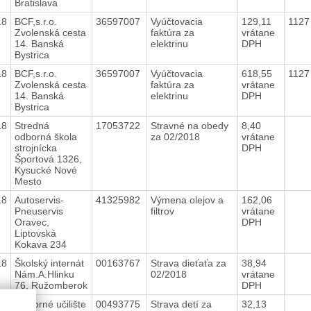
Bratislava
18
BCF,s.r.o.
36597007
Vyúčtovacia
129,11
1127
Zvolenská cesta
faktúra za
vrátane
14. Banská
elektrinu
DPH
Bystrica
18
BCF,s.r.o.
36597007
Vyúčtovacia
618,55
1127
Zvolenská cesta
faktúra za
vrátane
14. Banská
elektrinu
DPH
Bystrica
18
Stredná
17053722
Stravné na obedy
8,40
odborná škola
za 02/2018
vrátane
strojnícka
DPH
Športová 1326,
Kysucké Nové
Mesto
18
Autoservis-
41325982
Výmena olejov a
162,06
Pneuservis
filtrov
vrátane
Oravec,
DPH
Liptovská
Kokava 234
18
Školský internát
00163767
Strava dieťaťa za
38,94
Nám.A.Hlinku
02/2018
vrátane
76, Ružomberok
DPH
18
Odborné učilište
00493775
Strava detí za
32,13