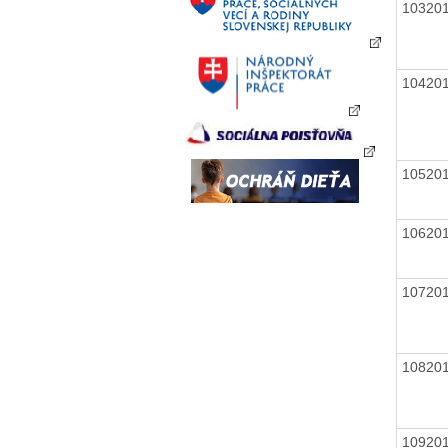
10320
10420
10520
10620
10720
10820
10920