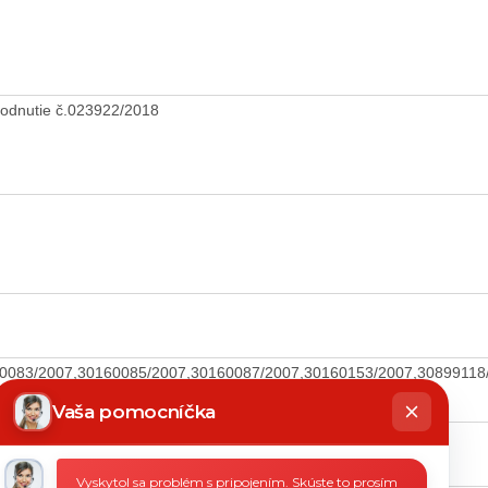
odnutie č.023922/2018
0083/2007,30160085/2007,30160087/2007,30160153/2007,30899118
hatbot
íše
Vaša pomocníčka
/2015
Vyskytol sa problém s pripojením. Skúste to prosím