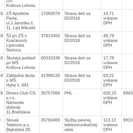
OU
Kráľova Lehota
18
ZŠ Apoštola
17060079
Strava detí za
10,71
Pavla,
02/2018
vrátane
ul.J.Janošku č.
DPH
11, Lipt.Mikuláš
18
ŠJ pri ZŠ v
37813455
Strava detí za
48,79
Kvačanoch
02/2018
vrátane
Liptovská
DPH
Sielnica
18
Školská jedáleň
00315338
Strava detí za
17,78
pri MŠ
02/2018
vrátane
Kráľova Lehota
DPH
18
Základná škola
42388139
Strava detí za
63,21
s MŠ,
03/2018
vrátane
Hybe č. 691
DPH
18
Diners Club CS,
35757086
PHL
620,15
8943
s.r.o.
vrátane
Námestie
DPH
slobody
11,Bratislava
8
Slovak
35763469
Služby pevnej
113,12
9910
Telekom,a.s.
telekomunikačnej
vrátane
Bajkalská 28,
siete
DPH