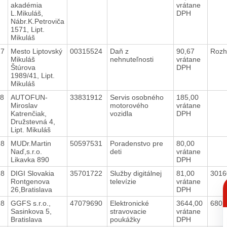
akadémia
vrátane
L.Mikuláš,
DPH
Nábr.K.Petroviča
1571, Lipt.
Mikuláš
17
Mesto Liptovský
00315524
Daň z
90,67
Rozh
Mikuláš
nehnuteľnosti
vrátane
Štúrova
DPH
1989/41, Lipt.
Mikuláš
18
AUTOFUN-
33831912
Servis osobného
185,00
Miroslav
motorového
vrátane
Katrenčiak,
vozidla
DPH
Družstevná 4,
Lipt. Mikuláš
18
MUDr.Martin
50597531
Poradenstvo pre
80,00
Naď,s.r.o.
deti
vrátane
Likavka 890
DPH
18
DIGI Slovakia
35701722
Služby digitálnej
81,00
3016
C
Rontgenova
televízie
vrátane
p
26,Bratislava
DPH
18
GGFS s.r.o.,
47079690
Elektronické
3644,00
6801
Sasinkova 5,
stravovacie
vrátane
Bratislava
poukážky
DPH