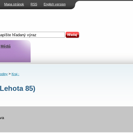
Mapa stránok
RSS
English version
Médiá
>
rodiny
Kraj -
Lehota 85)
va