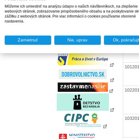
zamestnania za úhradu
Môžeme ich umiestniť na analýzu údajov o našich návštevníkoch, na zlepšenie
Agentúry podporovaného
webových stránok, zobrazovanie prispôsobeného obsahu a na poskytovanie sk
zamestnávania
zážitku z webových stránok. Pre viac informácií o cookies používame otvorené
09920
Agentúry dočasného
nastavenia.
zamestnávania
Sociálne podniky
Chránené dielne a
Zamietnuť
Nie, uprav
Ok, pokračuj
10020
chránené pracoviská
10120
10220
10320