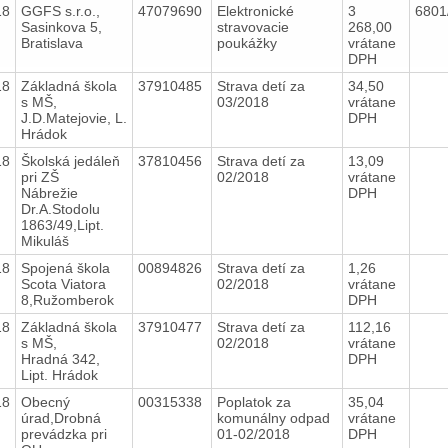
18
GGFS s.r.o.,
47079690
Elektronické
3
6801
Sasinkova 5,
stravovacie
268,00
Bratislava
poukážky
vrátane
DPH
18
Základná škola
37910485
Strava detí za
34,50
s MŠ,
03/2018
vrátane
J.D.Matejovie, L.
DPH
Hrádok
18
Školská jedáleň
37810456
Strava detí za
13,09
pri ZŠ
02/2018
vrátane
Nábrežie
DPH
Dr.A.Stodolu
1863/49,Lipt.
Mikuláš
18
Spojená škola
00894826
Strava detí za
1,26
Scota Viatora
02/2018
vrátane
8,Ružomberok
DPH
18
Základná škola
37910477
Strava detí za
112,16
s MŠ,
02/2018
vrátane
Hradná 342,
DPH
Lipt. Hrádok
18
Obecný
00315338
Poplatok za
35,04
úrad,Drobná
komunálny odpad
vrátane
prevádzka pri
01-02/2018
DPH