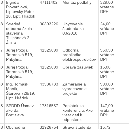
18
Ingrida
47111402
Montáž podlahy
329,00
Piovarčiová,
vrátane
Liptovský Peter
DPH
10, Lipt. Hrádok
18
Stredná
00893226
Ubytovanie
24,00
odborná škola
študenta za
vrátane
stavebná
03/2018
DPH
Tulipánová 2,
Žilina
17
Juraj Požgai
41325699
Odborná
560,50
Tatranská 519,
prehliadka
vrátane
Pribylina
elektrospotrebičov
DPH
18
Juraj Požgai
41325699
Oprava zásuviek
15,00
Tatranská 519,
vrátane
Pribylina
DPH
18
Ing. Tomášk
43936733
Zameranie a
999,00
Maník,
vypracovanie
vrátane
Štúrova 728/19,
projektu
DPH
Lipt. Hrádok
18
SPDDD Úsmev
17316537
Poplatok za
147,00
ako dar
konferenciu: Ako
vrátane
Bratislava
viesť deti k
DPH
odpusteniu
18
Obchodná
31926754
Strava študenta
15,72