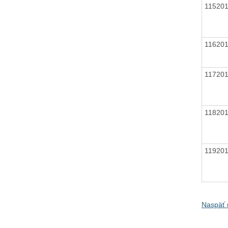
11520
11620
11720
11820
11920
Naspäť 