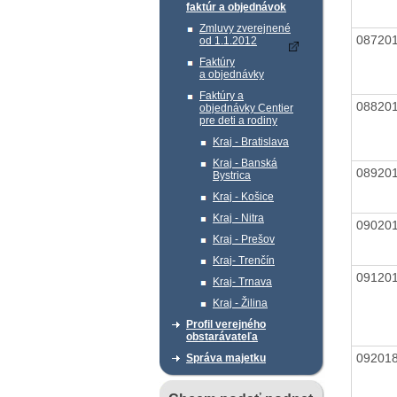
faktúr a objednávok
Zmluvy zverejnené
08720
od 1.1.2012
Faktúry
a objednávky
Faktúry a
08820
objednávky Centier
pre deti a rodiny
Kraj - Bratislava
Kraj - Banská
08920
Bystrica
Kraj - Košice
Kraj - Nitra
09020
Kraj - Prešov
Kraj- Trenčín
09120
Kraj- Trnava
Kraj - Žilina
Profil verejného
obstarávateľa
09201
Správa majetku