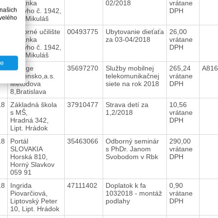
Ul.Janka
02/2018
vrátane
 našich
Alexyho č. 1942,
DPH
velého
Lipt. Mikuláš
18
Odborné učilište
00493775
Ubytovanie dieťaťa
26,00
Ul.Janka
za 03-04/2018
vrátane
Alexyho č. 1942,
DPH
Lipt. Mikuláš
te
18
Orange
35697270
Služby mobilnej
265,24
A816
Slovensko,a.s.
telekomunikačnej
vrátane
Metodova
siete na rok 2018
DPH
8,Bratislava
18
Základná škola
37910477
Strava detí za
10,56
s MŠ,
1,2/2018
vrátane
Hradná 342,
DPH
Lipt. Hrádok
18
Portál
35463066
Odborný seminár
290,00
SLOVAKIA
s PhDr. Janom
vrátane
Horská 810,
Svobodom v Rbk
DPH
Horný Slavkov
059 91
18
Ingrida
47111402
Doplatok k fa
0,90
Piovarčiová,
1032018 - montáž
vrátane
Liptovský Peter
podlahy
DPH
10, Lipt. Hrádok