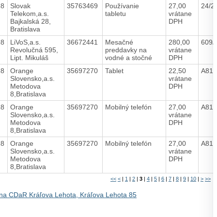
18
Slovak
35763469
Používanie
27,00
24/2
Telekom,a.s.
tabletu
vrátane
Bajkalská 28,
DPH
Bratislava
18
LiVoS,a.s.
36672441
Mesačné
280,00
609/
Revolučná 595,
preddavky na
vrátane
Lipt. Mikuláš
vodné a stočné
DPH
18
Orange
35697270
Tablet
22,50
A816
Slovensko,a.s.
vrátane
Metodova
DPH
8,Bratislava
18
Orange
35697270
Mobilný telefón
27,00
A816
Slovensko,a.s.
vrátane
Metodova
DPH
8,Bratislava
18
Orange
35697270
Mobilný telefón
27,00
A816
Slovensko,a.s.
vrátane
Metodova
DPH
8,Bratislava
<<
<
|
1
|
2
|
3
|
4
|
5
|
6
|
7
|
8
|
9
|
10
|
>
>>
na CDaR Kráľova Lehota, Kráľova Lehota 85