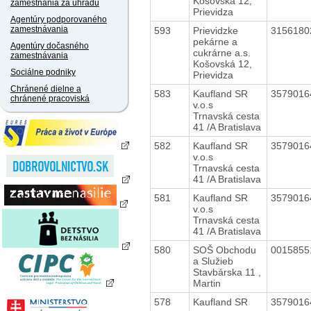
Košovská 12,
zamestnania za úhradu
Prievidza
Agentúry podporovaného
zamestnávania
593
Prievidzke
315618
pekárne a
Agentúry dočasného
cukrárne a.s.
zamestnávania
Košovská 12,
Sociálne podniky
Prievidza
Chránené dielne a
583
Kaufland SR
357901
chránené pracoviská
v.o.s
Trnavská cesta
41 /A Bratislava
582
Kaufland SR
357901
v.o.s
Trnavská cesta
41 /A Bratislava
581
Kaufland SR
357901
v.o.s
Trnavská cesta
41 /A Bratislava
580
SOŠ Obchodu
001585
a Služieb
Stavbárska 11 ,
Martin
578
Kaufland SR
357901