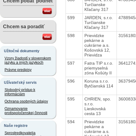
Chcem podať podnet
Turčianske
Kľačany 317
599
JARDEN, s.r.o.
478894
Turčianske
Chcem sa poradiť
Kľačany 317
598
Prievidzke
315618
pekárne a
cukrárne a.s.
Košovská 12,
Užitočné dokumenty
Prievidza
Vzory žiadostí v slovenskom
jazyku a iných jazykoch
597
Fatra TIP s.r.o.
364127
priemyselná
Právne predpisy
zóna Košúty II
596
Koruna s.r.o.
363794
Užívateľský servis
Bytčianská 114
Slobodný prístup k
informáciám
595
CHRIEN, spo.
360083
Ochrana osobných údajov
s.r.o.
Lieskovská
Oznamovanie
protispoločenskej činnosti
cesta 13
594
Prievidzke
315618
Naše registre
pekárne a
cukrárne a.s.
Sprostredkovatelia