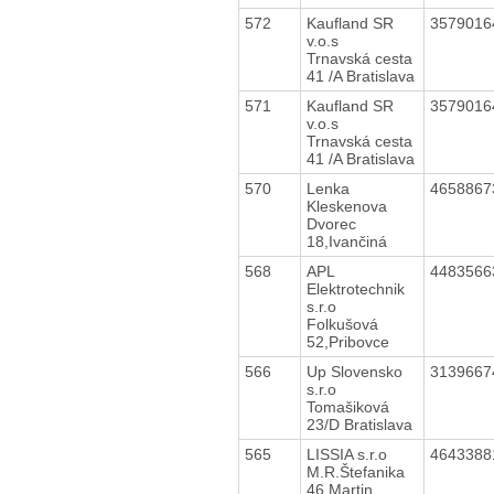
572
Kaufland SR
357901
v.o.s
Trnavská cesta
41 /A Bratislava
571
Kaufland SR
357901
v.o.s
Trnavská cesta
41 /A Bratislava
570
Lenka
465886
Kleskenova
Dvorec
18,Ivančiná
568
APL
448356
Elektrotechnik
s.r.o
Folkušová
52,Pribovce
566
Up Slovensko
313966
s.r.o
Tomašiková
23/D Bratislava
565
LISSIA s.r.o
464338
M.R.Štefanika
46,Martin