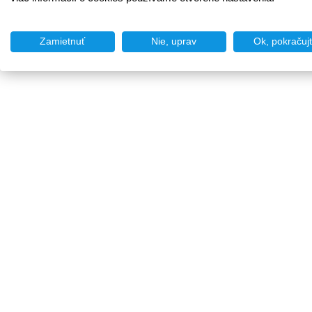
Zamietnuť
Nie, uprav
Ok, pokračuj