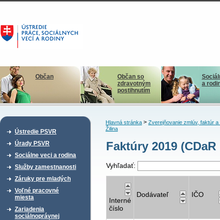
Občan
Občan so
Sociál
zdravotným
a rodi
postihnutím
>
Hlavná stránka
Zverejňovanie zmlúv, faktúr 
Žilina
Ústredie PSVR
Faktúry 2019 (CDaR 
Úrady PSVR
Sociálne veci a rodina
Vyhľadať:
Služby zamestnanosti
Záruky pre mladých
Voľné pracovné
Dodávateľ
IČO
miesta
Interné
číslo
Zariadenia
sociálnoprávnej