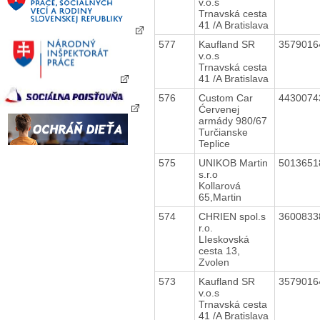
v.o.s
Trnavská cesta
41 /A Bratislava
577
Kaufland SR
357901
v.o.s
Trnavská cesta
41 /A Bratislava
576
Custom Car
443007
Ćervenej
armády 980/67
Turčianske
Teplice
575
UNIKOB Martin
501365
s.r.o
Kollarová
65,Martin
574
CHRIEN spol.s
360083
r.o.
LIeskovská
cesta 13,
Zvolen
573
Kaufland SR
357901
v.o.s
Trnavská cesta
41 /A Bratislava