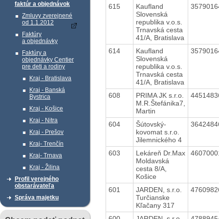
faktúr a objednávok
615
Kaufland
357901
Slovenská
Zmluvy zverejnené
republika v.o.s.
od 1.1.2012
Trnavská cesta
Faktúry
41/A, Bratislava
a objednávky
614
Kaufland
357901
Faktúry a
Slovenská
objednávky Centier
republika v.o.s.
pre deti a rodiny
Trnavská cesta
Kraj - Bratislava
41/A, Bratislava
Kraj - Banská
608
PRIMA JK s.r.o.
445148
Bystrica
M.R.Štefánika7,
Kraj - Košice
Martin
Kraj - Nitra
604
Šútovský-
364248
kovomat s.r.o.
Kraj - Prešov
Jilemnického 4
Kraj- Trenčín
603
Lekáreň Dr.Max
460700
Kraj- Trnava
Moldavská
Kraj - Žilina
cesta 8/A,
Košice
Profil verejného
obstarávateľa
601
JARDEN, s.r.o.
476098
Turčianske
Správa majetku
Kľačany 317
600
JARDEN, s.r.o.
478894