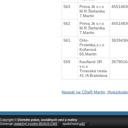
563
Prima Jk s.r.o
455148
M.R.Štefanika
7,Martin
562
Prima Jk s.r.o
455148
M.R.Štefanika
7,Martin
561
Orto-
363943
Protetika,s.r.o
Kollarová
65,Martin
559
Kaufland SR
357901
v.o.s
Trnavská cesta
41 /A Bratislava
Naspäť na CDaR Martin, Hviezdosla
Copyright ©
Ústredie práce, sociálnych vecí a rodiny
Generuje
redakčný systém BUXUS CMS
spoločnosti
ui42
.