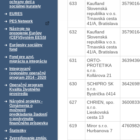
ochrany detí a
633
Kaufland
357901
sociálnej kurately
Slovenská
republika v.o.s.
EURES
Trnavská cesta
PES Network
41/A, Bratislava
Nástroje na
632
Kaufland
357901
prepojenie Európy
Slovenská
(CEF)/Systém EESSI
republika v.o.s.
Európsky sociálny
Trnavská cesta
fond
41/A, Bratislava
Fond pre azyl,
631
ORTO-
363943
migráciu a integráciu
PROTETIKA
Integrovaný
s.r.o.
regionálny operačný
Kollárova 21
program 2014 - 2020
630
SCHIPRO SK
364269
Operačný program
s.r.o.
Kvalita životného
Bystrička č414
prostredia
Národné projekty -
627
CHRIEN, spo.
360083
Oznámenia o
s.r.o.
možnosti
Lieskovská
predkladania žiadostí
cesta 13
o poskytnutie
finančného príspevku
619
Miror s.r.o.
476098
Hurbanova 7
Štatistiky
Zverejňovanie zmlúv,