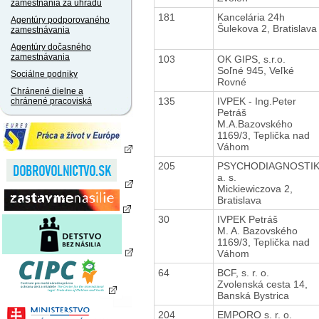
zamestnania za úhradu
181
Kancelária 24h
Agentúry podporovaného
Šulekova 2, Bratislava
zamestnávania
Agentúry dočasného
zamestnávania
103
OK GIPS, s.r.o.
Soľné 945, Veľké
Sociálne podniky
Rovné
Chránené dielne a
135
IVPEK - Ing.Peter
chránené pracoviská
Petráš
M.A.Bazovského
1169/3, Teplička nad
Váhom
205
PSYCHODIAGNOSTI
a. s.
Mickiewiczova 2,
Bratislava
30
IVPEK Petráš
M. A. Bazovského
1169/3, Teplička nad
Váhom
64
BCF, s. r. o.
Zvolenská cesta 14,
Banská Bystrica
204
EMPORO s. r. o.