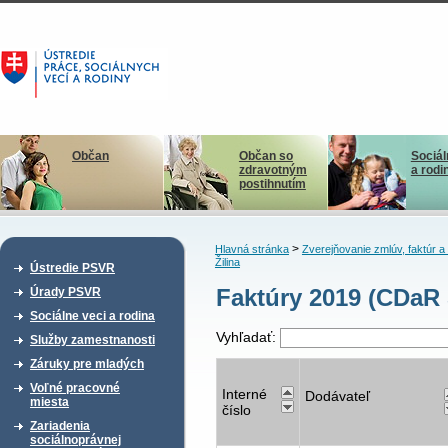
Občan
Občan so
Sociál
zdravotným
a rodi
postihnutím
>
Hlavná stránka
Zverejňovanie zmlúv, faktúr 
Žilina
Ústredie PSVR
Faktúry 2019 (CDaR
Úrady PSVR
Sociálne veci a rodina
Vyhľadať:
Služby zamestnanosti
Záruky pre mladých
Voľné pracovné
Interné
Dodávateľ
miesta
číslo
Zariadenia
sociálnoprávnej