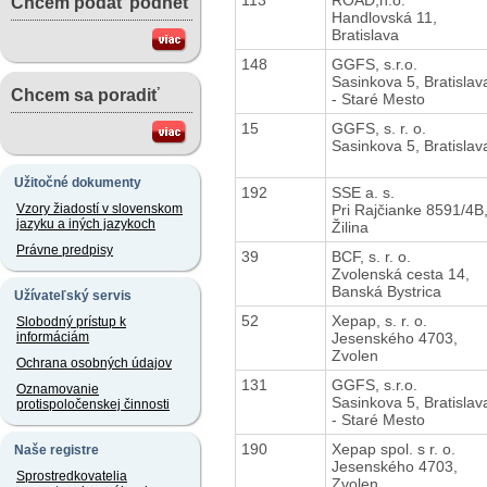
Chcem podať podnet
Handlovská 11,
Bratislava
148
GGFS, s.r.o.
Sasinkova 5, Bratislav
Chcem sa poradiť
- Staré Mesto
15
GGFS, s. r. o.
Sasinkova 5, Bratislav
Užitočné dokumenty
192
SSE a. s.
Pri Rajčianke 8591/4B
Vzory žiadostí v slovenskom
jazyku a iných jazykoch
Žilina
Právne predpisy
39
BCF, s. r. o.
Zvolenská cesta 14,
Banská Bystrica
Užívateľský servis
52
Xepap, s. r. o.
Slobodný prístup k
Jesenského 4703,
informáciám
Zvolen
Ochrana osobných údajov
131
GGFS, s.r.o.
Oznamovanie
Sasinkova 5, Bratislav
protispoločenskej činnosti
- Staré Mesto
190
Xepap spol. s r. o.
Naše registre
Jesenského 4703,
Sprostredkovatelia
Zvolen