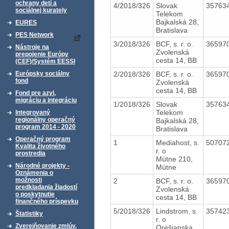
ochrany detí a
4/2018/326
Slovak
35763
sociálnej kurately
Telekom
Bajkalská 28,
EURES
Bratislava
PES Network
3/2018/326
BCF, s. r. o.
36597
Nástroje na
Zvolenská
prepojenie Európy
cesta 14, BB
(CEF)/Systém EESSI
2/2018/326
BCF, s. r. o.
36597
Európsky sociálny
fond
Zvolenská
cesta 14, BB
Fond pre azyl,
migráciu a integráciu
1/2018/326
Slovak
35763
Telekom
Integrovaný
regionálny operačný
Bajkalská 28,
program 2014 - 2020
Bratislava
Operačný program
1
Mediahost, s.
50707
Kvalita životného
r. o
prostredia
Mútne 210,
Národné projekty -
Mútne
Oznámenia o
možnosti
2
BCF, s. r. o.
36597
predkladania žiadostí
Zvolenská
o poskytnutie
cesta 14, BB
finančného príspevku
5/2018/326
Lindstrom, s.
35742
Štatistiky
r. o
Zverejňovanie zmlúv,
Orešianska