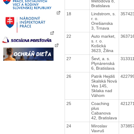
Metodova 8,
Bratislava
18
Lindstrom, s.
35742
r. o.
Orešianska
3, Trnava
22
Auto market,
36371
s. r. o.
Košická
3623, Žilina
27
Ševt, a. s.
31331
Plynárenská
6, Bratislava
26
Patrik Hejdiš
42279
Skalská Nová
Ves 145,
Sklaka nad
Váhom
25
Coaching
42127
plus
Cabanova
42, Bratislava
24
Miroslav
37385
Vavruš