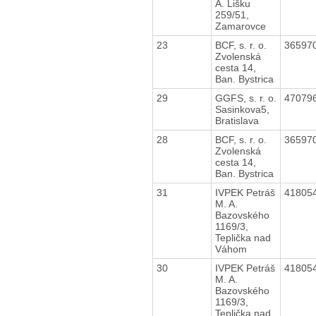
A. Lišku
259/51,
Zamarovce
23
BCF, s. r. o.
36597
Zvolenská
cesta 14,
Ban. Bystrica
29
GGFS, s. r. o.
47079
Sasinkova5,
Bratislava
28
BCF, s. r. o.
36597
Zvolenská
cesta 14,
Ban. Bystrica
31
IVPEK Petráš
41805
M. A.
Bazovského
1169/3,
Teplička nad
Váhom
30
IVPEK Petráš
41805
M. A.
Bazovského
1169/3,
Teplička nad