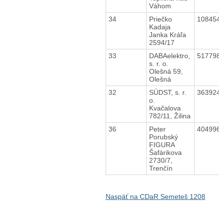
Váhom
34
Priečko
10845
Kadaja
Janka Kráľa
2594/17
33
DABAelektro,
51779
s. r. o.
Olešná 59,
Olešná
32
SÚDST, s. r.
36392
o.
Kvačalova
782/11, Žilina
36
Peter
40499
Porubský
FIGURA
Šafárikova
2730/7,
Trenčín
Naspäť na CDaR Semeteš 1208