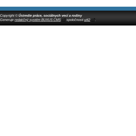
Copyright ©
Ústredie práce, sociálnych vecí a rodiny
Generuje
redakčný systém BUXUS CMS
spoločnosti
ui42
.