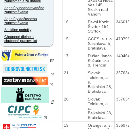
Skalská Nová
zamestnania za úhradu
Ves 145,
Agentúry podporovaného
Skalka nad
zamestnávania
Váhom
Agentúry dočasného
16
Pavol Kozic
34601
zamestnávania
Štvrtok 154,
Sociálne podniky
Štvrtok
Chránené dielne a
15
GGFS, s. r. o.
47079
chránené pracoviská
Sasinkova 5,
Bratislava
17
Dušan Jančo
14046
Kožušnícka
8, Trenčín
21
Slovak
35763
Telekom, a.
s.
Bajkalská 28,
Bratislava
20
Slovak
35763
Telekom, a.
s.
Bajkalská 28,
Bratislava
19
Orange, a. s.
35697