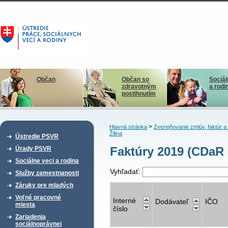
Občan
Občan so
Sociál
zdravotným
a rodi
postihnutím
>
Hlavná stránka
Zverejňovanie zmlúv, faktúr 
Žilina
Ústredie PSVR
Faktúry 2019 (CDaR
Úrady PSVR
Sociálne veci a rodina
Vyhľadať:
Služby zamestnanosti
Záruky pre mladých
Voľné pracovné
Interné
Dodávateľ
IČO
miesta
číslo
Zariadenia
sociálnoprávnej