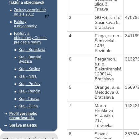
faktúr a objednávok
ulica 3,
Trnava
Zmluvy zverejnené
od 1.1.2012
3
GGFS, s. r. o.
47079
Faktúry
Sasinkova 5,
a objednávky
Bratislava
Faktúry a
4
Flaga, s. r. o.
34116
objednávky Centier
Šenkvická
pre deti a rodiny
14/R,
Kraj - Bratislava
Pezinok
Kraj - Banská
6
Pergamon,
31327
Bystrica
s.r. o.
Elektrárenská
Kraj - Košice
12901/4,
Kraj - Nitra
Bratislava
Kraj - Prešov
5
Orange, a. s.
35697
Kraj- Trenčín
Metodova 8,
Bratislava
Kraj- Trnava
7
Marta
14242
Kraj - Žilina
Hrušková
Profil verejného
R. Jašíka
obstarávateľa
217,
Turzovka
Správa majetku
8
Slovak
35763
Telekom