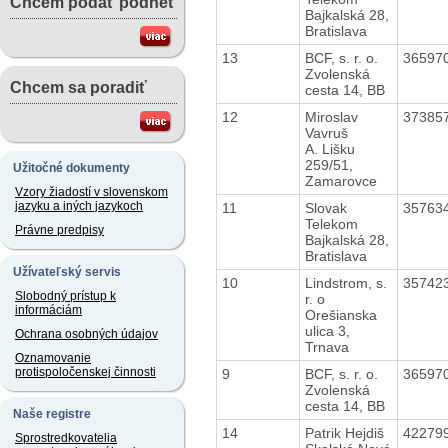
Chcem podať podnet
Bajkalská 28,
Bratislava
13
BCF, s. r. o.
36597
Zvolenská
Chcem sa poradiť
cesta 14, BB
12
Miroslav
37385
Vavruš
A. Lišku
259/51,
Užitočné dokumenty
Zamarovce
Vzory žiadostí v slovenskom
jazyku a iných jazykoch
11
Slovak
35763
Telekom
Právne predpisy
Bajkalská 28,
Bratislava
Užívateľský servis
10
Lindstrom, s.
35742
Slobodný prístup k
r. o
informáciám
Orešianska
ulica 3,
Ochrana osobných údajov
Trnava
Oznamovanie
protispoločenskej činnosti
9
BCF, s. r. o.
36597
Zvolenská
cesta 14, BB
Naše registre
14
Patrik Hejdiš
42279
Sprostredkovatelia