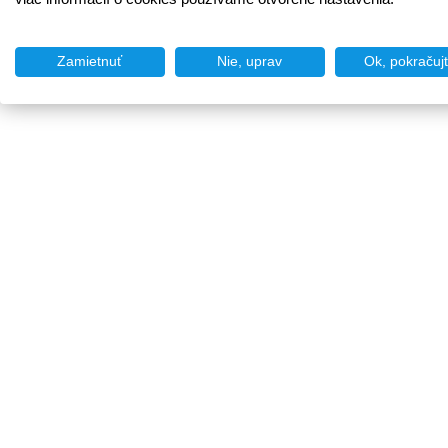
Zamietnuť
Nie, uprav
Ok, pokračuj