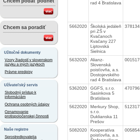
Chcem podať podnet
rad 4 Bratislava
5662020
Školská jedáleň
37813
Chcem sa poradiť
pri ZŠ v
Kvačanoch
Kvačany 227
Liptovská
Sielnica
Užitočné dokumenty
5632020
Alianz-
00151
Vzory žiadostí v slovenskom
Slovenská
jazyku a iných jazykoch
poisťovňa, a.s.
Právne predpisy
Dostojevského
rad 4 Bratislava
Užívateľský servis
5362020
GGFS, s.r.o.
47079
Slobodný prístup k
Sasinkova 5
informáciám
Bratislava
Ochrana osobných údajov
5622020
Merkury Shop,
51231
s.r.o.
Oznamovanie
Duklianska 11
protispoločenskej činnosti
Prešov
Naše registre
5082020
Kooperatíva
00585
poisťovňa, a.s.
Sprostredkovatelia
Štefanovičova