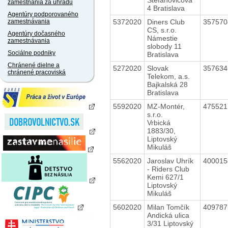
zamestnania za úhradu
4 Bratislava
Agentúry podporovaného
5372020
Diners Club
35757
zamestnávania
CS, s.r.o.
Agentúry dočasného
Námestie
zamestnávania
slobody 11
Sociálne podniky
Bratislava
Chránené dielne a
5272020
Slovak
35763
chránené pracoviská
Telekom, a.s.
Bajkalská 28
Bratislava
5592020
MZ-Montér,
47552
s.r.o.
Vrbická
1883/30,
Liptovský
Mikuláš
5562020
Jaroslav Uhrík
40001
- Riders Club
Kemi 627/1
Liptovský
Mikuláš
5602020
Milan Tomčík
40978
Andická ulica
3/31 Liptovský