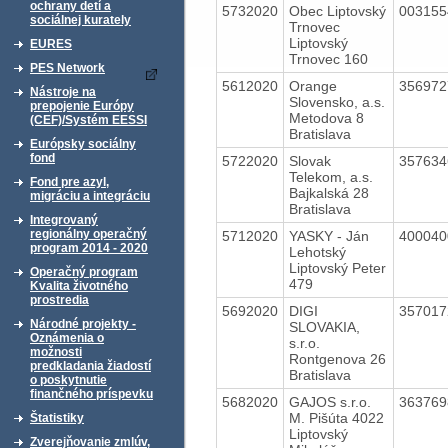
ochrany detí a
5732020
Obec Liptovský
00315
sociálnej kurately
Trnovec
Liptovský
EURES
Trnovec 160
PES Network
5612020
Orange
35697
Nástroje na
Slovensko, a.s.
prepojenie Európy
Metodova 8
(CEF)/Systém EESSI
Bratislava
Európsky sociálny
fond
5722020
Slovak
35763
Telekom, a.s.
Fond pre azyl,
Bajkalská 28
migráciu a integráciu
Bratislava
Integrovaný
regionálny operačný
5712020
YASKY - Ján
40004
program 2014 - 2020
Lehotský
Liptovský Peter
Operačný program
479
Kvalita životného
prostredia
5692020
DIGI
35701
Národné projekty -
SLOVAKIA,
Oznámenia o
s.r.o.
možnosti
Rontgenova 26
predkladania žiadostí
Bratislava
o poskytnutie
finančného príspevku
5682020
GAJOS s.r.o.
36376
M. Pišúta 4022
Štatistiky
Liptovský
Zverejňovanie zmlúv,