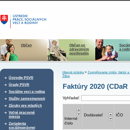
Občan
Občan so
Sociál
zdravotným
a rodi
postihnutím
>
Hlavná stránka
Zverejňovanie zmlúv, faktúr 
Žilina
Ústredie PSVR
Faktúry 2020 (CDaR 
Úrady PSVR
Sociálne veci a rodina
Vyhľadať:
Služby zamestnanosti
Záruky pre mladých
Voľné pracovné
Dodávateľ
IČO
miesta
Interné
číslo
Zariadenia
sociálnoprávnej