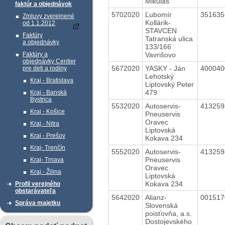
Mikuláš
faktúr a objednávok
5702020
Ľubomír
35163
Zmluvy zverejnené
Kollárik-
od 1.1.2012
STAVCEN
Faktúry
Tatranská ulica
a objednávky
133/166
Vavrišovo
Faktúry a
objednávky Centier
5672020
YASKY - Ján
40004
pre deti a rodiny
Lehotský
Kraj - Bratislava
Liptovský Peter
479
Kraj - Banská
Bystrica
5532020
Autoservis-
41325
Kraj - Košice
Pneuservis
Oravec
Kraj - Nitra
Liptovská
Kraj - Prešov
Kokava 234
Kraj- Trenčín
5552020
Autoservis-
41325
Pneuservis
Kraj- Trnava
Oravec
Kraj - Žilina
Liptovská
Kokava 234
Profil verejného
obstarávateľa
5642020
Alianz-
00151
Správa majetku
Slovenská
poisťovňa, a.s.
Dostojevského