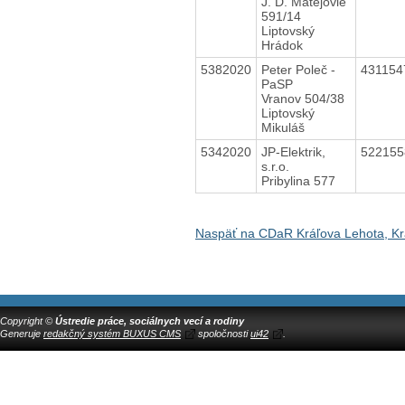
J. D. Matejovie
591/14
Liptovský
Hrádok
5382020
Peter Poleč -
43115
PaSP
Vranov 504/38
Liptovský
Mikuláš
5342020
JP-Elektrik,
52215
s.r.o.
Pribylina 577
Naspäť na CDaR Kráľova Lehota, Kr
Copyright ©
Ústredie práce, sociálnych vecí a rodiny
Generuje
redakčný systém BUXUS CMS
spoločnosti
ui42
.