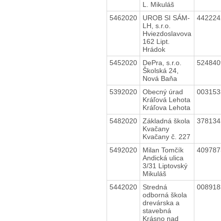
L. Mikuláš
5462020
UROB SI SÁM-
44222
LH, s.r.o.
Hviezdoslavova
162 Lipt.
Hrádok
5452020
DePra, s.r.o.
52484
Školská 24,
Nová Baňa
5392020
Obecný úrad
00315
Kráľová Lehota
Kráľova Lehota
5482020
Základná škola
37813
Kvačany
Kvačany č. 227
5492020
Milan Tomčík
40978
Andická ulica
3/31 Liptovský
Mikuláš
5442020
Stredná
00891
odborná škola
drevárska a
stavebná
Krásno nad