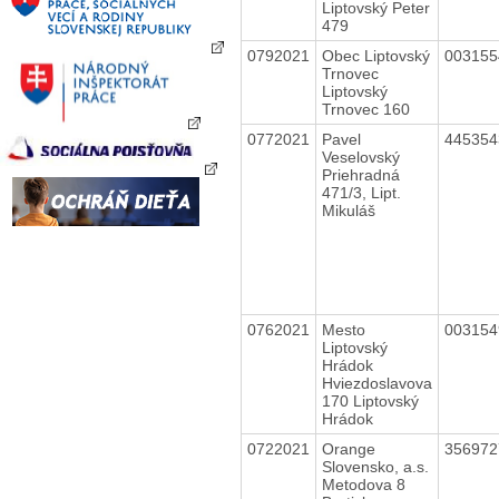
Liptovský Peter
479
0792021
Obec Liptovský
00315
Trnovec
Liptovský
Trnovec 160
0772021
Pavel
44535
Veselovský
Priehradná
471/3, Lipt.
Mikuláš
0762021
Mesto
00315
Liptovský
Hrádok
Hviezdoslavova
170 Liptovský
Hrádok
0722021
Orange
35697
Slovensko, a.s.
Metodova 8