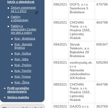
faktúr a objednávok
0962021
GGFS, s.r.o.
47079
Zmluvy zverejnené
Sasinkova 5
od 1.1.2012
Bratislava
Faktúry
a objednávky
0952021
CHOVAN
46479
Trans, s.r.o.
Faktúry a
objednávky Centier
Hradná 1555,
pre deti a rodiny
Liptovský
Hrádok
Kraj - Bratislava
0942021
Slovak
00634
Kraj - Banská
Bystrica
Telekom, a.s.
Bajkalská 28
Kraj - Košice
Bratislava
Kraj - Nitra
0932021
osobnyudaj.sk,
50528
Kraj - Prešov
s.r.o.
Námestie
Kraj- Trenčín
osloboditeľov
Kraj- Trnava
3/A Košice
Kraj - Žilina
0892021
CHOVAN
46479
Trans, s.r.o.
Profil verejného
obstarávateľa
Hradná 1555,
Liptovský
Správa majetku
Hrádok
0922021
GAJOS s.r.o.
36376