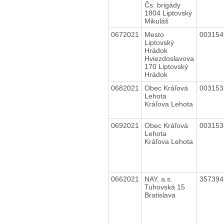
Čs. brigády
1804 Liptovský
Mikuláš
0672021
Mesto
00315
Liptovský
Hrádok
Hviezdoslavova
170 Liptovský
Hrádok
0682021
Obec Kráľová
00315
Lehota
Kráľova Lehota
0692021
Obec Kráľová
00315
Lehota
Kráľova Lehota
0662021
NAY, a.s.
35739
Tuhovská 15
Bratislava