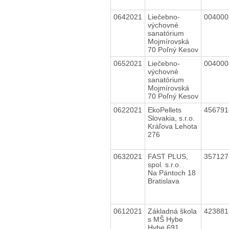
0642021
Liečebno-
00400
výchovné
sanatórium
Mojmírovská
70 Poľný Kesov
0652021
Liečebno-
00400
výchovné
sanatórium
Mojmírovská
70 Poľný Kesov
0622021
EkoPellets
45679
Slovakia, s.r.o.
Kráľova Lehota
276
0632021
FAST PLUS,
35712
spol. s.r.o.
Na Pántoch 18
Bratislava
0612021
Základná škola
42388
s MŠ Hybe
Hybe 691