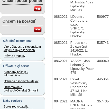
Chcem podať podnet
M. Pišúta 4022
Liptovský
Mikuláš
0882021
LDcentrum
50097
Computers,
Chcem sa poradiť
s.r.o.
SNP 171
Liptovský
Hrádok
Užitočné dokumenty
0852021
Pneus s.r.o.
53574
Železničná
Vzory žiadostí v slovenskom
1416/22, L.
jazyku a iných jazykoch
Hrádok
Právne predpisy
0862021
YASKY - Ján
40004
Lehotský
Užívateľský servis
Liptovský Peter
Slobodný prístup k
479
informáciám
0872021
Pavel
44535
Ochrana osobných údajov
Veselovský
Priehradná
Oznamovanie
471/3, Lipt.
protispoločenskej činnosti
Mikuláš
Naše registre
0842021
MAGNA
35743
ENERGIA, a.s.
Sprostredkovatelia
Nitrianska