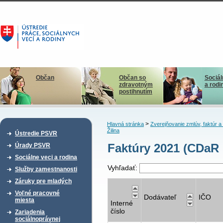
Občan
Občan so
Sociál
zdravotným
a rodi
postihnutím
>
Hlavná stránka
Zverejňovanie zmlúv, faktúr 
Žilina
Ústredie PSVR
Faktúry 2021 (CDaR 
Úrady PSVR
Sociálne veci a rodina
Vyhľadať:
Služby zamestnanosti
Záruky pre mladých
Voľné pracovné
Dodávateľ
IČO
miesta
Interné
číslo
Zariadenia
sociálnoprávnej