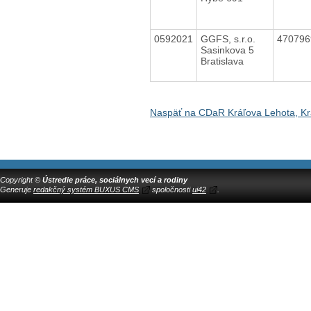
0592021
GGFS, s.r.o.
47079
Sasinkova 5
Bratislava
Naspäť na CDaR Kráľova Lehota, Kr
Copyright ©
Ústredie práce, sociálnych vecí a rodiny
Generuje
redakčný systém BUXUS CMS
spoločnosti
ui42
.