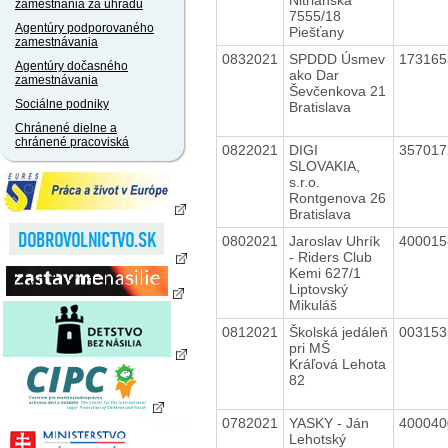
zamestnania za úhradu
7555/18
Agentúry podporovaného
Piešťany
zamestnávania
0832021
SPDDD Úsmev
17316
Agentúry dočasného
ako Dar
zamestnávania
Ševčenkova 21
Sociálne podniky
Bratislava
Chránené dielne a
chránené pracoviská
0822021
DIGI
35701
SLOVAKIA,
s.r.o.
Rontgenova 26
Bratislava
0802021
Jaroslav Uhrík
40001
- Riders Club
Kemi 627/1
Liptovský
Mikuláš
0812021
Školská jedáleň
00315
pri MŠ
Kráľová Lehota
82
0782021
YASKY - Ján
40004
Lehotský