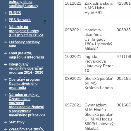
ochrany detí a
1012021
Základná škola
42388
sociálnej kurately
s MŠ Hybe
Hybe 691
EURES
PES Network
Nástroje na
0982021
Hotelová
00893
prepojenie Európy
akadémia
(CEF)/Systém EESSI
Čs. brigády
Európsky sociálny
1804 Liptovský
fond
Mikuláš
Fond pre azyl,
1002021
Ingrida
47111
migráciu a integráciu
Piovarčiová
Integrovaný
Liptovský Peter
regionálny operačný
10
program 2014 - 2020
0992021
Školská jedáleň
00315
Operačný program
pri MŠ
Kvalita životného
Kráľova Lehota
prostredia
Národné projekty -
Oznámenia o
možnosti
0972021
Gymnázium
00160
predkladania žiadostí
M.M.Hodžu
o poskytnutie
Školská jedáleň
finančného príspevku
Ul. M.M.Hodžu
Štatistiky
860/9 Liptovský
Mikuláš
Zverejňovanie zmlúv,