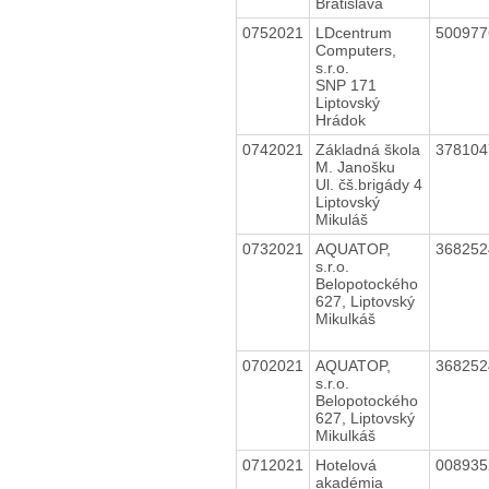
Bratislava
0752021
LDcentrum
50097
Computers,
s.r.o.
SNP 171
Liptovský
Hrádok
0742021
Základná škola
37810
M. Janošku
Ul. čš.brigády 4
Liptovský
Mikuláš
0732021
AQUATOP,
36825
s.r.o.
Belopotockého
627, Liptovský
Mikulkáš
0702021
AQUATOP,
36825
s.r.o.
Belopotockého
627, Liptovský
Mikulkáš
0712021
Hotelová
00893
akadémia