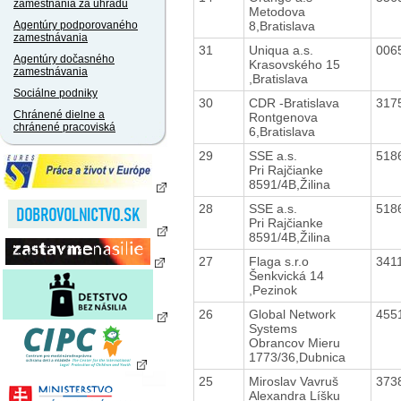
zamestnania za úhradu
Metodova
8,Bratislava
Agentúry podporovaného
zamestnávania
31
Uniqua a.s.
006
Agentúry dočasného
Krasovského 15
zamestnávania
,Bratislava
Sociálne podniky
30
CDR -Bratislava
317
Chránené dielne a
Rontgenova
chránené pracoviská
6,Bratislava
29
SSE a.s.
518
Pri Rajčianke
8591/4B,Žilina
28
SSE a.s.
518
Pri Rajčianke
8591/4B,Žilina
27
Flaga s.r.o
341
Šenkvická 14
,Pezinok
26
Global Network
455
Systems
Obrancov Mieru
1773/36,Dubnica
25
Miroslav Vavruš
373
Alexandra Líšku