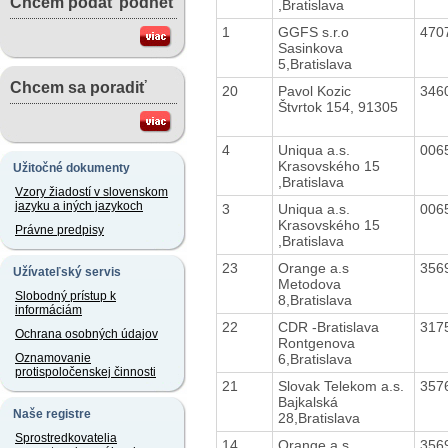
Chcem podať podnet
,Bratislava
1
GGFS s.r.o
470
Sasinkova
5,Bratislava
Chcem sa poradiť
20
Pavol Kozic
346
Štvrtok 154, 91305
4
Uniqua a.s.
006
Krasovského 15
Užitočné dokumenty
,Bratislava
Vzory žiadostí v slovenskom
jazyku a iných jazykoch
3
Uniqua a.s.
006
Krasovského 15
Právne predpisy
,Bratislava
23
Orange a.s
356
Užívateľský servis
Metodova
Slobodný prístup k
8,Bratislava
informáciám
22
CDR -Bratislava
317
Ochrana osobných údajov
Rontgenova
6,Bratislava
Oznamovanie
protispoločenskej činnosti
21
Slovak Telekom a.s.
357
Bajkalská
Naše registre
28,Bratislava
Sprostredkovatelia
14
Orange a.s
356