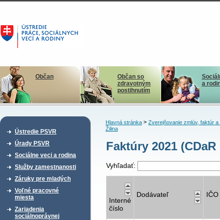
Občan
Občan so
Sociál
zdravotným
a rodi
postihnutím
>
Hlavná stránka
Zverejňovanie zmlúv, faktúr 
Žilina
Ústredie PSVR
Faktúry 2021 (CDaR
Úrady PSVR
Sociálne veci a rodina
Vyhľadať:
Služby zamestnanosti
Záruky pre mladých
Voľné pracovné
Dodávateľ
IČO
miesta
Interné
číslo
Zariadenia
sociálnoprávnej