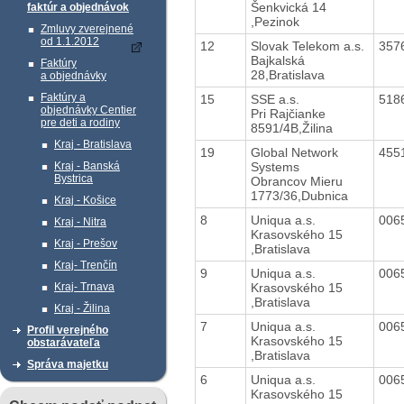
Šenkvická 14
faktúr a objednávok
,Pezinok
Zmluvy zverejnené
od 1.1.2012
12
Slovak Telekom a.s.
357
Bajkalská
Faktúry
28,Bratislava
a objednávky
Faktúry a
15
SSE a.s.
518
objednávky Centier
Pri Rajčianke
pre deti a rodiny
8591/4B,Žilina
Kraj - Bratislava
19
Global Network
455
Systems
Kraj - Banská
Bystrica
Obrancov Mieru
1773/36,Dubnica
Kraj - Košice
8
Uniqua a.s.
006
Kraj - Nitra
Krasovského 15
Kraj - Prešov
,Bratislava
Kraj- Trenčín
9
Uniqua a.s.
006
Krasovského 15
Kraj- Trnava
,Bratislava
Kraj - Žilina
7
Uniqua a.s.
006
Profil verejného
Krasovského 15
obstarávateľa
,Bratislava
Správa majetku
6
Uniqua a.s.
006
Krasovského 15