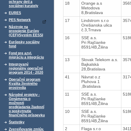
ochrany detí a
18
Orange a.s
356
sociálnej kurately
Metodova
8,Bratislava
EURES
PES Network
17
Lindstrom s.r.o
357
Orešianska ulica
Nástroje na
č.3,Trnava
prepojenie Európy
(CEF)/Systém EESSI
16
SSE a.s.
518
Pri Rajčianke
Európsky sociálny
fond
8591/4B,Žilina
Fond pre azyl,
migráciu a integráciu
13
Slovak Telekom a.s.
357
Bajkalská
Integrovaný
regionálny operačný
28,Bratislava
program 2014 - 2020
41
Návrat o.z
317
Operačný program
Pluhova 1
Kvalita životného
,Bratislava
prostredia
11
SSE a.s.
518
Národné projekty -
Pri Rajčianke
Oznámenia o
možnosti
8591/4B,Žilina
predkladania žiadostí
10
SSE a.s.
518
o poskytnutie
finančného príspevku
Pri Rajčianke
8591/4B,Žilina
Štatistiky
2
Flaga s.r.o
341
Zverejňovanie zmlúv,