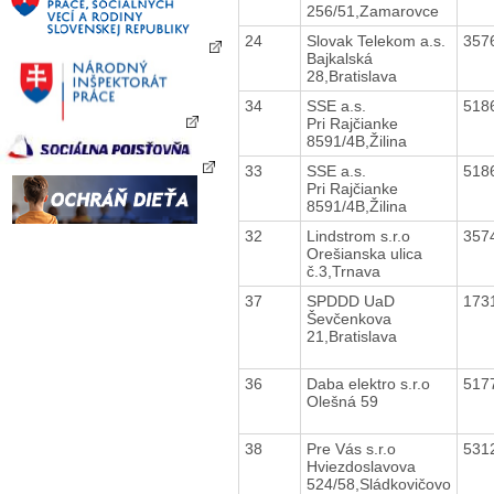
256/51,Zamarovce
24
Slovak Telekom a.s.
357
Bajkalská
28,Bratislava
34
SSE a.s.
518
Pri Rajčianke
8591/4B,Žilina
33
SSE a.s.
518
Pri Rajčianke
8591/4B,Žilina
32
Lindstrom s.r.o
357
Orešianska ulica
č.3,Trnava
37
SPDDD UaD
173
Ševčenkova
21,Bratislava
36
Daba elektro s.r.o
517
Olešná 59
38
Pre Vás s.r.o
531
Hviezdoslavova
524/58,Sládkovičovo