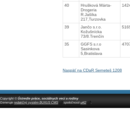
40
Hrušková Márta-
142
Drogeria
R.Jašíka
217,Turzovka
39
Jančo s.r.o.
516
Kožušnícka
73/8.Trenčín
35
GGFS s.r.o
470
Sasinkova
5,Bratislava
Naspäť na CDaR Semeteš 1208
Copyright ©
Ústredie práce, sociálnych vecí a rodiny
Generuje
redakčný systém BUXUS CMS
spoločnosti
ui42
.