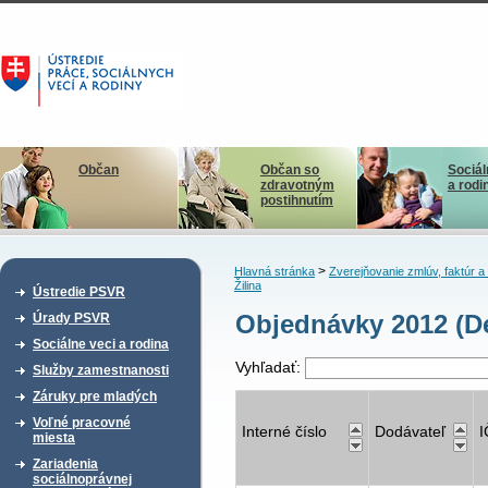
Občan
Občan so
Sociál
zdravotným
a rodi
postihnutím
>
Hlavná stránka
Zverejňovanie zmlúv, faktúr 
Žilina
Ústredie PSVR
Objednávky 2012 (D
Úrady PSVR
Sociálne veci a rodina
Vyhľadať:
Služby zamestnanosti
Záruky pre mladých
Voľné pracovné
Interné číslo
Dodávateľ
miesta
Zariadenia
sociálnoprávnej