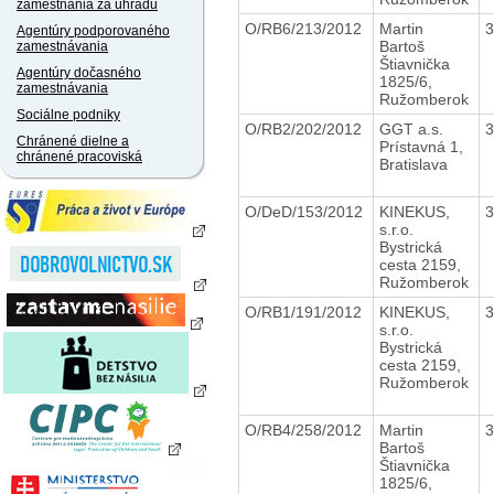
zamestnania za úhradu
O/RB6/213/2012
Martin
Agentúry podporovaného
Bartoš
zamestnávania
Štiavnička
Agentúry dočasného
1825/6,
zamestnávania
Ružomberok
Sociálne podniky
O/RB2/202/2012
GGT a.s.
Chránené dielne a
Prístavná 1,
chránené pracoviská
Bratislava
O/DeD/153/2012
KINEKUS,
s.r.o.
Bystrická
cesta 2159,
Ružomberok
O/RB1/191/2012
KINEKUS,
s.r.o.
Bystrická
cesta 2159,
Ružomberok
O/RB4/258/2012
Martin
Bartoš
Štiavnička
1825/6,