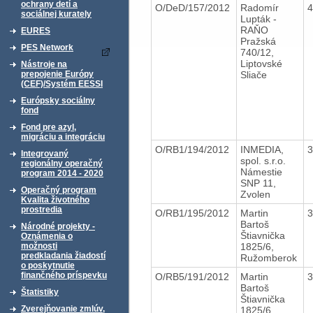
ochrany detí a
O/DeD/157/2012
Radomír
sociálnej kurately
Lupták -
RAŇO
EURES
Pražská
PES Network
740/12,
Liptovské
Nástroje na
Sliače
prepojenie Európy
(CEF)/Systém EESSI
Európsky sociálny
fond
Fond pre azyl,
migráciu a integráciu
O/RB1/194/2012
INMEDIA,
Integrovaný
spol. s.r.o.
regionálny operačný
Námestie
program 2014 - 2020
SNP 11,
Operačný program
Zvolen
Kvalita životného
prostredia
O/RB1/195/2012
Martin
Bartoš
Národné projekty -
Štiavnička
Oznámenia o
1825/6,
možnosti
predkladania žiadostí
Ružomberok
o poskytnutie
finančného príspevku
O/RB5/191/2012
Martin
Bartoš
Štatistiky
Štiavnička
Zverejňovanie zmlúv,
1825/6,