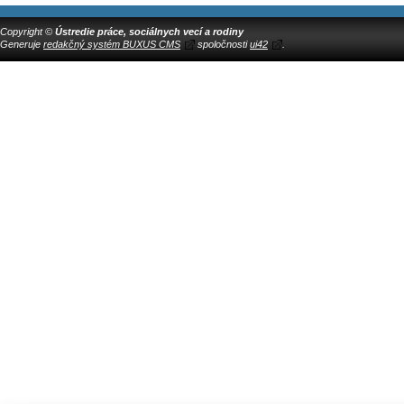
Copyright ©
Ústredie práce, sociálnych vecí a rodiny
Generuje
redakčný systém BUXUS CMS
spoločnosti
ui42
.