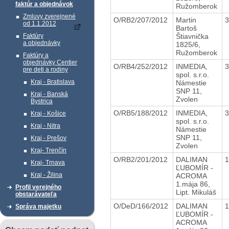
faktúr a objednávok
Ružomberok
Zmluvy zverejnené
O/RB2/207/2012
Martin
od 1.1.2012
Bartoš
Štiavnička
Faktúry
a objednávky
1825/6,
Ružomberok
Faktúry a
objednávky Centier
O/RB4/252/2012
INMEDIA,
pre deti a rodiny
spol. s.r.o.
Kraj - Bratislava
Námestie
SNP 11,
Kraj - Banská
Zvolen
Bystrica
O/RB5/188/2012
INMEDIA,
Kraj - Košice
spol. s.r.o.
Kraj - Nitra
Námestie
SNP 11,
Kraj - Prešov
Zvolen
Kraj- Trenčín
O/RB2/201/2012
DALIMAN
Kraj- Trnava
ĽUBOMÍR -
Kraj - Žilina
ACROMA
1.mája 86,
Profil verejného
Lipt. Mikuláš
obstarávateľa
O/DeD/166/2012
DALIMAN
Správa majetku
ĽUBOMÍR -
ACROMA