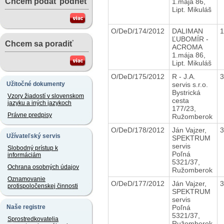
Chcem podať podnet
1.mája 86,
Lipt. Mikuláš
O/DeD/174/2012
DALIMAN
ĽUBOMÍR -
Chcem sa poradiť
ACROMA
1.mája 86,
Lipt. Mikuláš
O/DeD/175/2012
R - J.A.
servis s.r.o.
Užitočné dokumenty
Bystrická
Vzory žiadostí v slovenskom
cesta
jazyku a iných jazykoch
177/23,
Právne predpisy
Ružomberok
O/DeD/178/2012
Ján Vajzer,
Užívateľský servis
SPEKTRUM
servis
Slobodný prístup k
Poľná
informáciám
5321/37,
Ochrana osobných údajov
Ružomberok
Oznamovanie
O/DeD/177/2012
Ján Vajzer,
protispoločenskej činnosti
SPEKTRUM
servis
Poľná
Naše registre
5321/37,
Sprostredkovatelia
Ružomberok