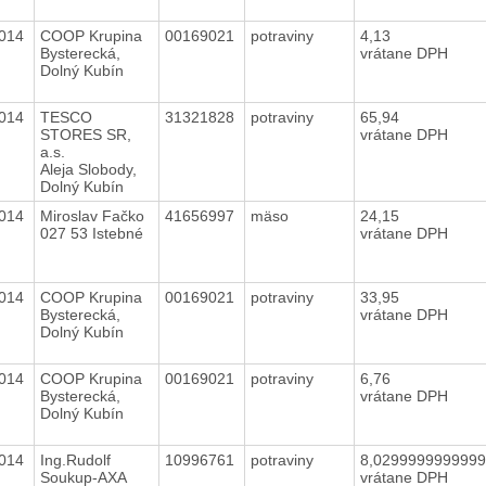
2014
COOP Krupina
00169021
potraviny
4,13
Bysterecká,
vrátane DPH
Dolný Kubín
2014
TESCO
31321828
potraviny
65,94
STORES SR,
vrátane DPH
a.s.
Aleja Slobody,
Dolný Kubín
2014
Miroslav Fačko
41656997
mäso
24,15
027 53 Istebné
vrátane DPH
2014
COOP Krupina
00169021
potraviny
33,95
Bysterecká,
vrátane DPH
Dolný Kubín
2014
COOP Krupina
00169021
potraviny
6,76
Bysterecká,
vrátane DPH
Dolný Kubín
2014
Ing.Rudolf
10996761
potraviny
8,029999999999
Soukup-AXA
vrátane DPH