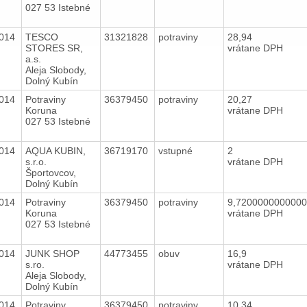
027 53 Istebné
2014
TESCO
31321828
potraviny
28,94
STORES SR,
vrátane DPH
a.s.
Aleja Slobody,
Dolný Kubín
2014
Potraviny
36379450
potraviny
20,27
Koruna
vrátane DPH
027 53 Istebné
2014
AQUA KUBIN,
36719170
vstupné
2
s.r.o.
vrátane DPH
Športovcov,
Dolný Kubín
2014
Potraviny
36379450
potraviny
9,720000000000
Koruna
vrátane DPH
027 53 Istebné
2014
JUNK SHOP
44773455
obuv
16,9
s.ro.
vrátane DPH
Aleja Slobody,
Dolný Kubín
2014
Potraviny
36379450
potraviny
10,34