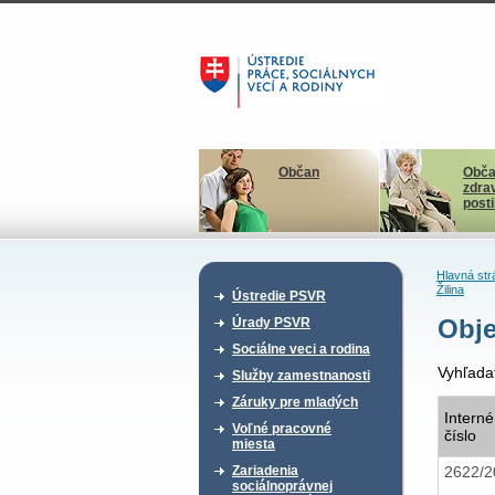
Občan
Obča
zdra
post
Hlavná str
Žilina
Ústredie PSVR
Obje
Úrady PSVR
Sociálne veci a rodina
Vyhľada
Služby zamestnanosti
Záruky pre mladých
Interné
Voľné pracovné
číslo
miesta
2622/
Zariadenia
sociálnoprávnej