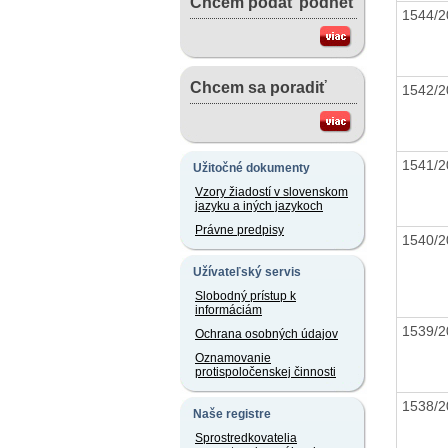
Chcem podať podnet
1544/
Chcem sa poradiť
1542/
1541/
Užitočné dokumenty
Vzory žiadostí v slovenskom
jazyku a iných jazykoch
Právne predpisy
1540/
Užívateľský servis
Slobodný prístup k
informáciám
1539/
Ochrana osobných údajov
Oznamovanie
protispoločenskej činnosti
1538/
Naše registre
Sprostredkovatelia