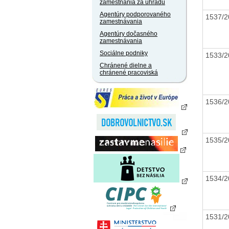
zamestnania za úhradu
Agentúry podporovaného
1537/
zamestnávania
Agentúry dočasného
zamestnávania
Sociálne podniky
1533/
Chránené dielne a
chránené pracoviská
1536/
1535/
1534/
1531/