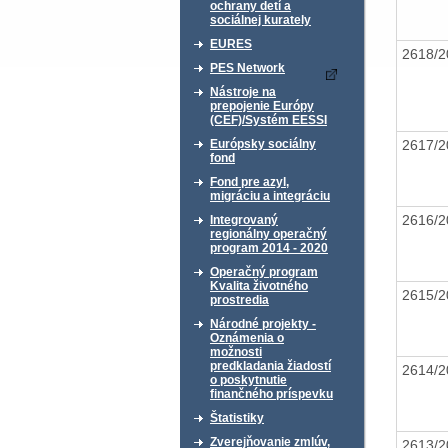
ochrany detí a
sociálnej kurately
EURES
2618/
PES Network
Nástroje na
prepojenie Európy
(CEF)/Systém EESSI
2617/
Európsky sociálny
fond
Fond pre azyl,
migráciu a integráciu
2616/
Integrovaný
regionálny operačný
program 2014 - 2020
Operačný program
Kvalita životného
2615/
prostredia
Národné projekty -
Oznámenia o
možnosti
predkladania žiadostí
2614/
o poskytnutie
finančného príspevku
Štatistiky
Zverejňovanie zmlúv,
2613/