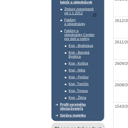
faktúr a objednávok
Zmluvy zverejnené
od 1.1.2012
Faktúry
2612/
a objednávky
Faktúry a
objednávky Centier
pre deti a rodiny
2611/
Kraj - Bratislava
Kraj - Banská
Bystrica
2609/
Kraj - Košice
Kraj - Nitra
Kraj - Prešov
Kraj- Trenčín
2608/
Kraj- Trnava
Kraj - Žilina
Profil verejného
1543/
obstarávateľa
Správa majetku