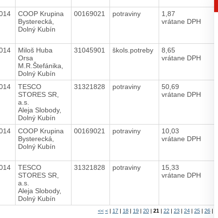
2014
COOP Krupina
00169021
potraviny
1,87
Bysterecká,
vrátane DPH
Dolný Kubín
2014
Miloš Huba
31045901
škols.potreby
8,65
Orsa
vrátane DPH
M.R.Štefánika,
Dolný Kubín
2014
TESCO
31321828
potraviny
50,69
STORES SR,
vrátane DPH
a.s.
Aleja Slobody,
Dolný Kubín
2014
COOP Krupina
00169021
potraviny
10,03
Bysterecká,
vrátane DPH
Dolný Kubín
2014
TESCO
31321828
potraviny
15,33
STORES SR,
vrátane DPH
a.s.
Aleja Slobody,
Dolný Kubín
<<
<
|
17
|
18
|
19
|
20
|
21
|
22
|
23
|
24
|
25
|
26
|
>