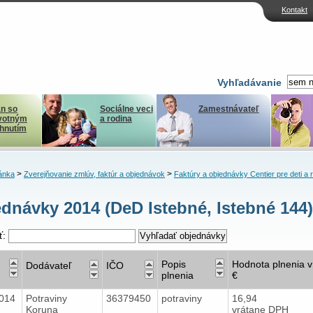
Kontakt
Vyhľadávanie
n so
Sociálne veci
Zamestnávateľ
votným
a rodina
ihnutím
>
>
ánka
Zverejňovanie zmlúv, faktúr a objednávok
Faktúry a objednávky Centier pre deti a 
dnávky 2014 (DeD Istebné, Istebné 144)
ť:
Popis
Hodnota plnenia v
Dodávateľ
IČO
plnenia
€
2014
Potraviny
36379450
potraviny
16,94
Koruna
vrátane DPH