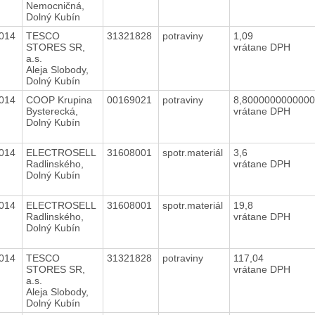
Nemocničná,
Dolný Kubín
2014
TESCO
31321828
potraviny
1,09
STORES SR,
vrátane DPH
a.s.
Aleja Slobody,
Dolný Kubín
2014
COOP Krupina
00169021
potraviny
8,800000000000
Bysterecká,
vrátane DPH
Dolný Kubín
2014
ELECTROSELL
31608001
spotr.materiál
3,6
Radlinského,
vrátane DPH
Dolný Kubín
2014
ELECTROSELL
31608001
spotr.materiál
19,8
Radlinského,
vrátane DPH
Dolný Kubín
2014
TESCO
31321828
potraviny
117,04
STORES SR,
vrátane DPH
a.s.
Aleja Slobody,
Dolný Kubín