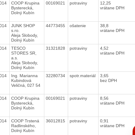
2014
COOP Krupina
00169021
potraviny
12,25
Bysterecká,
vrátane DPH
Dolný Kubín
2014
JUNK SHOP
44773455
ošatenie
38,8
s.ro.
vrátane DPH
Aleja Slobody,
Dolný Kubín
2014
TESCO
31321828
potraviny
4,52
STORES SR,
vrátane DPH
a.s.
Aleja Slobody,
Dolný Kubín
2014
Ing. Marianna
32280734
spotr.materiál
3,65
Kubindová
bez DPH
Veličná, 027 54
2014
COOP Krupina
00169021
potraviny
8,56
Bysterecká,
vrátane DPH
Dolný Kubín
2014
COOP Trstená
36012815
potraviny
0,91
Radlinského,
vrátane DPH
C
Dolný Kubín
p