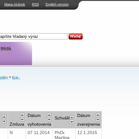
Mapa stránok
RSS
English version
Médiá
>
rodiny
Kraj -
Dátum
Dátum
Schválil
Zmluva
vyhotovenia
zverejnenia
N
07.11.2014
PhDr.
12.1.2015
Martina