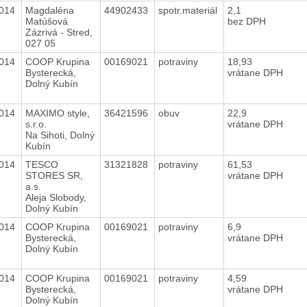
2014
Magdaléna
44902433
spotr.materiál
2,1
Matúšová
bez DPH
Zázrivá - Stred,
027 05
2014
COOP Krupina
00169021
potraviny
18,93
Bysterecká,
vrátane DPH
Dolný Kubín
2014
MAXIMO style,
36421596
obuv
22,9
s.r.o.
vrátane DPH
Na Sihoti, Dolný
Kubín
2014
TESCO
31321828
potraviny
61,53
STORES SR,
vrátane DPH
a.s.
Aleja Slobody,
Dolný Kubín
2014
COOP Krupina
00169021
potraviny
6,9
Bysterecká,
vrátane DPH
Dolný Kubín
2014
COOP Krupina
00169021
potraviny
4,59
Bysterecká,
vrátane DPH
Dolný Kubín