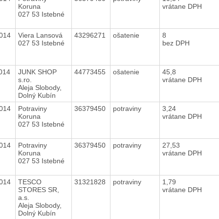
Koruna
vrátane DPH
027 53 Istebné
2014
Viera Lansová
43296271
ošatenie
8
027 53 Istebné
bez DPH
2014
JUNK SHOP
44773455
ošatenie
45,8
s.ro.
vrátane DPH
Aleja Slobody,
Dolný Kubín
2014
Potraviny
36379450
potraviny
3,24
Koruna
vrátane DPH
027 53 Istebné
2014
Potraviny
36379450
potraviny
27,53
Koruna
vrátane DPH
027 53 Istebné
2014
TESCO
31321828
potraviny
1,79
STORES SR,
vrátane DPH
a.s.
Aleja Slobody,
Dolný Kubín