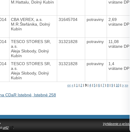
M.Hattalu, Dolný Kubín
vrátane DP
2014
CBA VEREX, a.s.
31645704
potraviny
2,69
M.R.Štefánika, Dolný
vrátane DP
Kubín
2014
TESCO STORES SR,
31321828
potraviny
11,08
a.s.
vrátane DP
Aleja Slobody, Dolný
Kubín
2014
TESCO STORES SR,
31321828
potraviny
1,4
a.s.
vrátane DP
Aleja Slobody, Dolný
Kubín
<<
<
|
1
|
2
|
3
|
4
|
5
|
6
|
7
|
8
|
9
|
10
|
>
>>
na CDaR Istebné, Istebné 258
y
Vyhlásenie o prístup
ti
ui42
.