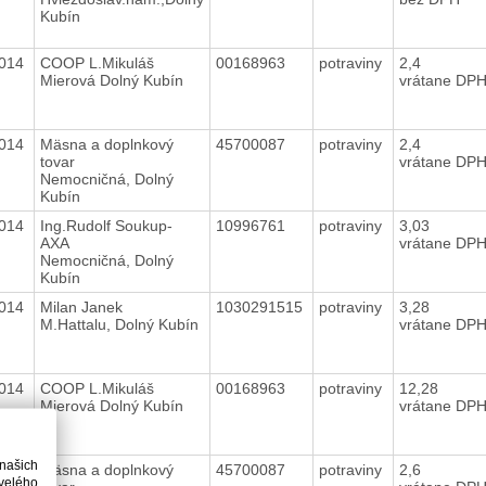
Kubín
2014
COOP L.Mikuláš
00168963
potraviny
2,4
Mierová Dolný Kubín
vrátane DP
2014
Mäsna a doplnkový
45700087
potraviny
2,4
tovar
vrátane DP
Nemocničná, Dolný
Kubín
2014
Ing.Rudolf Soukup-
10996761
potraviny
3,03
AXA
vrátane DP
Nemocničná, Dolný
Kubín
2014
Milan Janek
1030291515
potraviny
3,28
M.Hattalu, Dolný Kubín
vrátane DP
2014
COOP L.Mikuláš
00168963
potraviny
12,28
Mierová Dolný Kubín
vrátane DP
 našich
2014
Mäsna a doplnkový
45700087
potraviny
2,6
velého