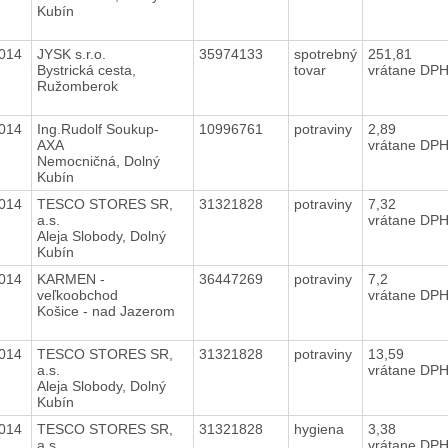
Kubín
2014
JYSK s.r.o.
35974133
spotrebný
251,81
Bystrická cesta,
tovar
vrátane DP
Ružomberok
2014
Ing.Rudolf Soukup-
10996761
potraviny
2,89
AXA
vrátane DP
Nemocničná, Dolný
Kubín
2014
TESCO STORES SR,
31321828
potraviny
7,32
a.s.
vrátane DP
Aleja Slobody, Dolný
Kubín
2014
KARMEN -
36447269
potraviny
7,2
veľkoobchod
vrátane DP
Košice - nad Jazerom
2014
TESCO STORES SR,
31321828
potraviny
13,59
a.s.
vrátane DP
Aleja Slobody, Dolný
Kubín
2014
TESCO STORES SR,
31321828
hygiena
3,38
a.s.
vrátane DP