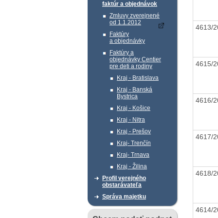
faktúr a objednávok
Zmluvy zverejnené
od 1.1.2012
4613/
Faktúry
a objednávky
Faktúry a
objednávky Centier
4615/
pre deti a rodiny
Kraj - Bratislava
Kraj - Banská
Bystrica
4616/
Kraj - Košice
Kraj - Nitra
Kraj - Prešov
4617/
Kraj- Trenčín
Kraj- Trnava
Kraj - Žilina
4618/
Profil verejného
obstarávateľa
Správa majetku
4614/