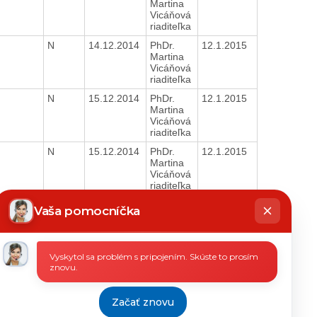
H
Martina
Vicáňová
riaditeľka
N
14.12.2014
PhDr.
12.1.2015
H
Martina
Vicáňová
riaditeľka
N
15.12.2014
PhDr.
12.1.2015
H
Martina
Vicáňová
riaditeľka
N
15.12.2014
PhDr.
12.1.2015
H
Martina
Vicáňová
riaditeľka
hatbot
N
15.12.2014
PhDr.
12.1.2015
íše
Vaša pomocníčka
H
Martina
Vicáňová
riaditeľka
Vyskytol sa problém s pripojením. Skúste to prosím
N
16.12.2014
PhDr.
12.1.2015
znovu.
H
Martina
Vicáňová
riaditeľka
Začať znovu
N
16.12.2014
PhDr.
12.1.2015