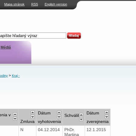
Mapa stránok
RSS
English version
Médiá
>
rodiny
Kraj -
Dátum
Dátum
enia v
Schválil
Zmluva
vyhotovenia
zverejnenia
N
04.12.2014
PhDr.
12.1.2015
H
Martina