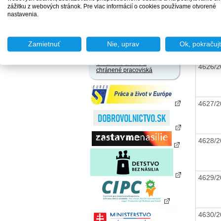
zamestnania za úhradu
zážitku z webových stránok. Pre viac informácií o cookies používame otvorené
Agentúry podporovaného
nastavenia.
zamestnávania
4625/
Agentúry dočasného
zamestnávania
Zamietnuť
Nie, uprav
Ok, pokračuj
Sociálne podniky
Chránené dielne a
4626/
chránené pracoviská
4627/
4628/
4629/
4630/