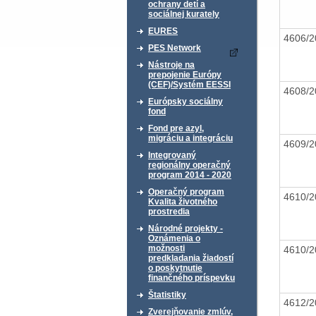
ochrany detí a
sociálnej kurately
EURES
4606/
PES Network
Nástroje na
prepojenie Európy
(CEF)/Systém EESSI
4608/
Európsky sociálny
fond
Fond pre azyl,
migráciu a integráciu
4609/
Integrovaný
regionálny operačný
program 2014 - 2020
Operačný program
4610/
Kvalita životného
prostredia
Národné projekty -
Oznámenia o
možnosti
4610/
predkladania žiadostí
o poskytnutie
finančného príspevku
Štatistiky
4612/
Zverejňovanie zmlúv,