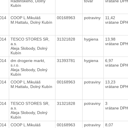
Radlinského, Dolný
tovar
vrátane DP
Kubín
2014
COOP L.Mikuláš
00168963
potraviny
11,42
M.Hattalu, Dolný Kubín
vrátane DP
2014
TESCO STORES SR,
31321828
hygiena
13,98
a.s.
vrátane DP
Aleja Slobody, Dolný
Kubín
2014
dm drogerie markt,
31393781
hygiena
6,97
s.r.o.
vrátane DP
Aleja Slobody, Dolný
Kubín
2014
COOP L.Mikuláš
00168963
potraviny
13,23
M.Hattalu, Dolný Kubín
vrátane DP
2014
TESCO STORES SR,
31321828
potraviny
3
a.s.
vrátane DP
Aleja Slobody, Dolný
Kubín
2014
COOP L.Mikuláš
00168963
potraviny
8,07