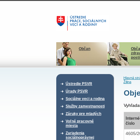
Občan
Obča
zdra
post
Hlavná str
Žilina
Ústredie PSVR
Obje
Úrady PSVR
Sociálne veci a rodina
Vyhľada
Služby zamestnanosti
Záruky pre mladých
Interné
Voľné pracovné
číslo
miesta
4605/
Zariadenia
sociálnoprávnej