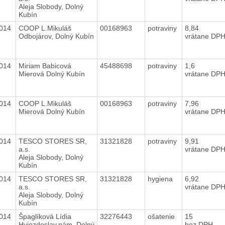
Aleja Slobody, Dolný
Kubín
2014
COOP L.Mikuláš
00168963
potraviny
8,84
Odbojárov, Dolný Kubín
vrátane DP
2014
Miriam Babicová
45488698
potraviny
1,6
Mierová Dolný Kubín
vrátane DP
2014
COOP L.Mikuláš
00168963
potraviny
7,96
Mierová Dolný Kubín
vrátane DP
2014
TESCO STORES SR,
31321828
potraviny
9,91
a.s.
vrátane DP
Aleja Slobody, Dolný
Kubín
2014
TESCO STORES SR,
31321828
hygiena
6,92
a.s.
vrátane DP
Aleja Slobody, Dolný
Kubín
2014
Špaglíková Lídia
32276443
ošatenie
15
Hviezdoslav.nám.,Dolný
bez DPH