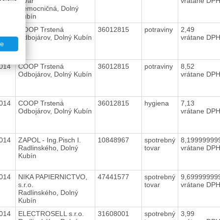
tovar
vrátane DP
Nemocničná, Dolný
Kubín
2014
COOP Trstená
36012815
potraviny
2,49
Odbojárov, Dolný Kubín
vrátane DP
te
2014
COOP Trstená
36012815
potraviny
8,52
Odbojárov, Dolný Kubín
vrátane DP
2014
COOP Trstená
36012815
hygiena
7,13
Odbojárov, Dolný Kubín
vrátane DP
2014
ZAPOL - Ing.Pisch I.
10848967
spotrebný
8,19999999
Radlinského, Dolný
tovar
vrátane DP
Kubín
2014
NIKA PAPIERNICTVO,
47441577
spotrebný
9,69999999
s.r.o.
tovar
vrátane DP
Radlinského, Dolný
Kubín
2014
ELECTROSELL s.r.o.
31608001
spotrebný
3,99