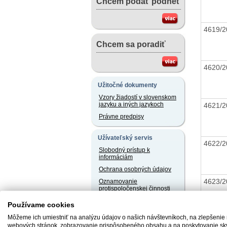
Chcem podať podnet
4619/
Chcem sa poradiť
4620/
Užitočné dokumenty
Vzory žiadostí v slovenskom
jazyku a iných jazykoch
4621/
Právne predpisy
Užívateľský servis
4622/
Slobodný prístup k
informáciám
Ochrana osobných údajov
4623/
Oznamovanie
protispoločenskej činnosti
Používame cookies
Naše registre
Môžeme ich umiestniť na analýzu údajov o našich návštevníkoch, na zlepšenie
4624/
Sprostredkovatelia
webových stránok, zobrazovanie prispôsobeného obsahu a na poskytovanie sk