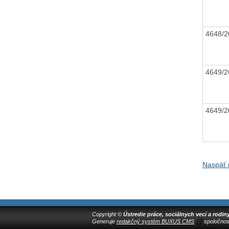
4648/
4649/
4649/
Naspäť 
Copyright ©
Ústredie práce, sociálnych vecí a rodin
Generuje
redakčný systém BUXUS CMS
spoločnos