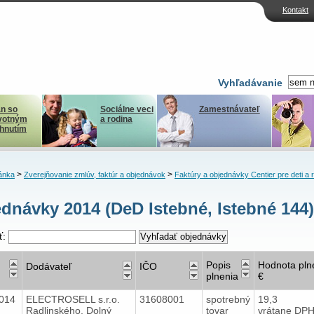
Kontakt
Vyhľadávanie
n so
Sociálne veci
Zamestnávateľ
votným
a rodina
ihnutím
>
>
ánka
Zverejňovanie zmlúv, faktúr a objednávok
Faktúry a objednávky Centier pre deti a 
dnávky 2014 (DeD Istebné, Istebné 144)
ť:
Popis
Hodnota pln
Dodávateľ
IČO
plnenia
€
2014
ELECTROSELL s.r.o.
31608001
spotrebný
19,3
Radlinského, Dolný
tovar
vrátane DP