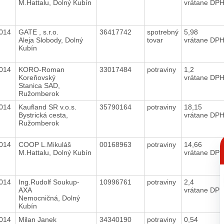
M.Hattalu, Dolný Kubín
vrátane DP
2014
GATE , s.r.o.
36417742
spotrebný
5,98
Aleja Slobody, Dolný
tovar
vrátane DP
Kubín
2014
KORO-Roman
33017484
potraviny
1,2
Koreňovský
vrátane DP
Stanica SAD,
Ružomberok
2014
Kaufland SR v.o.s.
35790164
potraviny
18,15
Bystrická cesta,
vrátane DP
Ružomberok
C
2014
COOP L.Mikuláš
00168963
potraviny
14,66
p
M.Hattalu, Dolný Kubín
vrátane DP
2014
Ing.Rudolf Soukup-
10996761
potraviny
2,4
AXA
vrátane DP
Nemocničná, Dolný
Kubín
2014
Milan Janek
34340190
potraviny
0,54