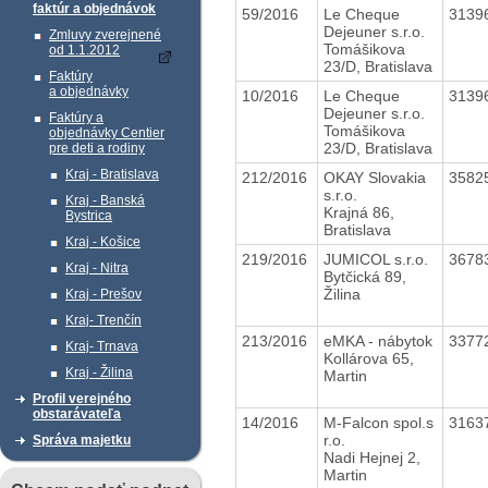
faktúr a objednávok
59/2016
Le Cheque
3139
Dejeuner s.r.o.
Zmluvy zverejnené
Tomášikova
od 1.1.2012
23/D, Bratislava
Faktúry
a objednávky
10/2016
Le Cheque
3139
Dejeuner s.r.o.
Faktúry a
Tomášikova
objednávky Centier
23/D, Bratislava
pre deti a rodiny
Kraj - Bratislava
212/2016
OKAY Slovakia
3582
s.r.o.
Kraj - Banská
Krajná 86,
Bystrica
Bratislava
Kraj - Košice
219/2016
JUMICOL s.r.o.
3678
Kraj - Nitra
Bytčická 89,
Žilina
Kraj - Prešov
Kraj- Trenčín
213/2016
eMKA - nábytok
3377
Kraj- Trnava
Kollárova 65,
Kraj - Žilina
Martin
Profil verejného
obstarávateľa
14/2016
M-Falcon spol.s
3163
r.o.
Správa majetku
Nadi Hejnej 2,
Martin