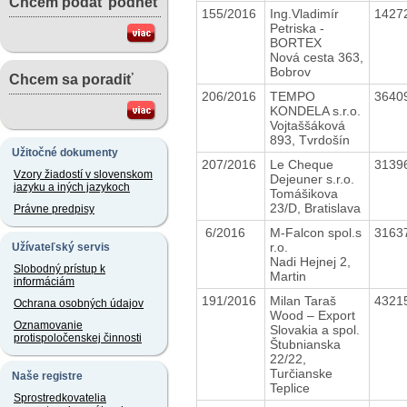
Chcem podať podnet
155/2016
Ing.Vladimír
1427
Petriska -
BORTEX
Nová cesta 363,
Bobrov
Chcem sa poradiť
206/2016
TEMPO
3640
KONDELA s.r.o.
Vojtaššáková
893, Tvrdošín
Užitočné dokumenty
207/2016
Le Cheque
3139
Vzory žiadostí v slovenskom
Dejeuner s.r.o.
jazyku a iných jazykoch
Tomášikova
23/D, Bratislava
Právne predpisy
6/2016
M-Falcon spol.s
3163
r.o.
Užívateľský servis
Nadi Hejnej 2,
Slobodný prístup k
Martin
informáciám
191/2016
Milan Taraš
4321
Ochrana osobných údajov
Wood – Export
Oznamovanie
Slovakia a spol.
protispoločenskej činnosti
Štubnianska
22/22,
Turčianske
Naše registre
Teplice
Sprostredkovatelia