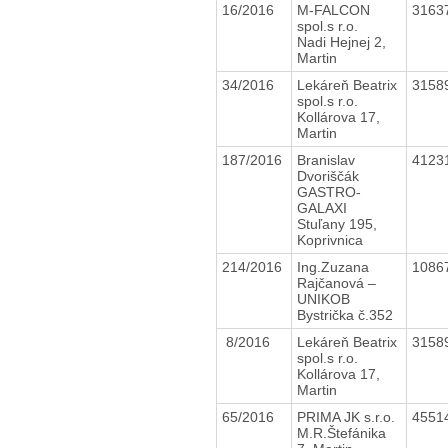
16/2016
M-FALCON
3163
spol.s r.o.
Nadi Hejnej 2,
Martin
34/2016
Lekáreň Beatrix
3158
spol.s r.o.
Kollárova 17,
Martin
187/2016
Branislav
4123
Dvoriščák
GASTRO-
GALAXI
Stuľany 195,
Koprivnica
214/2016
Ing.Zuzana
1086
Rajčanová –
UNIKOB
Bystrička č.352
8/2016
Lekáreň Beatrix
3158
spol.s r.o.
Kollárova 17,
Martin
65/2016
PRIMA JK s.r.o.
4551
M.R.Štefánika