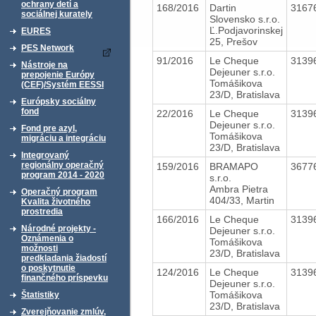
ochrany detí a
168/2016
Dartin
3167
sociálnej kurately
Slovensko s.r.o.
Ľ.Podjavorinskej
EURES
25, Prešov
PES Network
91/2016
Le Cheque
3139
Nástroje na
Dejeuner s.r.o.
prepojenie Európy
Tomášikova
(CEF)/Systém EESSI
23/D, Bratislava
Európsky sociálny
fond
22/2016
Le Cheque
3139
Dejeuner s.r.o.
Fond pre azyl,
Tomášikova
migráciu a integráciu
23/D, Bratislava
Integrovaný
regionálny operačný
159/2016
BRAMAPO
3677
program 2014 - 2020
s.r.o.
Ambra Pietra
Operačný program
404/33, Martin
Kvalita životného
prostredia
166/2016
Le Cheque
3139
Národné projekty -
Dejeuner s.r.o.
Oznámenia o
Tomášikova
možnosti
23/D, Bratislava
predkladania žiadostí
o poskytnutie
124/2016
Le Cheque
3139
finančného príspevku
Dejeuner s.r.o.
Tomášikova
Štatistiky
23/D, Bratislava
Zverejňovanie zmlúv,