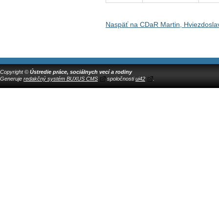
Naspäť na CDaR Martin, Hviezdosla
Copyright ©
Ústredie práce, sociálnych vecí a rodiny
Generuje
redakčný systém BUXUS CMS
spoločnosti
ui42
.