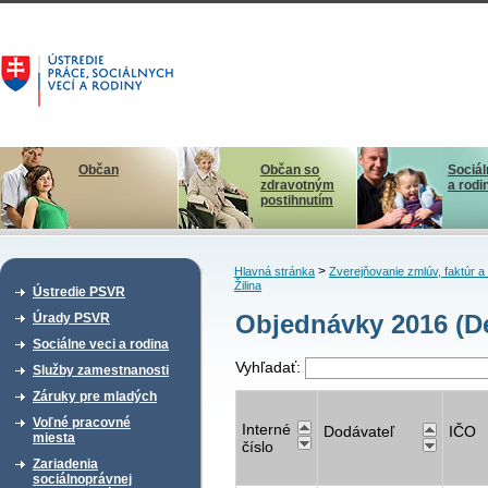
Občan
Občan so
Sociál
zdravotným
a rodi
postihnutím
>
Hlavná stránka
Zverejňovanie zmlúv, faktúr 
Žilina
Ústredie PSVR
Objednávky 2016 (De
Úrady PSVR
Sociálne veci a rodina
Vyhľadať:
Služby zamestnanosti
Záruky pre mladých
Voľné pracovné
Interné
Dodávateľ
IČO
miesta
číslo
Zariadenia
sociálnoprávnej