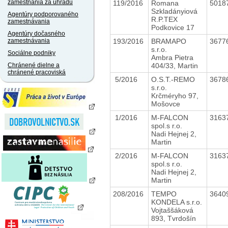
zamestnania za úhradu
119/2016
Romana
5018
Szkladányiová
Agentúry podporovaného
R.P.TEX
zamestnávania
Podkovice 17
Agentúry dočasného
193/2016
BRAMAPO
3677
zamestnávania
s.r.o.
Sociálne podniky
Ambra Pietra
404/33, Martin
Chránené dielne a
chránené pracoviská
5/2016
O.S.T.-REMO
3678
s.r.o.
Krčméryho 97,
Mošovce
1/2016
M-FALCON
3163
spol.s r.o.
Nadi Hejnej 2,
Martin
2/2016
M-FALCON
3163
spol.s r.o.
Nadi Hejnej 2,
Martin
208/2016
TEMPO
3640
KONDELA s.r.o.
Vojtaššáková
893, Tvrdošín