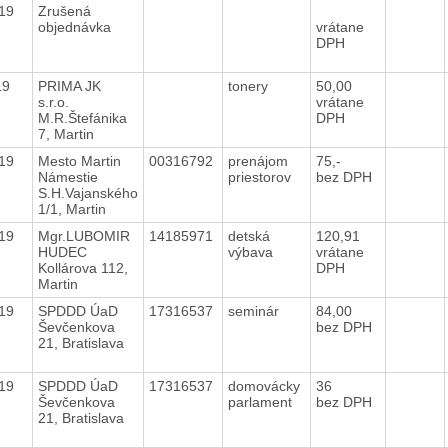
019
Zrušená
objednávka
vrátane
DPH
019
PRIMA JK
tonery
50,00
s.r.o.
vrátane
M.R.Štefánika
DPH
7, Martin
019
Mesto Martin
00316792
prenájom
75,-
Námestie
priestorov
bez DPH
S.H.Vajanského
1/1, Martin
019
Mgr.LUBOMIR
14185971
detská
120,91
HUDEC
výbava
vrátane
Kollárova 112,
DPH
Martin
019
SPDDD ÚaD
17316537
seminár
84,00
Ševčenkova
bez DPH
21, Bratislava
019
SPDDD ÚaD
17316537
domovácky
36
Ševčenkova
parlament
bez DPH
21, Bratislava