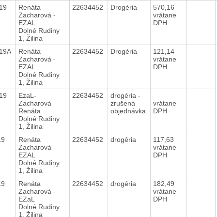
019
Renáta
22634452
Drogéria
570,16
Zacharová -
vrátane
EZAL
DPH
Dolné Rudiny
1, Žilina
019A
Renáta
22634452
Drogéria
121,14
Zacharová -
vrátane
EZAL
DPH
Dolné Rudiny
1, Žilina
019
EzaL-
22634452
drogéria -
Zacharová
zrušená
vrátane
Renáta
objednávka
DPH
Dolné Rudiny
1, Žilina
019
Renáta
22634452
drogéria
117,63
Zacharová -
vrátane
EZAL
DPH
Dolné Rudiny
1, Žilina
019
Renáta
22634452
drogéria
182,49
Zacharová -
vrátane
EZaL
DPH
Dolné Rudiny
1, Žilina