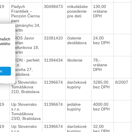
019
Padych
30498473
mikulášske
130,00
František –
posedenie
vrátane
Penzión Čierna
pre deti
DPH
pani
Kuzmányho 24,
Martin
019
AROS Javor
31081410
čistenie
24,00
 našich
Štefan
destilátora
bez DPH
velého
Štefunkova 18,
Martin
019
EKON - perfekt
31394434
školenie
78,-
s.r.o.
vrátane
Lisovňa 27,
DPH
te
Bratislava
019
Up Slovensko
31396674
darčekové
3285,00
8/2007
Tomášikova
kupóny
bez DPH
21D, Bratislava
019
Up Slovensko
31396674
jedálne
4000,00
s.r.o.
kupóny
bez DPH
Tomášikova
23/D, Bratislava
019
Up Slovensko
31396674
darčekové
32,00
s.r.o.
kupóny
bez DPH