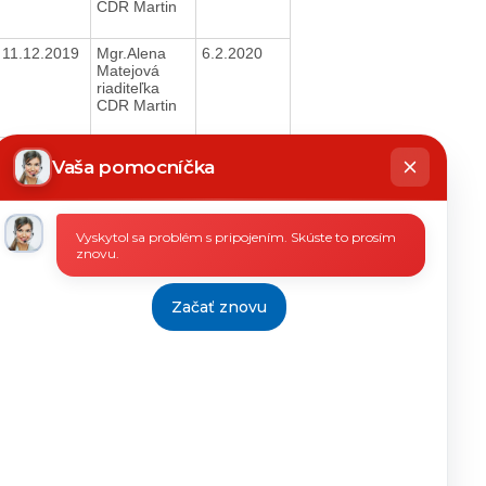
CDR Martin
11.12.2019
Mgr.Alena
6.2.2020
Matejová
riaditeľka
CDR Martin
hatbot
06.12.2019
Mgr.Alena
6.2.2020
íše
Vaša pomocníčka
Matejová
riaditeľka
CDR Martin
Vyskytol sa problém s pripojením. Skúste to prosím
06.12.2019
Mgr.Alena
6.2.2020
znovu.
Matejová
riaditeľka
CDR Martin
Začať znovu
02.12.2019
Mgr.Alena
6.2.2020
Matejová
riaditeľka
CDR Martin
27.11.2019
Mgr.Alena
6.2.2020
Matejová
riaditeľka