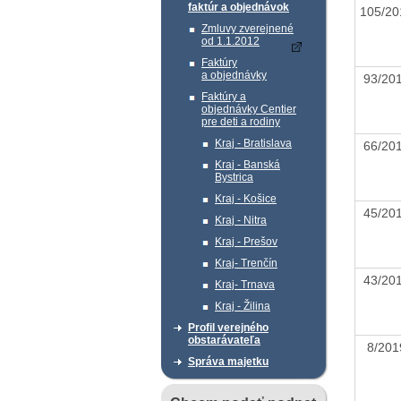
faktúr a objednávok
105/2
Zmluvy zverejnené
od 1.1.2012
Faktúry
a objednávky
93/2
Faktúry a
objednávky Centier
pre deti a rodiny
Kraj - Bratislava
66/2
Kraj - Banská
Bystrica
Kraj - Košice
45/2
Kraj - Nitra
Kraj - Prešov
Kraj- Trenčín
43/2
Kraj- Trnava
Kraj - Žilina
Profil verejného
obstarávateľa
8/20
Správa majetku