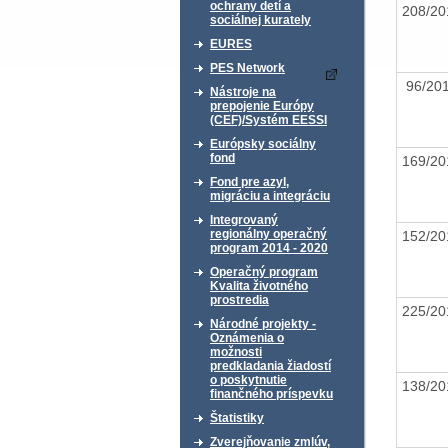
ochrany detí a
208/2
sociálnej kurately
EURES
PES Network
96/2
Nástroje na
prepojenie Európy
(CEF)/Systém EESSI
Európsky sociálny
fond
169/2
Fond pre azyl,
migráciu a integráciu
Integrovaný
regionálny operačný
152/2
program 2014 - 2020
Operačný program
Kvalita životného
prostredia
225/2
Národné projekty -
Oznámenia o
možnosti
predkladania žiadostí
o poskytnutie
138/2
finančného príspevku
Štatistiky
Zverejňovanie zmlúv,