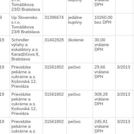
Tomášikova
DPH
23/D Bratislava
19
Up Slovensko
31396674
jedálne
10260,00
s.r.o.
kupóny
bez DPH
Tomášikova
23/8 Bratislava
019
Schindler
31402828
školenie
30,00
výťahy a
vrátane
eskalátory a.s.
DPH
Karadžičova 8,
Bratislava
019
Prievidzke
31561802
pečivo
29,66
3/2013
pekárne a
vrátane
cukrárne a.s.
DPH
Košovská 12,
Prievidza
019
Prievidzke
31561802
pečivo
308,28
3/2013
pekárne a
vrátane
cukrárne a.s.
DPH
Košovská 12,
Prievidza
019
Prievidzke
31561802
pečivo
245,81
3/2013
pekárne a
vrátane
cukrárne a.s.
DPH