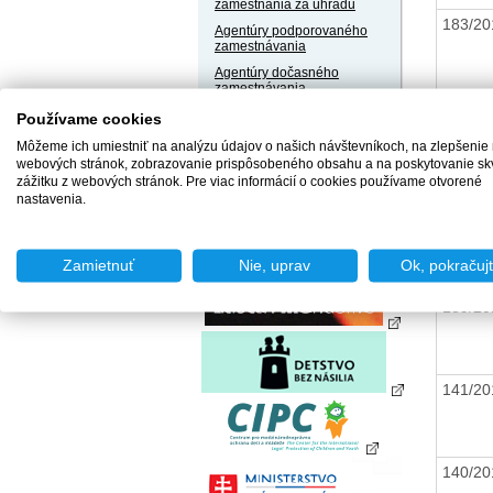
zamestnania za úhradu
183/2
Agentúry podporovaného
zamestnávania
Agentúry dočasného
zamestnávania
Sociálne podniky
Používame cookies
97/2
Chránené dielne a
Môžeme ich umiestniť na analýzu údajov o našich návštevníkoch, na zlepšenie
chránené pracoviská
webových stránok, zobrazovanie prispôsobeného obsahu a na poskytovanie sk
zážitku z webových stránok. Pre viac informácií o cookies používame otvorené
nastavenia.
63/2
Zamietnuť
Nie, uprav
Ok, pokračuj
189/2
141/2
140/2