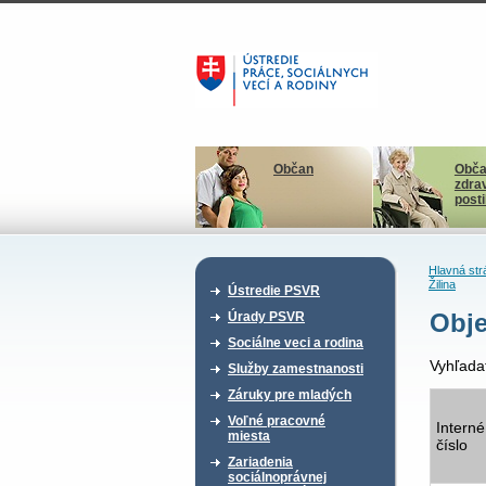
Občan
Obča
zdra
post
Hlavná str
Žilina
Ústredie PSVR
Obje
Úrady PSVR
Sociálne veci a rodina
Vyhľada
Služby zamestnanosti
Záruky pre mladých
Voľné pracovné
Interné
miesta
číslo
Zariadenia
sociálnoprávnej