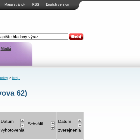
Mapa stránok
RSS
English version
Médiá
>
rodiny
Kraj -
vova 62)
Dátum
Dátum
Schválil
vyhotovenia
zverejnenia