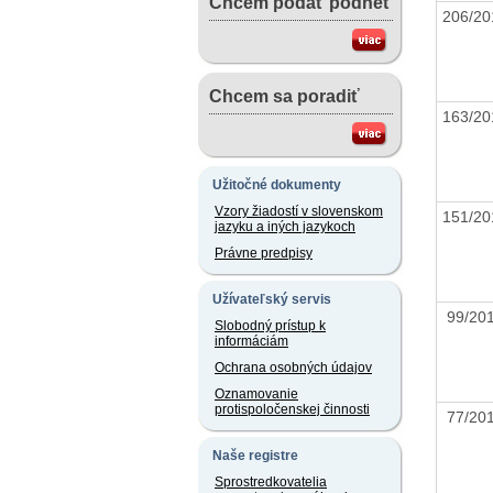
Chcem podať podnet
206/2
Chcem sa poradiť
163/2
Užitočné dokumenty
Vzory žiadostí v slovenskom
151/2
jazyku a iných jazykoch
Právne predpisy
Užívateľský servis
99/2
Slobodný prístup k
informáciám
Ochrana osobných údajov
Oznamovanie
protispoločenskej činnosti
77/2
Naše registre
Sprostredkovatelia