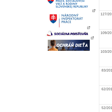
127/2
109/2
103/2
83/2
62/2
52/2