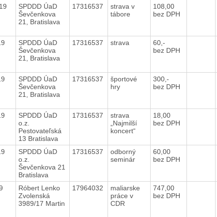
019
SPDDD ÚaD
17316537
strava v
108,00
Ševčenkova
tábore
bez DPH
21, Bratislava
019
SPDDD ÚaD
17316537
strava
60,-
Ševčenkova
bez DPH
21, Bratislava
019
SPDDD ÚaD
17316537
športové
300,-
Ševčenkova
hry
bez DPH
21, Bratislava
019
SPDDD ÚaD
17316537
strava
18,00
o.z.
„Najmilší
bez DPH
Pestovateľská
koncert“
13 Bratislava
019
SPDDD ÚaD
17316537
odborný
60,00
o.z.
seminár
bez DPH
Ševčenkova 21
Bratislava
19
Róbert Lenko
17964032
maliarske
747,00
Zvolenská
práce v
bez DPH
3989/17 Martin
CDR