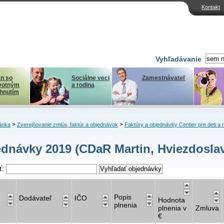
Kontakt
Vyhľadávanie
n so
Sociálne veci
Zamestnávateľ
votným
a rodina
ihnutím
>
>
ánka
Zverejňovanie zmlúv, faktúr a objednávok
Faktúry a objednávky Centier pre deti a 
dnávky 2019 (CDaR Martin, Hviezdosla
ť:
Popis
Dodávateľ
IČO
Hodnota
plnenia
plnenia v
Zmluva
€