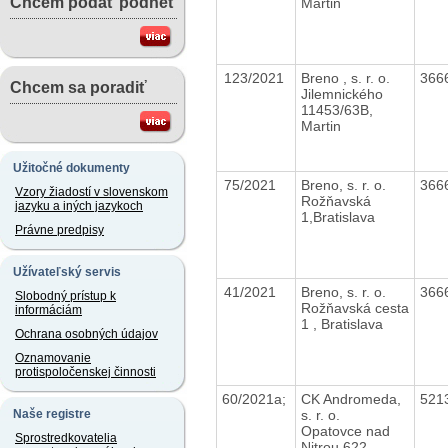
Chcem podať podnet
Martin
123/2021
Breno , s. r. o.
366
Chcem sa poradiť
Jilemnického
11453/63B,
Martin
Užitočné dokumenty
75/2021
Breno, s. r. o.
366
Vzory žiadostí v slovenskom
Rožňavská
jazyku a iných jazykoch
1,Bratislava
Právne predpisy
Užívateľský servis
41/2021
Breno, s. r. o.
366
Slobodný prístup k
Rožňavská cesta
informáciám
1 , Bratislava
Ochrana osobných údajov
Oznamovanie
protispoločenskej činnosti
60/2021a;
CK Andromeda,
521
s. r. o.
Naše registre
Opatovce nad
Sprostredkovatelia
Nitrou 622,