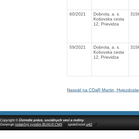
60/2021
Dobrota, a. s.
315
Košovska cesta
12, Prievidza
59/2021
Dobrota, a. s.
315
Košovska cesta
12, Prievidza
Naspäť na CDaR Martin, Hviezdosla
Copyright ©
Ústredie práce, sociálnych vecí a rodiny
Generuje
redakčný systém BUXUS CMS
spoločnosti
ui42
.