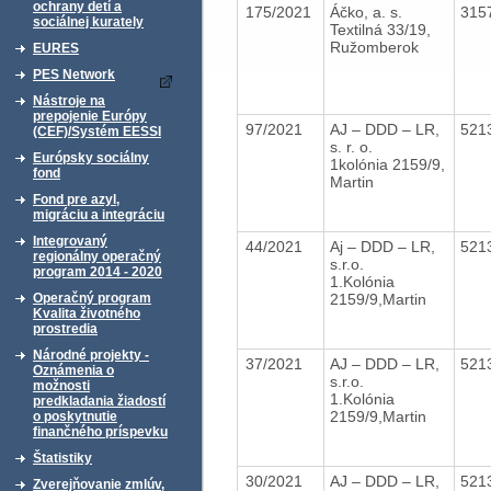
ochrany detí a
175/2021
Áčko, a. s.
315
sociálnej kurately
Textilná 33/19,
Ružomberok
EURES
PES Network
Nástroje na
prepojenie Európy
97/2021
AJ – DDD – LR,
521
(CEF)/Systém EESSI
s. r. o.
Európsky sociálny
1kolónia 2159/9,
fond
Martin
Fond pre azyl,
migráciu a integráciu
Integrovaný
44/2021
Aj – DDD – LR,
521
regionálny operačný
s.r.o.
program 2014 - 2020
1.Kolónia
2159/9,Martin
Operačný program
Kvalita životného
prostredia
Národné projekty -
37/2021
AJ – DDD – LR,
521
Oznámenia o
s.r.o.
možnosti
1.Kolónia
predkladania žiadostí
2159/9,Martin
o poskytnutie
finančného príspevku
Štatistiky
30/2021
AJ – DDD – LR,
521
Zverejňovanie zmlúv,