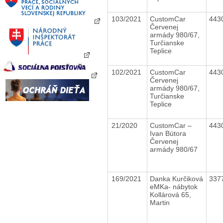
103/2021
CustomCar
443
Červenej
armády 980/67,
Turčianske
Teplice
102/2021
CustomCar
443
Červenej
armády 980/67,
Turčianske
Teplice
21/2020
CustomCar –
443
Ivan Bútora
Červenej
armády 980/67
169/2021
Danka Kurčiková
337
eMKa- nábytok
Kollárová 65,
Martin