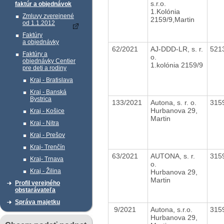
s.r.o.
faktúr a objednávok
1.Kolónia
Zmluvy zverejnené
2159/9,Martin
od 1.1.2012
Faktúry
a objednávky
62/2021
AJ-DDD-LR, s. r.
521
Faktúry a
o.
objednávky Centier
1.kolónia 2159/9
pre deti a rodiny
Kraj - Bratislava
Kraj - Banská
Bystrica
133/2021
Autona, s. r. o.
315
Hurbanova 29,
Kraj - Košice
Martin
Kraj - Nitra
Kraj - Prešov
Kraj- Trenčín
63/2021
AUTONA, s. r.
315
Kraj- Trnava
o.
Kraj - Žilina
Hurbanova 29,
Martin
Profil verejného
obstarávateľa
Správa majetku
9/2021
Autona, s.r.o.
315
Hurbanova 29,