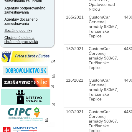
zamestnania za úhradu
Opatovce nad
Agentúry podporovaného
Nitrou
zamestnávania
165/2021
CustomCar
443
Agentúry dočasného
Červenej
zamestnávania
armády 980/67,
Sociálne podniky
Turčianske
Teplice
Chránené dielne a
chránené pracoviská
152/2021
CustomCar
443
Červenej
armády 980/67,
Turčianske
Teplice
116/2021
CustomCar
443
Červenej
armády 980/67,
Turčianske
Teplice
107/2021
CustomCar
443
Červenej
armády 980/67,
Turčianske
Teplice