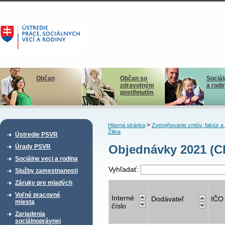
Občan
Občan so
Sociál
zdravotným
a rodi
postihnutím
>
Hlavná stránka
Zverejňovanie zmlúv, faktúr 
Žilina
Ústredie PSVR
Objednávky 2021 (C
Úrady PSVR
Sociálne veci a rodina
Vyhľadať:
Služby zamestnanosti
Záruky pre mladých
Voľné pracovné
Interné
Dodávateľ
IČO
miesta
číslo
Zariadenia
sociálnoprávnej