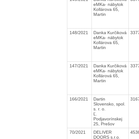
eMKa- nábytok
Kollárova 65,
Martin
148/2021
Danka Kurčiková
337
eMKa- nábytok
Kollárova 65,
Martin
147/2021
Danka Kurčiková
337
eMKa- nábytok
Kollárová 65,
Martin
166/2021
Dartin
316
Slovensko, spol.
s. r. o.
Ľ.
Podjavorínskej
25, Prešov
70/2021
DELIVER
453
DOORS s.r.o.