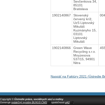
Ševčenkova 34,
85101
Bratislava
1902140867
Slovenský
00
červený kríž,
UzS Liptovský
Mikuláš
Kuzmányho 15,
03101
Liptovský
Mikuláš
1902140866
Green Wave
45
Recycling s.r.o.
Moyzesova
537/15, 94901
Nitra
Naspäť na Faktúry 2021 (Ústredie Br
Copyright ©
Ústredie práce, sociálnych vecí a rodiny
Generuje
redakčný systém BUXUS CMS
spoločnosti
ui42
.