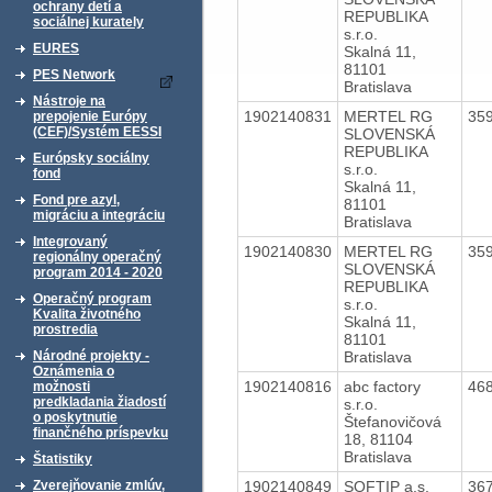
ochrany detí a
REPUBLIKA
sociálnej kurately
s.r.o.
EURES
Skalná 11,
81101
PES Network
Bratislava
Nástroje na
1902140831
MERTEL RG
35
prepojenie Európy
(CEF)/Systém EESSI
SLOVENSKÁ
REPUBLIKA
Európsky sociálny
s.r.o.
fond
Skalná 11,
Fond pre azyl,
81101
migráciu a integráciu
Bratislava
Integrovaný
1902140830
MERTEL RG
35
regionálny operačný
SLOVENSKÁ
program 2014 - 2020
REPUBLIKA
Operačný program
s.r.o.
Kvalita životného
Skalná 11,
prostredia
81101
Bratislava
Národné projekty -
Oznámenia o
1902140816
abc factory
46
možnosti
predkladania žiadostí
s.r.o.
o poskytnutie
Štefanovičová
finančného príspevku
18, 81104
Bratislava
Štatistiky
1902140849
SOFTIP a.s.
36
Zverejňovanie zmlúv,