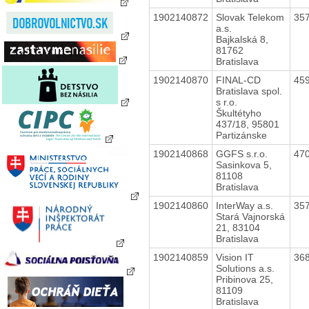
1902140872
Slovak Telekom
35
a.s.
Bajkalská 8,
81762
Bratislava
1902140870
FINAL-CD
45
Bratislava spol.
s r.o.
Škultétyho
437/18, 95801
Partizánske
1902140868
GGFS s.r.o.
47
Sasinkova 5,
81108
Bratislava
1902140860
InterWay a.s.
35
Stará Vajnorská
21, 83104
Bratislava
1902140859
Vision IT
36
Solutions a.s.
Pribinova 25,
81109
Bratislava