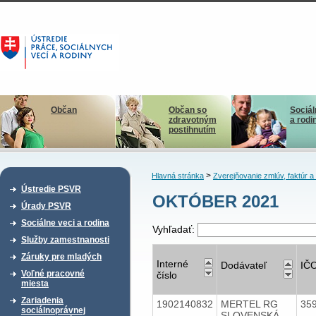
Občan
Občan so
Sociál
zdravotným
a rodi
postihnutím
>
Hlavná stránka
Zverejňovanie zmlúv, faktúr 
Ústredie PSVR
OKTÓBER 2021
Úrady PSVR
Sociálne veci a rodina
Vyhľadať:
Služby zamestnanosti
Záruky pre mladých
Interné
Dodávateľ
IČ
Voľné pracovné
číslo
miesta
Zariadenia
1902140832
MERTEL RG
35
sociálnoprávnej
SLOVENSKÁ