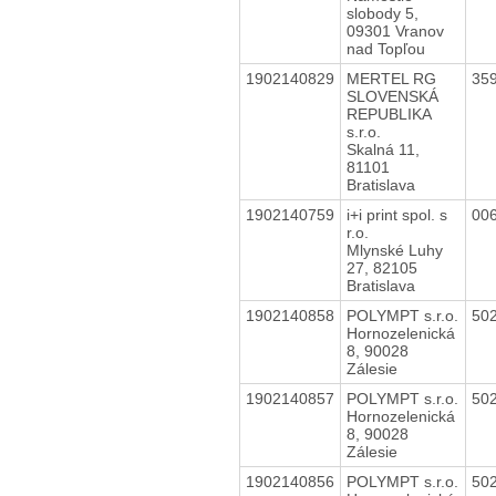
slobody 5,
09301 Vranov
nad Topľou
1902140829
MERTEL RG
35
SLOVENSKÁ
REPUBLIKA
s.r.o.
Skalná 11,
81101
Bratislava
1902140759
i+i print spol. s
00
r.o.
Mlynské Luhy
27, 82105
Bratislava
1902140858
POLYMPT s.r.o.
50
Hornozelenická
8, 90028
Zálesie
1902140857
POLYMPT s.r.o.
50
Hornozelenická
8, 90028
Zálesie
1902140856
POLYMPT s.r.o.
50