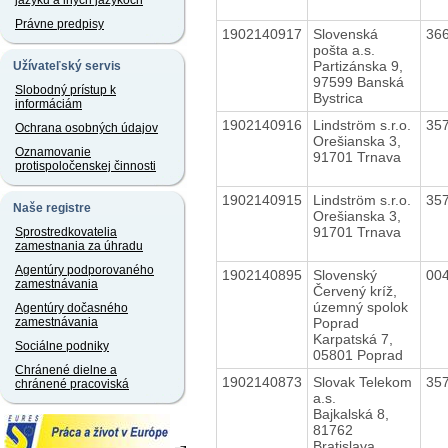
jazyku a iných jazykoch
Právne predpisy
1902140917
Slovenská
36
pošta a.s.
Partizánska 9,
Užívateľský servis
97599 Banská
Slobodný prístup k
Bystrica
informáciám
1902140916
Lindström s.r.o.
35
Ochrana osobných údajov
Orešianska 3,
Oznamovanie
91701 Trnava
protispoločenskej činnosti
1902140915
Lindström s.r.o.
35
Naše registre
Orešianska 3,
91701 Trnava
Sprostredkovatelia
zamestnania za úhradu
Agentúry podporovaného
1902140895
Slovenský
00
zamestnávania
Červený kríž,
územný spolok
Agentúry dočasného
Poprad
zamestnávania
Karpatská 7,
Sociálne podniky
05801 Poprad
Chránené dielne a
1902140873
Slovak Telekom
35
chránené pracoviská
a.s.
Bajkalská 8,
81762
Bratislava