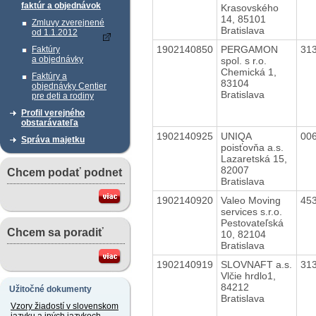
faktúr a objednávok
Krasovského
14, 85101
Zmluvy zverejnené
Bratislava
od 1.1.2012
1902140850
PERGAMON
31
Faktúry
a objednávky
spol. s r.o.
Chemická 1,
Faktúry a
83104
objednávky Centier
Bratislava
pre deti a rodiny
Profil verejného
obstarávateľa
1902140925
UNIQA
00
Správa majetku
poisťovňa a.s.
Lazaretská 15,
82007
Chcem podať podnet
Bratislava
1902140920
Valeo Moving
45
services s.r.o.
Pestovateľská
Chcem sa poradiť
10, 82104
Bratislava
1902140919
SLOVNAFT a.s.
31
Vlčie hrdlo1,
84212
Užitočné dokumenty
Bratislava
Vzory žiadostí v slovenskom