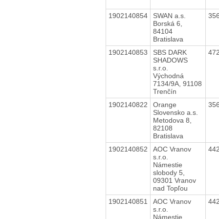
1902140854
SWAN a.s.
35
Borská 6,
84104
Bratislava
1902140853
SBS DARK
47
SHADOWS
s.r.o.
Východná
7134/9A, 91108
Trenčín
1902140822
Orange
35
Slovensko a.s.
Metodova 8,
82108
Bratislava
1902140852
AOC Vranov
44
s.r.o.
Námestie
slobody 5,
09301 Vranov
nad Topľou
1902140851
AOC Vranov
44
s.r.o.
Námestie