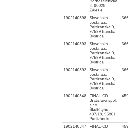
Hornozelenická
8, 90028
Zálesie
1902140898
Slovenská
36
pošta a.s.
Partizánska 9,
97599 Banská
Bystrica
1902140893
Slovenská
36
pošta a.s.
Partizánska 9,
97599 Banská
Bystrica
1902140892
Slovenská
36
pošta a.s.
Partizánska 9,
97599 Banská
Bystrica
1902140848
FINAL-CD
45
Bratislava spol.
s r.o.
Škultétyho
437/18, 95801
Partizánske
1902140847
FINAL-CD
45