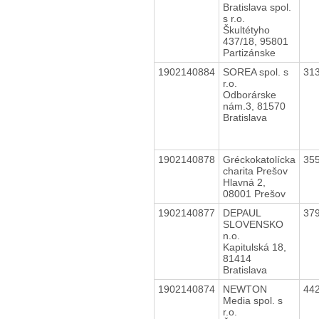
Bratislava spol.
s r.o.
Škultétyho
437/18, 95801
Partizánske
1902140884
SOREA spol. s
31
r.o.
Odborárske
nám.3, 81570
Bratislava
1902140878
Gréckokatolícka
35
charita Prešov
Hlavná 2,
08001 Prešov
1902140877
DEPAUL
37
SLOVENSKO
n.o.
Kapitulská 18,
81414
Bratislava
1902140874
NEWTON
44
Media spol. s
r.o.