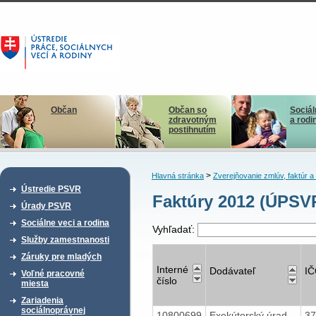
Občan
Občan so
Sociál
zdravotným
a rodi
postihnutím
>
Hlavná stránka
Zverejňovanie zmlúv, faktúr 
Ústredie PSVR
Faktúry 2012 (ÚPSV
Úrady PSVR
Sociálne veci a rodina
Vyhľadať:
Služby zamestnanosti
Záruky pre mladých
Interné
Dodávateľ
I
Voľné pracovné
číslo
miesta
Zariadenia
sociálnoprávnej
10800699
Exekútorský úrad
3