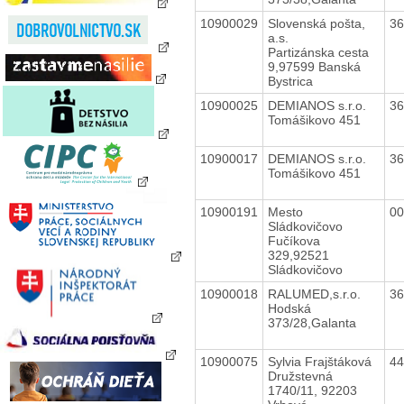
10900029
Slovenská pošta,
3
a.s.
Partizánska cesta
9,97599 Banská
Bystrica
10900025
DEMIANOS s.r.o.
3
Tomášikovo 451
10900017
DEMIANOS s.r.o.
3
Tomášikovo 451
10900191
Mesto
0
Sládkovičovo
Fučíkova
329,92521
Sládkovičovo
10900018
RALUMED,s.r.o.
3
Hodská
373/28,Galanta
10900075
Sylvia Frajštáková
4
Družstevná
1740/11, 92203