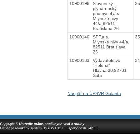
10900196
Slovenský
3
plynárenský
priemysel,a.s.
Mlynské nivy
44/a,82511
Bratislana 26
10900140
SPP,a.s.
3
Mlynské nivy 44/a,
82511 Bratislava
26
10900133
Vydavateľstvo
3
"Helena"
Hlavná 30,92701
Šaľa
Naspäť na ÚPSVR Galanta
Copyright ©
Ústredie práce, sociálnych vecí a rodiny
Generuje
redakčný systém BUXUS CMS
spoločnosti
ui42
.