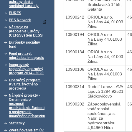
ochrany detí a
Bratislavská 1458,
sociálnej kurately
Galanta
EURES
10900242
ORIOLA s.r.o.
4
PES Network
Na Lány 44, 01003
Žilina
Nástroje na
prepojenie Európy
10900194
ORIOLA s.r.o.
4
(CEF)/Systém EESSI
Na Lány 44,01003
Európsky sociálny
Žilina
fond
10900134
ORIOLA s.r.o.
4
Fond pre azyl,
Na Lány 44, 01003
migráciu a integráciu
Žilina
Integrovaný
10900106
ORIOLA s.r.o.
4
regionálny operačný
program 2014 - 2020
Na Lány 44,01003
Žilina
Operačný program
Kvalita životného
10900314
Rudolf Lancz-LAVA
4
prostredia
Lipová 1294,92521
Národné projekty -
Sládkovičovo
Oznámenia o
10900202
Západoslovenská
3
možnosti
predkladania žiadostí
vodárenská
o poskytnutie
spoločnosť,a.s.
finančného príspevku
Nábr. za
hydrocentrálou
Štatistiky
4,94960 Nitra
Zverejňovanie zmlúv,