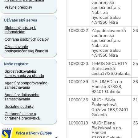
jazyku a iných jazykoch
vodárenská
spoločnosť,a.s.
Právne predpisy
Nábr. za
hydrocentrálou
Užívateľský servis
4,94960 Nitra
Slobodný prístup k
10900032
Západoslovenská
3
informáciám
vodárenská
Ochrana osobných údajov
spoločnosť,a.s.
Nábr. za
Oznamovanie
hydrocentrálou
protispoločenskej činnosti
4,94960 Nitra
10900020
TEMIS SECURITY
3
Naše registre
Bratislavská
Sprostredkovatelia
cesta17/26,Galanta
zamestnania za úhradu
10900139
RALUMED s.r.o.
3
Agentúry podporovaného
Hodská 373/38,
zamestnávania
92401 Galanta
Agentúry dočasného
zamestnávania
10900136
MUDr. Silvia
3
Štalmachová
Sociálne podniky
Ružová 168,92401
Chránené dielne a
Galanta
chránené pracoviská
10900019
MUDr.Elena
3
Blažeková s.r.o.
Hodská
373/38,Galanta