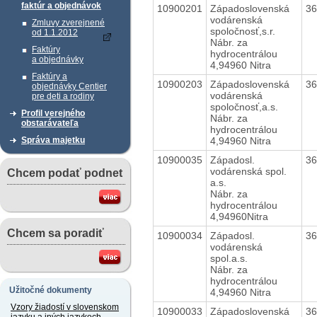
faktúr a objednávok
10900201
Západoslovenská
3
vodárenská
Zmluvy zverejnené
spoločnosť,s.r.
od 1.1.2012
Nábr. za
Faktúry
hydrocentrálou
a objednávky
4,94960 Nitra
Faktúry a
10900203
Západoslovenská
3
objednávky Centier
vodárenská
pre deti a rodiny
spoločnosť,a.s.
Profil verejného
Nábr. za
obstarávateľa
hydrocentrálou
4,94960 Nitra
Správa majetku
10900035
Západosl.
3
vodárenská spol.
Chcem podať podnet
a.s.
Nábr. za
hydrocentrálou
4,94960Nitra
Chcem sa poradiť
10900034
Západosl.
3
vodárenská
spol.a.s.
Nábr. za
hydrocentrálou
Užitočné dokumenty
4,94960 Nitra
Vzory žiadostí v slovenskom
10900033
Západoslovenská
3