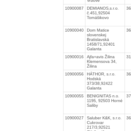
Vrbové
10900087
DEMIANOS,s.r.o.
3
č.451,92504
Tomášikovo
10900040
Dom Matice
3
slovenskej
Bratislavská
1458/71,92401
Galanta
10900016
Ajfa+avis Žilina
3
Klemensova 34,
Žilina
10900056
HÁTHOR, s.r.o.
3
Hodská
373/38,92422
Galanta
10900055
BENIGNITAS n.o.
3
1195, 92503 Horné
Saliby
10900027
Saluber K&K, s.r.o.
3
Cukrovar
217/3,92521