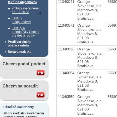
11340041
Orange
3569
faktúr a objednávok
Slovensko, a.s.
Zmluvy zverejnené
Metodova 8,
od 1.1.2012
821 08
Bratislava
Faktúry
a objednávky
11340571
Orange
3569
Faktúry a
Slovensko, a.s.
objednávky Centier
Metodova 8,
pre deti a rodiny
821 08
Bratislava
Profil verejného
obstarávateľa
11340826
Orange
3569
Správa majetku
Slovensko, a.s.
Metodova 8,
821 08
Chcem podať podnet
Bratislava
11340654
Orange
3569
Slovensko, a.s.
Metodova 8,
821 08
Chcem sa poradiť
Bratislava
11340559
Orange
3569
Slovensko, a.s.
Metodova 8,
Užitočné dokumenty
821 08
Bratislava
Vzory žiadostí v slovenskom