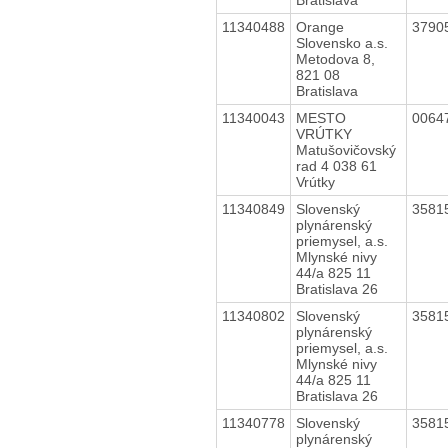
11340488
Orange
3790
Slovensko a.s.
Metodova 8,
821 08
Bratislava
11340043
MESTO
0064
VRÚTKY
Matušovičovský
rad 4 038 61
Vrútky
11340849
Slovenský
3581
plynárenský
priemysel, a.s.
Mlynské nivy
44/a 825 11
Bratislava 26
11340802
Slovenský
3581
plynárenský
priemysel, a.s.
Mlynské nivy
44/a 825 11
Bratislava 26
11340778
Slovenský
3581
plynárenský