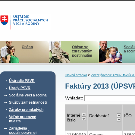
Občan
Občan so
Sociál
zdravotným
a rodi
postihnutím
>
Hlavná stránka
Zverejňovanie zmlúv, faktúr 
Ústredie PSVR
Faktúry 2013 (ÚPSVR
Úrady PSVR
Sociálne veci a rodina
Vyhľadať:
Služby zamestnanosti
Záruky pre mladých
Interné
Dodávateľ
IČO
Voľné pracovné
číslo
miesta
Zariadenia
sociálnoprávnej
11340349
Orange
3569