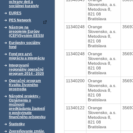
ochrany detí a
Slovensko, a.s.
sociálnej kurately
Metodova 8,
EURES
821 08
Bratislava
PES Network
11340248
Orange
3569
Nástroje na
Slovensko, a.s.
prepojenie Európy
(CEF)/Systém EESSI
Metodova 8,
821 08
Európsky sociálny
Bratislava
fond
11340248
Orange
3569
Fond pre azyl,
Slovensko, a.s.
migráciu a integráciu
Metodova 8,
Integrovaný
821 08
regionálny operačný
Bratislava
program 2014 - 2020
11340200
Orange
3569
Operačný program
Kvalita životného
Slovensko, a.s.
prostredia
Metodova 8,
821 08
Národné projekty -
Bratislava
Oznámenia o
možnosti
11340122
Orange
3569
predkladania žiadostí
Slovensko, a.s.
o poskytnutie
Metodova 8,
finančného príspevku
821 08
Štatistiky
Bratislava
Zverejňovanie zmlúv,