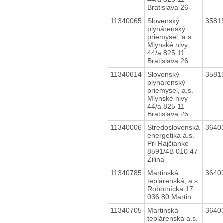
Bratislava 26
11340065
Slovenský
3581
plynárenský
priemysel, a.s.
Mlynské nivy
44/a 825 11
Bratislava 26
11340614
Slovenský
3581
plynárenský
priemysel, a.s.
Mlynské nivy
44/a 825 11
Bratislava 26
11340006
Stredoslovenská
3640
energetika a.s.
Pri Rajčianke
8591/4B 010 47
Žilina
11340785
Martinská
3640
teplárenská, a.s.
Robotnícka 17
036 80 Martin
11340705
Martinská
3640
teplárenská a.s.