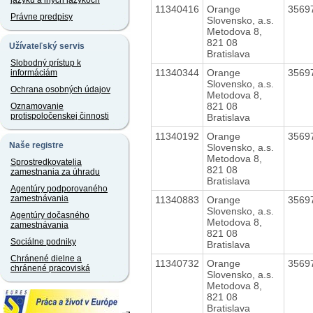
jazyku a iných jazykoch
11340416
Orange
3569
Právne predpisy
Slovensko, a.s.
Metodova 8,
821 08
Užívateľský servis
Bratislava
Slobodný prístup k
11340344
Orange
3569
informáciám
Slovensko, a.s.
Ochrana osobných údajov
Metodova 8,
821 08
Oznamovanie
protispoločenskej činnosti
Bratislava
11340192
Orange
3569
Naše registre
Slovensko, a.s.
Metodova 8,
Sprostredkovatelia
821 08
zamestnania za úhradu
Bratislava
Agentúry podporovaného
zamestnávania
11340883
Orange
3569
Slovensko, a.s.
Agentúry dočasného
Metodova 8,
zamestnávania
821 08
Sociálne podniky
Bratislava
Chránené dielne a
11340732
Orange
3569
chránené pracoviská
Slovensko, a.s.
Metodova 8,
821 08
Bratislava