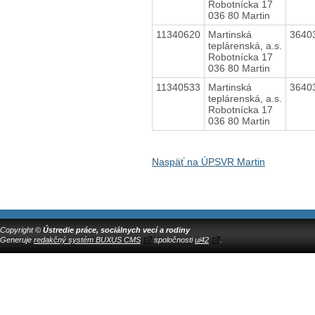
Robotnícka 17
036 80 Martin
11340620
Martinská
3640
teplárenská, a.s.
Robotnícka 17
036 80 Martin
11340533
Martinská
3640
teplárenská, a.s.
Robotnícka 17
036 80 Martin
Naspäť na ÚPSVR Martin
Copyright ©
Ústredie práce, sociálnych vecí a rodiny
Generuje
redakčný systém BUXUS CMS
spoločnosti
ui42
.