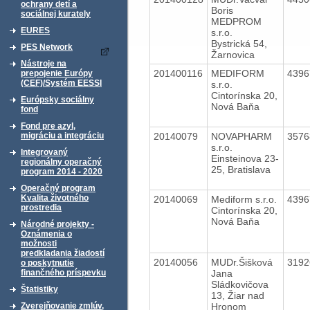
ochrany detí a
Boris
sociálnej kurately
MEDPROM
EURES
s.r.o.
Bystrická 54,
PES Network
Žarnovica
Nástroje na
201400116
MEDIFORM
439
prepojenie Európy
(CEF)/Systém EESSI
s.r.o.
Cintorínska 20,
Európsky sociálny
Nová Baňa
fond
Fond pre azyl,
20140079
NOVAPHARM
357
migráciu a integráciu
s.r.o.
Integrovaný
Einsteinova 23-
regionálny operačný
25, Bratislava
program 2014 - 2020
Operačný program
Kvalita životného
20140069
Mediform s.r.o.
439
prostredia
Cintorínska 20,
Nová Baňa
Národné projekty -
Oznámenia o
možnosti
predkladania žiadostí
20140056
MUDr.Šišková
319
o poskytnutie
Jana
finančného príspevku
Sládkovičova
Štatistiky
13, Žiar nad
Hronom
Zverejňovanie zmlúv,