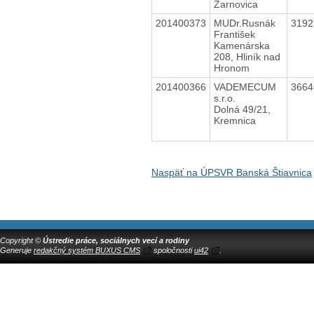
Žarnovica
201400373
MUDr.Rusnák
319
František
Kamenárska
208, Hliník nad
Hronom
201400366
VADEMECUM
366
s.r.o.
Dolná 49/21,
Kremnica
Naspäť na ÚPSVR Banská Štiavnica
Copyright ©
Ústredie práce, sociálnych vecí a rodiny
Generuje
redakčný systém BUXUS CMS
spoločnosti
ui42
.