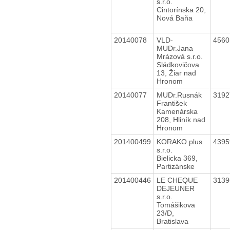
s.r.o.
Cintorínska 20,
Nová Baňa
20140078
VLD-
456
MUDr.Jana
Mrázová s.r.o.
Sládkovičova
13, Žiar nad
Hronom
20140077
MUDr.Rusnák
319
František
Kamenárska
208, Hliník nad
Hronom
201400499
KORAKO plus
439
s.r.o.
Bielicka 369,
Partizánske
201400446
LE CHEQUE
313
DEJEUNER
s.r.o.
Tomášikova
23/D,
Bratislava