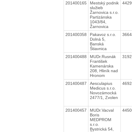
201400165
Mestský podnik
442
služieb
Žarnovica s.r.o.
Partizánska
1043/84,
Žarnovica
201400358
Pakavoz s.r.o.
366
Dolná 5,
Banská
Štiavnica
201400488
MUDr.Rusnák
319
František
Kamenárska
208, Hliník nad
Hronom
201400487
Aesculapius
469
Medicus s.r.o.
Novozámocká
2477/1, Zvolen
201400457
MUDr.Vacval
445
Boris
MEDPROM
s.r.o.
Bystrická 54,