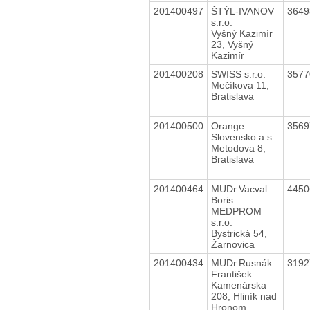
201400497
ŠTÝL-IVANOV
364
s.r.o.
Vyšný Kazimír
23, Vyšný
Kazimír
201400208
SWISS s.r.o.
357
Mečíkova 11,
Bratislava
201400500
Orange
356
Slovensko a.s.
Metodova 8,
Bratislava
201400464
MUDr.Vacval
445
Boris
MEDPROM
s.r.o.
Bystrická 54,
Žarnovica
201400434
MUDr.Rusnák
319
František
Kamenárska
208, Hliník nad
Hronom