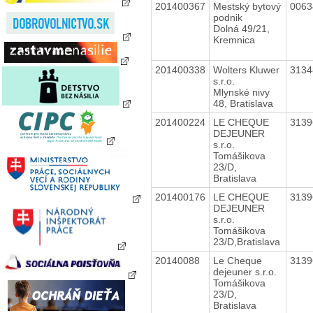
201400367
Mestský bytový
006
podnik
Dolná 49/21,
Kremnica
201400338
Wolters Kluwer
313
s.r.o.
Mlynské nivy
48, Bratislava
201400224
LE CHEQUE
313
DEJEUNER
s.r.o.
Tomášikova
23/D,
Bratislava
201400176
LE CHEQUE
313
DEJEUNER
s.r.o.
Tomášikova
23/D,Bratislava
20140088
Le Cheque
313
dejeuner s.r.o.
Tomášikova
23/D,
Bratislava