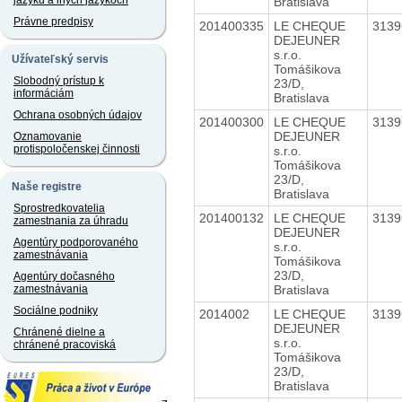
jazyku a iných jazykoch
Bratislava
Právne predpisy
201400335
LE CHEQUE
313
DEJEUNER
s.r.o.
Užívateľský servis
Tomášikova
Slobodný prístup k
23/D,
informáciám
Bratislava
Ochrana osobných údajov
201400300
LE CHEQUE
313
DEJEUNER
Oznamovanie
protispoločenskej činnosti
s.r.o.
Tomášikova
23/D,
Naše registre
Bratislava
Sprostredkovatelia
201400132
LE CHEQUE
313
zamestnania za úhradu
DEJEUNER
Agentúry podporovaného
s.r.o.
zamestnávania
Tomášikova
23/D,
Agentúry dočasného
Bratislava
zamestnávania
Sociálne podniky
2014002
LE CHEQUE
313
DEJEUNER
Chránené dielne a
s.r.o.
chránené pracoviská
Tomášikova
23/D,
Bratislava