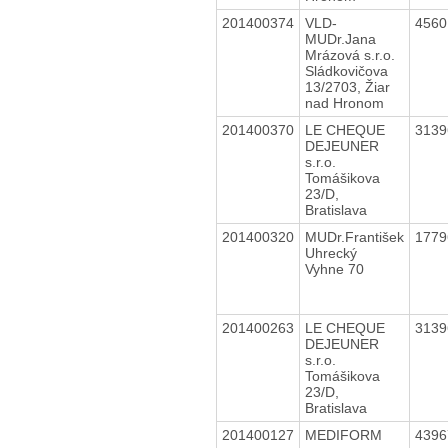
201400374
VLD-
456
MUDr.Jana
Mrázová s.r.o.
Sládkovičova
13/2703, Žiar
nad Hronom
201400370
LE CHEQUE
313
DEJEUNER
s.r.o.
Tomášikova
23/D,
Bratislava
201400320
MUDr.František
177
Uhrecký
Vyhne 70
201400263
LE CHEQUE
313
DEJEUNER
s.r.o.
Tomášikova
23/D,
Bratislava
201400127
MEDIFORM
439