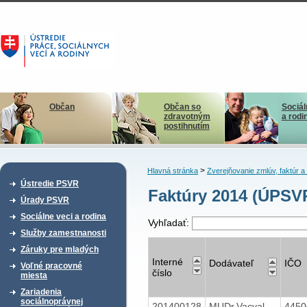
Občan
Občan so
Sociál
zdravotným
a rodi
postihnutím
>
Hlavná stránka
Zverejňovanie zmlúv, faktúr 
Ústredie PSVR
Faktúry 2014 (ÚPSV
Úrady PSVR
Sociálne veci a rodina
Vyhľadať:
Služby zamestnanosti
Záruky pre mladých
Interné
Dodávateľ
IČO
Voľné pracovné
číslo
miesta
Zariadenia
sociálnoprávnej
201400128
MUDr.Vacval
445