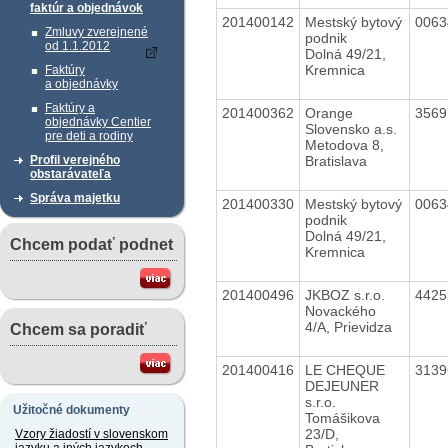
faktúr a objednávok
201400142
Mestský bytový
006
Zmluvy zverejnené
podnik
od 1.1.2012
Dolná 49/21,
Kremnica
Faktúry
a objednávky
Faktúry a
201400362
Orange
356
objednávky Centier
Slovensko a.s.
pre deti a rodiny
Metodova 8,
Bratislava
Profil verejného
obstarávateľa
Správa majetku
201400330
Mestský bytový
006
podnik
Dolná 49/21,
Chcem podať podnet
Kremnica
201400496
JKBOZ s.r.o.
442
Novackého
4/A, Prievidza
Chcem sa poradiť
201400416
LE CHEQUE
313
DEJEUNER
s.r.o.
Užitočné dokumenty
Tomášikova
23/D,
Vzory žiadostí v slovenskom