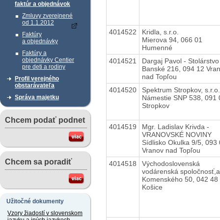
faktúr a objednávok
Zmluvy zverejnené
od 1.1.2012
4014522
Kridla, s.r.o.
Faktúry
Mierova 94, 066 01
a objednávky
Humenné
Faktúry a
objednávky Centier
4014521
Dargaj Pavol - Stolárstvo
pre deti a rodiny
Banské 216, 094 12 Vra
nad Topľou
Profil verejného
obstarávateľa
4014520
Spektrum Stropkov, s.r.o.
Námestie SNP 538, 091 
Správa majetku
Stropkov
Chcem podať podnet
4014519
Mgr. Ladislav Krivda -
VRANOVSKÉ NOVINY
Sídlisko Okulka 9/5, 093
Vranov nad Topľou
Chcem sa poradiť
4014518
Východoslovenská
vodárenská spoločnosť,a
Komenského 50, 042 48
Košice
Užitočné dokumenty
Vzory žiadostí v slovenskom