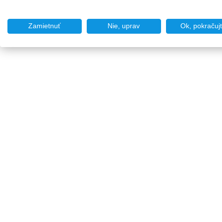
Zamietnuť
Nie, uprav
Ok, pokračuj