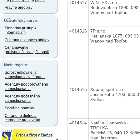
jazyku a iných jazykoch
4014517
WINTEX s.r.o.
Budovateľská 1290, 093
Právne predpisy
Vranov nad Topľou
Užívateľský servis
Slobodný prístup k
4014516
7P s.r.o.
informáciám
Herlianska 1077, 093 03
Ochrana osobných údajov
Vranov nad Topľou
Oznamovanie
protispoločenskej činnosti
Naše registre
Sprostredkovatelia
zamestnania za úhradu
Agentúry podporovaného
zamestnávania
4014515
Xepap, spol. s r.o.
Jesenského 4703, 960 0
Agentúry dočasného
Zvolen
zamestnávania
Sociálne podniky
Chránené dielne a
chránené pracoviská
4014514
Natália Ulanovská -
TROLKA
Baltická 16, 040 12 Koši
Nad Jazerom