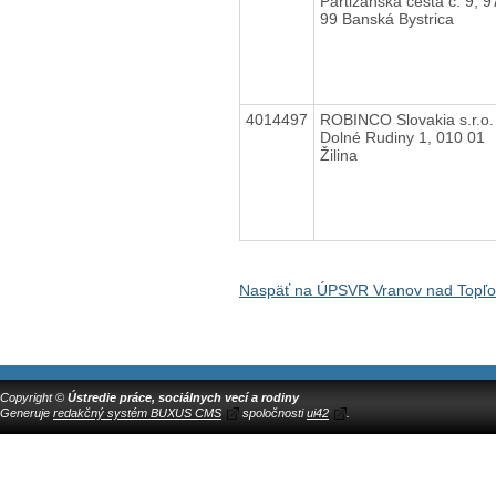
Partizánska cesta č. 9, 9
99 Banská Bystrica
4014497
ROBINCO Slovakia s.r.o.
Dolné Rudiny 1, 010 01
Žilina
Naspäť na ÚPSVR Vranov nad Topľ
Copyright ©
Ústredie práce, sociálnych vecí a rodiny
Generuje
redakčný systém BUXUS CMS
spoločnosti
ui42
.