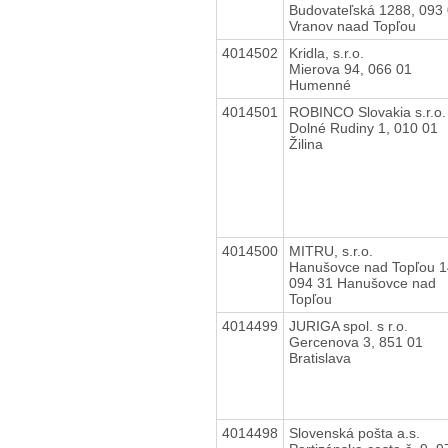
Budovateľská 1288, 093
Vranov naad Topľou
4014502
Kridla, s.r.o.
Mierova 94, 066 01
Humenné
4014501
ROBINCO Slovakia s.r.o.
Dolné Rudiny 1, 010 01
Žilina
4014500
MITRU, s.r.o.
Hanušovce nad Topľou 1
094 31 Hanušovce nad
Topľou
4014499
JURIGA spol. s r.o.
Gercenova 3, 851 01
Bratislava
4014498
Slovenská pošta a.s.