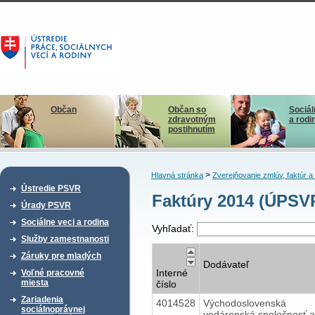
Občan
Občan so
Sociál
zdravotným
a rodi
postihnutím
>
Hlavná stránka
Zverejňovanie zmlúv, faktúr 
Ústredie PSVR
Faktúry 2014 (ÚPSV
Úrady PSVR
Sociálne veci a rodina
Vyhľadať:
Služby zamestnanosti
Záruky pre mladých
Dodávateľ
Interné
Voľné pracovné
miesta
číslo
Zariadenia
4014528
Východoslovenská
sociálnoprávnej
vodárenská spoločnosť,a