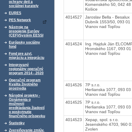
ochrany detí a
Komenského 50, 042 48
sociálnej kurately
Košice
EURES
4014527
Jaroslav Bella - Besalux
PES Network
Dubník 1553/50, 093 01
Vranov nad Topľou
Nástroje na
prepojenie Európy
(CEF)/Systém EESSI
Európsky sociálny
4014524
Ing. Hajduk Ján ELCOM
fond
Hronského 1167, 093 01
Vranov nad Topľou
Fond pre azyl,
migráciu a integráciu
Integrovaný
regionálny operačný
program 2014 - 2020
Operačný program
Kvalita životného
4014526
7P s.r.o.
prostredia
Herlianska 1077, 093 03
Vranov nad Topľou
Národné projekty -
Oznámenia o
4014525
7P s.r.o.
možnosti
Herlianska 1077, 093 03
predkladania žiadostí
Vranov nad Topľou
o poskytnutie
finančného príspevku
4014523
Xepap, spol. s r.o.
Štatistiky
Jesenského 4703, 960 0
Zvolen
Zverejňovanie zmlúv,