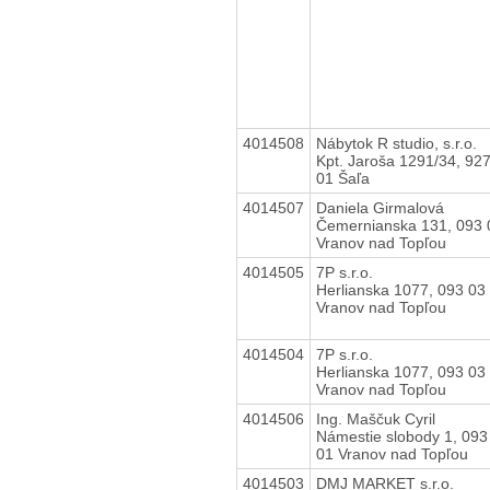
4014508
Nábytok R studio, s.r.o.
Kpt. Jaroša 1291/34, 92
01 Šaľa
4014507
Daniela Girmalová
Čemernianska 131, 093 
Vranov nad Topľou
4014505
7P s.r.o.
Herlianska 1077, 093 03
Vranov nad Topľou
4014504
7P s.r.o.
Herlianska 1077, 093 03
Vranov nad Topľou
4014506
Ing. Maščuk Cyril
Námestie slobody 1, 093
01 Vranov nad Topľou
4014503
DMJ MARKET s.r.o.