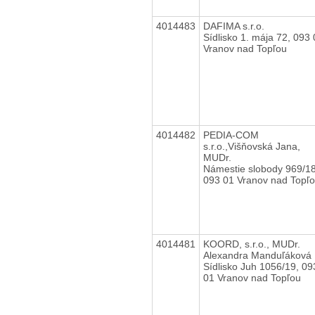
4014483
DAFIMA s.r.o.
Sídlisko 1. mája 72, 093
Vranov nad Topľou
4014482
PEDIA-COM
s.r.o.,Višňovská Jana,
MUDr.
Námestie slobody 969/1
093 01 Vranov nad Topľ
4014481
KOORD, s.r.o., MUDr.
Alexandra Manduľáková
Sídlisko Juh 1056/19, 09
01 Vranov nad Topľou