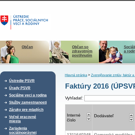
Občan
Občan so
Sociál
zdravotným
a rodi
postihnutím
>
Hlavná stránka
Zverejňovanie zmlúv, faktúr 
Ústredie PSVR
Faktúry 2016 (ÚPSV
Úrady PSVR
Sociálne veci a rodina
Vyhľadať:
Služby zamestnanosti
Záruky pre mladých
Interné
Dodávateľ
Voľné pracovné
číslo
miesta
Zariadenia
sociálnoprávnej
1311640348
Gemerská mediálna