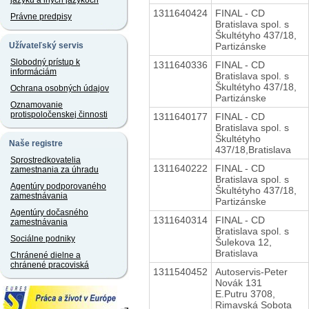
jazyku a iných jazykoch
1311640424
FINAL - CD
Právne predpisy
Bratislava spol. s
Škultétyho 437/18,
Partizánske
Užívateľský servis
Slobodný prístup k
1311640336
FINAL - CD
informáciám
Bratislava spol. s
Škultétyho 437/18,
Ochrana osobných údajov
Partizánske
Oznamovanie
protispoločenskej činnosti
1311640177
FINAL - CD
Bratislava spol. s
Škultétyho
Naše registre
437/18,Bratislava
Sprostredkovatelia
1311640222
FINAL - CD
zamestnania za úhradu
Bratislava spol. s
Agentúry podporovaného
Škultétyho 437/18,
zamestnávania
Partizánske
Agentúry dočasného
1311640314
FINAL - CD
zamestnávania
Bratislava spol. s
Sociálne podniky
Šulekova 12,
Bratislava
Chránené dielne a
chránené pracoviská
1311540452
Autoservis-Peter
Novák 131
E.Putru 3708,
Rimavská Sobota