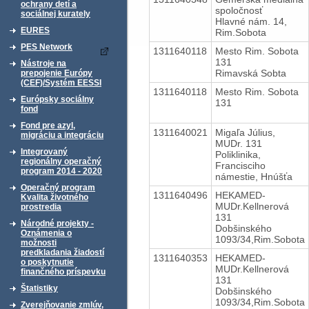
ochrany detí a
spoločnosť
sociálnej kurately
Hlavné nám. 14,
EURES
Rim.Sobota
PES Network
1311640118
Mesto Rim. Sobota
131
Nástroje na
Rimavská Sobta
prepojenie Európy
(CEF)/Systém EESSI
1311640118
Mesto Rim. Sobota
Európsky sociálny
131
fond
Fond pre azyl,
1311640021
Migaľa Július,
migráciu a integráciu
MUDr. 131
Integrovaný
Poliklinika,
regionálny operačný
Francisciho
program 2014 - 2020
námestie, Hnúšťa
Operačný program
1311640496
HEKAMED-
Kvalita životného
MUDr.Kellnerová
prostredia
131
Národné projekty -
Dobšinského
Oznámenia o
1093/34,Rim.Sobota
možnosti
predkladania žiadostí
1311640353
HEKAMED-
o poskytnutie
MUDr.Kellnerová
finančného príspevku
131
Štatistiky
Dobšinského
1093/34,Rim.Sobota
Zverejňovanie zmlúv,