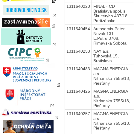
1311640220
FINAL - CD
Bratislava spol. s
Škultétyho 437/18,
Partizánske
1311540454
Autoservis-Peter
Novák 131
E.Putru 3708,
Rimavská Sobota
1311640253
NAY a.s.
Tuhovská 15,
Bratislava
1311640483
MAGNA ENERGIA
a.s.
Nitrianska 7555/18,
Piešťany
1311640425
MAGNA ENERGIA
a.s.
Nitrianska 7555/18,
Piešťany
1311640257
MAGNA ENERGIA
a.s.
Nitrianska 7555/18,
Piešťany