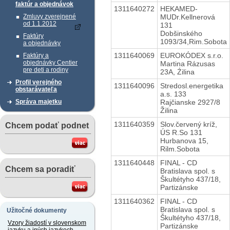
faktúr a objednávok
1311640272
HEKAMED-
MUDr.Kellnerová
Zmluvy zverejnené
od 1.1.2012
131
Dobšinského
Faktúry
1093/34,Rim.Sobota
a objednávky
1311640069
EUROKÓDEX s.r.o.
Faktúry a
objednávky Centier
Martina Rázusas
pre deti a rodiny
23A, Źilina
Profil verejného
1311640096
Stredosl.energetika
obstarávateľa
a.s. 133
Rajčianske 2927/8
Správa majetku
Žilina
1311640359
Slov.červený kríž,
Chcem podať podnet
ÚS R.So 131
Hurbanova 15,
Rilm.Sobota
1311640448
FINAL - CD
Chcem sa poradiť
Bratislava spol. s
Škultétyho 437/18,
Partizánske
1311640362
FINAL - CD
Bratislava spol. s
Užitočné dokumenty
Škultétyho 437/18,
Vzory žiadostí v slovenskom
Partizánske