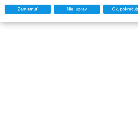
Zamietnuť
Nie, uprav
Ok, pokračuj