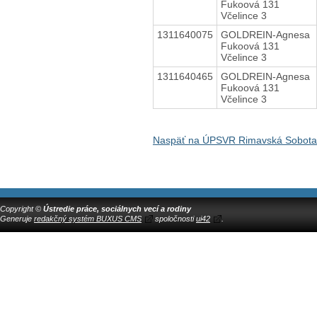
Fukoová 131
Včelince 3
1311640075
GOLDREIN-Agnesa
Fukoová 131
Včelince 3
1311640465
GOLDREIN-Agnesa
Fukoová 131
Včelince 3
Naspäť na ÚPSVR Rimavská Sobota
Copyright ©
Ústredie práce, sociálnych vecí a rodiny
Generuje
redakčný systém BUXUS CMS
spoločnosti
ui42
.