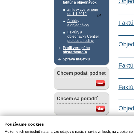
Objed
faktúr a objednávok
Zmluvy zverejnené
od 1.1.2012
Faktúry
Faktú
a objednávky
Faktúry a
objednávky Centier
pre deti a rodiny
Objed
Profil verejného
obstarávateľa
Správa majetku
Faktú
Chcem podať podnet
Faktú
Chcem sa poradiť
Objed
Užitočné dokumenty
Používame cookies
Faktú
Vzory žiadostí v slovenskom
Môžeme ich umiestniť na analýzu údajov o našich návštevníkoch, na zlepšenie