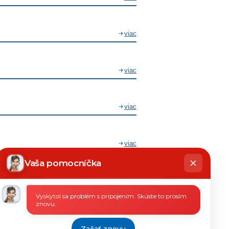
viac
viac
viac
viac
hatbot
íše
Vaša pomocníčka
viac
Vyskytol sa problém s pripojením. Skúste to prosím
znovu.
viac
Začať znovu