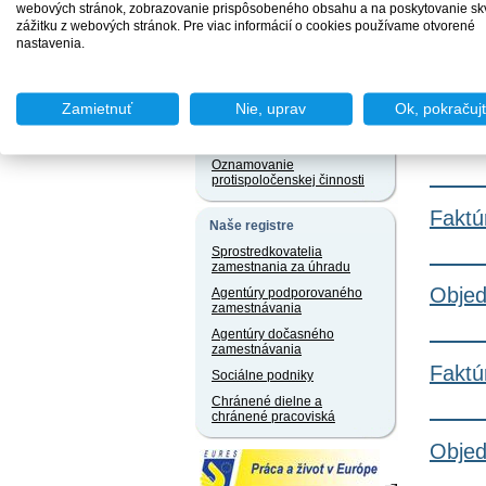
jazyku a iných jazykoch
webových stránok, zobrazovanie prispôsobeného obsahu a na poskytovanie sk
zážitku z webových stránok. Pre viac informácií o cookies používame otvorené
Právne predpisy
nastavenia.
Objed
Užívateľský servis
Slobodný prístup k
Zamietnuť
Nie, uprav
Ok, pokračuj
informáciám
Objed
Ochrana osobných údajov
Oznamovanie
protispoločenskej činnosti
Faktú
Naše registre
Sprostredkovatelia
zamestnania za úhradu
Objed
Agentúry podporovaného
zamestnávania
Agentúry dočasného
zamestnávania
Faktú
Sociálne podniky
Chránené dielne a
chránené pracoviská
Objed