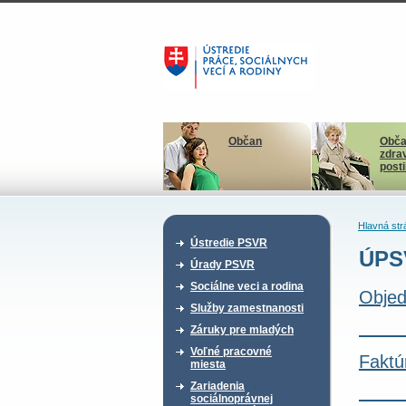
Občan
Obča
zdra
post
Hlavná str
Ústredie PSVR
ÚPS
Úrady PSVR
Sociálne veci a rodina
Objed
Služby zamestnanosti
Záruky pre mladých
Voľné pracovné
Faktú
miesta
Zariadenia
sociálnoprávnej