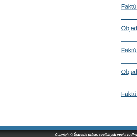
Faktú
Objed
Faktú
Objed
Faktú
Copyright ©
Ústredie práce, sociálnych vecí a rodin