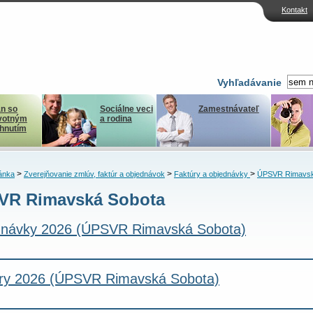
Kontakt
Vyhľadávanie
n so
Sociálne veci
Zamestnávateľ
votným
a rodina
ihnutím
>
>
>
ánka
Zverejňovanie zmlúv, faktúr a objednávok
Faktúry a objednávky
ÚPSVR Rimavsk
VR Rimavská Sobota
návky 2026 (ÚPSVR Rimavská Sobota)
ry 2026 (ÚPSVR Rimavská Sobota)