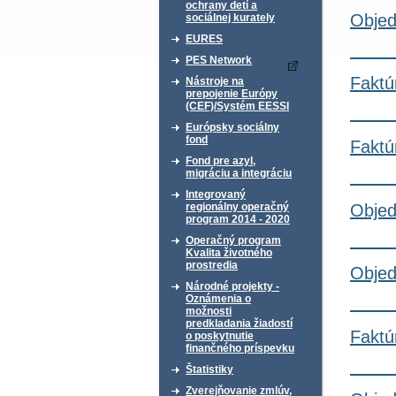
ochrany detí a
Objed
sociálnej kurately
EURES
PES Network
Faktú
Nástroje na
prepojenie Európy
(CEF)/Systém EESSI
Európsky sociálny
fond
Faktú
Fond pre azyl,
migráciu a integráciu
Integrovaný
Objed
regionálny operačný
program 2014 - 2020
Operačný program
Kvalita životného
prostredia
Objed
Národné projekty -
Oznámenia o
možnosti
predkladania žiadostí
Faktú
o poskytnutie
finančného príspevku
Štatistiky
Zverejňovanie zmlúv,