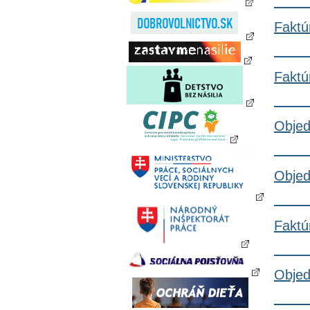
Faktú
Faktú
Objed
Objed
Faktú
Objed