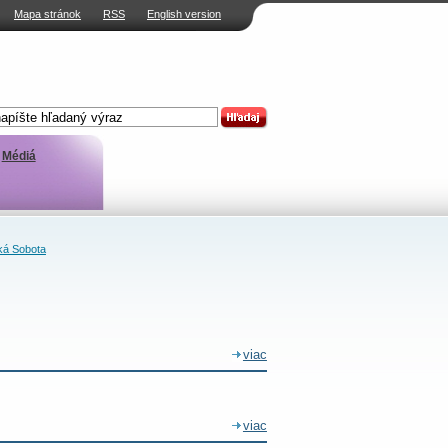
Mapa stránok
RSS
English version
Médiá
á Sobota
viac
viac