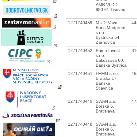
AMB.VLDD
980 61 Tisovec
1271740459
MUDr.Vaval
44
Boris Medprom
s.r.o.
Bystrická 54,
Žarnovica
1271740452
Prima Invest
31
s.r.o.
Bakossova 60,
Banská Bystrica
1271740451
H+MG s.r.o.
46
Bratská 17,
Banská
Štiavnica
1271740449
SWAN a.s.
47
Borská 6,
Bratislava
1271740448
SWAN a.s.
47
Borská 6,
Bratislava