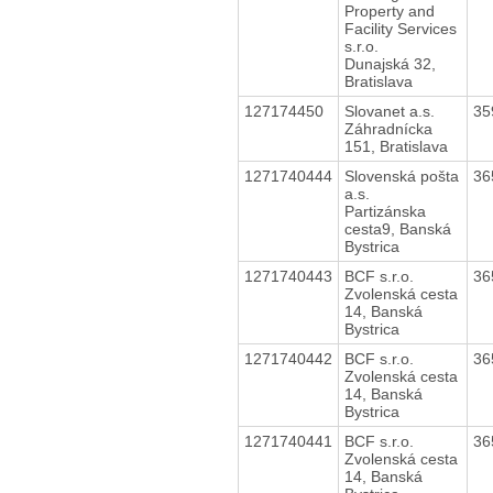
Property and
Facility Services
s.r.o.
Dunajská 32,
Bratislava
127174450
Slovanet a.s.
35
Záhradnícka
151, Bratislava
1271740444
Slovenská pošta
36
a.s.
Partizánska
cesta9, Banská
Bystrica
1271740443
BCF s.r.o.
36
Zvolenská cesta
14, Banská
Bystrica
1271740442
BCF s.r.o.
36
Zvolenská cesta
14, Banská
Bystrica
1271740441
BCF s.r.o.
36
Zvolenská cesta
14, Banská