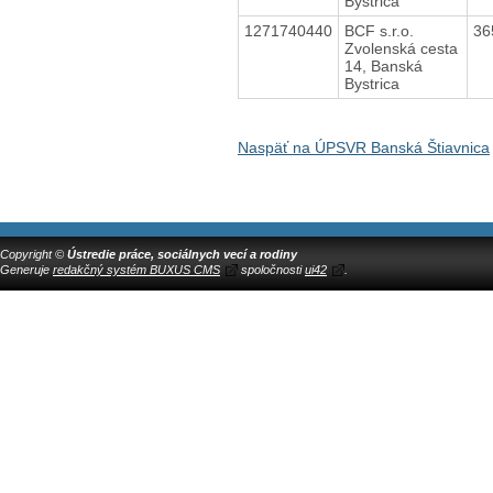
Bystrica
1271740440
BCF s.r.o.
36
Zvolenská cesta
14, Banská
Bystrica
Naspäť na ÚPSVR Banská Štiavnica
Copyright ©
Ústredie práce, sociálnych vecí a rodiny
Generuje
redakčný systém BUXUS CMS
spoločnosti
ui42
.