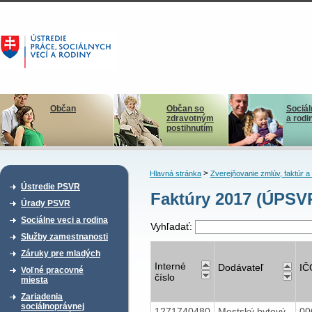
Občan
Občan so
Sociál
zdravotným
a rodi
postihnutím
>
Hlavná stránka
Zverejňovanie zmlúv, faktúr 
Ústredie PSVR
Faktúry 2017 (ÚPSV
Úrady PSVR
Sociálne veci a rodina
Vyhľadať:
Služby zamestnanosti
Záruky pre mladých
Interné
Dodávateľ
IČ
Voľné pracovné
číslo
miesta
Zariadenia
sociálnoprávnej
1271740480
Mestský bytový
00