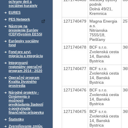
ochrany detí a
podnik
sociálnej kurately
Dolná 49/21,
EURES
Kremnica
PES Network
1271740479
Magna Energia
25
a.s.
Nástroje na
Nitrianska
prepojenie Európy
(CEF)/Systém EESSI
7555/18,
Piešťany
Európsky sociálny
fond
1271740478
BCF s.r.o.
36
Zvolenská cesta
Fond pre azyl,
14, Banská
migráciu a integráciu
Bystrica
Integrovaný
regionálny operačný
1271740477
BCF s.r.o.
36
program 2014 - 2020
Zvolenská cesta
14, Banská
Operačný program
Kvalita životného
Bystrica
prostredia
1271740476
BCF s.r.o.
36
Národné projekty -
Zvolenská cesta
Oznámenia o
14, Banská
možnosti
Bystrica
predkladania žiadostí
o poskytnutie
1271740475
BCF s.r.o.
36
finančného príspevku
Zvolenská cesta
Štatistiky
14, Banská
Bystrica
Zverejňovanie zmlúv,