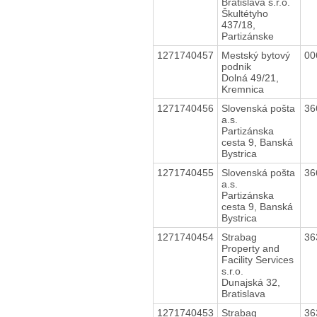
Bratislava s.r.o.
Škultétyho
437/18,
Partizánske
1271740457
Mestský bytový
00
podnik
Dolná 49/21,
Kremnica
1271740456
Slovenská pošta
36
a.s.
Partizánska
cesta 9, Banská
Bystrica
1271740455
Slovenská pošta
36
a.s.
Partizánska
cesta 9, Banská
Bystrica
1271740454
Strabag
36
Property and
Facility Services
s.r.o.
Dunajská 32,
Bratislava
1271740453
Strabag
36