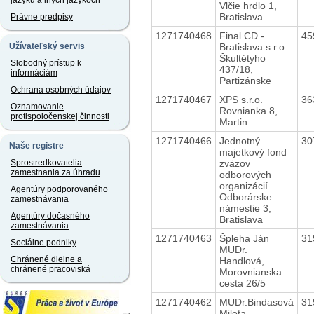
jazyku a iných jazykoch
Vlčie hrdlo 1,
Bratislava
Právne predpisy
1271740468
Final CD -
45
Bratislava s.r.o.
Užívateľský servis
Škultétyho
Slobodný prístup k
437/18,
informáciám
Partizánske
Ochrana osobných údajov
1271740467
XPS s.r.o.
36
Oznamovanie
Rovnianka 8,
protispoločenskej činnosti
Martin
1271740466
Jednotný
30
Naše registre
majetkový fond
zväzov
Sprostredkovatelia
zamestnania za úhradu
odborových
organizácií
Agentúry podporovaného
Odborárske
zamestnávania
námestie 3,
Agentúry dočasného
Bratislava
zamestnávania
1271740463
Špleha Ján
31
Sociálne podniky
MUDr.
Chránené dielne a
Handlová,
chránené pracoviská
Morovnianska
cesta 26/5
1271740462
MUDr.Bindasová
31
Milota