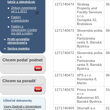
faktúr a objednávok
1271740474
Strabag
36
Property and
Zmluvy zverejnené
od 1.1.2012
Facility Services
s.r.o.
Faktúry
Dunajská 32,
a objednávky
Bratislava
Faktúry a
objednávky Centier
1271740473
Slovenská pošta
36
pre deti a rodiny
a.s.
Partizánska
Profil verejného
cesta 9, Banská
obstarávateľa
Bystrica
Správa majetku
1271740472
Slovenská pošta
36
a.s.
Chcem podať podnet
Partizánska
cesta 9, Banská
Bystrica
1271740471
XPS s.r.o.
36
Rovnianka 8,
Chcem sa poradiť
Martin
1271740470
Prima Invest
31
s.r.o.
Bakossova 60,
Užitočné dokumenty
Banská Bystrica
Vzory žiadostí v slovenskom
1271740469
Slovnaft a.s.
31