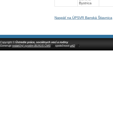
Bystrica
Naspäť na ÚPSVR Banská Štiavnica
Copyright ©
Ústredie práce, sociálnych vecí a rodiny
Generuje
redakčný systém BUXUS CMS
spoločnosti
ui42
.