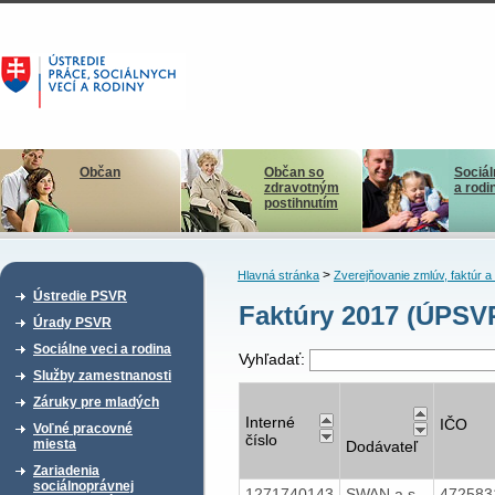
Občan
Občan so
Sociál
zdravotným
a rodi
postihnutím
>
Hlavná stránka
Zverejňovanie zmlúv, faktúr 
Ústredie PSVR
Faktúry 2017 (ÚPSV
Úrady PSVR
Sociálne veci a rodina
Vyhľadať:
Služby zamestnanosti
Záruky pre mladých
Interné
IČO
Voľné pracovné
číslo
miesta
Dodávateľ
Zariadenia
sociálnoprávnej
1271740143
SWAN a.s.
47258