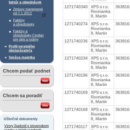
faktúr a objednávok
1271740340
XPS s.r.o.
36381
Zmluvy zverejnené
Rovnianka
od 1.1.2012
8, Martin
Faktúry
1271740274
XPS s.r.o.
36381
a objednávky
Rovnianka
Faktúry a
8, Martin
objednávky Centier
pre deti a rodiny
1271740236
XPS s.r.o.
36381
Rovnianka
Profil verejného
8, Martin
obstarávateľa
Správa majetku
1271740234
XPS s.r.o.
36381
Rovnianka
8, Martin
Chcem podať podnet
1271740196
XPS s.r.o.
36381
Rovnianka
8, Martin
1271740169
XPS s.r.o.
36381
Chcem sa poradiť
Rovnianka
8, Martin
1271740168
XPS s.r.o.
36381
Rovnianka
8, Martin
Užitočné dokumenty
Vzory žiadostí v slovenskom
1271740117
XPS s.r.o.
36381