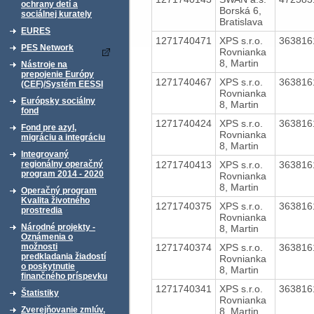
ochrany detí a
Borská 6,
sociálnej kurately
Bratislava
EURES
1271740471
XPS s.r.o.
36381
PES Network
Rovnianka
8, Martin
Nástroje na
prepojenie Európy
1271740467
XPS s.r.o.
36381
(CEF)/Systém EESSI
Rovnianka
Európsky sociálny
8, Martin
fond
1271740424
XPS s.r.o.
36381
Fond pre azyl,
Rovnianka
migráciu a integráciu
8, Martin
Integrovaný
1271740413
XPS s.r.o.
36381
regionálny operačný
program 2014 - 2020
Rovnianka
8, Martin
Operačný program
Kvalita životného
1271740375
XPS s.r.o.
36381
prostredia
Rovnianka
Národné projekty -
8, Martin
Oznámenia o
1271740374
XPS s.r.o.
36381
možnosti
predkladania žiadostí
Rovnianka
o poskytnutie
8, Martin
finančného príspevku
1271740341
XPS s.r.o.
36381
Štatistiky
Rovnianka
Zverejňovanie zmlúv,
8, Martin