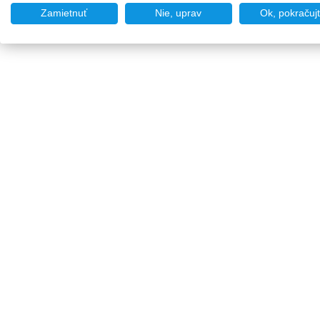
Zamietnuť
Nie, uprav
Ok, pokračuj