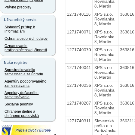
jazyku a iných jazykoch
Rovnianka
8, Martin
Právne predpisy
1271740116
XPS s.r.o.
36381
Rovnianka
Užívateľský servis
8, Martin
Slobodný prístup k
informáciám
1271740071
XPS s.r.o.
36381
Rovnianka
Ochrana osobných údajov
8, Martin
Oznamovanie
1271740070
XPS s.r.o.
36381
protispoločenskej činnosti
Rovnianka
8, Martin
Naše registre
1271740041
XPS s.r.o.
36381
Sprostredkovatelia
Rovnianka
zamestnania za úhradu
8, Martin
Agentúry podporovaného
1271740036
XPS s.r.o.
36381
zamestnávania
Rovnianka
Agentúry dočasného
8, Martin
zamestnávania
1271740207
XPS s.r.o.
36381
Sociálne podniky
Rovnianka
Chránené dielne a
8, Martin
chránené pracoviská
1271740311
Slovenská
36631
pošta a.s.
Partizánska