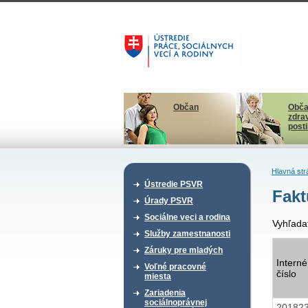
Občan
Obča
zdra
post
Hlavná str
Ústredie PSVR
Fakt
Úrady PSVR
Sociálne veci a rodina
Vyhľada
Služby zamestnanosti
Záruky pre mladých
Interné
Voľné pracovné
číslo
miesta
Zariadenia
sociálnoprávnej
20182