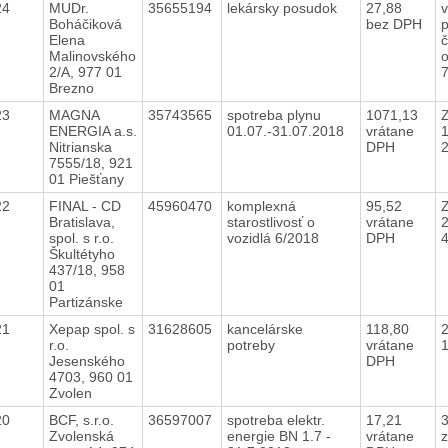
24
MUDr.
35655194
lekársky posudok
27,88
v
Boháčiková
bez DPH
p
Elena
č
Malinovského
2/A, 977 01
Brezno
23
MAGNA
35743565
spotreba plynu
1071,13
Z
ENERGIA a.s.
01.07.-31.07.2018
vrátane
Nitrianska
DPH
7555/18, 921
01 Piešťany
22
FINAL - CD
45960470
komplexná
95,52
Z
Bratislava,
starostlivosť o
vrátane
spol. s r.o.
vozidlá 6/2018
DPH
Škultétyho
437/18, 958
01
Partizánske
21
Xepap spol. s
31628605
kancelárske
118,80
r.o.
potreby
vrátane
Jesenského
DPH
4703, 960 01
Zvolen
20
BCF, s.r.o.
36597007
spotreba elektr.
17,21
Zvolenská
energie BN 1.7 -
vrátane