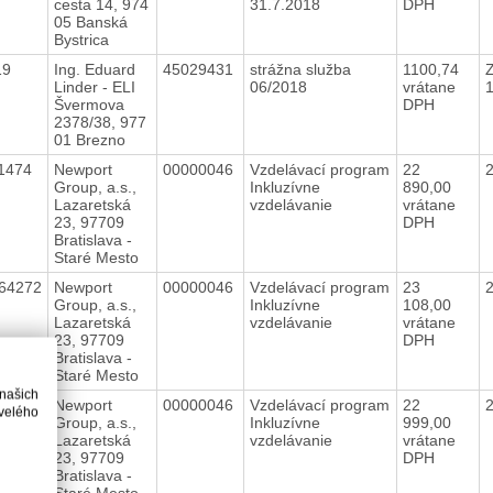
cesta 14, 974
31.7.2018
DPH
05 Banská
Bystrica
19
Ing. Eduard
45029431
strážna služba
1100,74
Linder - ELI
06/2018
vrátane
Švermova
DPH
2378/38, 977
01 Brezno
11474
Newport
00000046
Vzdelávací program
22
Group, a.s.,
Inkluzívne
890,00
Lazaretská
vzdelávanie
vrátane
23, 97709
DPH
Bratislava -
Staré Mesto
64272
Newport
00000046
Vzdelávací program
23
Group, a.s.,
Inkluzívne
108,00
Lazaretská
vzdelávanie
vrátane
23, 97709
DPH
Bratislava -
Staré Mesto
 našich
47125
Newport
00000046
Vzdelávací program
22
velého
Group, a.s.,
Inkluzívne
999,00
Lazaretská
vzdelávanie
vrátane
23, 97709
DPH
Bratislava -
Staré Mesto