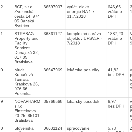
72
BCF, s.r.o.
36597007
vyúčt. elektr.
646,66
Zvolenská
energie RA 1.7. -
vrátane
cesta 14, 974
31.7.2018
DPH
05 Banská
Bystrica
71
STRABAG
36361127
komplexná správa
1887,23
Property and
objektov ÚPSVaR -
vrátane
Facility
7/2018
DPH
Services
Dunajská 32,
817 85
Bratislava
70
Mudr.
36647969
lekárske posudky
41,82
v
Kubušová
bez DPH
p
Tamara
č
Kraskova 26,
976 66
Polomka
69
NOVAPHARM
35768568
lekársky posudok
6,97
v
s.r.o.
bez DPH
p
Einsteinova
č
23-25, 85101
Bratislava
68
Slovenská
36631124
spracovanie
5,70
Ž