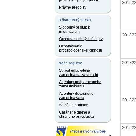
jazyku a iných jazykoch
20182
Právne predpisy
Užívateľský servis
Slobodný prístup k
informáciám
20182
Ochrana osobných údajov
Oznamovanie
protispoločenskej činnosti
20182
Naše registre
Sprostredkovatelia
zamestnania za úhradu
Agentúry podporovaného
zamestnávania
Agentúry dočasného
zamestnávania
20182
Sociálne podniky
Chránené dielne a
chránené pracoviská
20182