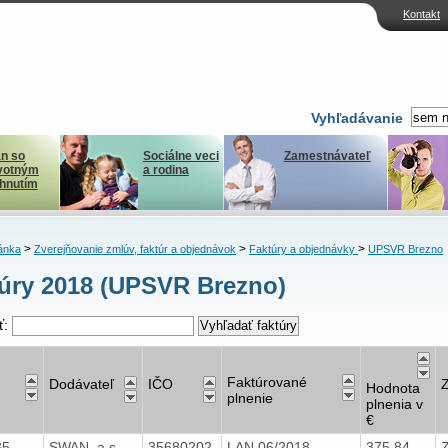
Kontakt
Vyhľadávanie
n so
Sociálne veci
Zamestnávateľ
votným
a rodina
ihnutím
>
>
>
ánka
Zverejňovanie zmlúv, faktúr a objednávok
Faktúry a objednávky
UPSVR Brezno
úry 2018 (UPSVR Brezno)
ť:
Faktúrované
Dodávateľ
IČO
Hodnota
plnenie
plnenia v
€
35
SWAN, a.s.
35680202
LAN 06/2018
375,84