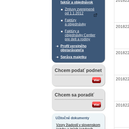
20182
faktúr a objednávok
Zmluvy zverejnené
od 1.1.2012
Faktúry
a objednávky
20182
Faktúry a
objednávky Centier
pre deti a rodiny
Profil verejného
obstarávateľa
20182
Správa majetku
Chcem podať podnet
20182
Chcem sa poradiť
20182
Užitočné dokumenty
Vzory žiadostí v slovenskom