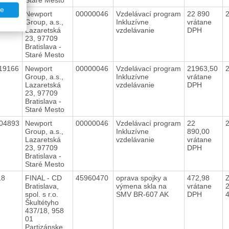
te
27030
Newport
00000046
Vzdelávací program
22 890
Group, a.s.,
Inkluzívne
vrátane
Lazaretská
vzdelávanie
DPH
23, 97709
Bratislava -
Staré Mesto
19166
Newport
00000046
Vzdelávací program
21963,50
Group, a.s.,
Inkluzívne
vrátane
Lazaretská
vzdelávanie
DPH
23, 97709
Bratislava -
Staré Mesto
04893
Newport
00000046
Vzdelávací program
22
Group, a.s.,
Inkluzívne
890,00
Lazaretská
vzdelávanie
vrátane
23, 97709
DPH
Bratislava -
Staré Mesto
18
FINAL - CD
45960470
oprava spojky a
472,98
Z
Bratislava,
výmena skla na
vrátane
spol. s r.o.
SMV BR-607 AK
DPH
Škultétyho
437/18, 958
01
Partizánske