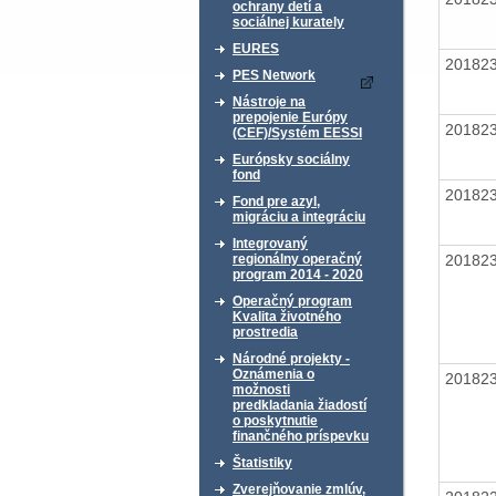
ochrany detí a
sociálnej kurately
EURES
20182
PES Network
Nástroje na
prepojenie Európy
20182
(CEF)/Systém EESSI
Európsky sociálny
fond
20182
Fond pre azyl,
migráciu a integráciu
Integrovaný
20182
regionálny operačný
program 2014 - 2020
Operačný program
Kvalita životného
prostredia
Národné projekty -
Oznámenia o
20182
možnosti
predkladania žiadostí
o poskytnutie
finančného príspevku
Štatistiky
Zverejňovanie zmlúv,