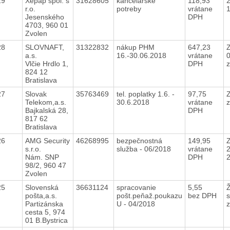
29
Xepap spol. s
31628605
kancelárske
118,93
r.o.
potreby
vrátane
Jesenského
DPH
4703, 960 01
Zvolen
28
SLOVNAFT,
31322832
nákup PHM
647,23
Z
a.s.
16.-30.06.2018
vrátane
Vlčie Hrdlo 1,
DPH
824 12
Bratislava
27
Slovak
35763469
tel. poplatky 1.6. -
97,75
Z
Telekom,a.s.
30.6.2018
vrátane
z
Bajkalská 28,
DPH
817 62
Bratislava
26
AMG Security
46268995
bezpečnostná
149,95
Z
s.r.o.
služba - 06/2018
vrátane
Nám. SNP
DPH
98/2, 960 47
Zvolen
25
Slovenská
36631124
spracovanie
5,55
Ž
pošta,a.s.
pošt.peňaž.poukazu
bez DPH
Partizánska
U - 04/2018
z
cesta 5, 974
01 B.Bystrica