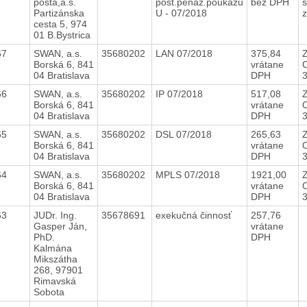
pošta,a.s.
pošt.peňaž.poukazu
bez DPH
Partizánska
U - 07/2018
z
cesta 5, 974
01 B.Bystrica
67
SWAN, a.s.
35680202
LAN 07/2018
375,84
Borská 6, 841
vrátane
04 Bratislava
DPH
66
SWAN, a.s.
35680202
IP 07/2018
517,08
Borská 6, 841
vrátane
04 Bratislava
DPH
65
SWAN, a.s.
35680202
DSL 07/2018
265,63
Borská 6, 841
vrátane
04 Bratislava
DPH
64
SWAN, a.s.
35680202
MPLS 07/2018
1921,00
Borská 6, 841
vrátane
04 Bratislava
DPH
63
JUDr. Ing.
35678691
exekučná činnosť
257,76
Gasper Ján,
vrátane
PhD.
DPH
Kalmána
Mikszátha
268, 97901
Rimavská
Sobota