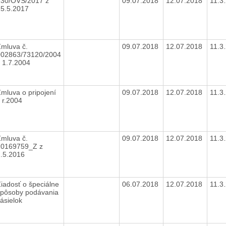
230/OVS/2017 z
09.07.2018
12.07.2018
11.3
15.5.2017
mluva č.
09.07.2018
12.07.2018
11.3
002863/73120/2004
z 1.7.2004
mluva o pripojení
09.07.2018
12.07.2018
11.3
 r.2004
mluva č.
09.07.2018
12.07.2018
11.3
20169759_Z z
2.5.2016
iadosť o špeciálne
06.07.2018
12.07.2018
11.3
spôsoby podávania
ásielok