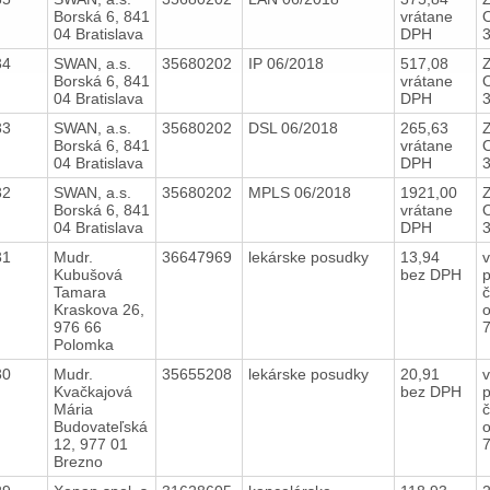
Borská 6, 841
vrátane
04 Bratislava
DPH
34
SWAN, a.s.
35680202
IP 06/2018
517,08
Borská 6, 841
vrátane
04 Bratislava
DPH
33
SWAN, a.s.
35680202
DSL 06/2018
265,63
Borská 6, 841
vrátane
04 Bratislava
DPH
32
SWAN, a.s.
35680202
MPLS 06/2018
1921,00
Borská 6, 841
vrátane
04 Bratislava
DPH
31
Mudr.
36647969
lekárske posudky
13,94
v
Kubušová
bez DPH
p
Tamara
č
Kraskova 26,
976 66
Polomka
30
Mudr.
35655208
lekárske posudky
20,91
v
Kvačkajová
bez DPH
p
Mária
č
Budovateľská
12, 977 01
Brezno